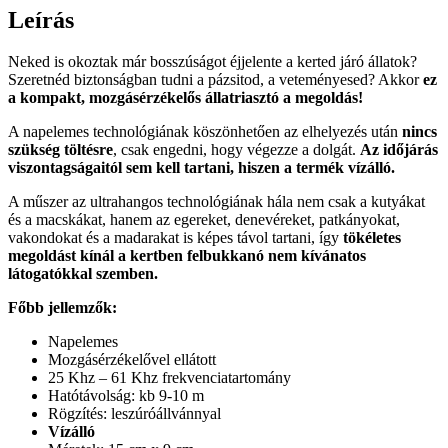
Leírás
Neked is okoztak már bosszúságot éjjelente a kerted járó állatok?
Szeretnéd biztonságban tudni a pázsitod, a veteményesed? Akkor
ez
a kompakt, mozgásérzékelős állatriasztó a megoldás!
A napelemes technológiának köszönhetően az elhelyezés után
nincs
szükség töltésre
, csak engedni, hogy végezze a dolgát.
Az időjárás
viszontagságaitól sem kell tartani, hiszen a termék vízálló.
A műszer az ultrahangos technológiának hála nem csak a kutyákat
és a macskákat, hanem az egereket, denevéreket, patkányokat,
vakondokat és a madarakat is képes távol tartani, így
tökéletes
megoldást kínál a kertben felbukkanó nem kívánatos
látogatókkal szemben.
Főbb jellemzők:
Napelemes
Mozgásérzékelővel ellátott
25 Khz – 61 Khz frekvenciatartomány
Hatótávolság: kb 9-10 m
Rögzítés: leszúróállvánnyal
Vízálló