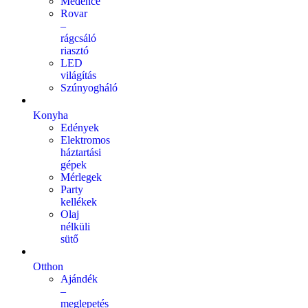
Medence
Rovar
–
rágcsáló
riasztó
LED
világítás
Szúnyogháló
Konyha
Edények
Elektromos
háztartási
gépek
Mérlegek
Party
kellékek
Olaj
nélküli
sütő
Otthon
Ajándék
–
meglepetés