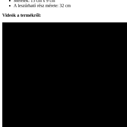
Méretek: 15 cm x 9 cm
A leszúrható rész mérete: 32 cm
Videók a termékről: