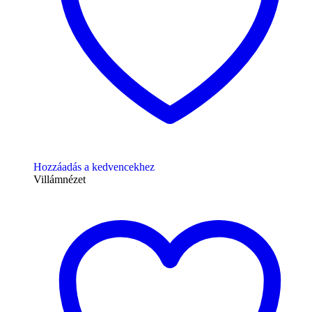
Hozzáadás a kedvencekhez
Villámnézet