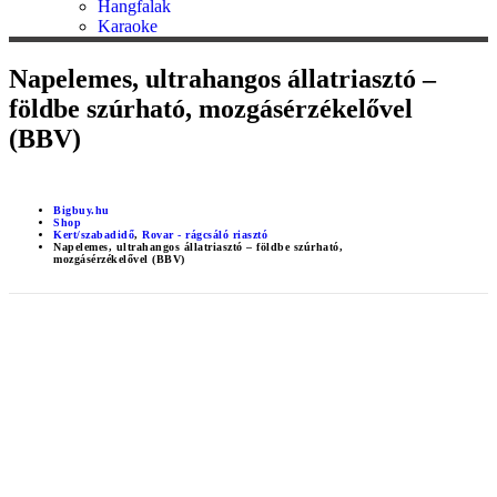
Hangfalak
Karaoke
Napelemes, ultrahangos állatriasztó –
földbe szúrható, mozgásérzékelővel
(BBV)
Bigbuy.hu
Shop
Kert/szabadidő
,
Rovar - rágcsáló riasztó
Napelemes, ultrahangos állatriasztó – földbe szúrható,
mozgásérzékelővel (BBV)