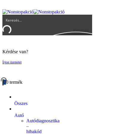
UGYFELSZOLGALAT@BIGBUY.HU
RÓLUNK
ÁSZF
Keresés
Kérdése van?
Írjon üzenetet
0
0 termék
Összes
Autó
Autódiagnosztika
–
hibakód