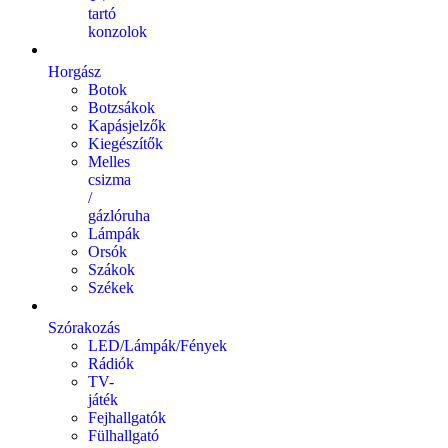
tartó
konzolok
Horgász
Botok
Botzsákok
Kapásjelzők
Kiegészítők
Melles
csizma
/
gázlóruha
Lámpák
Orsók
Szákok
Székek
Szórakozás
LED/Lámpák/Fények
Rádiók
TV-
játék
Fejhallgatók
Fülhallgató