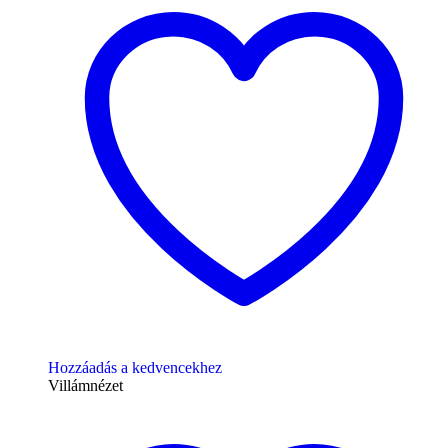
Hozzáadás a kedvencekhez
Villámnézet