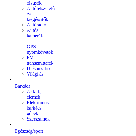
olvasók
Autófelszerelés
és
kiegészítők
Autórádió
Autós
kamerák
–
GPS
nyomkövetők
FM
transzmitterek
Üléshuzatok
Világítás
Barkács
Akkuk,
elemek
Elektromos
barkács
gépek
Szerszámok
Egészség/sport