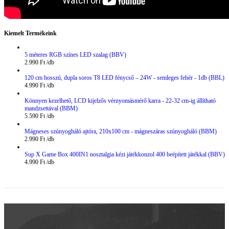
Kiemelt Termékeink
5 méteres RGB színes LED szalag (BBV)
2.990
Ft
120 cm hosszú, dupla soros T8 LED fénycső – 24W - semleges fehér - 1db (BBL)
4.990
Ft
Könnyen kezelhető, LCD kijelzős vérnyomásmérő karra - 22-32 cm-ig állítható
mandzsettával (BBM)
5.590
Ft
Mágneses szúnyogháló ajtóra, 210x100 cm - mágneszáras szúnyogháló (BBM)
2.990
Ft
Sup X Game Box 400IN1 nosztalgia kézi játékkonzol 400 beépített játékkal (BBV)
4.990
Ft