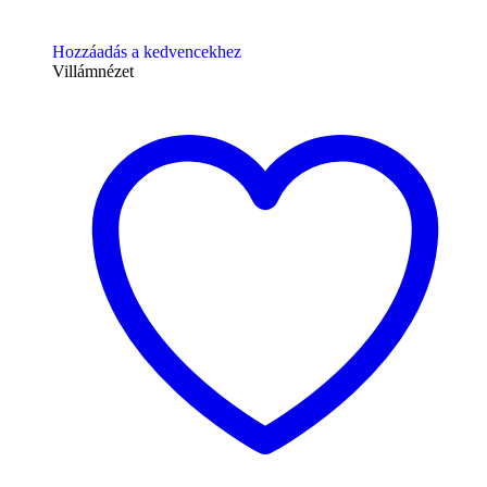
Hozzáadás a kedvencekhez
Villámnézet