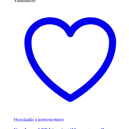
Villámnézet
Hozzáadás a kedvencekhez