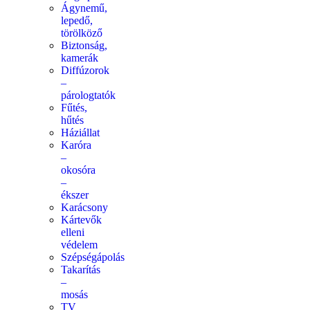
Ágynemű,
lepedő,
törölköző
Biztonság,
kamerák
Diffúzorok
–
párologtatók
Fűtés,
hűtés
Háziállat
Karóra
–
okosóra
–
ékszer
Karácsony
Kártevők
elleni
védelem
Szépségápolás
Takarítás
–
mosás
TV