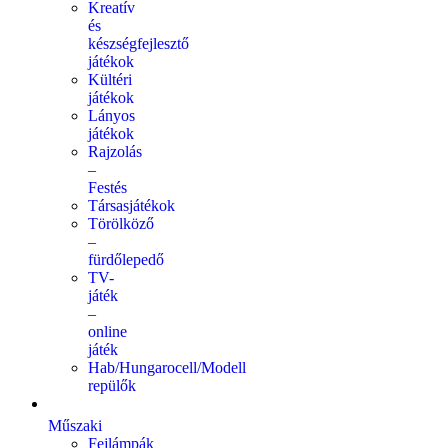
Kreatív
és
készségfejlesztő
játékok
Kültéri
játékok
Lányos
játékok
Rajzolás
–
Festés
Társasjátékok
Törölköző
–
fürdőlepedő
TV-
játék
–
online
játék
Hab/Hungarocell/Modell
repülők
Műszaki
Fejlámpák