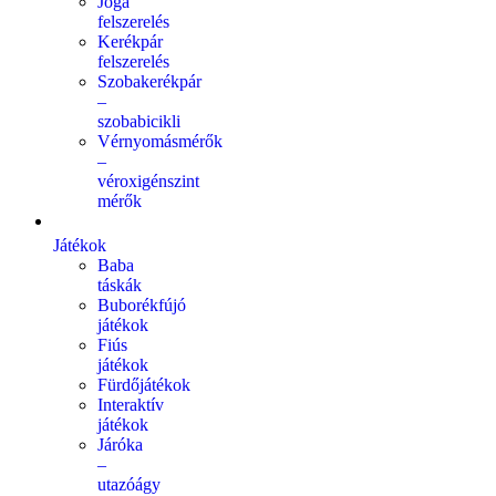
Jóga
felszerelés
Kerékpár
felszerelés
Szobakerékpár
–
szobabicikli
Vérnyomásmérők
–
véroxigénszint
mérők
Játékok
Baba
táskák
Buborékfújó
játékok
Fiús
játékok
Fürdőjátékok
Interaktív
játékok
Járóka
–
utazóágy