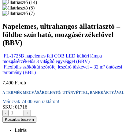
Napelemes, ultrahangos állatriasztó –
földbe szúrható, mozgásérzékelővel
(BBV)
FL-1725B napelemes fali COB LED kültéri lámpa
mozgásérzékelős 3 világító egységgel (BBV)
Flexibilis szökőkút szórófej leszúró tüskével – 32 m² öntözési
tartomány (BBL)
7.490
Ft
A TERMÉK MEGVÁSÁROLHATÓ: UTÁNVÉTTEL, BANKKÁRTYÁVAL
Már csak 74 db van raktáron!
SKU:
01716
-
+
Kosárba teszem
Leírás