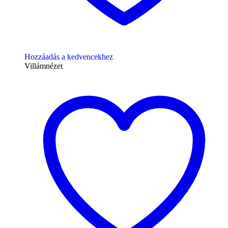
Hozzáadás a kedvencekhez
Villámnézet