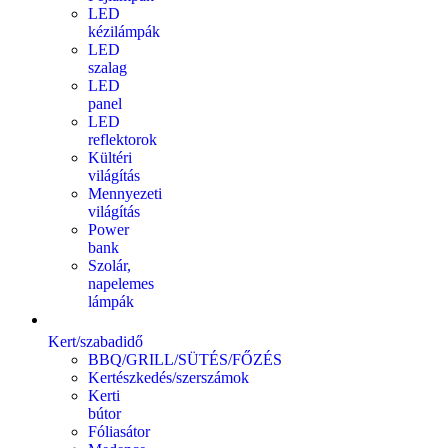
LED
kézilámpák
LED
szalag
LED
panel
LED
reflektorok
Kültéri
világítás
Mennyezeti
világítás
Power
bank
Szolár,
napelemes
lámpák
Kert/szabadidő
BBQ/GRILL/SÜTÉS/FŐZÉS
Kertészkedés/szerszámok
Kerti
bútor
Fóliasátor