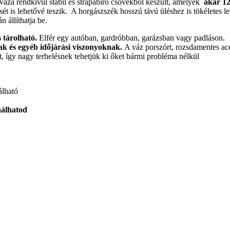
 váza rendkívül stabil és strapabíró csövekből készült, amelyek
akár 12
ét is lehetővé teszik. A horgászszék hosszú távú üléshez is tökéletes 
n állíthatja be.
 tárolható.
Elfér egy autóban, gardróbban, garázsban vagy padláson.
nak és egyéb időjárási viszonyoknak.
A váz porszórt, rozsdamentes acél
, így nagy terhelésnek tehetjük ki őket bármi probléma nélkül
álható
nálhatod