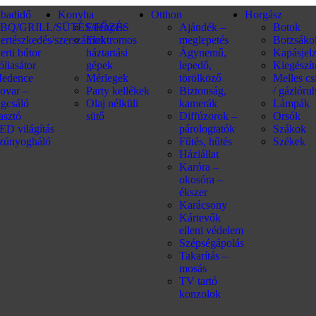
abadidő
Konyha
Otthon
Horgász
BQ/GRILL/SÜTÉS/FŐZÉS
Edények
Ajándék –
Botok
ertészkedés/szerszámok
Elektromos
meglepetés
Botzsáko
erti bútor
háztartási
Ágynemű,
Kapásjel
óliasátor
gépek
lepedő,
Kiegészí
edence
Mérlegek
törölköző
Melles c
ovar –
Party kellékek
Biztonság,
/ gázlóru
ágcsáló
Olaj nélküli
kamerák
Lámpák
iasztó
sütő
Diffúzorok –
Orsók
ED világítás
párologtatók
Szákok
zúnyogháló
Fűtés, hűtés
Székek
Háziállat
Karóra –
okosóra –
ékszer
Karácsony
Kártevők
elleni védelem
Szépségápolás
Takarítás –
mosás
TV tartó
konzolok