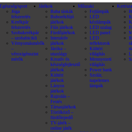
Egészség/sport
Játékok
Műszaki
Kert/sz
Jóga
Baba táskák
Fejlámpák
B
felszerelés
Buborékfújó
LED
K
Kerékpár
játékok
kézilámpák
K
felszerelés
Fiús játékok
LED szalag
F
Szobakerékpár
Fürdőjátékok
LED panel
M
– szobabicikli
Interaktív
LED
R
Vérnyomásmérők
játékok
reflektorok
r
–
Járóka –
Kültéri
r
véroxigénszint
utazóágy
világítás
L
mérők
Kreatív és
Mennyezeti
S
készségfejlesztő
világítás
játékok
Power bank
Kültéri
Szolár,
játékok
napelemes
Lányos
lámpák
játékok
Rajzolás –
Festés
Társasjátékok
Törölköző –
fürdőlepedő
TV-játék –
online játék