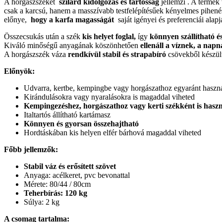
A horgászszéket
szilárd kidolgozás és tartósság
jellemzi . A termék
csak a karcsú, hanem a masszívabb testfelépítésűek kényelmes pihenés
előnye,
hogy a karfa magasságát
saját igényei és preferenciái alapjá
Összecsukás után a szék
kis helyet foglal,
így
könnyen szállítható és
Kiváló minőségű anyagának köszönhetően
ellenáll a víznek, a nap
A horgászszék váza
rendkívül stabil és strapabíró
csövekből készült
Előnyök:
Udvarra, kertbe, kempingbe vagy horgászathoz egyaránt haszn
Kirándulásokra vagy nyaralásokra is magaddal viheted
Kempingezéshez, horgászathoz vagy kerti székként is hasz
Italtartós állítható kartámasz
Könnyen és gyorsan összehajtható
Hordtáskában kis helyen elfér bárhová magaddal viheted
Főbb jellemzők:
Stabil váz és erősített szövet
Anyaga: acélkeret, pvc bevonattal
Mérete: 80/44 / 80cm
Teherbírás: 120 kg
Súlya: 2 kg
A csomag tartalma: