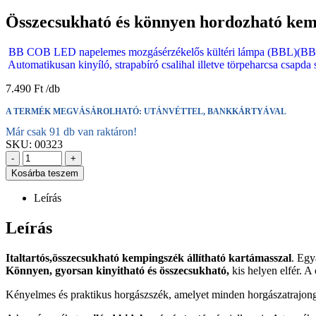
Összecsukható és könnyen hordozható kempi
BB COB LED napelemes mozgásérzékelős kültéri lámpa (BBL)(B
Automatikusan kinyíló, strapabíró csalihal illetve törpeharcsa csapd
7.490
Ft
A TERMÉK MEGVÁSÁROLHATÓ: UTÁNVÉTTEL, BANKKÁRTYÁVAL
Már csak 91 db van raktáron!
SKU:
00323
-
+
Kosárba teszem
Leírás
Leírás
Italtartós,összecsukható kempingszék állítható kartámasszal
. Egy
Könnyen, gyorsan kinyitható és összecsukható,
kis helyen elfér. 
Kényelmes és praktikus horgászszék, amelyet minden horgászatrajong