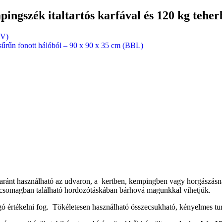
ngszék italtartós karfával és 120 kg teher
BV)
a sűrűn fonott hálóból – 90 x 90 x 35 cm (BBL)
aránt használható az udvaron, a kertben, kempingben vagy horgászásnál.
A csomagban található hordozótáskában bárhová magunkkal vihetjük.
ó értékelni fog. Tökéletesen használható összecsukható, kényelmes tur