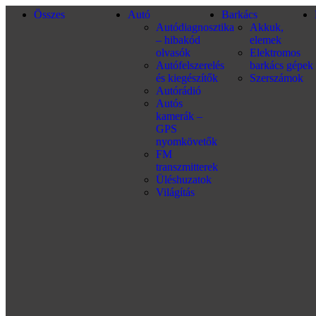
Összes
Autó
Barkács
Autódiagnosztika
Akkuk,
– hibakód
elemek
olvasók
Elektromos
Autófelszerelés
barkács gépek
és kiegészítők
Szerszámok
Autórádió
Autós
kamerák –
GPS
nyomkövetők
FM
transzmitterek
Üléshuzatok
Világítás