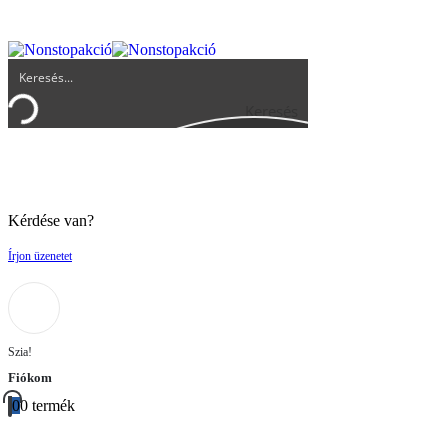
UGYFELSZOLGALAT@BIGBUY.HU
RÓLUNK
ÁSZF
Keresés
Kérdése van?
Írjon üzenetet
Szia!
Fiókom
0
0 termék