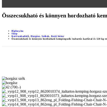
Összecsukható és könnyen hordozható kempi
Bigbuy.hu
Shop
Kert/szabadidő
,
Horgász
,
Székek
,
Kerti bútor
Összecsukható és könnyen hordozható kempingszék italtartós karfával és 120 kg t