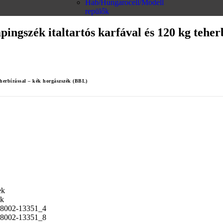
Hab/Hungarocell/Modell
repülők
ngszék italtartós karfával és 120 kg teher
eherbírással – kék horgászszék (BBL)