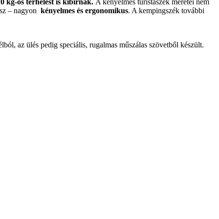
0 kg-os terhelést is kibírnak.
A kényelmes turistaszék méretei nem
lesz – nagyon
kényelmes és ergonomikus
. A kempingszék további
ból, az ülés pedig speciális, rugalmas műszálas szövetből készült.