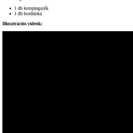
1 db kempingszék
1 db hordtáska
Illusztrációs videók: