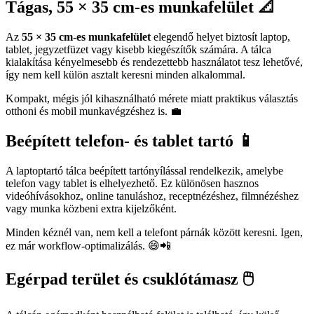
Tágas, 55 × 35 cm-es munkafelület 📐
Az
55 × 35 cm-es munkafelület
elegendő helyet biztosít laptop,
tablet, jegyzetfüzet vagy kisebb kiegészítők számára. A tálca
kialakítása kényelmesebb és rendezettebb használatot tesz lehetővé,
így nem kell külön asztalt keresni minden alkalommal.
Kompakt, mégis jól kihasználható mérete miatt praktikus választás
otthoni és mobil munkavégzéshez is. 💼
Beépített telefon- és tablet tartó 📱
A laptoptartó tálca beépített tartónyílással rendelkezik, amelybe
telefon vagy tablet is elhelyezhető. Ez különösen hasznos
videóhívásokhoz, online tanuláshoz, receptnézéshez, filmnézéshez
vagy munka közbeni extra kijelzőként.
Minden kéznél van, nem kell a telefont párnák között keresni. Igen,
ez már workflow-optimalizálás. 😄📲
Egérpad terület és csuklótámasz 🖱️