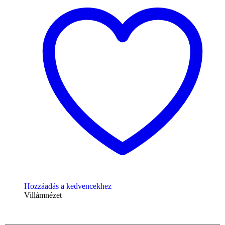
Hozzáadás a kedvencekhez
Villámnézet