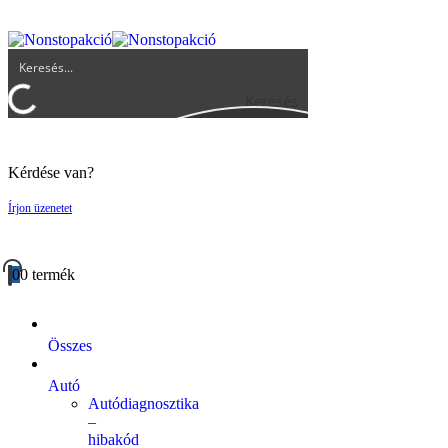
UGYFELSZOLGALAT@BIGBUY.HU
RÓLUNK
ÁSZF
Keresés
Kérdése van?
Írjon üzenetet
0
0 termék
Összes
Autó
Autódiagnosztika
–
hibakód