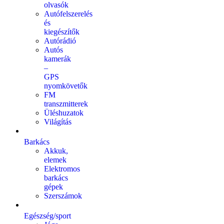
olvasók
Autófelszerelés
és
kiegészítők
Autórádió
Autós
kamerák
–
GPS
nyomkövetők
FM
transzmitterek
Üléshuzatok
Világítás
Barkács
Akkuk,
elemek
Elektromos
barkács
gépek
Szerszámok
Egészség/sport