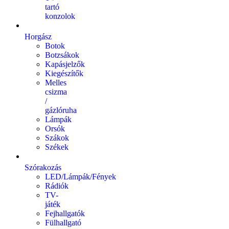
tartó
konzolok
Horgász
Botok
Botzsákok
Kapásjelzők
Kiegészítők
Melles
csizma
/
gázlóruha
Lámpák
Orsók
Szákok
Székek
Szórakozás
LED/Lámpák/Fények
Rádiók
TV-
játék
Fejhallgatók
Fülhallgató