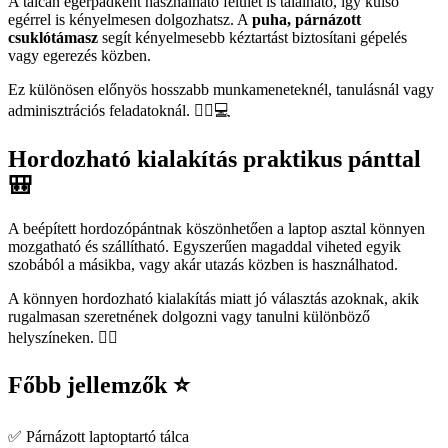
A tálcán egérpadként használható felület is található, így külső
egérrel is kényelmesen dolgozhatsz. A
puha, párnázott
csuklótámasz
segít kényelmesebb kéztartást biztosítani gépelés
vagy egerezés közben.
Ez különösen előnyös hosszabb munkameneteknél, tanulásnál vagy
adminisztrációs feladatoknál. 💆‍♀️💻
Hordozható kialakítás praktikus pánttal
🎒
A beépített hordozópántnak köszönhetően a laptop asztal könnyen
mozgatható és szállítható. Egyszerűen magaddal viheted egyik
szobából a másikba, vagy akár utazás közben is használhatod.
A könnyen hordozható kialakítás miatt jó választás azoknak, akik
rugalmasan szeretnének dolgozni vagy tanulni különböző
helyszíneken. 🚶‍♀️
Főbb jellemzők ⭐
✅ Párnázott laptoptartó tálca