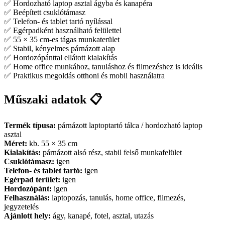
✅ Hordozható laptop asztal ágyba és kanapéra
✅ Beépített csuklótámasz
✅ Telefon- és tablet tartó nyílással
✅ Egérpadként használható felülettel
✅ 55 × 35 cm-es tágas munkaterület
✅ Stabil, kényelmes párnázott alap
✅ Hordozópánttal ellátott kialakítás
✅ Home office munkához, tanuláshoz és filmezéshez is ideális
✅ Praktikus megoldás otthoni és mobil használatra
Műszaki adatok 📋
Termék típusa:
párnázott laptoptartó tálca / hordozható laptop
asztal
Méret:
kb. 55 × 35 cm
Kialakítás:
párnázott alsó rész, stabil felső munkafelület
Csuklótámasz:
igen
Telefon- és tablet tartó:
igen
Egérpad terület:
igen
Hordozópánt:
igen
Felhasználás:
laptopozás, tanulás, home office, filmezés,
jegyzetelés
Ajánlott hely:
ágy, kanapé, fotel, asztal, utazás