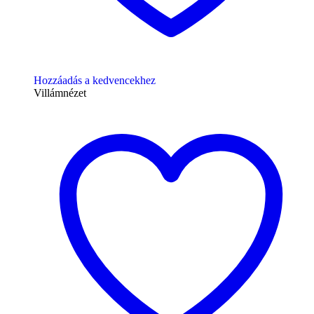
Hozzáadás a kedvencekhez
Villámnézet