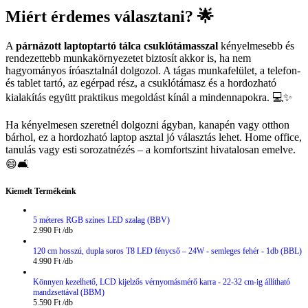
Miért érdemes választani? 🌟
A
párnázott laptoptartó tálca csuklótámasszal
kényelmesebb és
rendezettebb munkakörnyezetet biztosít akkor is, ha nem
hagyományos íróasztalnál dolgozol. A tágas munkafelület, a telefon-
és tablet tartó, az egérpad rész, a csuklótámasz és a hordozható
kialakítás együtt praktikus megoldást kínál a mindennapokra. 💻✨
Ha kényelmesen szeretnél dolgozni ágyban, kanapén vagy otthon
bárhol, ez a hordozható laptop asztal jó választás lehet. Home office,
tanulás vagy esti sorozatnézés – a komfortszint hivatalosan emelve.
😄🛋️
Kiemelt Termékeink
5 méteres RGB színes LED szalag (BBV)
2.990
Ft
120 cm hosszú, dupla soros T8 LED fénycső – 24W - semleges fehér - 1db (BBL)
4.990
Ft
Könnyen kezelhető, LCD kijelzős vérnyomásmérő karra - 22-32 cm-ig állítható
mandzsettával (BBM)
5.590
Ft