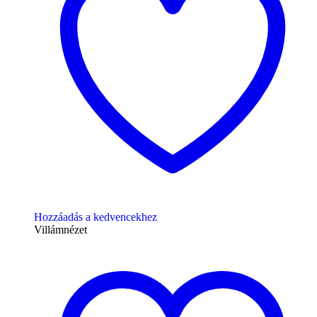
Hozzáadás a kedvencekhez
Villámnézet