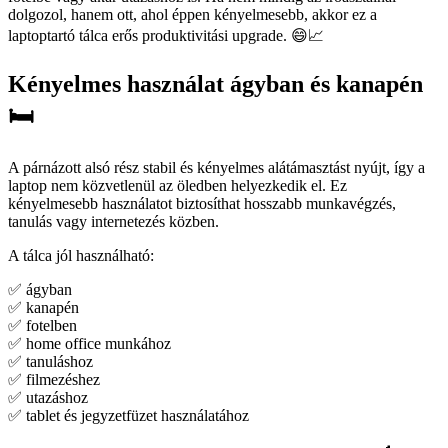
dolgozol, hanem ott, ahol éppen kényelmesebb, akkor ez a
laptoptartó tálca erős produktivitási upgrade. 😄📈
Kényelmes használat ágyban és kanapén
🛏️
A párnázott alsó rész stabil és kényelmes alátámasztást nyújt, így a
laptop nem közvetlenül az öledben helyezkedik el. Ez
kényelmesebb használatot biztosíthat hosszabb munkavégzés,
tanulás vagy internetezés közben.
A tálca jól használható:
✅ ágyban
✅ kanapén
✅ fotelben
✅ home office munkához
✅ tanuláshoz
✅ filmezéshez
✅ utazáshoz
✅ tablet és jegyzetfüzet használatához