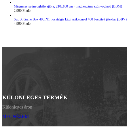
Mágneses szúnyogháló ajtóra, 210x100 cm - mágneszáras szúnyogháló (BBM)
2.990
Ft
Sup X Game Box 400IN1 nosztalgia kézi játékkonzol 400 beépített játékkal (BBV)
4.990
Ft
KÜLÖNLEGES TERMÉK
Különleges áron
MEGNÉZEM