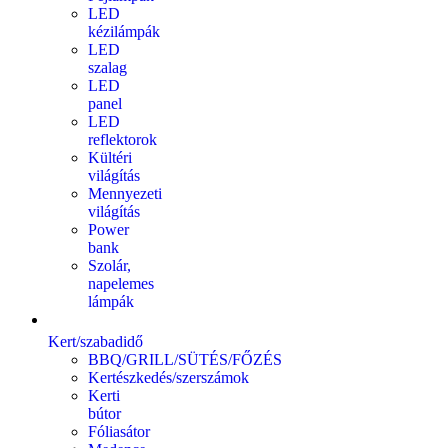
LED
kézilámpák
LED
szalag
LED
panel
LED
reflektorok
Kültéri
világítás
Mennyezeti
világítás
Power
bank
Szolár,
napelemes
lámpák
Kert/szabadidő
BBQ/GRILL/SÜTÉS/FŐZÉS
Kertészkedés/szerszámok
Kerti
bútor
Fóliasátor