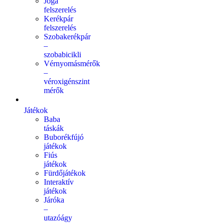
Jóga
felszerelés
Kerékpár
felszerelés
Szobakerékpár
–
szobabicikli
Vérnyomásmérők
–
véroxigénszint
mérők
Játékok
Baba
táskák
Buborékfújó
játékok
Fiús
játékok
Fürdőjátékok
Interaktív
játékok
Járóka
–
utazóágy