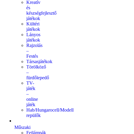
Kreatív
és
készségfejlesztő
játékok
Kültéri
játékok
Lányos
játékok
Rajzolás
–
Festés
Társasjátékok
Törölköző
–
fürdőlepedő
TV-
játék
–
online
játék
Hab/Hungarocell/Modell
repülők
Műszaki
Fejlámpák