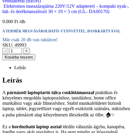
ventilátorral (BBJH)
Elektromos masszázspárna 220V/12V adapterrel – kompakt nyak-,
hát- és derékmasszírozó 30 × 19 × 5 cm (GL- DA00170)
9.000
Ft
A TERMÉK MEGVÁSÁROLHATÓ: UTÁNVÉTTEL, BANKKÁRTYÁVAL
Már csak 20 db van raktáron!
SKU:
49993
-
+
Kosárba teszem
Leírás
Leírás
A
párnázott laptoptartó tálca csuklótámasszal
praktikus és
kényelmes megoldás laptopozáshoz, tanuláshoz, home office
munkához vagy akár filmezéshez. Stabil munkafelületet biztosít
laptop, tablet, jegyzetfüzet vagy egyéb eszközök számára, miközben
a puha párnázott alap kényelmesen illeszkedik az ölbe. 🏠✨
Ez a
hordozható laptop asztal
ideális választás ágyba, kanapéra,
fotelbe vagy akár utazáshoz is. Ha nem mindig az íróasztalnál