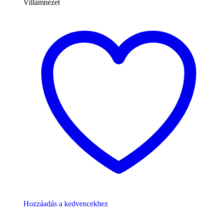
Villámnézet
Hozzáadás a kedvencekhez