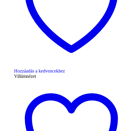
Hozzáadás a kedvencekhez
Villámnézet