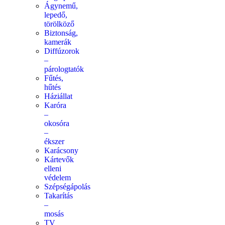
Ágynemű,
lepedő,
törölköző
Biztonság,
kamerák
Diffúzorok
–
párologtatók
Fűtés,
hűtés
Háziállat
Karóra
–
okosóra
–
ékszer
Karácsony
Kártevők
elleni
védelem
Szépségápolás
Takarítás
–
mosás
TV