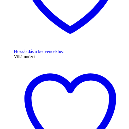
Hozzáadás a kedvencekhez
Villámnézet