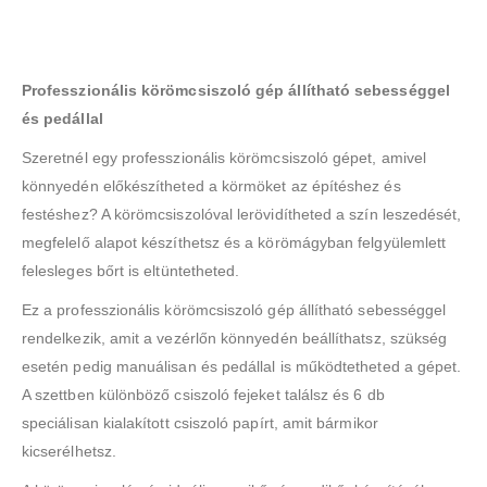
Professzionális körömcsiszoló gép állítható sebességgel
és pedállal
Szeretnél egy professzionális körömcsiszoló gépet, amivel
könnyedén előkészítheted a körmöket az építéshez és
festéshez? A körömcsiszolóval lerövidítheted a szín leszedését,
megfelelő alapot készíthetsz és a körömágyban felgyülemlett
felesleges bőrt is eltüntetheted.
Ez a professzionális körömcsiszoló gép állítható sebességgel
rendelkezik, amit a vezérlőn könnyedén beállíthatsz, szükség
esetén pedig manuálisan és pedállal is működtetheted a gépet.
A szettben különböző csiszoló fejeket találsz és 6 db
speciálisan kialakított csiszoló papírt, amit bármikor
kicserélhetsz.