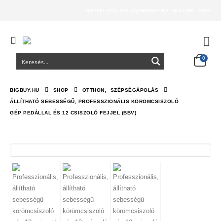
UGYFELSZOLGALAT@BIGBUY.HU
RÓLUNK
ÁSZF
0
BIGBUY.HU
SHOP
OTTHON
,
SZÉPSÉGÁPOLÁS
ÁLLÍTHATÓ SEBESSÉGŰ, PROFESSZIONÁLIS KÖRÖMCSISZOLÓ
GÉP PEDÁLLAL ÉS 12 CSISZOLÓ FEJJEL (BBV)