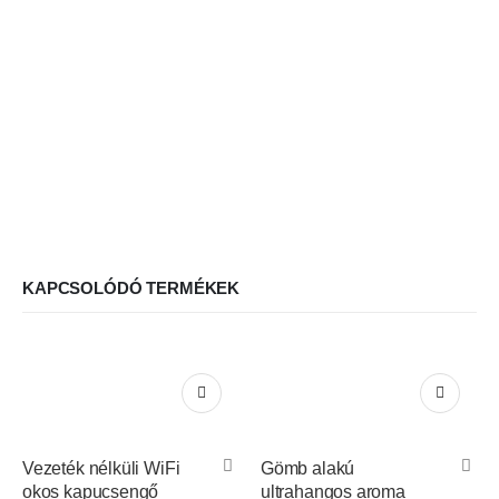
KAPCSOLÓDÓ TERMÉKEK
Vezeték nélküli WiFi
Gömb alakú
okos kapucsengő
ultrahangos aroma