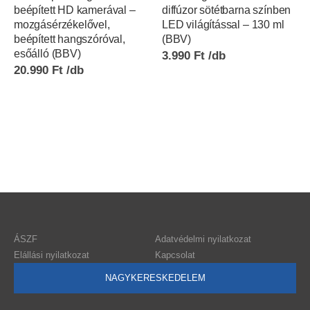
beépített HD kamerával –
diffúzor sötétbarna színben
mozgásérzékelővel,
LED világítással – 130 ml
beépített hangszóróval,
(BBV)
esőálló (BBV)
3.990
Ft
20.990
Ft
ÁSZF
Adatvédelmi nyilatkozat
Elállási nyilatkozat
Kapcsolat
NAGYKERESKEDELEM