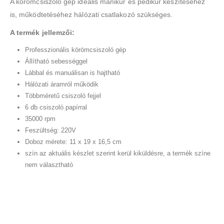
A körömcsiszoló gép ideális manikűr és pedikűr készítéséhez
is, működtetéséhez hálózati csatlakozó szükséges.
A termék jellemzői:
Professzionális körömcsiszoló gép
Állítható sebességgel
Lábbal és manuálisan is hajtható
Hálózati áramról működik
Többméretű csiszoló fejjel
6 db csiszoló papírral
35000 rpm
Feszültség: 220V
Doboz mérete: 11 x 19 x 16,5 cm
szín az aktuális készlet szerint kerül kiküldésre, a termék színe
nem választható