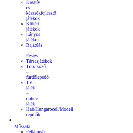
Kreatív
és
készségfejlesztő
játékok
Kültéri
játékok
Lányos
játékok
Rajzolás
–
Festés
Társasjátékok
Törölköző
–
fürdőlepedő
TV-
játék
–
online
játék
Hab/Hungarocell/Modell
repülők
Műszaki
Fejlámpák