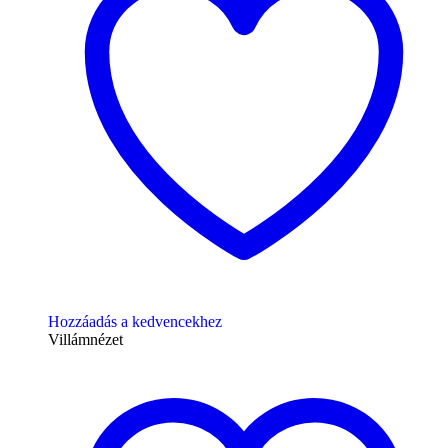
Hozzáadás a kedvencekhez
Villámnézet