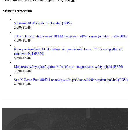
Kiemelt Termékeink
5 méteres RGB színes LED szalag (BBV)
2.990
Ft
120 cm hosszú, dupla soros T8 LED fénycső – 24W - semleges fehér - 1db (BBL)
4.990
Ft
Könnyen kezelhető, LCD kijelzős vérnyomásmérő karra - 22-32 cm-ig állítható
mandzsettával (BBM)
5.590
Ft
Mágneses szúnyogháló ajtóra, 210x100 cm - mágneszáras szúnyogháló (BBM)
2.990
Ft
Sup X Game Box 400IN1 nosztalgia kézi játékkonzol 400 beépített játékkal (BBV)
4.990
Ft