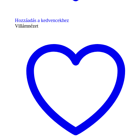
Hozzáadás a kedvencekhez
Villámnézet