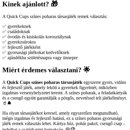
Kinek ajánlott? 🎁
A Quick Cups színes poharas társasjáték remek választás:
✅ gyerekeknek
✅ családoknak
✅ óvodás és kisiskolás korosztálynak
✅ gyerekzsúrokra
✅ fejlesztő játékként
✅ gyorsasági játékokat kedvelőknek
✅ ajándékba születésnapra vagy ünnepre
Miért érdemes választani? 🌟
A
Quick Cups színes poharas társasjáték
egyszerre gyors, vidám
és fejlesztő játék, amely leköti a gyerekek figyelmét, miközben
izgalmas versenyhelyzetet teremt. A színes poharak, a feladatkártyák
és a csengő együtt garantálják a pörgős, nevetéssel teli játékélményt.
🥤🔔
Ha olyan társasjátékot keresel, amely egyszerűen megtanulható,
mégis izgalmas és fejlesztő hatású, ez a színes poharas gyorsasági
játék remek választás lehet. Kártya húz, pohár pakol, csengő csap –
indulhat a családi mini bajnokság. 😄🏆