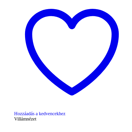
Hozzáadás a kedvencekhez
Villámnézet