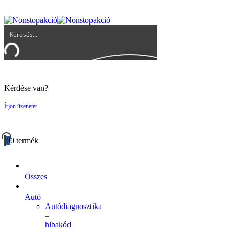
UGYFELSZOLGALAT@BIGBUY.HU
RÓLUNK
ÁSZF
Keresés
Kérdése van?
Írjon üzenetet
0
0 termék
Összes
Autó
Autódiagnosztika
–
hibakód