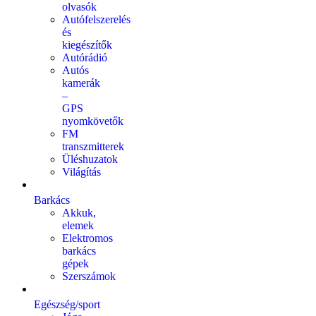
olvasók
Autófelszerelés
és
kiegészítők
Autórádió
Autós
kamerák
–
GPS
nyomkövetők
FM
transzmitterek
Üléshuzatok
Világítás
Barkács
Akkuk,
elemek
Elektromos
barkács
gépek
Szerszámok
Egészség/sport