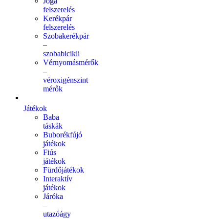
Jóga
felszerelés
Kerékpár
felszerelés
Szobakerékpár
–
szobabicikli
Vérnyomásmérők
–
véroxigénszint
mérők
Játékok
Baba
táskák
Buborékfújó
játékok
Fiús
játékok
Fürdőjátékok
Interaktív
játékok
Járóka
–
utazóágy