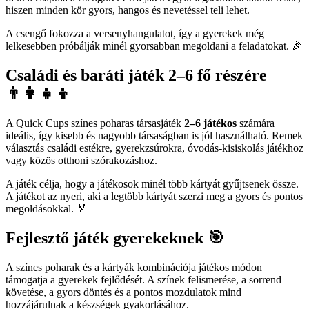
hiszen minden kör gyors, hangos és nevetéssel teli lehet.
A csengő fokozza a versenyhangulatot, így a gyerekek még
lelkesebben próbálják minél gyorsabban megoldani a feladatokat. 🎉
Családi és baráti játék 2–6 fő részére
👨‍👩‍👧‍👦
A Quick Cups színes poharas társasjáték
2–6 játékos
számára
ideális, így kisebb és nagyobb társaságban is jól használható. Remek
választás családi estékre, gyerekzsúrokra, óvodás-kisiskolás játékhoz
vagy közös otthoni szórakozáshoz.
A játék célja, hogy a játékosok minél több kártyát gyűjtsenek össze.
A játékot az nyeri, aki a legtöbb kártyát szerzi meg a gyors és pontos
megoldásokkal. 🏅
Fejlesztő játék gyerekeknek 🎯
A színes poharak és a kártyák kombinációja játékos módon
támogatja a gyerekek fejlődését. A színek felismerése, a sorrend
követése, a gyors döntés és a pontos mozdulatok mind
hozzájárulnak a készségek gyakorlásához.