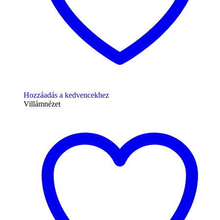
Hozzáadás a kedvencekhez
Villámnézet