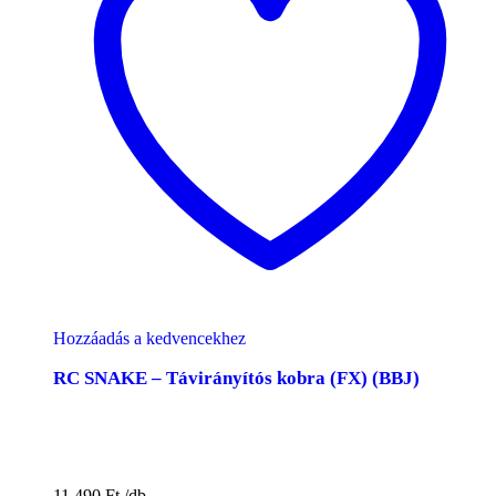
Hozzáadás a kedvencekhez
RC SNAKE – Távirányítós kobra (FX) (BBJ)
11.490
Ft