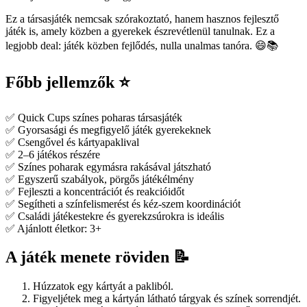
Ez a társasjáték nemcsak szórakoztató, hanem hasznos fejlesztő
játék is, amely közben a gyerekek észrevétlenül tanulnak. Ez a
legjobb deal: játék közben fejlődés, nulla unalmas tanóra. 😄📚
Főbb jellemzők ⭐
✅ Quick Cups színes poharas társasjáték
✅ Gyorsasági és megfigyelő játék gyerekeknek
✅ Csengővel és kártyapaklival
✅ 2–6 játékos részére
✅ Színes poharak egymásra rakásával játszható
✅ Egyszerű szabályok, pörgős játékélmény
✅ Fejleszti a koncentrációt és reakcióidőt
✅ Segítheti a színfelismerést és kéz-szem koordinációt
✅ Családi játékestekre és gyerekzsúrokra is ideális
✅ Ajánlott életkor: 3+
A játék menete röviden 📝
Húzzatok egy kártyát a pakliból.
Figyeljétek meg a kártyán látható tárgyak és színek sorrendjét.