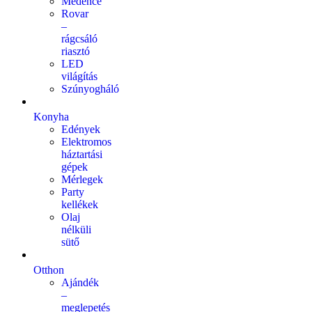
Medence
Rovar
–
rágcsáló
riasztó
LED
világítás
Szúnyogháló
Konyha
Edények
Elektromos
háztartási
gépek
Mérlegek
Party
kellékek
Olaj
nélküli
sütő
Otthon
Ajándék
–
meglepetés