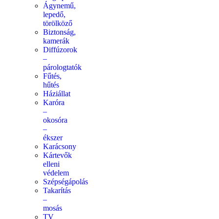
Ágynemű,
lepedő,
törölköző
Biztonság,
kamerák
Diffúzorok
–
párologtatók
Fűtés,
hűtés
Háziállat
Karóra
–
okosóra
–
ékszer
Karácsony
Kártevők
elleni
védelem
Szépségápolás
Takarítás
–
mosás
TV