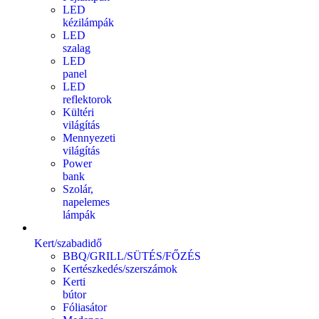
LED
kézilámpák
LED
szalag
LED
panel
LED
reflektorok
Kültéri
világítás
Mennyezeti
világítás
Power
bank
Szolár,
napelemes
lámpák
Kert/szabadidő
BBQ/GRILL/SÜTÉS/FŐZÉS
Kertészkedés/szerszámok
Kerti
bútor
Fóliasátor