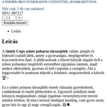
A TERMÉK MEGVÁSÁROLHATÓ: UTÁNVÉTTEL, BANKKÁRTYÁVAL
Már csak 3 db van raktáron!
SKU:
897217
-
+
Kosárba teszem
Leírás
Leírás
A
Quick Cups színes poharas társasjáték
vidám, pörgős és
fejlesztő családi játék, amely a gyorsaságra, megfigyelésre és
koncentrációra épül. A játékosoknak a húzott kártyák alapján kell a
színes poharakat megfelelő sorrendben egymásra rakniuk, majd
amikor elkészültek, gyorsan rá kell csapniuk a csengőre. Aki a
leggyorsabb és pontosan teljesíti a feladatot, megszerezheti a kártyát.
🏆✨
Ez a színes poharas társasjáték remek választás gyerekeknek,
családoknak és baráti játékestekre is. Egyszerű szabályai miatt
könnyen megtanulható, mégis izgalmas versenyhelyzetet teremt
minden körben. Itt nincs hosszú stratégiai meeting, csak gyors szem,
gyors kéz és egy jó nagy csengőcsapás. 😄🔔