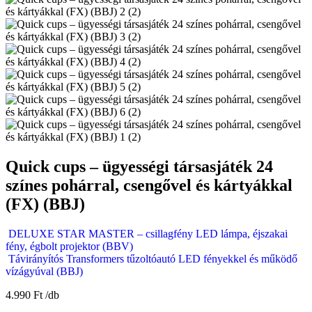
Quick cups – ügyességi társasjáték 24
színes pohárral, csengővel és kártyákkal
(FX) (BBJ)
DELUXE STAR MASTER – csillagfény LED lámpa, éjszakai
fény, égbolt projektor (BBV)
Távirányítós Transformers tűzoltóautó LED fényekkel és működő
vízágyúval (BBJ)
4.990
Ft