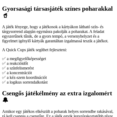
Gyorsasági társasjáték színes poharakkal
🥤
A játék lényege, hogy a játékosok a kártyákon látható szín- és
tárgysorrend alapján egymásra pakolják a poharakat. A feladat
egyszerűnek tűnik, de a gyors tempó, a versenyhelyzet és a
figyelmet igénylő kártyák garantáltan izgalmassá teszik a játékot.
A Quick Cups játék segíthet fejleszteni:
✅ a megfigyelőképességet
✅ a reakcióidőt
✅ a színfelismerést
✅ a koncentrációt
✅ a kéz-szem koordinációt
✅ a logikus sorrendalkotást
Csengős játékélmény az extra izgalomért
🔔
Amikor egy játékos elkészült a poharak helyes sorrendbe rakásával,
rá kell csapnia a csengőre. Ez a játék egyik legszórakoztatóbb része,