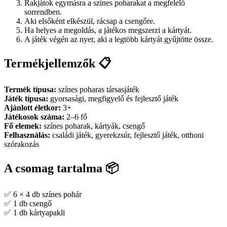
Rakjátok egymásra a színes poharakat a megfelelő
sorrendben.
Aki elsőként elkészül, rácsap a csengőre.
Ha helyes a megoldás, a játékos megszerzi a kártyát.
A játék végén az nyer, aki a legtöbb kártyát gyűjtötte össze.
Termékjellemzők 📋
Termék típusa:
színes poharas társasjáték
Játék típusa:
gyorsasági, megfigyelő és fejlesztő játék
Ajánlott életkor:
3+
Játékosok száma:
2–6 fő
Fő elemek:
színes poharak, kártyák, csengő
Felhasználás:
családi játék, gyerekzsúr, fejlesztő játék, otthoni
szórakozás
A csomag tartalma 📦
✅ 6 × 4 db színes pohár
✅ 1 db csengő
✅ 1 db kártyapakli