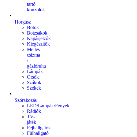
tartó
konzolok
Horgász
Botok
Botzsákok
Kapásjelzők
Kiegészítők
Melles
csizma
/
gázlóruha
Lámpák
Orsók
Szákok
Székek
Szórakozás
LED/Lámpák/Fények
Rádiók
TV-
játék
Fejhallgatók
Fülhallgató