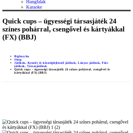
Hangfalak
Karaoke
Quick cups – ügyességi társasjáték 24
színes pohárral, csengővel és kártyákkal
(FX) (BBJ)
Bigbuy.hu
Shop
Játékok
,
Kreatív és készségfejlesztő játékok
,
Lányos játékok
,
Fiús
játékok
,
Társasjátékok
Quick cups – ügyességi társasjáték 24 színes pohárral, csengővel és
kártyákkal (FX) (BBJ)