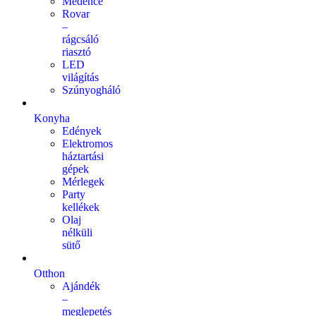
Medence
Rovar
–
rágcsáló
riasztó
LED
világítás
Szúnyogháló
Konyha
Edények
Elektromos
háztartási
gépek
Mérlegek
Party
kellékek
Olaj
nélküli
sütő
Otthon
Ajándék
–
meglepetés