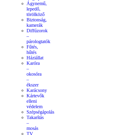
Ágynemű,
lepedő,
törölköző
Biztonság,
kamerák
Diffúzorok
–
párologtatók
Fűtés,
hűtés
Háziállat
Karóra
–
okosóra
–
ékszer
Karácsony
Kártevők
elleni
védelem
Szépségápolás
Takarítás
–
mosás
TV