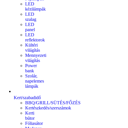
LED
kézilámpák
LED
szalag
LED
panel
LED
reflektorok
Kültéri
világítás
Mennyezeti
világítás
Power
bank
Szolár,
napelemes
lámpák
Kert/szabadidő
BBQ/GRILL/SÜTÉS/FŐZÉS
Kertészkedés/szerszámok
Kerti
bútor
Fóliasátor