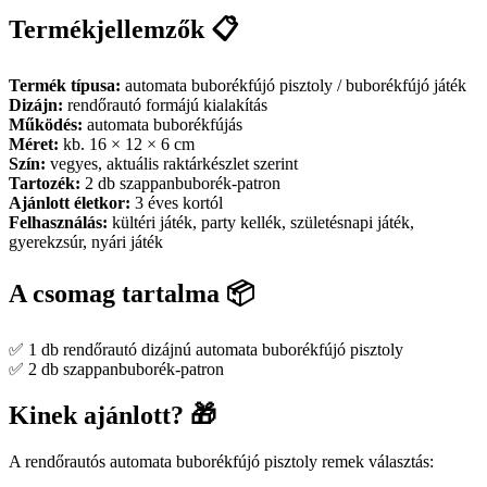
Termékjellemzők 📋
Termék típusa:
automata buborékfújó pisztoly / buborékfújó játék
Dizájn:
rendőrautó formájú kialakítás
Működés:
automata buborékfújás
Méret:
kb. 16 × 12 × 6 cm
Szín:
vegyes, aktuális raktárkészlet szerint
Tartozék:
2 db szappanbuborék-patron
Ajánlott életkor:
3 éves kortól
Felhasználás:
kültéri játék, party kellék, születésnapi játék,
gyerekzsúr, nyári játék
A csomag tartalma 📦
✅ 1 db rendőrautó dizájnú automata buborékfújó pisztoly
✅ 2 db szappanbuborék-patron
Kinek ajánlott? 🎁
A rendőrautós automata buborékfújó pisztoly remek választás: