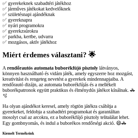
✅ gyerekeknek szabadtéri játékhoz
✅ járműves játékokat kedvelőknek
✅ születésnapi ajándéknak
✅ gyereknapra
✅ nyári programokra
✅ gyerekzsúrokra
✅ parkba, kertbe, udvarra
✅ mozgásos, aktív játékhoz
Miért érdemes választani? 🌟
A
rendőrautós automata buborékfújó pisztoly
látványos,
könnyen használható és vidám játék, amely egyszerre hoz mozgást,
kreativitást és rengeteg nevetést a gyerekek mindennapjaiba. A
rendőrautó dizájn, az automata buborékfújás és a mellékelt
buborékpatronok együtt praktikus és élménydús játékot kínálnak. 🚓
🫧
Ha olyan ajándékot keresel, amely rögtön játékra csábítja a
gyerekeket, feldobja a szabadtéri programokat és garantáltan
mosolyt csal az arcokra, ez a buborékfújó pisztoly telitalálat lehet.
Egy gombnyomás, és indul a buborékos rendőrségi akció. 😄🚓
Kiemelt Termékeink