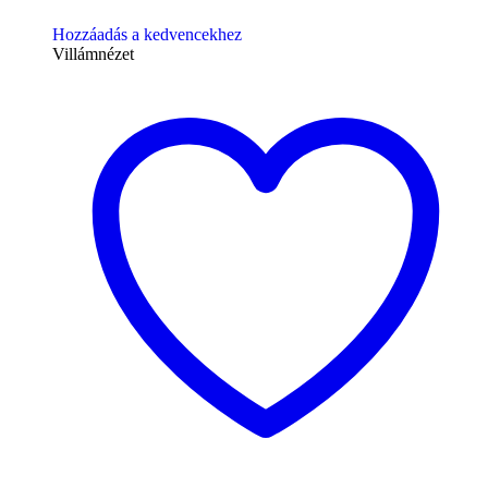
Hozzáadás a kedvencekhez
Villámnézet