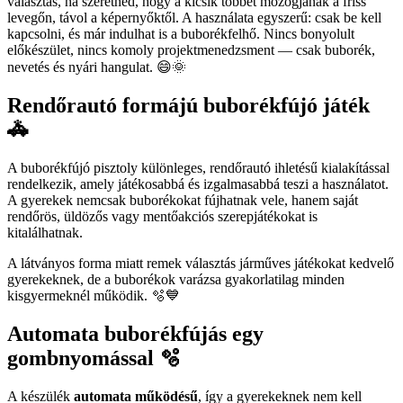
választás, ha szeretnéd, hogy a kicsik többet mozogjanak a friss
levegőn, távol a képernyőktől. A használata egyszerű: csak be kell
kapcsolni, és már indulhat is a buborékfelhő. Nincs bonyolult
előkészület, nincs komoly projektmenedzsment — csak buborék,
nevetés és nyári hangulat. 😄🌞
Rendőrautó formájú buborékfújó játék
🚓
A buborékfújó pisztoly különleges, rendőrautó ihletésű kialakítással
rendelkezik, amely játékosabbá és izgalmasabbá teszi a használatot.
A gyerekek nemcsak buborékokat fújhatnak vele, hanem saját
rendőrös, üldözős vagy mentőakciós szerepjátékokat is
kitalálhatnak.
A látványos forma miatt remek választás járműves játékokat kedvelő
gyerekeknek, de a buborékok varázsa gyakorlatilag minden
kisgyermeknél működik. 🫧💙
Automata buborékfújás egy
gombnyomással 🫧
A készülék
automata működésű
, így a gyerekeknek nem kell