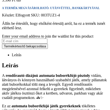
3.390
Ft
A TERMÉK MEGVÁSÁROLHATÓ: UTÁNVÉTTEL, BANKKÁRTYÁVAL
Készlet:
Elfogyott
SKU:
003TUZ1-4
Állíts be értesítőt, hogy elsőként értesülj arról, ha ez a termék ismét
elérhető lesz.
Enter your email address to join the waitlist for this product
Termékértesítő bekapcsolása
Leírás
Leírás
A
rendőrautó dizájnú automata buborékfújó pisztoly
vidám,
látványos és könnyen használható szabadtéri játék, amely pillanatok
alatt buborékokkal tölti meg a levegőt. Egyedi rendőrautós
megjelenésével azonnal felkelti a gyerekek figyelmét, miközben
aktív játékra ösztönzi őket a kertben, udvaron, parkban vagy akár
családi programokon. 🚓✨
Ez az
automata buborékfújó játék gyerekeknek
tökéletes