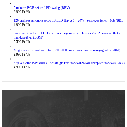
5 méteres RGB színes LED szalag (BBV)
2.990
Ft
120 cm hosszú, dupla soros T8 LED fénycső – 24W - semleges fehér - 1db (BBL)
4.990
Ft
Könnyen kezelhető, LCD kijelzős vérnyomásmérő karra - 22-32 cm-ig állítható
mandzsettával (BBM)
5.590
Ft
Mágneses szúnyogháló ajtóra, 210x100 cm - mágneszáras szúnyogháló (BBM)
2.990
Ft
Sup X Game Box 400IN1 nosztalgia kézi játékkonzol 400 beépített játékkal (BBV)
4.990
Ft