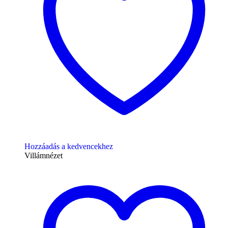
Hozzáadás a kedvencekhez
Villámnézet