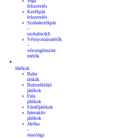
Jóga
felszerelés
Kerékpár
felszerelés
Szobakerékpár
–
szobabicikli
Vérnyomásmérők
–
véroxigénszint
mérők
Játékok
Baba
táskák
Buborékfújó
játékok
Fiús
játékok
Fürdőjátékok
Interaktív
játékok
Járóka
–
utazóágy