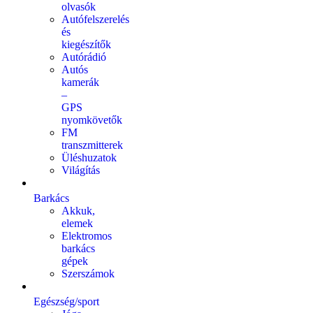
olvasók
Autófelszerelés
és
kiegészítők
Autórádió
Autós
kamerák
–
GPS
nyomkövetők
FM
transzmitterek
Üléshuzatok
Világítás
Barkács
Akkuk,
elemek
Elektromos
barkács
gépek
Szerszámok
Egészség/sport