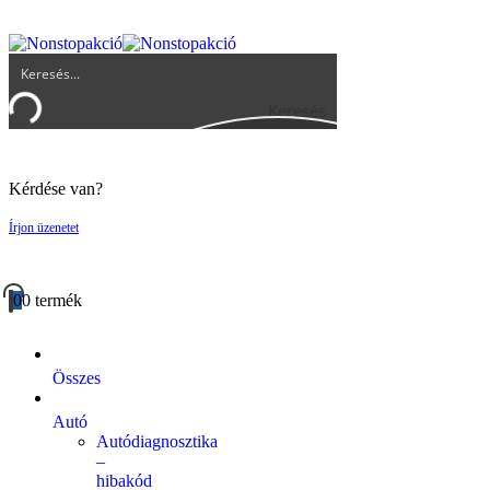
UGYFELSZOLGALAT@BIGBUY.HU
RÓLUNK
ÁSZF
Keresés
Kérdése van?
Írjon üzenetet
0
0 termék
Összes
Autó
Autódiagnosztika
–
hibakód