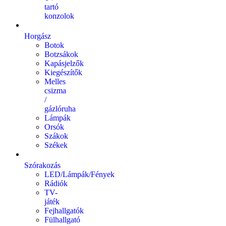
tartó
konzolok
Horgász
Botok
Botzsákok
Kapásjelzők
Kiegészítők
Melles
csizma
/
gázlóruha
Lámpák
Orsók
Szákok
Székek
Szórakozás
LED/Lámpák/Fények
Rádiók
TV-
játék
Fejhallgatók
Fülhallgató