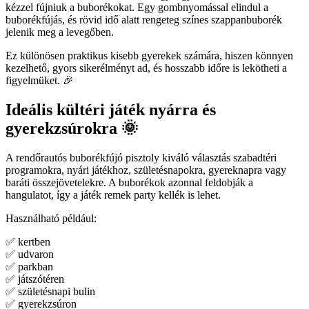
kézzel fújniuk a buborékokat. Egy gombnyomással elindul a
buborékfújás, és rövid idő alatt rengeteg színes szappanbuborék
jelenik meg a levegőben.
Ez különösen praktikus kisebb gyerekek számára, hiszen könnyen
kezelhető, gyors sikerélményt ad, és hosszabb időre is lekötheti a
figyelmüket. 🎉
Ideális kültéri játék nyárra és
gyerekzsúrokra 🌞
A rendőrautós buborékfújó pisztoly kiváló választás szabadtéri
programokra, nyári játékhoz, születésnapokra, gyereknapra vagy
baráti összejövetelekre. A buborékok azonnal feldobják a
hangulatot, így a játék remek party kellék is lehet.
Használható például:
✅ kertben
✅ udvaron
✅ parkban
✅ játszótéren
✅ születésnapi bulin
✅ gyerekzsúron