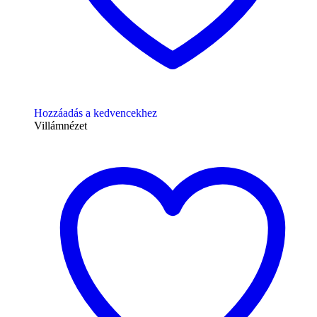
Hozzáadás a kedvencekhez
Villámnézet