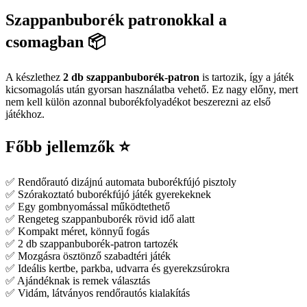
Szappanbuborék patronokkal a
csomagban 📦
A készlethez
2 db szappanbuborék-patron
is tartozik, így a játék
kicsomagolás után gyorsan használatba vehető. Ez nagy előny, mert
nem kell külön azonnal buborékfolyadékot beszerezni az első
játékhoz.
Főbb jellemzők ⭐
✅ Rendőrautó dizájnú automata buborékfújó pisztoly
✅ Szórakoztató buborékfújó játék gyerekeknek
✅ Egy gombnyomással működtethető
✅ Rengeteg szappanbuborék rövid idő alatt
✅ Kompakt méret, könnyű fogás
✅ 2 db szappanbuborék-patron tartozék
✅ Mozgásra ösztönző szabadtéri játék
✅ Ideális kertbe, parkba, udvarra és gyerekzsúrokra
✅ Ajándéknak is remek választás
✅ Vidám, látványos rendőrautós kialakítás