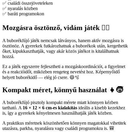
✅ családi összejöveteleken
✅ nyaralás közben
✅ baráti programokon
Mozgásra ösztönző, vidám játék 🏃‍♂️
A buborékfújó játék nemcsak látványos, hanem aktív mozgásra is
ösztönöz. A gyerekek futkározhatnak a buborékok után, kergethetik
őket, kipukkaszthatják, vagy akár közös játékot is kitalálhatnak
hozzá.
Ez a játék egyszerre fejlesztheti a mozgáskoordinációt, a figyelmet
és a reakcióidőt, miközben rengeteg nevetést hoz. Képernyőidő
helyett buborékidő — elég jó csere. 😄🫧
Kompakt méret, könnyű használat 👧🧒
A buborékfújó pisztoly kompakt mérete miatt könnyen kézben
tartható. A
16 × 12 × 6 cm-es kialakítás
ideális a kisebb kezekhez
is, így a gyerekek kényelmesen használhatják játék közben.
A praktikus méretnek köszönhetően könnyen magatokkal vihetitek
utazásra, parkba, nyaralásra vagy családi programokra is. 🎒