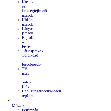
Kreatív
és
készségfejlesztő
játékok
Kültéri
játékok
Lányos
játékok
Rajzolás
–
Festés
Társasjátékok
Törölköző
–
fürdőlepedő
TV-
játék
–
online
játék
Hab/Hungarocell/Modell
repülők
Műszaki
Fejlámpák