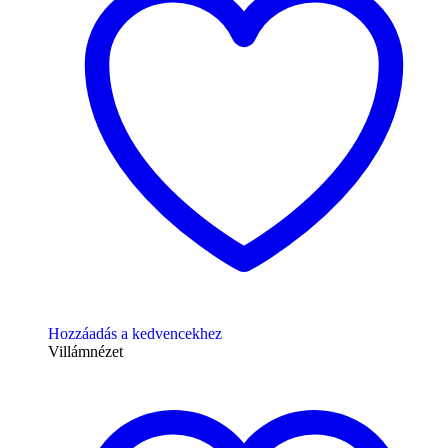
Hozzáadás a kedvencekhez
Villámnézet