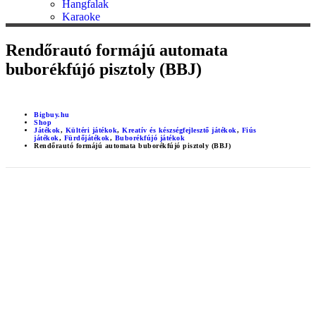
Hangfalak
Karaoke
Rendőrautó formájú automata
buborékfújó pisztoly (BBJ)
Bigbuy.hu
Shop
Játékok
,
Kültéri játékok
,
Kreatív és készségfejlesztő játékok
,
Fiús
játékok
,
Fürdőjátékok
,
Buborékfújó játékok
Rendőrautó formájú automata buborékfújó pisztoly (BBJ)