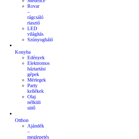
Medence
Rovar
–
rágcsáló
riasztó
LED
világítás
Szúnyogháló
Konyha
Edények
Elektromos
háztartási
gépek
Mérlegek
Party
kellékek
Olaj
nélküli
sütő
Otthon
Ajándék
–
meglepetés