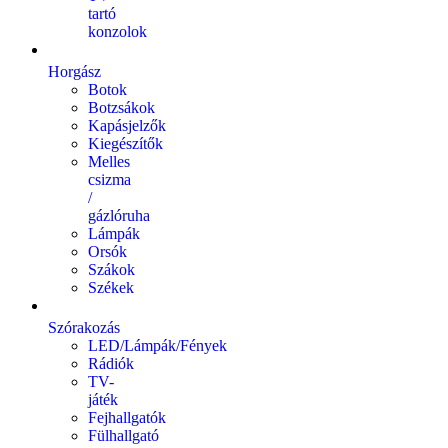
tartó
konzolok
Horgász
Botok
Botzsákok
Kapásjelzők
Kiegészítők
Melles
csizma
/
gázlóruha
Lámpák
Orsók
Szákok
Székek
Szórakozás
LED/Lámpák/Fények
Rádiók
TV-
játék
Fejhallgatók
Fülhallgató