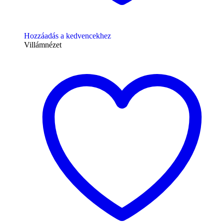
Hozzáadás a kedvencekhez
Villámnézet