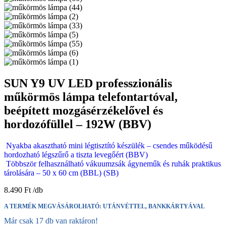
SUN Y9 UV LED professzionális
műkörmös lámpa telefontartóval,
beépített mozgásérzékelővel és
hordozófüllel – 192W (BBV)
Nyakba akasztható mini légtisztító készülék – csendes működésű
hordozható légszűrő a tiszta levegőért (BBV)
Többször felhasználható vákuumzsák ágyneműk és ruhák praktikus
tárolására – 50 x 60 cm (BBL) (SB)
8.490
Ft
A TERMÉK MEGVÁSÁROLHATÓ: UTÁNVÉTTEL, BANKKÁRTYÁVAL
Már csak 17 db van raktáron!