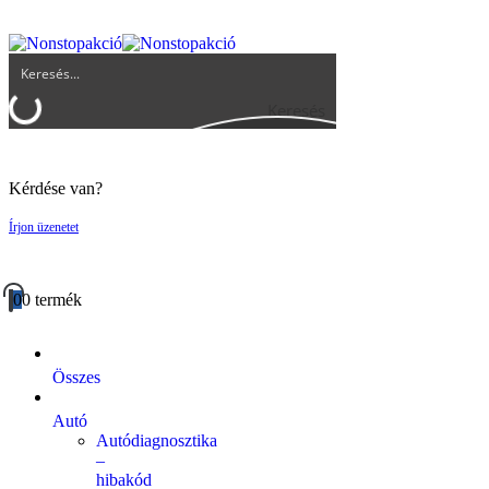
UGYFELSZOLGALAT@BIGBUY.HU
RÓLUNK
ÁSZF
Keresés
Kérdése van?
Írjon üzenetet
0
0 termék
Összes
Autó
Autódiagnosztika
–
hibakód