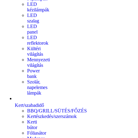
LED
kézilámpák
LED
szalag
LED
panel
LED
reflektorok
Kültéri
világítás
Mennyezeti
világítás
Power
bank
Szolár,
napelemes
lámpák
Kert/szabadidő
BBQ/GRILL/SÜTÉS/FŐZÉS
Kertészkedés/szerszámok
Kerti
bútor
Fóliasátor