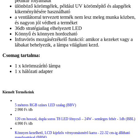
pedikűr folyamatát
ülönböző körömgélek, például UV körömépítő és alapgélek
kikeményítésére használható
a ventilátorral tervezett termék nem lesz meleg munka közben,
és nagyon jól védheti a terméket
36db stratégiailag elhelyezett LED
Könnyű és könnyen hordozható
Infravörös mozgásérzékelő funkció: amikor a kezeket vagy a
lábakat behelyezik, a lámpa világítani kezd.
Csomag tartalma:
1 x körömszárító lámpa
1 x hálózati adapter
Kiemelt Termékeink
5 méteres RGB színes LED szalag (BBV)
2.990
Ft
120 cm hosszú, dupla soros T8 LED fénycső – 24W - semleges fehér - 1db (BBL)
4.990
Ft
Könnyen kezelhető, LCD kijelzős vérnyomásmérő karra - 22-32 cm-ig állítható
mandzsettával (BBM)