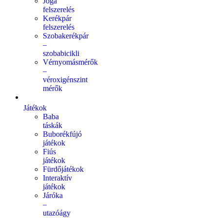
Jóga
felszerelés
Kerékpár
felszerelés
Szobakerékpár
–
szobabicikli
Vérnyomásmérők
–
véroxigénszint
mérők
Játékok
Baba
táskák
Buborékfújó
játékok
Fiús
játékok
Fürdőjátékok
Interaktív
játékok
Járóka
–
utazóágy