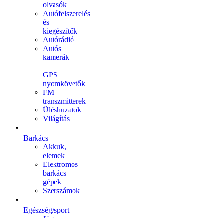
olvasók
Autófelszerelés
és
kiegészítők
Autórádió
Autós
kamerák
–
GPS
nyomkövetők
FM
transzmitterek
Üléshuzatok
Világítás
Barkács
Akkuk,
elemek
Elektromos
barkács
gépek
Szerszámok
Egészség/sport