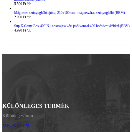
5.590
Ft
Mágneses szúnyogháló ajtóra, 210x100 cm - mágneszáras szúnyogháló (BBM)
2.990
Ft
Sup X Game Box 400IN1 nosztalgia kézi játékkonzol 400 beépített játékkal (BBV)
4.990
Ft
KÜLÖNLEGES TERMÉK
Különleges áron
MEGNÉZEM