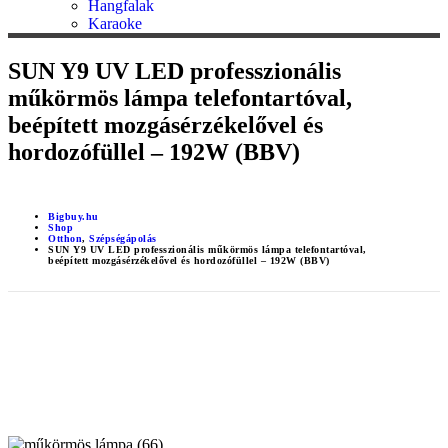
Hangfalak
Karaoke
SUN Y9 UV LED professzionális
műkörmös lámpa telefontartóval,
beépített mozgásérzékelővel és
hordozófüllel – 192W (BBV)
Bigbuy.hu
Shop
Otthon
,
Szépségápolás
SUN Y9 UV LED professzionális műkörmös lámpa telefontartóval,
beépített mozgásérzékelővel és hordozófüllel – 192W (BBV)