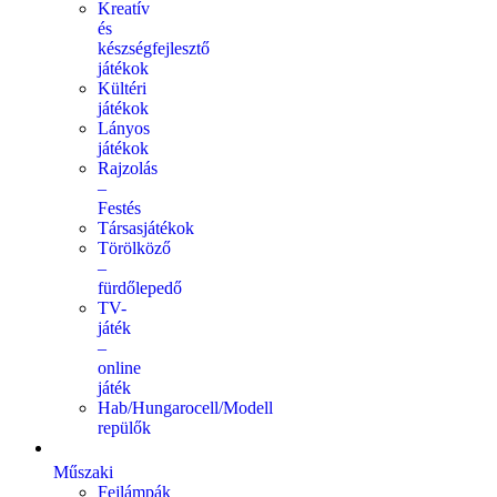
Kreatív
és
készségfejlesztő
játékok
Kültéri
játékok
Lányos
játékok
Rajzolás
–
Festés
Társasjátékok
Törölköző
–
fürdőlepedő
TV-
játék
–
online
játék
Hab/Hungarocell/Modell
repülők
Műszaki
Fejlámpák