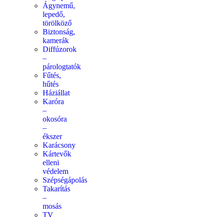
Ágynemű,
lepedő,
törölköző
Biztonság,
kamerák
Diffúzorok
–
párologtatók
Fűtés,
hűtés
Háziállat
Karóra
–
okosóra
–
ékszer
Karácsony
Kártevők
elleni
védelem
Szépségápolás
Takarítás
–
mosás
TV