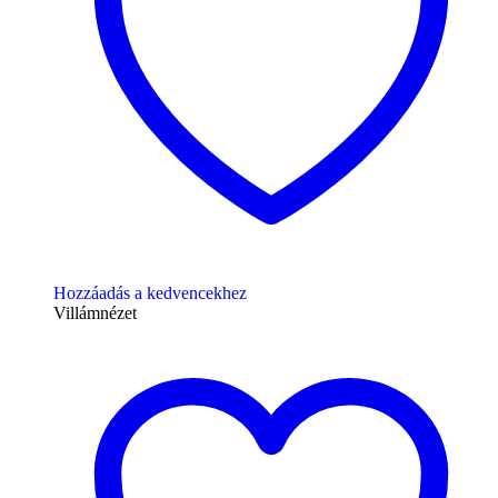
Hozzáadás a kedvencekhez
Villámnézet