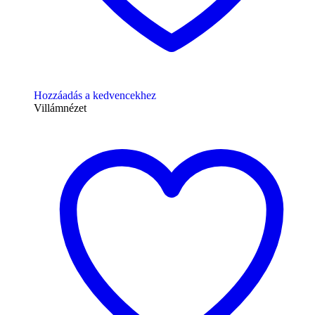
Hozzáadás a kedvencekhez
Villámnézet