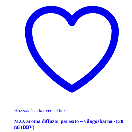
Hozzáadás a kedvencekhez
M.O. aroma diffúzor párásító – világosbarna -130
ml (BBV)