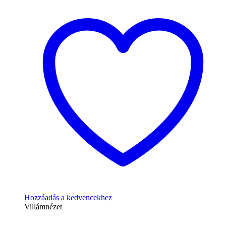
Hozzáadás a kedvencekhez
Villámnézet