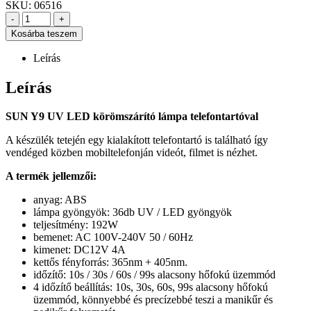
SKU:
06516
-
+
Kosárba teszem
Leírás
Leírás
SUN Y9 UV LED körömszárító lámpa telefontartóval
A készülék tetején egy kialakított telefontartó is található így
vendéged közben mobiltelefonján videót, filmet is nézhet.
A termék jellemzői:
anyag: ABS
lámpa gyöngyök: 36db UV / LED gyöngyök
teljesítmény: 192W
bemenet: AC 100V-240V 50 / 60Hz
kimenet: DC12V 4A
kettős fényforrás: 365nm + 405nm.
időzítő: 10s / 30s / 60s / 99s alacsony hőfokú üzemmód
4 időzítő beállítás: 10s, 30s, 60s, 99s alacsony hőfokú
üzemmód, könnyebbé és precízebbé teszi a manikűr és