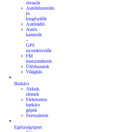
olvasók
Autófelszerelés
és
kiegészítők
Autórádió
Autós
kamerák
–
GPS
nyomkövetők
FM
transzmitterek
Üléshuzatok
Világítás
Barkács
Akkuk,
elemek
Elektromos
barkács
gépek
Szerszámok
Egészség/sport