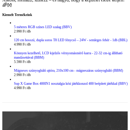
🌈👐
Kiemelt Termékeink
5 méteres RGB színes LED szalag (BBV)
2.990
Ft
120 cm hosszú, dupla soros T8 LED fénycső – 24W - semleges fehér - 1db (BBL)
4.990
Ft
Könnyen kezelhető, LCD kijelzős vérnyomásmérő karra - 22-32 cm-ig állítható
mandzsettával (BBM)
5.590
Ft
Mágneses szúnyogháló ajtóra, 210x100 cm - mágneszáras szúnyogháló (BBM)
2.990
Ft
Sup X Game Box 400IN1 nosztalgia kézi játékkonzol 400 beépített játékkal (BBV)
4.990
Ft