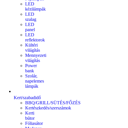
LED
kézilámpák
LED
szalag
LED
panel
LED
reflektorok
Kültéri
világítás
Mennyezeti
világítás
Power
bank
Szolár,
napelemes
lámpák
Kert/szabadidő
BBQ/GRILL/SÜTÉS/FŐZÉS
Kertészkedés/szerszámok
Kerti
bútor
Fóliasátor