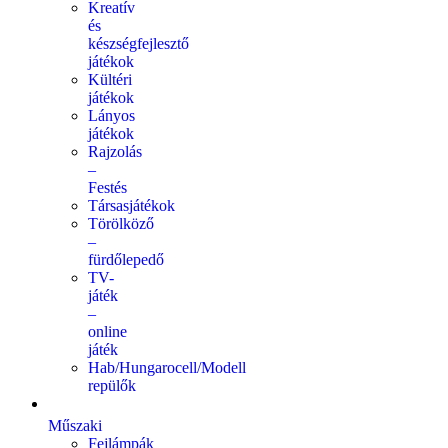
Kreatív
és
készségfejlesztő
játékok
Kültéri
játékok
Lányos
játékok
Rajzolás
–
Festés
Társasjátékok
Törölköző
–
fürdőlepedő
TV-
játék
–
online
játék
Hab/Hungarocell/Modell
repülők
Műszaki
Fejlámpák