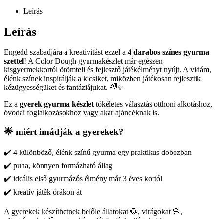
Leírás
Leírás
Engedd szabadjára a kreativitást ezzel a
4 darabos színes gyurma
szettel
! A Color Dough gyurmakészlet már egészen
kisgyermekkortól örömteli és fejlesztő játékélményt nyújt. A vidám,
élénk színek inspirálják a kicsiket, miközben játékosan fejlesztik
kézügyességüket és fantáziájukat. 🌈✨
Ez a
gyerek gyurma készlet
tökéletes választás otthoni alkotáshoz,
óvodai foglalkozásokhoz vagy akár ajándéknak is.
🌟 miért imádják a gyerekek?
✔️ 4 különböző, élénk színű gyurma egy praktikus dobozban
✔️ puha, könnyen formázható állag
✔️ ideális első gyurmázós élmény már 3 éves kortól
✔️ kreatív játék órákon át
A gyerekek készíthetnek belőle állatokat 🐶, virágokat 🌸,