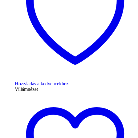
Hozzáadás a kedvencekhez
Villámnézet