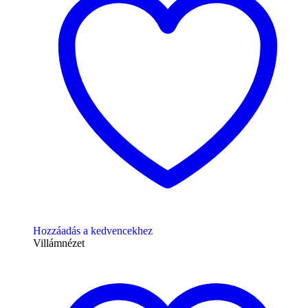
Hozzáadás a kedvencekhez
Villámnézet