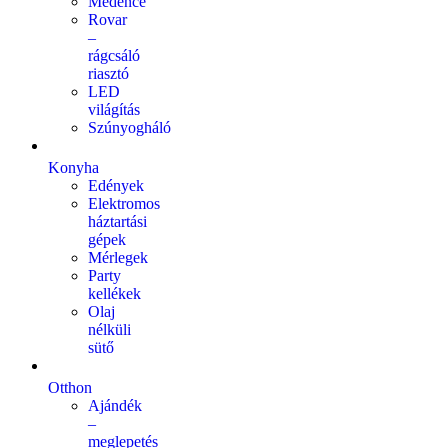
Medence
Rovar
–
rágcsáló
riasztó
LED
világítás
Szúnyogháló
Konyha
Edények
Elektromos
háztartási
gépek
Mérlegek
Party
kellékek
Olaj
nélküli
sütő
Otthon
Ajándék
–
meglepetés