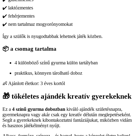
✔️ laktózmentes
✔️ fehérjementes
✔️ nem tartalmaz mogyorónyomokat
Így a szülők is nyugodtabbak lehetnek játék közben.
📦 a csomag tartalma
4 különböző színű gyurma külön tartályban
praktikus, könnyen tárolható doboz
👶 Ajánlott életkor: 3 éves kortól
🎁 tökéletes ajándék kreatív gyerekeknek
Ez a
4 színű gyurma dobozban
kiváló ajándék születésnapra,
gyermeknapra vagy akár csak egy kreatív délután meglepetéseként.
Segít a gyerekeknek kibontakoztatni fantáziájukat, miközben vidám
és hasznos játékélményt nyújt.
Alkoss, formázz, színezz – és hagyd, hogy a képzelet életre keljen!