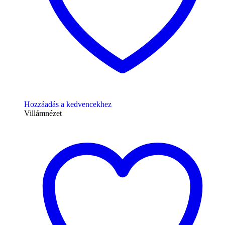
Hozzáadás a kedvencekhez
Villámnézet