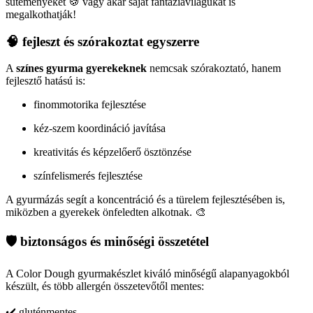
süteményeket 🍪 vagy akár saját fantáziavilágukat is
megalkothatják!
🧠 fejleszt és szórakoztat egyszerre
A
színes gyurma gyerekeknek
nemcsak szórakoztató, hanem
fejlesztő hatású is:
finommotorika fejlesztése
kéz-szem koordináció javítása
kreativitás és képzelőerő ösztönzése
színfelismerés fejlesztése
A gyurmázás segít a koncentráció és a türelem fejlesztésében is,
miközben a gyerekek önfeledten alkotnak. 🎨
🛡️ biztonságos és minőségi összetétel
A Color Dough gyurmakészlet kiváló minőségű alapanyagokból
készült, és több allergén összetevőtől mentes:
✔️ gluténmentes