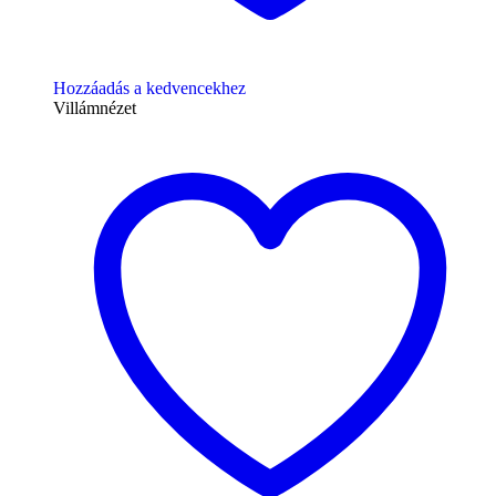
Hozzáadás a kedvencekhez
Villámnézet