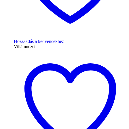
Hozzáadás a kedvencekhez
Villámnézet