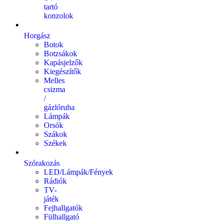
tartó
konzolok
Horgász
Botok
Botzsákok
Kapásjelzők
Kiegészítők
Melles
csizma
/
gázlóruha
Lámpák
Orsók
Szákok
Székek
Szórakozás
LED/Lámpák/Fények
Rádiók
TV-
játék
Fejhallgatók
Fülhallgató