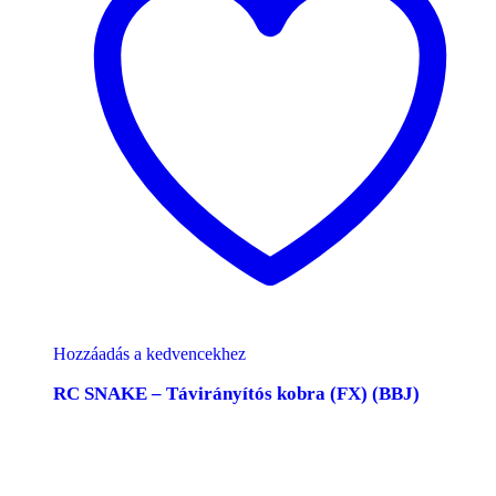
Hozzáadás a kedvencekhez
RC SNAKE – Távirányítós kobra (FX) (BBJ)