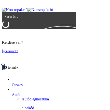
UGYFELSZOLGALAT@BIGBUY.HU
RÓLUNK
ÁSZF
Keresés
Kérdése van?
Írjon üzenetet
0
0 termék
Összes
Autó
Autódiagnosztika
–
hibakód