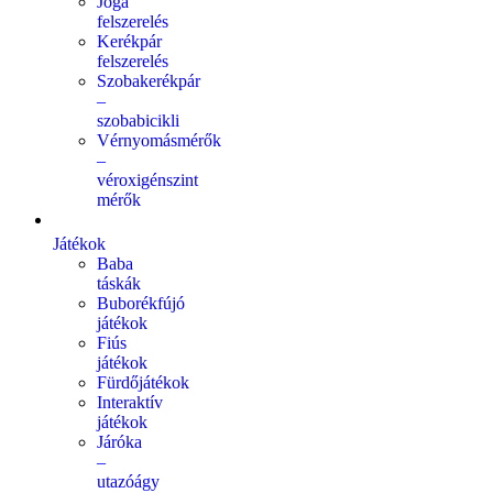
Jóga
felszerelés
Kerékpár
felszerelés
Szobakerékpár
–
szobabicikli
Vérnyomásmérők
–
véroxigénszint
mérők
Játékok
Baba
táskák
Buborékfújó
játékok
Fiús
játékok
Fürdőjátékok
Interaktív
játékok
Járóka
–
utazóágy