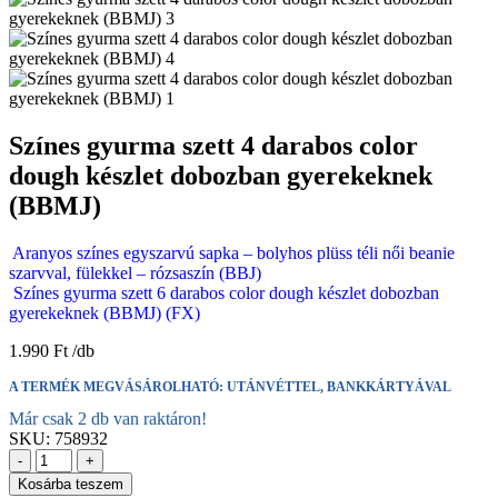
Színes gyurma szett 4 darabos color
dough készlet dobozban gyerekeknek
(BBMJ)
Aranyos színes egyszarvú sapka – bolyhos plüss téli női beanie
szarvval, fülekkel – rózsaszín (BBJ)
Színes gyurma szett 6 darabos color dough készlet dobozban
gyerekeknek (BBMJ) (FX)
1.990
Ft
A TERMÉK MEGVÁSÁROLHATÓ: UTÁNVÉTTEL, BANKKÁRTYÁVAL
Már csak 2 db van raktáron!
SKU:
758932
-
+
Kosárba teszem