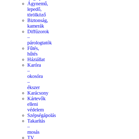
Ágynemű,
lepedő,
törölköző
Biztonság,
kamerák
Diffúzorok
–
párologtatók
Fűtés,
hűtés
Háziállat
Karóra
–
okosóra
–
ékszer
Karácsony
Kártevők
elleni
védelem
Szépségápolás
Takarítás
–
mosás
TV