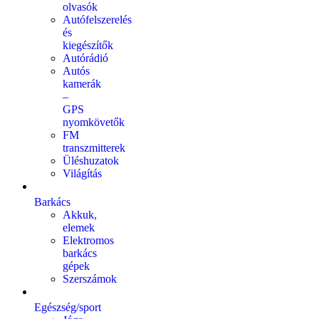
olvasók
Autófelszerelés
és
kiegészítők
Autórádió
Autós
kamerák
–
GPS
nyomkövetők
FM
transzmitterek
Üléshuzatok
Világítás
Barkács
Akkuk,
elemek
Elektromos
barkács
gépek
Szerszámok
Egészség/sport