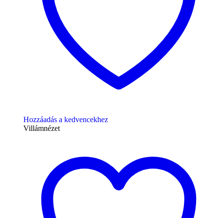
Hozzáadás a kedvencekhez
Villámnézet