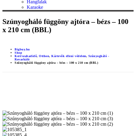
Hangfalak
Karaoke
Szúnyogháló függöny ajtóra – bézs – 100
x 210 cm (BBL)
Bigbuy.hu
Shop
Kert/szabadidő
,
Otthon
,
Kártevők elleni védelem
,
Szúnyogháló -
Rovarháló
Szúnyogháló függöny ajtóra – bézs – 100 x 210 cm (BBL)