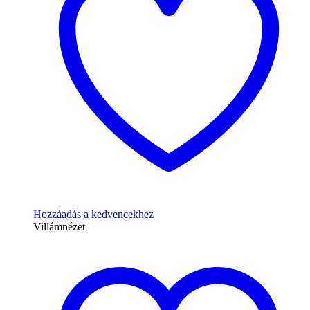
Hozzáadás a kedvencekhez
Villámnézet