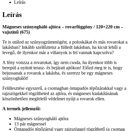
Leírás
Leírás
Mágneses szúnyogháló ajtóra – rovarfüggöny / 120×220 cm –
vajszínű (675)
Te is utálod az szúnyogzümmögést, a poloskákat és más rovarokat a
lakásban? Inkább szellőztetsz a fülledt lakásban, ha kicsit lehűl a
levegő, de ilyenkor már a villanyok is fel vannak kapcsolva?
A fény vonzza a rovarokat, így nem csoda, ha ilyenkor több is
berepül a nyitott terasz- és bejárati ajtókon! Előzd meg te is, hogy
bejussanak a rovarok a lakásba, és szerezz be egy mágneses
szúnyoghálót!
Felillesztése egyszerű, a csomagban öntapadós tépőzárakkal vagy a
rajzszögekkel rögzítheted az ajtóra, és mágneses kialakításának
köszönhetően megfelelő védelmet nyújt a rovarok ellen.
A termék jellemzői:
Mágneses szúnyogháló ajtóra
13 pár mágnessel
Öntapadós tépőzárral vagy rajzszöggel rögzíthető (a csomag