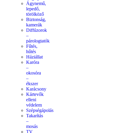
Ágynemű,
lepedő,
törölköző
Biztonság,
kamerák
Diffúzorok
–
párologtatók
Fűtés,
hűtés
Háziállat
Karóra
–
okosóra
–
ékszer
Karácsony
Kártevők
elleni
védelem
Szépségápolás
Takarítás
–
mosás
TV