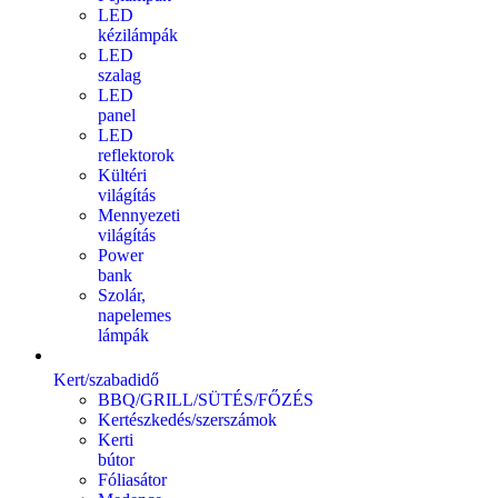
LED
kézilámpák
LED
szalag
LED
panel
LED
reflektorok
Kültéri
világítás
Mennyezeti
világítás
Power
bank
Szolár,
napelemes
lámpák
Kert/szabadidő
BBQ/GRILL/SÜTÉS/FŐZÉS
Kertészkedés/szerszámok
Kerti
bútor
Fóliasátor