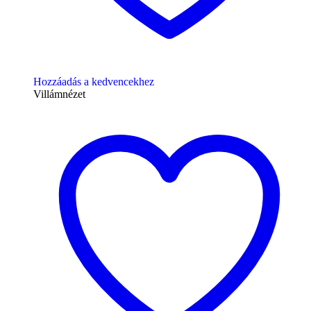
Hozzáadás a kedvencekhez
Villámnézet