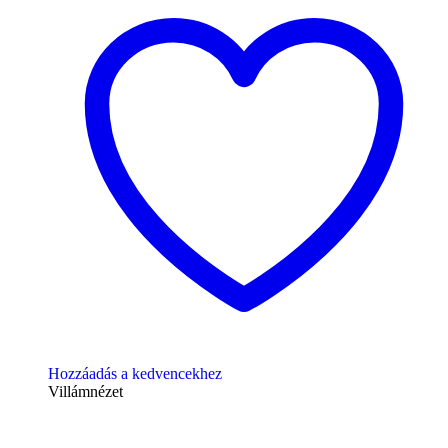
Hozzáadás a kedvencekhez
Villámnézet