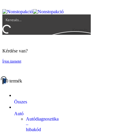
UGYFELSZOLGALAT@BIGBUY.HU
RÓLUNK
ÁSZF
Keresés
Kérdése van?
Írjon üzenetet
0
0 termék
Összes
Autó
Autódiagnosztika
–
hibakód