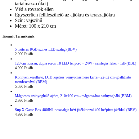
tartalmazza őket)
Véd a rovarok ellen
Egyszerűen felilleszthető az ajtókra és teraszajtókra
Szín: vajszínű
Méret: 100 x 210 cm
Kiemelt Termékeink
5 méteres RGB színes LED szalag (BBV)
2.990
Ft
120 cm hosszú, dupla soros T8 LED fénycső – 24W - semleges fehér - 1db (BBL)
4.990
Ft
Könnyen kezelhető, LCD kijelzős vérnyomásmérő karra - 22-32 cm-ig állítható
mandzsettával (BBM)
5.590
Ft
Mágneses szúnyogháló ajtóra, 210x100 cm - mágneszáras szúnyogháló (BBM)
2.990
Ft
Sup X Game Box 400IN1 nosztalgia kézi játékkonzol 400 beépített játékkal (BBV)
4.990
Ft