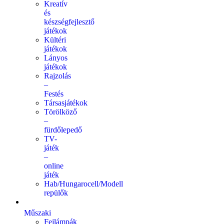
Kreatív
és
készségfejlesztő
játékok
Kültéri
játékok
Lányos
játékok
Rajzolás
–
Festés
Társasjátékok
Törölköző
–
fürdőlepedő
TV-
játék
–
online
játék
Hab/Hungarocell/Modell
repülők
Műszaki
Fejlámpák