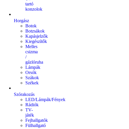
tartó
konzolok
Horgász
Botok
Botzsákok
Kapásjelzők
Kiegészítők
Melles
csizma
/
gázlóruha
Lámpák
Orsók
Szákok
Székek
Szórakozás
LED/Lámpák/Fények
Rádiók
TV-
játék
Fejhallgatók
Fülhallgató