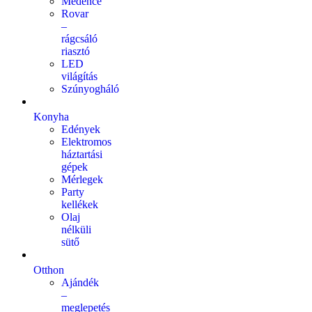
Medence
Rovar
–
rágcsáló
riasztó
LED
világítás
Szúnyogháló
Konyha
Edények
Elektromos
háztartási
gépek
Mérlegek
Party
kellékek
Olaj
nélküli
sütő
Otthon
Ajándék
–
meglepetés