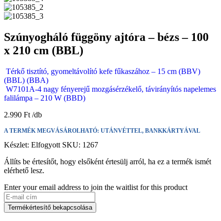
Szúnyogháló függöny ajtóra – bézs – 100
x 210 cm (BBL)
Térkő tisztító, gyomeltávolító kefe fűkaszához – 15 cm (BBV)
(BBL) (BBA)
W7101A-4 nagy fényerejű mozgásérzékelő, távirányítós napelemes
falilámpa – 210 W (BBD)
2.990
Ft
A TERMÉK MEGVÁSÁROLHATÓ: UTÁNVÉTTEL, BANKKÁRTYÁVAL
Készlet:
Elfogyott
SKU:
1267
Állíts be értesítőt, hogy elsőként értesülj arról, ha ez a termék ismét
elérhető lesz.
Enter your email address to join the waitlist for this product
Termékértesítő bekapcsolása