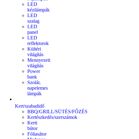
LED
kézilámpák
LED
szalag
LED
panel
LED
reflektorok
Kültéri
világítás
Mennyezeti
világítás
Power
bank
Szolár,
napelemes
lámpák
Kert/szabadidő
BBQ/GRILL/SÜTÉS/FŐZÉS
Kertészkedés/szerszámok
Kerti
bútor
Fóliasátor