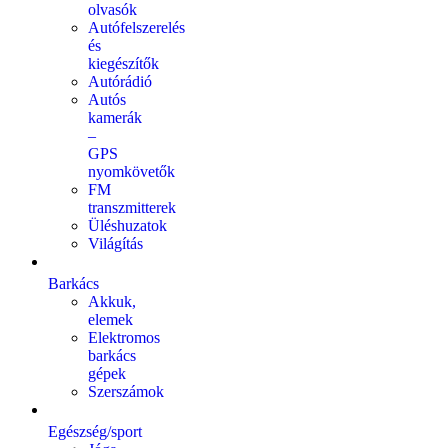
olvasók
Autófelszerelés
és
kiegészítők
Autórádió
Autós
kamerák
–
GPS
nyomkövetők
FM
transzmitterek
Üléshuzatok
Világítás
Barkács
Akkuk,
elemek
Elektromos
barkács
gépek
Szerszámok
Egészség/sport