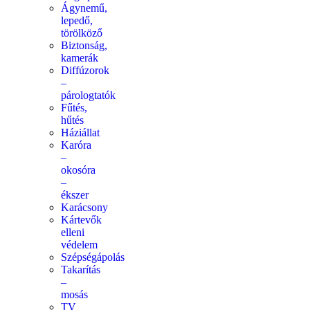
Ágynemű,
lepedő,
törölköző
Biztonság,
kamerák
Diffúzorok
–
párologtatók
Fűtés,
hűtés
Háziállat
Karóra
–
okosóra
–
ékszer
Karácsony
Kártevők
elleni
védelem
Szépségápolás
Takarítás
–
mosás
TV