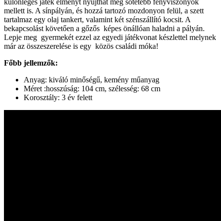
különleges játék élményt nyújthat még sötétebb fényviszonyok
mellett is. A sínpályán, és hozzá tartozó mozdonyon felül, a szett
tartalmaz egy olaj tankert, valamint két szénszállító kocsit. A
bekapcsolást követően a gőzős képes önállóan haladni a pályán.
Lepje meg gyermekét ezzel az egyedi játékvonat készlettel melynek
már az összeszerelése is egy közös családi móka!
Főbb jellemzők:
Anyag: kiváló minőségű, kemény műanyag
Méret :hosszúság: 104 cm, szélesség: 68 cm
Korosztály: 3 év felett