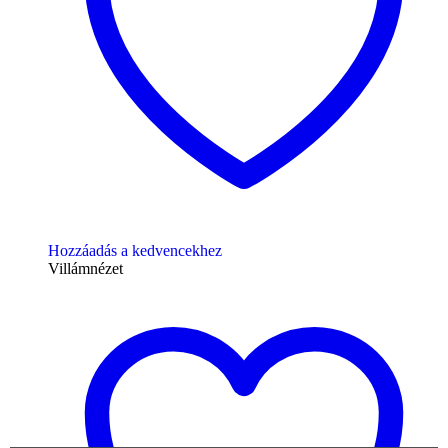
Hozzáadás a kedvencekhez
Villámnézet