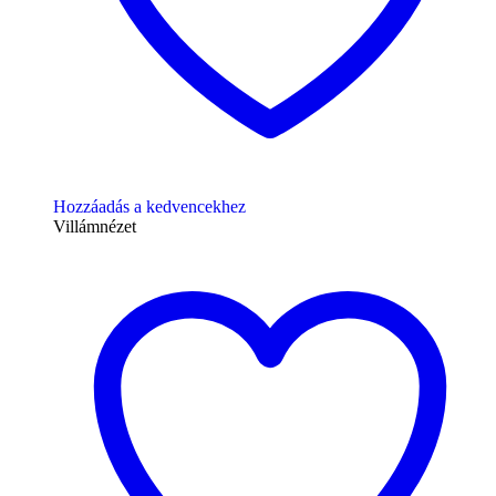
Hozzáadás a kedvencekhez
Villámnézet