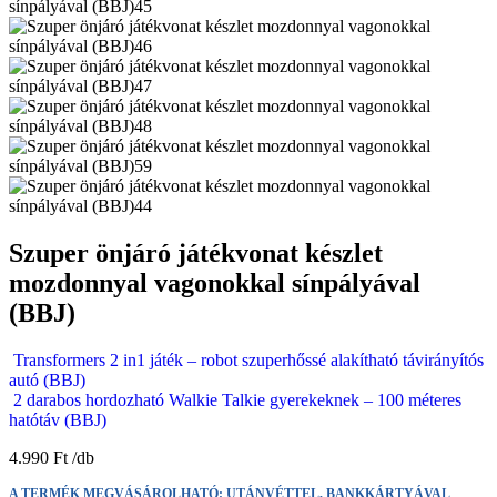
Szuper önjáró játékvonat készlet
mozdonnyal vagonokkal sínpályával
(BBJ)
Transformers 2 in1 játék – robot szuperhőssé alakítható távirányítós
autó (BBJ)
2 darabos hordozható Walkie Talkie gyerekeknek – 100 méteres
hatótáv (BBJ)
4.990
Ft
A TERMÉK MEGVÁSÁROLHATÓ: UTÁNVÉTTEL, BANKKÁRTYÁVAL