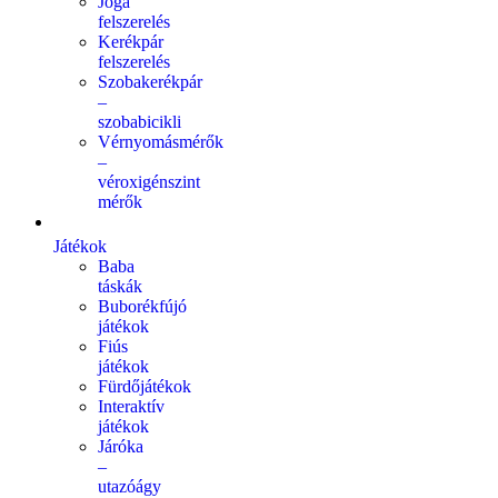
Jóga
felszerelés
Kerékpár
felszerelés
Szobakerékpár
–
szobabicikli
Vérnyomásmérők
–
véroxigénszint
mérők
Játékok
Baba
táskák
Buborékfújó
játékok
Fiús
játékok
Fürdőjátékok
Interaktív
játékok
Járóka
–
utazóágy