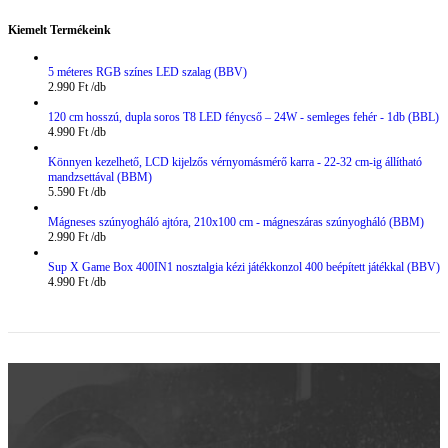
Kiemelt Termékeink
5 méteres RGB színes LED szalag (BBV)
2.990
Ft
120 cm hosszú, dupla soros T8 LED fénycső – 24W - semleges fehér - 1db (BBL)
4.990
Ft
Könnyen kezelhető, LCD kijelzős vérnyomásmérő karra - 22-32 cm-ig állítható
mandzsettával (BBM)
5.590
Ft
Mágneses szúnyogháló ajtóra, 210x100 cm - mágneszáras szúnyogháló (BBM)
2.990
Ft
Sup X Game Box 400IN1 nosztalgia kézi játékkonzol 400 beépített játékkal (BBV)
4.990
Ft