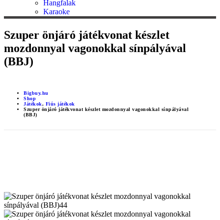
Hangfalak
Karaoke
Szuper önjáró játékvonat készlet
mozdonnyal vagonokkal sínpályával
(BBJ)
Bigbuy.hu
Shop
Játékok
,
Fiús játékok
Szuper önjáró játékvonat készlet mozdonnyal vagonokkal sínpályával
(BBJ)