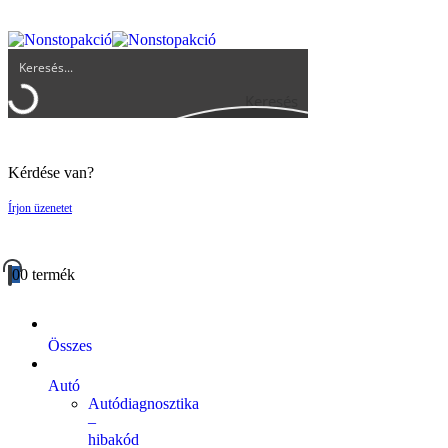
UGYFELSZOLGALAT@BIGBUY.HU
RÓLUNK
ÁSZF
Keresés
Kérdése van?
Írjon üzenetet
0
0 termék
Összes
Autó
Autódiagnosztika
–
hibakód