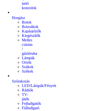
tartó
konzolok
Horgász
Botok
Botzsákok
Kapásjelzők
Kiegészítők
Melles
csizma
/
gázlóruha
Lámpák
Orsók
Szákok
Székek
Szórakozás
LED/Lámpák/Fények
Rádiók
TV-
játék
Fejhallgatók
Fülhallgató