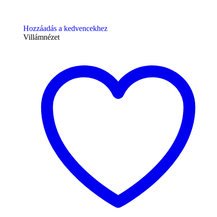
Hozzáadás a kedvencekhez
Villámnézet