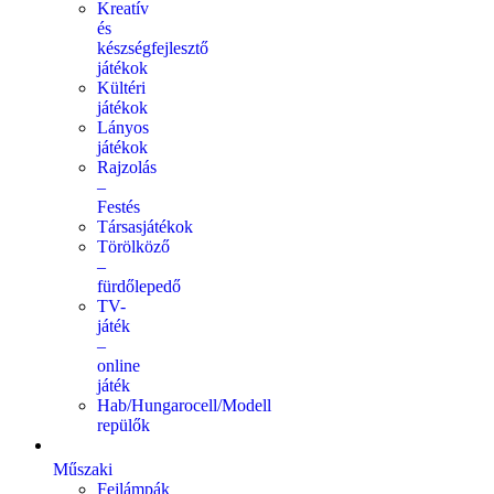
Kreatív
és
készségfejlesztő
játékok
Kültéri
játékok
Lányos
játékok
Rajzolás
–
Festés
Társasjátékok
Törölköző
–
fürdőlepedő
TV-
játék
–
online
játék
Hab/Hungarocell/Modell
repülők
Műszaki
Fejlámpák