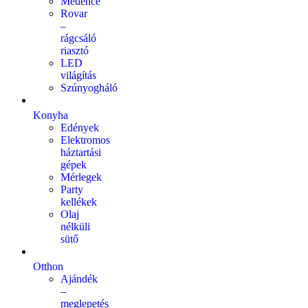
Medence
Rovar
–
rágcsáló
riasztó
LED
világítás
Szúnyogháló
Konyha
Edények
Elektromos
háztartási
gépek
Mérlegek
Party
kellékek
Olaj
nélküli
sütő
Otthon
Ajándék
–
meglepetés