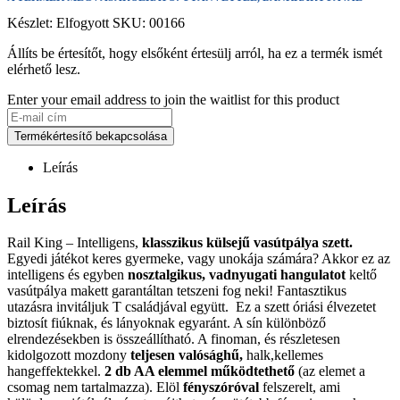
Készlet:
Elfogyott
SKU:
00166
Állíts be értesítőt, hogy elsőként értesülj arról, ha ez a termék ismét
elérhető lesz.
Enter your email address to join the waitlist for this product
Termékértesítő bekapcsolása
Leírás
Leírás
Rail King – Intelligens,
klasszikus külsejű vasútpálya szett.
Egyedi játékot keres gyermeke, vagy unokája számára? Akkor ez az
intelligens és egyben
nosztalgikus, vadnyugati hangulatot
keltő
vasútpálya makett garantáltan tetszeni fog neki! Fantasztikus
utazásra invitáljuk T családjával együtt. Ez a szett óriási élvezetet
biztosít fiúknak, és lányoknak egyaránt. A sín különböző
elrendezésekben is összeállítható. A finoman, és részletesen
kidolgozott mozdony
teljesen valósághű,
halk,kellemes
hangeffektekkel.
2 db AA elemmel működtethető
(az elemet a
csomag nem tartalmazza). Elöl
fényszóróval
felszerelt, ami