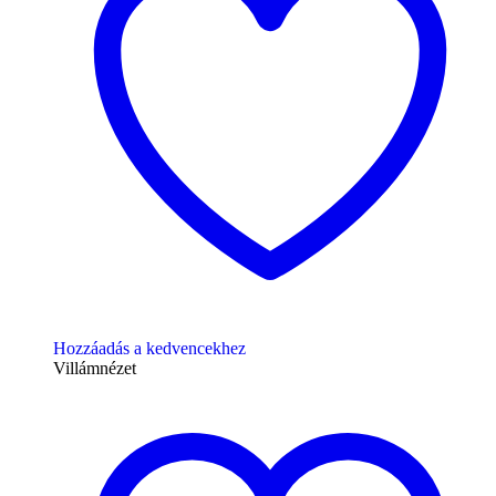
Hozzáadás a kedvencekhez
Villámnézet