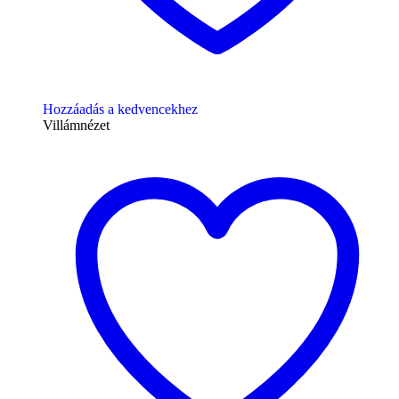
Hozzáadás a kedvencekhez
Villámnézet