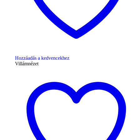
Hozzáadás a kedvencekhez
Villámnézet