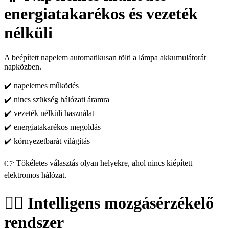
energiatakarékos és vezeték
nélküli
A beépített napelem automatikusan tölti a lámpa akkumulátorát
napközben.
✔️ napelemes működés
✔️ nincs szükség hálózati áramra
✔️ vezeték nélküli használat
✔️ energiatakarékos megoldás
✔️ környezetbarát világítás
👉 Tökéletes választás olyan helyekre, ahol nincs kiépített
elektromos hálózat.
🚶‍♂️ Intelligens mozgásérzékelő
rendszer