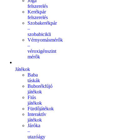
Jóga
felszerelés
Kerékpár
felszerelés
Szobakerékpár
–
szobabicikli
Vérnyomásmérők
–
véroxigénszint
mérők
Játékok
Baba
táskák
Buborékfújó
játékok
Fiús
játékok
Fürdőjátékok
Interaktív
játékok
Járóka
–
utazóágy