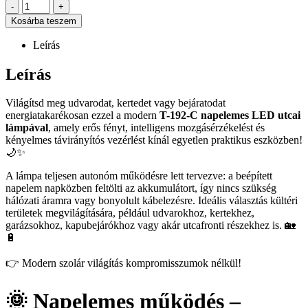
-
+
Kosárba teszem
Leírás
Leírás
Világítsd meg udvarodat, kertedet vagy bejáratodat
energiatakarékosan ezzel a modern
T-192-C napelemes LED utcai
lámpával
, amely erős fényt, intelligens mozgásérzékelést és
kényelmes távirányítós vezérlést kínál egyetlen praktikus eszközben!
🌙✨
A lámpa teljesen autonóm működésre lett tervezve: a beépített
napelem napközben feltölti az akkumulátort, így nincs szükség
hálózati áramra vagy bonyolult kábelezésre. Ideális választás kültéri
területek megvilágítására, például udvarokhoz, kertekhez,
garázsokhoz, kapubejárókhoz vagy akár utcafronti részekhez is. 🏡
🔋
👉 Modern szolár világítás kompromisszumok nélkül!
🌞 Napelemes működés –