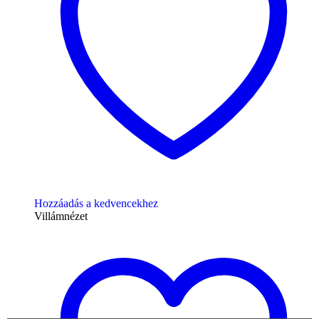
Hozzáadás a kedvencekhez
Villámnézet