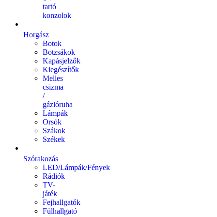
tartó
konzolok
Horgász
Botok
Botzsákok
Kapásjelzők
Kiegészítők
Melles
csizma
/
gázlóruha
Lámpák
Orsók
Szákok
Székek
Szórakozás
LED/Lámpák/Fények
Rádiók
TV-
játék
Fejhallgatók
Fülhallgató