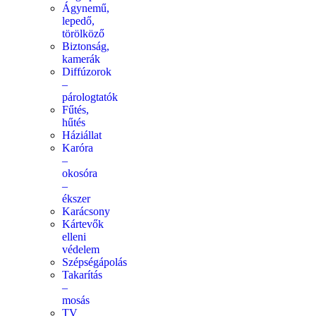
Ágynemű,
lepedő,
törölköző
Biztonság,
kamerák
Diffúzorok
–
párologtatók
Fűtés,
hűtés
Háziállat
Karóra
–
okosóra
–
ékszer
Karácsony
Kártevők
elleni
védelem
Szépségápolás
Takarítás
–
mosás
TV