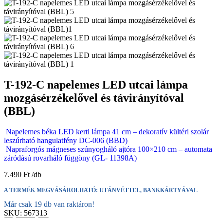
T-192-C napelemes LED utcai lámpa
mozgásérzékelővel és távirányítóval
(BBL)
Napelemes béka LED kerti lámpa 41 cm – dekoratív kültéri szolár
leszúrható hangulatfény DC-006 (BBD)
Napraforgós mágneses szúnyogháló ajtóra 100×210 cm – automata
záródású rovarháló függöny (GL- 11398A)
7.490
Ft
A TERMÉK MEGVÁSÁROLHATÓ: UTÁNVÉTTEL, BANKKÁRTYÁVAL
Már csak 19 db van raktáron!
SKU:
567313