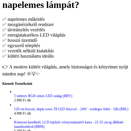
napelemes lámpát?
✅ napelemes működés
✅ mozgásérzékelő rendszer
✅ távirányítós vezérlés
✅ energiatakarékos LED világítás
✅ hosszú üzemidő
✅ egyszerű telepítés
✅ vezeték nélküli kialakítás
✅ kültéri használatra ideális
👉 A modern kültéri világítás, amely biztonságot és kényelmet nyújt
minden nap! 🌞💡✨
Kiemelt Termékeink
5 méteres RGB színes LED szalag (BBV)
2.990
Ft
120 cm hosszú, dupla soros T8 LED fénycső – 24W - semleges fehér - 1db (BBL)
4.990
Ft
Könnyen kezelhető, LCD kijelzős vérnyomásmérő karra - 22-32 cm-ig állítható
mandzsettával (BBM)
5.590
Ft