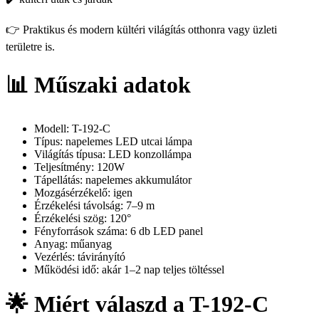
👉 Praktikus és modern kültéri világítás otthonra vagy üzleti
területre is.
📊 Műszaki adatok
Modell: T-192-C
Típus: napelemes LED utcai lámpa
Világítás típusa: LED konzollámpa
Teljesítmény: 120W
Tápellátás: napelemes akkumulátor
Mozgásérzékelő: igen
Érzékelési távolság: 7–9 m
Érzékelési szög: 120°
Fényforrások száma: 6 db LED panel
Anyag: műanyag
Vezérlés: távirányító
Működési idő: akár 1–2 nap teljes töltéssel
🌟 Miért válaszd a T-192-C