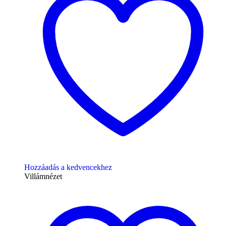
Hozzáadás a kedvencekhez
Villámnézet