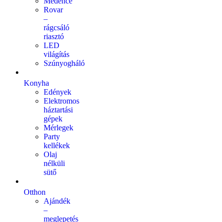
Medence
Rovar
–
rágcsáló
riasztó
LED
világítás
Szúnyogháló
Konyha
Edények
Elektromos
háztartási
gépek
Mérlegek
Party
kellékek
Olaj
nélküli
sütő
Otthon
Ajándék
–
meglepetés