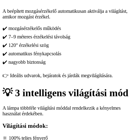
A beépített mozgásérzékelő automatikusan aktiválja a világítást,
amikor mozgást érzékel.
✔️ mozgásérzékelős működés
✔️ 7–9 méteres érzékelési távolság
✔️ 120° érzékelési szög
✔️ automatikus fénykapcsolás
✔️ nagyobb biztonság
👉 Ideális udvarok, bejáratok és járdák megvilágítására.
💡 3 intelligens világítási mód
A lámpa többféle világítási móddal rendelkezik a kényelmes
használat érdekében.
Világítási módok:
🔆 100% teljes fényerő