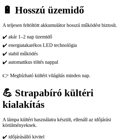
🔋 Hosszú üzemidő
A teljesen feltöltött akkumulátor hosszú működést biztosít.
✔️ akár 1–2 nap üzemidő
✔️ energiatakarékos LED technológia
✔️ stabil működés
✔️ automatikus töltés nappal
👉 Megbízható kültéri világítás minden nap.
💪 Strapabíró kültéri
kialakítás
A lámpa kültéri használatra készült, ellenáll az időjárási
körülményeknek.
✔️ időjárásálló kivitel