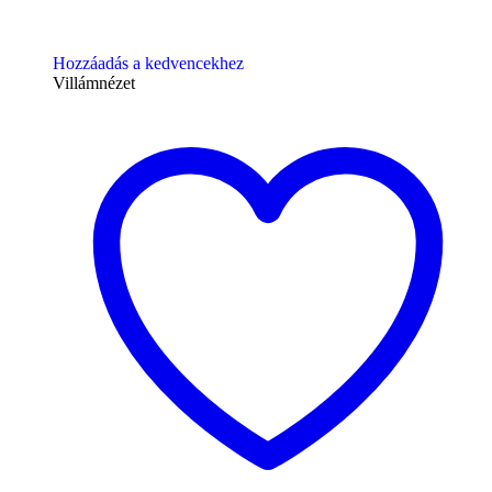
Hozzáadás a kedvencekhez
Villámnézet