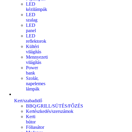
LED
kézilámpák
LED
szalag
LED
panel
LED
reflektorok
Kültéri
világítás
Mennyezeti
világítás
Power
bank
Szolár,
napelemes
lámpák
Kert/szabadidő
BBQ/GRILL/SÜTÉS/FŐZÉS
Kertészkedés/szerszámok
Kerti
bútor
Fóliasátor