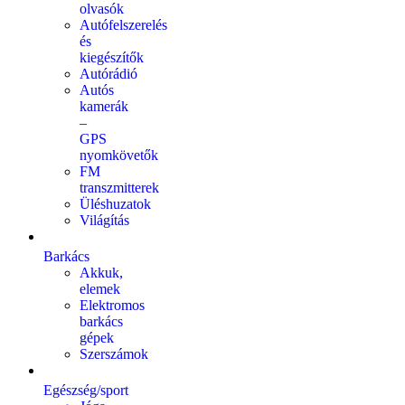
olvasók
Autófelszerelés
és
kiegészítők
Autórádió
Autós
kamerák
–
GPS
nyomkövetők
FM
transzmitterek
Üléshuzatok
Világítás
Barkács
Akkuk,
elemek
Elektromos
barkács
gépek
Szerszámok
Egészség/sport