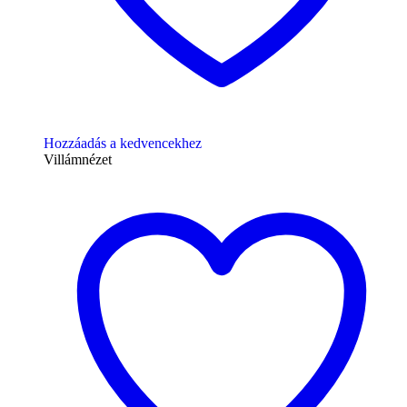
Hozzáadás a kedvencekhez
Villámnézet