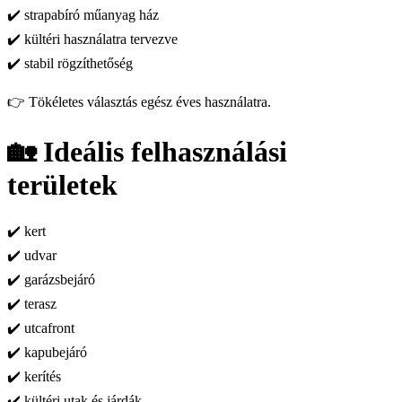
✔️ strapabíró műanyag ház
✔️ kültéri használatra tervezve
✔️ stabil rögzíthetőség
👉 Tökéletes választás egész éves használatra.
🏡 Ideális felhasználási
területek
✔️ kert
✔️ udvar
✔️ garázsbejáró
✔️ terasz
✔️ utcafront
✔️ kapubejáró
✔️ kerítés
✔️ kültéri utak és járdák