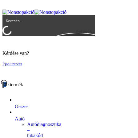
UGYFELSZOLGALAT@BIGBUY.HU
RÓLUNK
ÁSZF
Keresés
Kérdése van?
Írjon üzenetet
0
0 termék
Összes
Autó
Autódiagnosztika
–
hibakód