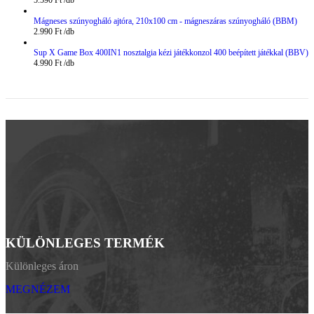
Mágneses szúnyogháló ajtóra, 210x100 cm - mágneszáras szúnyogháló (BBM)
2.990
Ft
Sup X Game Box 400IN1 nosztalgia kézi játékkonzol 400 beépített játékkal (BBV)
4.990
Ft
KÜLÖNLEGES TERMÉK
Különleges áron
MEGNÉZEM