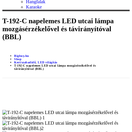
Hangfalak
Karaoke
T-192-C napelemes LED utcai lámpa
mozgásérzékelővel és távirányítóval
(BBL)
Bigbuy.hu
Shop
Kert/szabadidő
,
LED világítás
T-192-C napelemes LED utcai lámpa mozgásérzékelővel és
távirányítóval (BBL)