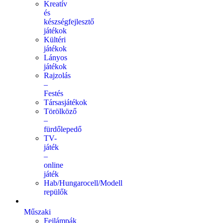
Kreatív
és
készségfejlesztő
játékok
Kültéri
játékok
Lányos
játékok
Rajzolás
–
Festés
Társasjátékok
Törölköző
–
fürdőlepedő
TV-
játék
–
online
játék
Hab/Hungarocell/Modell
repülők
Műszaki
Fejlámpák