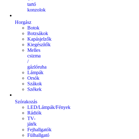
tartó
konzolok
Horgász
Botok
Botzsákok
Kapásjelzők
Kiegészítők
Melles
csizma
/
gázlóruha
Lámpák
Orsók
Szákok
Székek
Szórakozás
LED/Lámpák/Fények
Rádiók
TV-
játék
Fejhallgatók
Fülhallgató