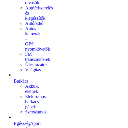
olvasók
Autófelszerelés
és
kiegészítők
Autórádió
Autós
kamerák
–
GPS
nyomkövetők
FM
transzmitterek
Üléshuzatok
Világítás
Barkács
Akkuk,
elemek
Elektromos
barkács
gépek
Szerszámok
Egészség/sport