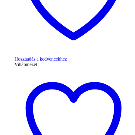
Hozzáadás a kedvencekhez
Villámnézet