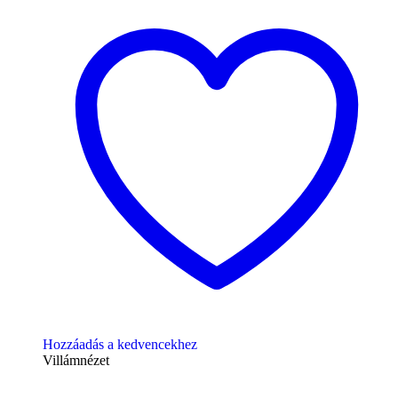
Hozzáadás a kedvencekhez
Villámnézet