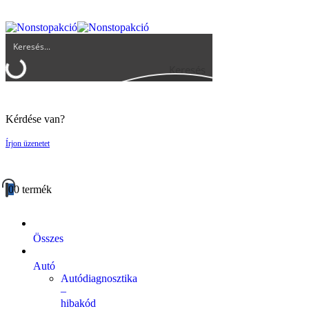
UGYFELSZOLGALAT@BIGBUY.HU
RÓLUNK
ÁSZF
Keresés
Kérdése van?
Írjon üzenetet
0
0 termék
Összes
Autó
Autódiagnosztika
–
hibakód