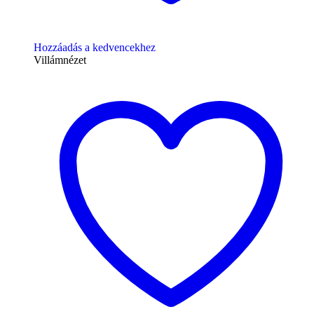
Hozzáadás a kedvencekhez
Villámnézet