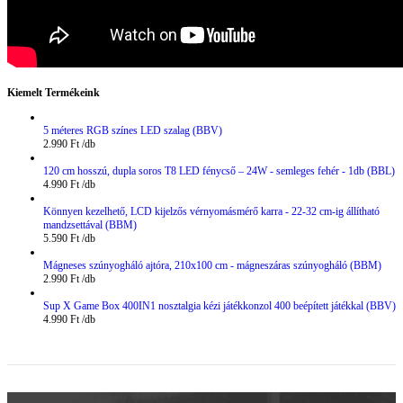
Kiemelt Termékeink
5 méteres RGB színes LED szalag (BBV)
2.990
Ft
120 cm hosszú, dupla soros T8 LED fénycső – 24W - semleges fehér - 1db (BBL)
4.990
Ft
Könnyen kezelhető, LCD kijelzős vérnyomásmérő karra - 22-32 cm-ig állítható
mandzsettával (BBM)
5.590
Ft
Mágneses szúnyogháló ajtóra, 210x100 cm - mágneszáras szúnyogháló (BBM)
2.990
Ft
Sup X Game Box 400IN1 nosztalgia kézi játékkonzol 400 beépített játékkal (BBV)
4.990
Ft