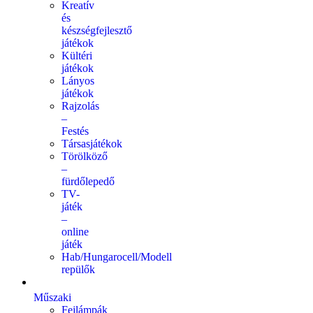
Kreatív
és
készségfejlesztő
játékok
Kültéri
játékok
Lányos
játékok
Rajzolás
–
Festés
Társasjátékok
Törölköző
–
fürdőlepedő
TV-
játék
–
online
játék
Hab/Hungarocell/Modell
repülők
Műszaki
Fejlámpák