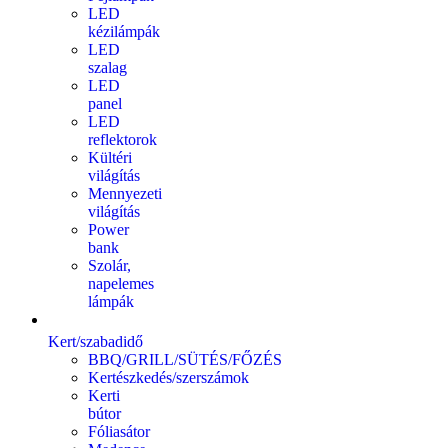
LED
kézilámpák
LED
szalag
LED
panel
LED
reflektorok
Kültéri
világítás
Mennyezeti
világítás
Power
bank
Szolár,
napelemes
lámpák
Kert/szabadidő
BBQ/GRILL/SÜTÉS/FŐZÉS
Kertészkedés/szerszámok
Kerti
bútor
Fóliasátor