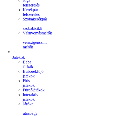
Jóga
felszerelés
Kerékpár
felszerelés
Szobakerékpár
–
szobabicikli
Vérnyomásmérők
–
véroxigénszint
mérők
Játékok
Baba
táskák
Buborékfújó
játékok
Fiús
játékok
Fürdőjátékok
Interaktív
játékok
Járóka
–
utazóágy