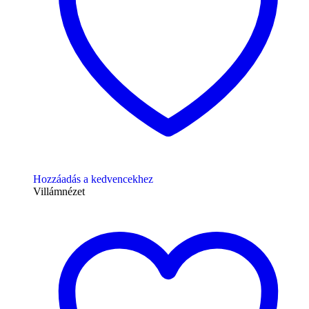
Hozzáadás a kedvencekhez
Villámnézet