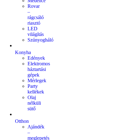
Medence
Rovar
–
rágcsáló
riasztó
LED
világítás
Szúnyogháló
Konyha
Edények
Elektromos
háztartási
gépek
Mérlegek
Party
kellékek
Olaj
nélküli
sütő
Otthon
Ajándék
–
meglepetés