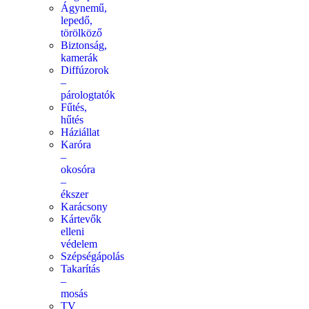
Ágynemű,
lepedő,
törölköző
Biztonság,
kamerák
Diffúzorok
–
párologtatók
Fűtés,
hűtés
Háziállat
Karóra
–
okosóra
–
ékszer
Karácsony
Kártevők
elleni
védelem
Szépségápolás
Takarítás
–
mosás
TV