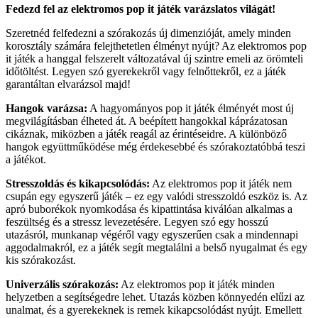
Fedezd fel az elektromos pop it játék varázslatos világát!
Szeretnéd felfedezni a szórakozás új dimenzióját, amely minden
korosztály számára felejthetetlen élményt nyújt? Az elektromos pop
it játék a hanggal felszerelt változatával új szintre emeli az örömteli
időtöltést. Legyen szó gyerekekről vagy felnőttekről, ez a játék
garantáltan elvarázsol majd!
Hangok varázsa:
A hagyományos pop it játék élményét most új
megvilágításban élheted át. A beépített hangokkal káprázatosan
cikáznak, miközben a játék reagál az érintéseidre. A különböző
hangok együttműködése még érdekesebbé és szórakoztatóbbá teszi
a játékot.
Stresszoldás és kikapcsolódás:
Az elektromos pop it játék nem
csupán egy egyszerű játék – ez egy valódi stresszoldó eszköz is. Az
apró buborékok nyomkodása és kipattintása kiválóan alkalmas a
feszültség és a stressz levezetésére. Legyen szó egy hosszú
utazásról, munkanap végéről vagy egyszerűen csak a mindennapi
aggodalmakról, ez a játék segít megtalálni a belső nyugalmat és egy
kis szórakozást.
Univerzális szórakozás:
Az elektromos pop it játék minden
helyzetben a segítségedre lehet. Utazás közben könnyedén elűzi az
unalmat, és a gyerekeknek is remek kikapcsolódást nyújt. Emellett