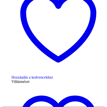
Hozzáadás a kedvencekhez
Villámnézet