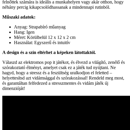
felnőttek számára is ideális a munkahelyen vagy akár otthon, hogy
néhány percig kikapcsolódhassanak a mindennapi rutinból.
Műszaki adatok:
Anyag: Strapabíró műanyag
Hang: Igen
Méret: Körülbelül 12 x 12 x 2 cm
Használat: Egyszerű és intuitív
A design és a szín eltérhet a képeken látottaktól.
Válaszd az elektromos pop it játékot, és élvezd a világító, zenélő és
szórakoztató élményt, amelyet csak ez a játék tud nyújtani. Ne
hagyd, hogy a stressz és a feszültség uralkodjon el feletted –
helyettesítsd azt vidámsággal és szórakozással! Rendeld meg most,
és garantáltan felfedezed a stresszmentes és vidám játék új
dimenzióját!