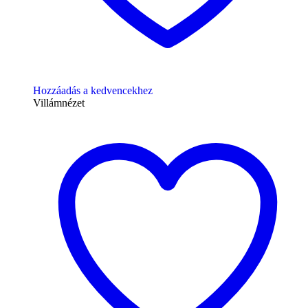
Hozzáadás a kedvencekhez
Villámnézet