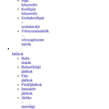
Jóga
felszerelés
Kerékpár
felszerelés
Szobakerékpár
–
szobabicikli
Vérnyomásmérők
–
véroxigénszint
mérők
Játékok
Baba
táskák
Buborékfújó
játékok
Fiús
játékok
Fürdőjátékok
Interaktív
játékok
Járóka
–
utazóágy