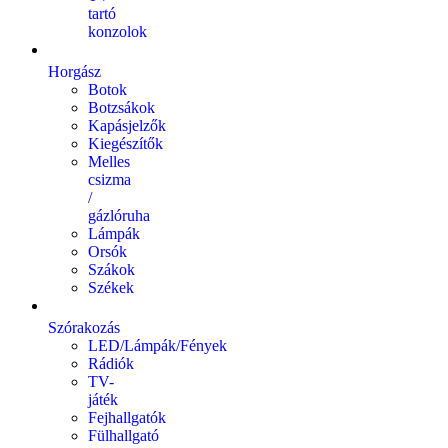
tartó
konzolok
Horgász
Botok
Botzsákok
Kapásjelzők
Kiegészítők
Melles
csizma
/
gázlóruha
Lámpák
Orsók
Szákok
Székek
Szórakozás
LED/Lámpák/Fények
Rádiók
TV-
játék
Fejhallgatók
Fülhallgató