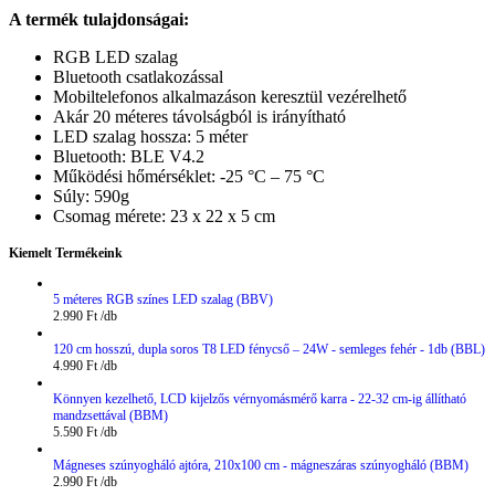
A termék tulajdonságai:
RGB LED szalag
Bluetooth csatlakozással
Mobiltelefonos alkalmazáson keresztül vezérelhető
Akár 20 méteres távolságból is irányítható
LED szalag hossza: 5 méter
Bluetooth: BLE V4.2
Működési hőmérséklet: -25 °C – 75 °C
Súly: 590g
Csomag mérete: 23 x 22 x 5 cm
Kiemelt Termékeink
5 méteres RGB színes LED szalag (BBV)
2.990
Ft
120 cm hosszú, dupla soros T8 LED fénycső – 24W - semleges fehér - 1db (BBL)
4.990
Ft
Könnyen kezelhető, LCD kijelzős vérnyomásmérő karra - 22-32 cm-ig állítható
mandzsettával (BBM)
5.590
Ft
Mágneses szúnyogháló ajtóra, 210x100 cm - mágneszáras szúnyogháló (BBM)
2.990
Ft