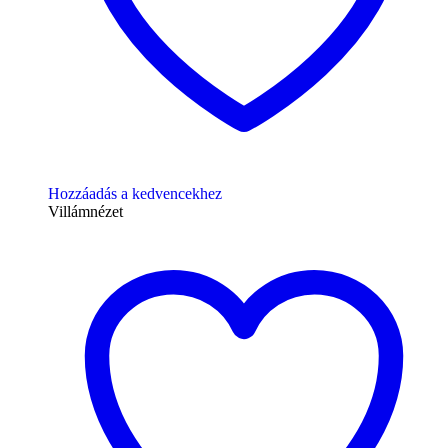
Hozzáadás a kedvencekhez
Villámnézet