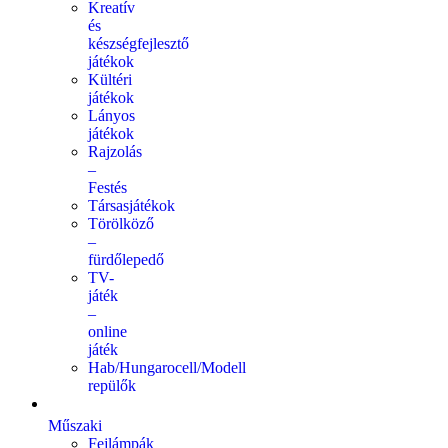
Kreatív
és
készségfejlesztő
játékok
Kültéri
játékok
Lányos
játékok
Rajzolás
–
Festés
Társasjátékok
Törölköző
–
fürdőlepedő
TV-
játék
–
online
játék
Hab/Hungarocell/Modell
repülők
Műszaki
Fejlámpák