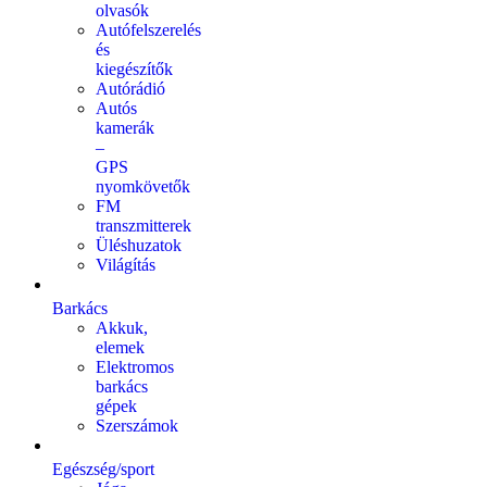
olvasók
Autófelszerelés
és
kiegészítők
Autórádió
Autós
kamerák
–
GPS
nyomkövetők
FM
transzmitterek
Üléshuzatok
Világítás
Barkács
Akkuk,
elemek
Elektromos
barkács
gépek
Szerszámok
Egészség/sport