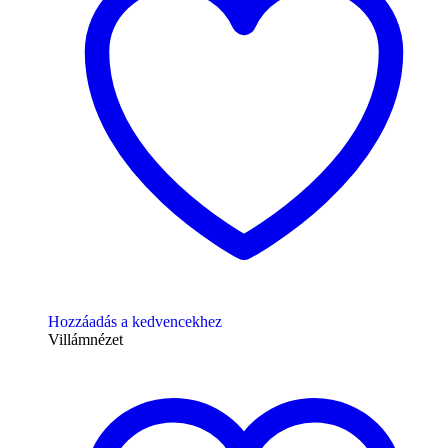
Hozzáadás a kedvencekhez
Villámnézet