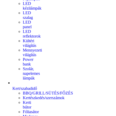
LED
kézilámpák
LED
szalag
LED
panel
LED
reflektorok
Kültéri
világítás
Mennyezeti
világítás
Power
bank
Szolár,
napelemes
lámpák
Kert/szabadidő
BBQ/GRILL/SÜTÉS/FŐZÉS
Kertészkedés/szerszámok
Kerti
bútor
Fóliasátor