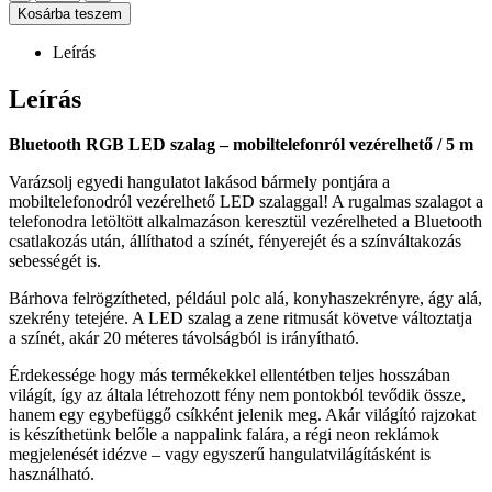
Kosárba teszem
Leírás
Leírás
Bluetooth RGB LED szalag – mobiltelefonról vezérelhető / 5 m
Varázsolj egyedi hangulatot lakásod bármely pontjára a
mobiltelefonodról vezérelhető LED szalaggal! A rugalmas szalagot a
telefonodra letöltött alkalmazáson keresztül vezérelheted a Bluetooth
csatlakozás után, állíthatod a színét, fényerejét és a színváltakozás
sebességét is.
Bárhova felrögzítheted, például polc alá, konyhaszekrényre, ágy alá,
szekrény tetejére. A LED szalag a zene ritmusát követve változtatja
a színét, akár 20 méteres távolságból is irányítható.
Érdekessége hogy más termékekkel ellentétben teljes hosszában
világít, így az általa létrehozott fény nem pontokból tevődik össze,
hanem egy egybefüggő csíkként jelenik meg. Akár világító rajzokat
is készíthetünk belőle a nappalink falára, a régi neon reklámok
megjelenését idézve – vagy egyszerű hangulatvilágításként is
használható.