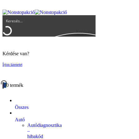
UGYFELSZOLGALAT@BIGBUY.HU
RÓLUNK
ÁSZF
Keresés
Kérdése van?
Írjon üzenetet
0
0 termék
Összes
Autó
Autódiagnosztika
–
hibakód