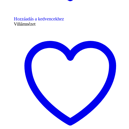
Hozzáadás a kedvencekhez
Villámnézet