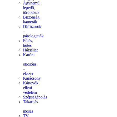
Ágynemű,
lepedő,
törölköző
Biztonság,
kamerák
Diffúzorok
–
párologtatók
Fűtés,
hűtés
Háziállat
Karóra
–
okosóra
–
ékszer
Karácsony
Kártevők
elleni
védelem
Szépségápolás
Takarítás
–
mosás
TV