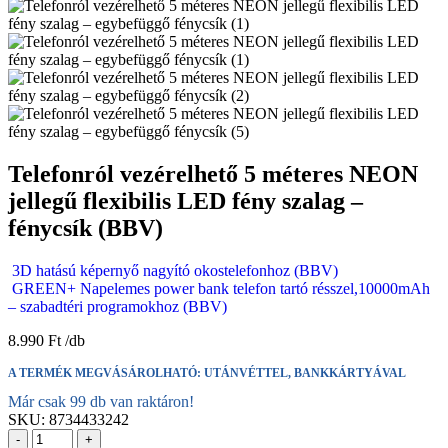
Telefonról vezérelhető 5 méteres NEON
jellegű flexibilis LED fény szalag –
fénycsík (BBV)
3D hatású képernyő nagyító okostelefonhoz (BBV)
GREEN+ Napelemes power bank telefon tartó résszel,10000mAh
– szabadtéri programokhoz (BBV)
8.990
Ft
A TERMÉK MEGVÁSÁROLHATÓ: UTÁNVÉTTEL, BANKKÁRTYÁVAL
Már csak 99 db van raktáron!
SKU:
8734433242
-
+