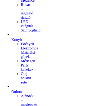
Medence
Rovar
–
rágcsáló
riasztó
LED
világítás
Szúnyogháló
Konyha
Edények
Elektromos
háztartási
gépek
Mérlegek
Party
kellékek
Olaj
nélküli
sütő
Otthon
Ajándék
–
meglepetés