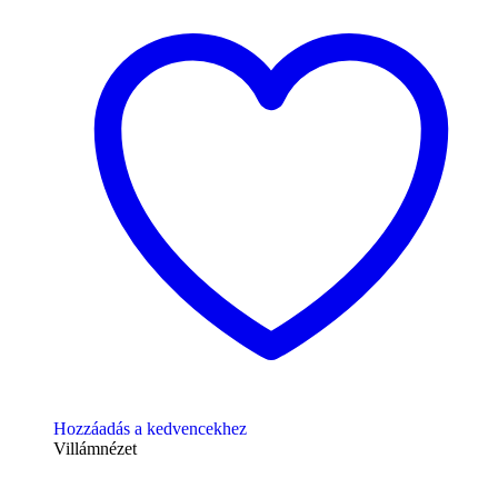
Hozzáadás a kedvencekhez
Villámnézet