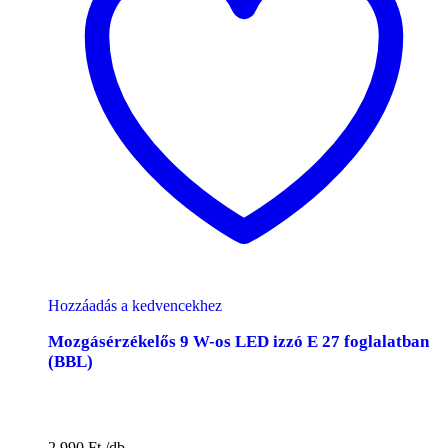
Hozzáadás a kedvencekhez
Mozgásérzékelős 9 W-os LED izzó E 27 foglalatban
(BBL)
2.990
Ft