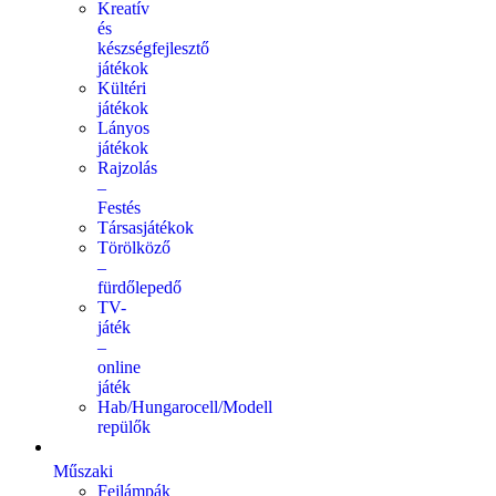
Kreatív
és
készségfejlesztő
játékok
Kültéri
játékok
Lányos
játékok
Rajzolás
–
Festés
Társasjátékok
Törölköző
–
fürdőlepedő
TV-
játék
–
online
játék
Hab/Hungarocell/Modell
repülők
Műszaki
Fejlámpák