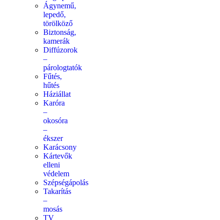
Ágynemű,
lepedő,
törölköző
Biztonság,
kamerák
Diffúzorok
–
párologtatók
Fűtés,
hűtés
Háziállat
Karóra
–
okosóra
–
ékszer
Karácsony
Kártevők
elleni
védelem
Szépségápolás
Takarítás
–
mosás
TV