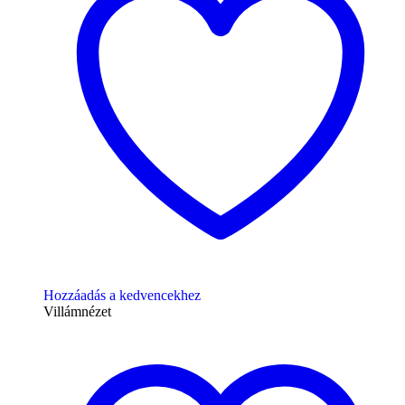
Hozzáadás a kedvencekhez
Villámnézet