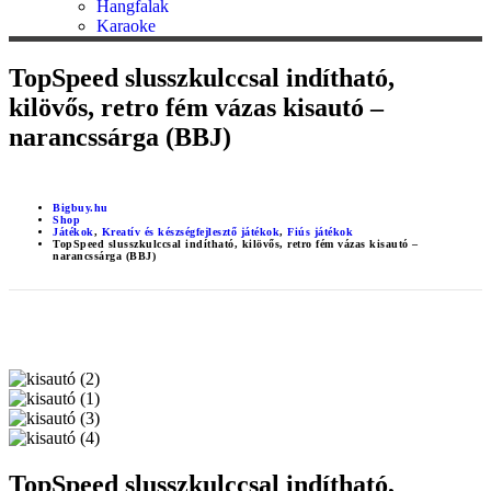
Hangfalak
Karaoke
TopSpeed slusszkulccsal indítható,
kilövős, retro fém vázas kisautó –
narancssárga (BBJ)
Bigbuy.hu
Shop
Játékok
,
Kreatív és készségfejlesztő játékok
,
Fiús játékok
TopSpeed slusszkulccsal indítható, kilövős, retro fém vázas kisautó –
narancssárga (BBJ)
TopSpeed slusszkulccsal indítható,