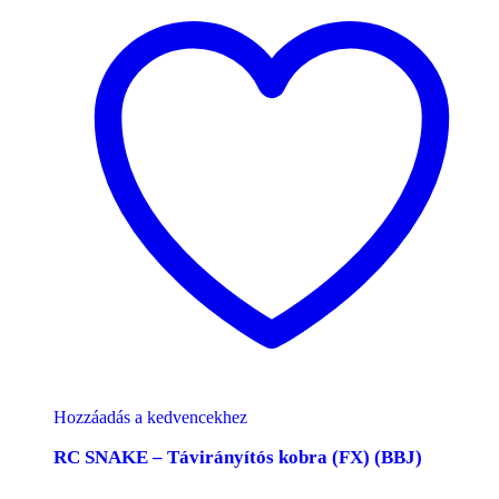
Hozzáadás a kedvencekhez
RC SNAKE – Távirányítós kobra (FX) (BBJ)