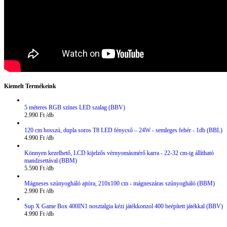
Kiemelt Termékeink
5 méteres RGB színes LED szalag (BBV)
2.990
Ft
120 cm hosszú, dupla soros T8 LED fénycső – 24W - semleges fehér - 1db (BBL)
4.990
Ft
Könnyen kezelhető, LCD kijelzős vérnyomásmérő karra - 22-32 cm-ig állítható
mandzsettával (BBM)
5.590
Ft
Mágneses szúnyogháló ajtóra, 210x100 cm - mágneszáras szúnyogháló (BBM)
2.990
Ft
Sup X Game Box 400IN1 nosztalgia kézi játékkonzol 400 beépített játékkal (BBV)
4.990
Ft