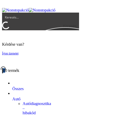
UGYFELSZOLGALAT@BIGBUY.HU
RÓLUNK
ÁSZF
Keresés
Kérdése van?
Írjon üzenetet
0
0 termék
Összes
Autó
Autódiagnosztika
–
hibakód