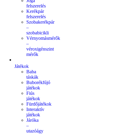
Jóga
felszerelés
Kerékpár
felszerelés
Szobakerékpár
–
szobabicikli
Vérnyomásmérők
–
véroxigénszint
mérők
Játékok
Baba
táskák
Buborékfújó
játékok
Fiús
játékok
Fürdőjátékok
Interaktív
játékok
Járóka
–
utazóágy