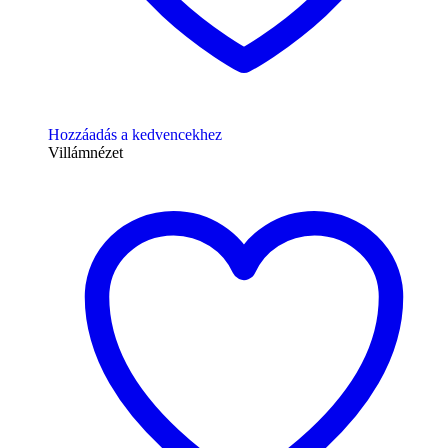
Hozzáadás a kedvencekhez
Villámnézet