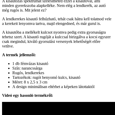
A kisautózás spektrumát szélesítheted ezzel a kisautóval, ami
minden gyerekszoba alapkelléke. Nem elég a lendkerék, az autó
még rugós is. Mit jelent ez?
A lendkerekes kisautó felhúzható, tehát csak hátra kell tolatnod vele
a kerekeit lenyomva tartva, majd elengedned, és már gurul is.
A kisautóba a mellékelt kulcsot nyomva pedig extra gyorsaságra
tehetsz szert. A kisautó rugóját a kulccsal birizgálva a kocsi egyszer
csak megindul, kiváló gyorsulási versenyek lehetőségét előre
vetítve.
A termék jellemzői:
1 db fémvázas kisautó
Szín: narancssárga
Rugós, lendkerekes
Tartozékok: rugót benyomó kulcs, kisautó
Méret: 8 x 2,5 x 3 cm
A design minimálisan eltérhet a képeken látottaktól
Videó egy hasonló termékről: