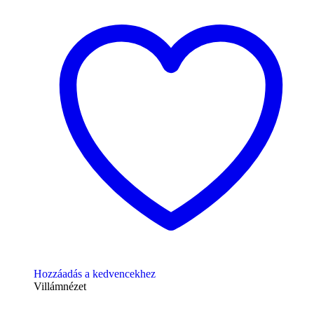
Hozzáadás a kedvencekhez
Villámnézet