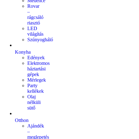
Medence
Rovar
–
rágcsáló
riasztó
LED
világítás
Szúnyogháló
Konyha
Edények
Elektromos
háztartási
gépek
Mérlegek
Party
kellékek
Olaj
nélküli
sütő
Otthon
Ajándék
–
meglepetés