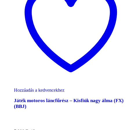
Hozzáadás a kedvencekhez
Játék motoros láncfűrész – Kisfiúk nagy álma (FX)
(BBJ)