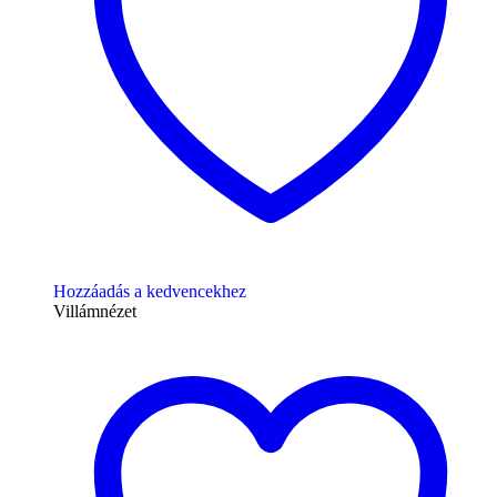
Hozzáadás a kedvencekhez
Villámnézet