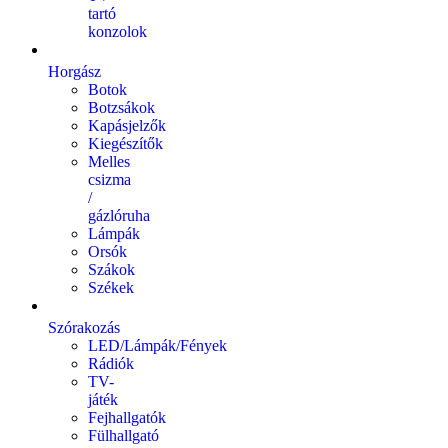
tartó
konzolok
Horgász
Botok
Botzsákok
Kapásjelzők
Kiegészítők
Melles
csizma
/
gázlóruha
Lámpák
Orsók
Szákok
Székek
Szórakozás
LED/Lámpák/Fények
Rádiók
TV-
játék
Fejhallgatók
Fülhallgató