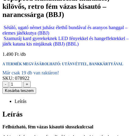
kilövős, retro fém vázas kisautó –
narancssárga (BBJ)
Sétáló, ugató német juhász élethű bundával és aranyos hanggal –
elemes játékkutya (BBJ)
Szamuráj kard gyerekeknek LED fényekkel és hangeffektekkel –
játék katana kis ninjáknak (BBJ) (BBL)
1.490
Ft
A TERMÉK MEGVÁSÁROLHATÓ: UTÁNVÉTTEL, BANKKÁRTYÁVAL
Már csak 19 db van raktáron!
SKU:
078922
-
+
Kosárba teszem
Leírás
Leírás
Felhúzható, fém vázas kisautó slusszkulccsal