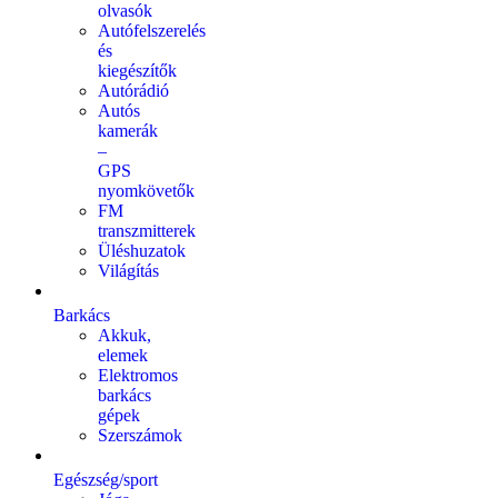
olvasók
Autófelszerelés
és
kiegészítők
Autórádió
Autós
kamerák
–
GPS
nyomkövetők
FM
transzmitterek
Üléshuzatok
Világítás
Barkács
Akkuk,
elemek
Elektromos
barkács
gépek
Szerszámok
Egészség/sport