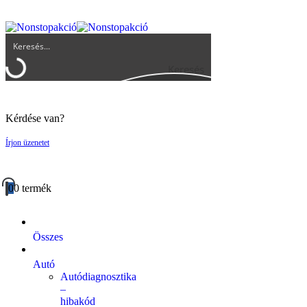
UGYFELSZOLGALAT@BIGBUY.HU
RÓLUNK
ÁSZF
Keresés
Kérdése van?
Írjon üzenetet
0
0 termék
Összes
Autó
Autódiagnosztika
–
hibakód