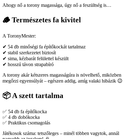
Ahogy nő a torony magassága, úgy nő a feszültség is…
🪵 Természetes fa kivitel
A ToronyMester:
✔ 54 db minőségi fa építőkockát tartalmaz
✔ stabil szerkezetet biztosít
✔ sima, kézbarát felülettel készült
✔ hosszú távon strapabíró
A torony akár kétszeres magasságúra is növelhető, miközben
megőrzi egyensúlyát – egészen addig, amíg valaki hibázik 😉
📦 A szett tartalma
✅ 54 db fa építőkocka
✅ 4 db dobókocka
✅ Praktikus csomagolás
Játékosok száma: tetszőleges – minél többen vagytok, annál
nagyobb az izgalom! 🎉