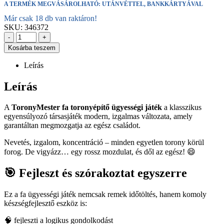
A TERMÉK MEGVÁSÁROLHATÓ: UTÁNVÉTTEL, BANKKÁRTYÁVAL
Már csak 18 db van raktáron!
SKU:
346372
-
+
Kosárba teszem
Leírás
Leírás
A
ToronyMester fa toronyépítő ügyességi játék
a klasszikus
egyensúlyozó társasjáték modern, izgalmas változata, amely
garantáltan megmozgatja az egész családot.
Nevetés, izgalom, koncentráció – minden egyetlen torony körül
forog. De vigyázz… egy rossz mozdulat, és dől az egész! 😄
🎯 Fejleszt és szórakoztat egyszerre
Ez a fa ügyességi játék nemcsak remek időtöltés, hanem komoly
készségfejlesztő eszköz is:
🧠 fejleszti a logikus gondolkodást