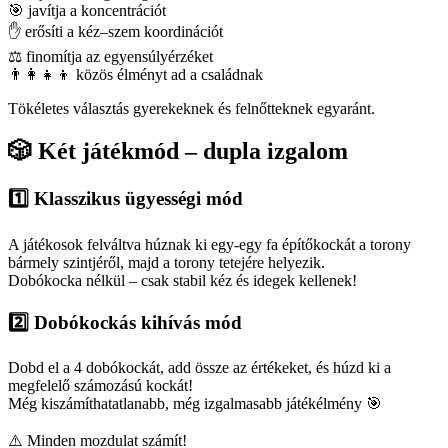
🎯 javítja a koncentrációt
✋ erősíti a kéz–szem koordinációt
⚖️ finomítja az egyensúlyérzéket
👨‍👩‍👧‍👦 közös élményt ad a családnak
Tökéletes választás gyerekeknek és felnőtteknek egyaránt.
🎲 Két játékmód – dupla izgalom
1️⃣ Klasszikus ügyességi mód
A játékosok felváltva húznak ki egy-egy fa építőkockát a torony
bármely szintjéről, majd a torony tetejére helyezik.
Dobókocka nélkül – csak stabil kéz és idegek kellenek!
2️⃣ Dobókockás kihívás mód
Dobd el a 4 dobókockát, add össze az értékeket, és húzd ki a
megfelelő számozású kockát!
Még kiszámíthatatlanabb, még izgalmasabb játékélmény 🎯
⚠️ Minden mozdulat számít!