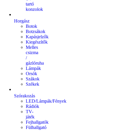
tartó
konzolok
Horgász
Botok
Botzsákok
Kapásjelzők
Kiegészítők
Melles
csizma
/
gázlóruha
Lámpák
Orsók
Szákok
Székek
Szórakozás
LED/Lámpák/Fények
Rádiók
TV-
játék
Fejhallgatók
Fülhallgató