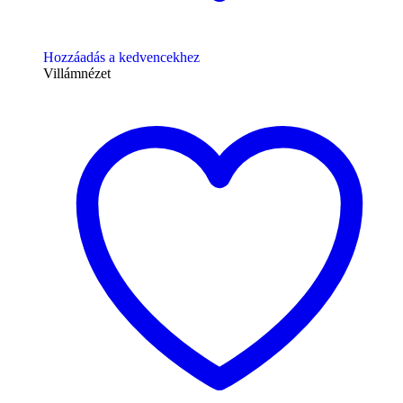
Hozzáadás a kedvencekhez
Villámnézet