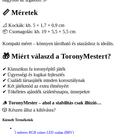
📏 Méretek
📐 Kockák: kb. 5 × 1,7 × 0,9 cm
📦 Csomagolás: kb. 19 × 5,5 × 5,5 cm
Kompakt méret – könnyen tárolható és utazáshoz is ideális.
🎁 Miért válaszd a ToronyMestert?
✔ Klasszikus fa toronyépítő játék
✔ Ügyességi és logikai fejlesztés
✔ Családi társasjáték minden korosztálynak
✔ Két játékmód az extra élményért
✔ Tökéletes ajándék születésnapra, ünnepekre
🪵
ToronyMester – ahol a stabilitás csak illúzió…
🎲 Készen állsz a kihívásra?
Kiemelt Termékeink
5 méteres RGB színes LED szalag (BBV)