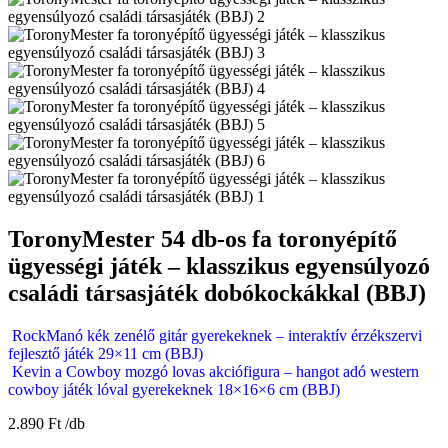
ToronyMester 54 db-os fa toronyépítő
ügyességi játék – klasszikus egyensúlyozó
családi társasjáték dobókockákkal (BBJ)
RockManó kék zenélő gitár gyerekeknek – interaktív érzékszervi
fejlesztő játék 29×11 cm (BBJ)
Kevin a Cowboy mozgó lovas akciófigura – hangot adó western
cowboy játék lóval gyerekeknek 18×16×6 cm (BBJ)
2.890
Ft