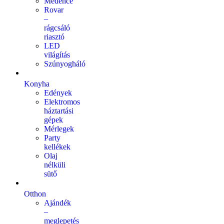
Medence
Rovar
–
rágcsáló
riasztó
LED
világítás
Szúnyogháló
Konyha
Edények
Elektromos
háztartási
gépek
Mérlegek
Party
kellékek
Olaj
nélküli
sütő
Otthon
Ajándék
–
meglepetés