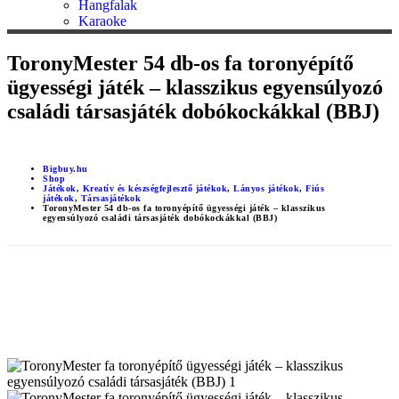
Hangfalak
Karaoke
ToronyMester 54 db-os fa toronyépítő
ügyességi játék – klasszikus egyensúlyozó
családi társasjáték dobókockákkal (BBJ)
Bigbuy.hu
Shop
Játékok
,
Kreatív és készségfejlesztő játékok
,
Lányos játékok
,
Fiús
játékok
,
Társasjátékok
ToronyMester 54 db-os fa toronyépítő ügyességi játék – klasszikus
egyensúlyozó családi társasjáték dobókockákkal (BBJ)