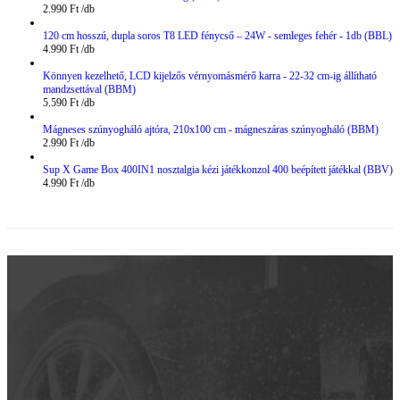
2.990
Ft
120 cm hosszú, dupla soros T8 LED fénycső – 24W - semleges fehér - 1db (BBL)
4.990
Ft
Könnyen kezelhető, LCD kijelzős vérnyomásmérő karra - 22-32 cm-ig állítható
mandzsettával (BBM)
5.590
Ft
Mágneses szúnyogháló ajtóra, 210x100 cm - mágneszáras szúnyogháló (BBM)
2.990
Ft
Sup X Game Box 400IN1 nosztalgia kézi játékkonzol 400 beépített játékkal (BBV)
4.990
Ft