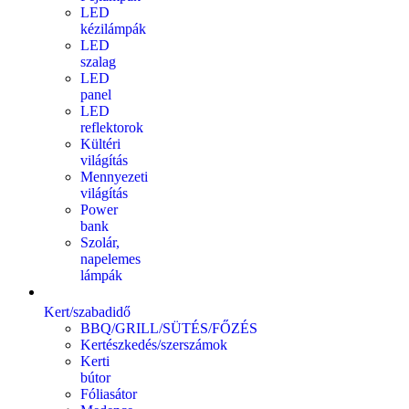
LED
kézilámpák
LED
szalag
LED
panel
LED
reflektorok
Kültéri
világítás
Mennyezeti
világítás
Power
bank
Szolár,
napelemes
lámpák
Kert/szabadidő
BBQ/GRILL/SÜTÉS/FŐZÉS
Kertészkedés/szerszámok
Kerti
bútor
Fóliasátor