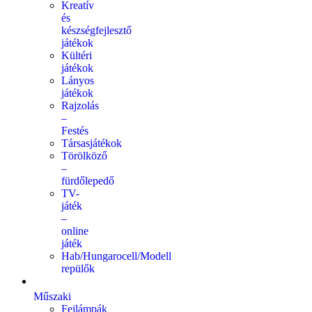
Kreatív
és
készségfejlesztő
játékok
Kültéri
játékok
Lányos
játékok
Rajzolás
–
Festés
Társasjátékok
Törölköző
–
fürdőlepedő
TV-
játék
–
online
játék
Hab/Hungarocell/Modell
repülők
Műszaki
Fejlámpák