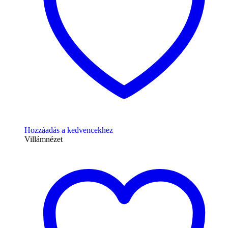
Hozzáadás a kedvencekhez
Villámnézet