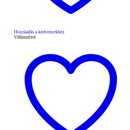
Hozzáadás a kedvencekhez
Villámnézet