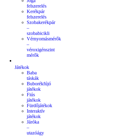
Jóga
felszerelés
Kerékpár
felszerelés
Szobakerékpár
–
szobabicikli
Vérnyomásmérők
–
véroxigénszint
mérők
Játékok
Baba
táskák
Buborékfújó
játékok
Fiús
játékok
Fürdőjátékok
Interaktív
játékok
Járóka
–
utazóágy