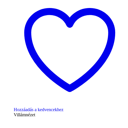
Hozzáadás a kedvencekhez
Villámnézet