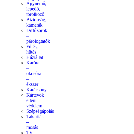
Ágynemű,
lepedő,
törölköző
Biztonság,
kamerák
Diffúzorok
–
párologtatók
Fűtés,
hűtés
Háziállat
Karóra
–
okosóra
–
ékszer
Karácsony
Kártevők
elleni
védelem
Szépségápolás
Takarítás
–
mosás
TV