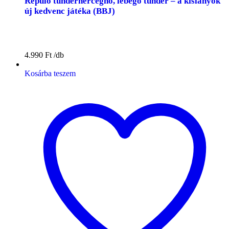
Repülő tündérhercegnő, lebegő tündér – a kislányok
új kedvenc játéka (BBJ)
4.990
Ft
Kosárba teszem