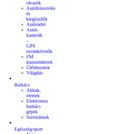
olvasók
Autófelszerelés
és
kiegészítők
Autórádió
Autós
kamerák
–
GPS
nyomkövetők
FM
transzmitterek
Üléshuzatok
Világítás
Barkács
Akkuk,
elemek
Elektromos
barkács
gépek
Szerszámok
Egészség/sport