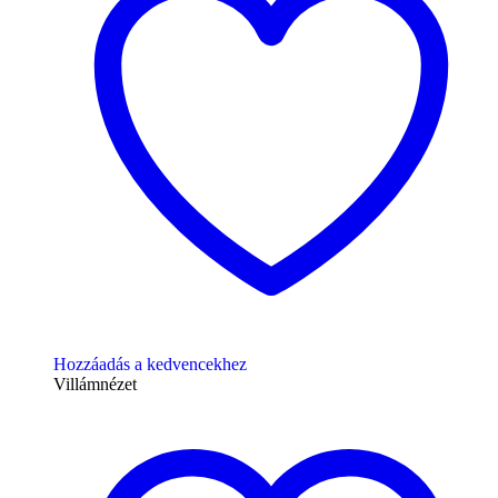
Hozzáadás a kedvencekhez
Villámnézet