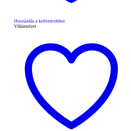
Hozzáadás a kedvencekhez
Villámnézet