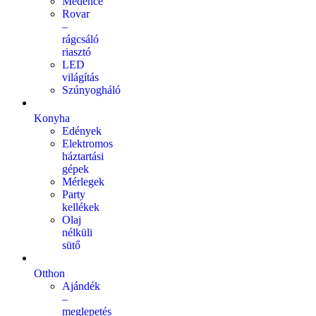
Medence
Rovar
–
rágcsáló
riasztó
LED
világítás
Szúnyogháló
Konyha
Edények
Elektromos
háztartási
gépek
Mérlegek
Party
kellékek
Olaj
nélküli
sütő
Otthon
Ajándék
–
meglepetés