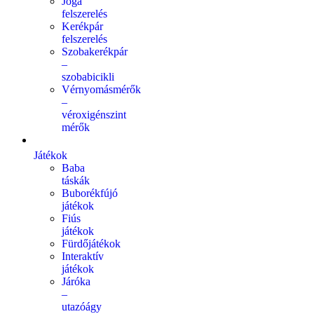
Jóga
felszerelés
Kerékpár
felszerelés
Szobakerékpár
–
szobabicikli
Vérnyomásmérők
–
véroxigénszint
mérők
Játékok
Baba
táskák
Buborékfújó
játékok
Fiús
játékok
Fürdőjátékok
Interaktív
játékok
Járóka
–
utazóágy