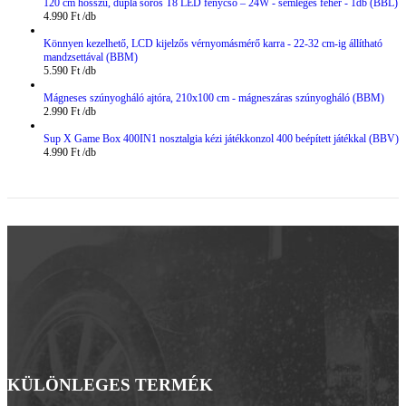
120 cm hosszú, dupla soros T8 LED fénycső – 24W - semleges fehér - 1db (BBL)
4.990
Ft
Könnyen kezelhető, LCD kijelzős vérnyomásmérő karra - 22-32 cm-ig állítható
mandzsettával (BBM)
5.590
Ft
Mágneses szúnyogháló ajtóra, 210x100 cm - mágneszáras szúnyogháló (BBM)
2.990
Ft
Sup X Game Box 400IN1 nosztalgia kézi játékkonzol 400 beépített játékkal (BBV)
4.990
Ft
KÜLÖNLEGES TERMÉK