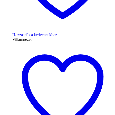
Hozzáadás a kedvencekhez
Villámnézet