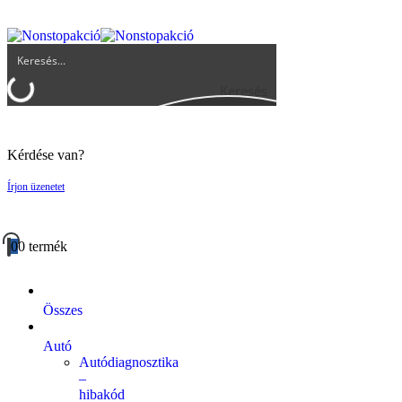
UGYFELSZOLGALAT@BIGBUY.HU
RÓLUNK
ÁSZF
Keresés
Kérdése van?
Írjon üzenetet
0
0 termék
Összes
Autó
Autódiagnosztika
–
hibakód