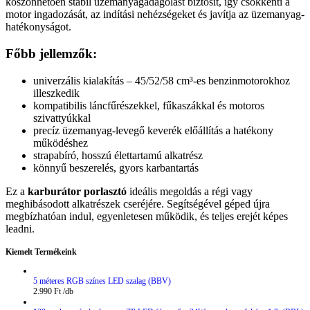
köszönhetően stabil üzemanyagadagolást biztosít, így csökkenti a
motor ingadozását, az indítási nehézségeket és javítja az üzemanyag-
hatékonyságot.
Főbb jellemzők:
univerzális kialakítás – 45/52/58 cm³-es benzinmotorokhoz
illeszkedik
kompatibilis láncfűrészekkel, fűkaszákkal és motoros
szivattyúkkal
precíz üzemanyag-levegő keverék előállítás a hatékony
működéshez
strapabíró, hosszú élettartamú alkatrész
könnyű beszerelés, gyors karbantartás
Ez a
karburátor porlasztó
ideális megoldás a régi vagy
meghibásodott alkatrészek cseréjére. Segítségével géped újra
megbízhatóan indul, egyenletesen működik, és teljes erejét képes
leadni.
Kiemelt Termékeink
5 méteres RGB színes LED szalag (BBV)
2.990
Ft