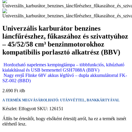
Univerzális karburátor benzines
láncfűrészhez, fűkaszához és szivattyúhoz
– 45/52/58 cm³ benzinmotorokhoz
kompatibilis porlasztó alkatrész (BBV)
Hordozható napelemes kempinglámpa – többfunkciós, kihúzható
kialakítással és USB bemenettel GSH7088A (BBV)
Nagy erejű Flinke 68V akkus légfúvó – dupla akkumulátorral FK-
SZ-002 (BBD)
2.690
Ft
A TERMÉK MEGVÁSÁROLHATÓ: UTÁNVÉTTEL, BANKKÁRTYÁVAL
Készlet:
Elfogyott
SKU:
126151
Állíts be értesítőt, hogy elsőként értesülj arról, ha ez a termék ismét
elérhető lesz.