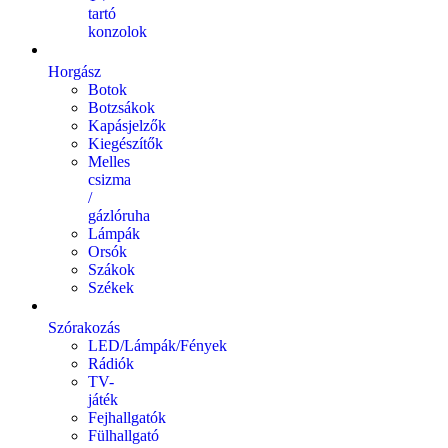
tartó
konzolok
Horgász
Botok
Botzsákok
Kapásjelzők
Kiegészítők
Melles
csizma
/
gázlóruha
Lámpák
Orsók
Szákok
Székek
Szórakozás
LED/Lámpák/Fények
Rádiók
TV-
játék
Fejhallgatók
Fülhallgató