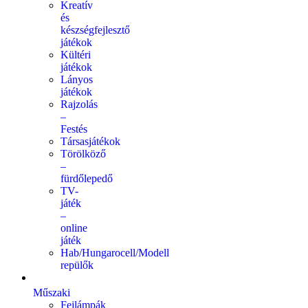
Kreatív
és
készségfejlesztő
játékok
Kültéri
játékok
Lányos
játékok
Rajzolás
–
Festés
Társasjátékok
Törölköző
–
fürdőlepedő
TV-
játék
–
online
játék
Hab/Hungarocell/Modell
repülők
Műszaki
Fejlámpák