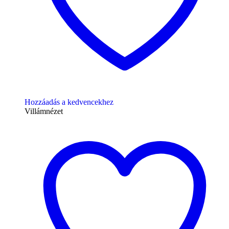
Hozzáadás a kedvencekhez
Villámnézet