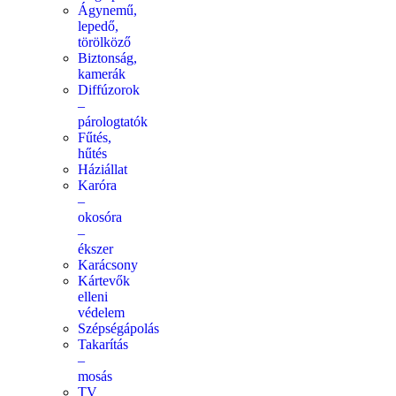
Ágynemű,
lepedő,
törölköző
Biztonság,
kamerák
Diffúzorok
–
párologtatók
Fűtés,
hűtés
Háziállat
Karóra
–
okosóra
–
ékszer
Karácsony
Kártevők
elleni
védelem
Szépségápolás
Takarítás
–
mosás
TV