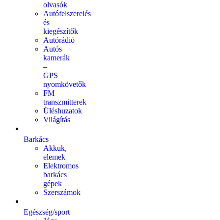
olvasók
Autófelszerelés
és
kiegészítők
Autórádió
Autós
kamerák
–
GPS
nyomkövetők
FM
transzmitterek
Üléshuzatok
Világítás
Barkács
Akkuk,
elemek
Elektromos
barkács
gépek
Szerszámok
Egészség/sport