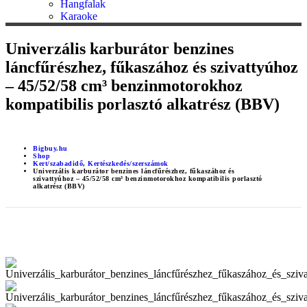
Hangfalak
Karaoke
Univerzális karburátor benzines
láncfűrészhez, fűkaszához és szivattyúhoz
– 45/52/58 cm³ benzinmotorokhoz
kompatibilis porlasztó alkatrész (BBV)
Bigbuy.hu
Shop
Kert/szabadidő
,
Kertészkedés/szerszámok
Univerzális karburátor benzines láncfűrészhez, fűkaszához és
szivattyúhoz – 45/52/58 cm³ benzinmotorokhoz kompatibilis porlasztó
alkatrész (BBV)