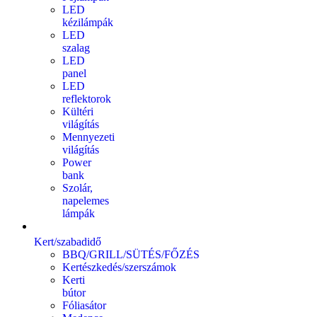
LED
kézilámpák
LED
szalag
LED
panel
LED
reflektorok
Kültéri
világítás
Mennyezeti
világítás
Power
bank
Szolár,
napelemes
lámpák
Kert/szabadidő
BBQ/GRILL/SÜTÉS/FŐZÉS
Kertészkedés/szerszámok
Kerti
bútor
Fóliasátor