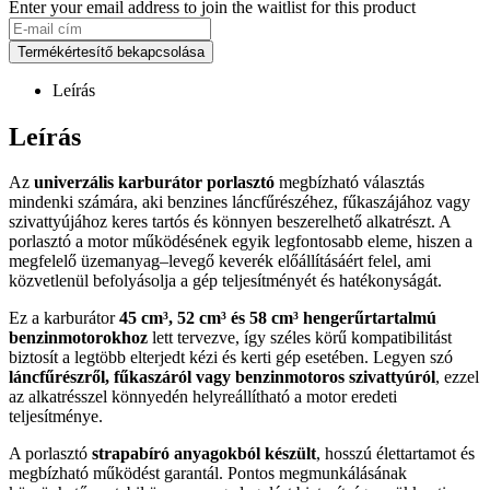
Enter your email address to join the waitlist for this product
Termékértesítő bekapcsolása
Leírás
Leírás
Az
univerzális karburátor porlasztó
megbízható választás
mindenki számára, aki benzines láncfűrészéhez, fűkaszájához vagy
szivattyújához keres tartós és könnyen beszerelhető alkatrészt. A
porlasztó a motor működésének egyik legfontosabb eleme, hiszen a
megfelelő üzemanyag–levegő keverék előállításáért felel, ami
közvetlenül befolyásolja a gép teljesítményét és hatékonyságát.
Ez a karburátor
45 cm³, 52 cm³ és 58 cm³ hengerűrtartalmú
benzinmotorokhoz
lett tervezve, így széles körű kompatibilitást
biztosít a legtöbb elterjedt kézi és kerti gép esetében. Legyen szó
láncfűrészről, fűkaszáról vagy benzinmotoros szivattyúról
, ezzel
az alkatrésszel könnyedén helyreállítható a motor eredeti
teljesítménye.
A porlasztó
strapabíró anyagokból készült
, hosszú élettartamot és
megbízható működést garantál. Pontos megmunkálásának