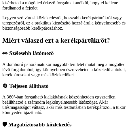
kísérheted a mögötted érkező forgalmat anélkül, hogy el kellene
fordítanod a fejedet.
Legyen szó városi közlekedésről, hosszabb kerékpártúrákról vagy
terepezésről, ez a praktikus kiegészítő hozzájárul a kényelmesebb és
biztonságosabb kerékpározáshoz.
Miért válaszd ezt a kerékpártükröt?
👀 Szélesebb látómező
A domború panorámatükör nagyobb területet mutat meg a mögötted
lévő forgalomból, így könnyebben észreveheted a közeledő autókat,
kerékpárosokat vagy más közlekedőket.
🔄 Teljesen állítható
A 360°-ban forgatható kialakításnak köszönhetően egyszerűen
beállíthatod a számodra legkényelmesebb látószöget. Akár
ülésmagasságot váltasz, akár más testtartásban kerékpározol, a tükör
könnyedén igazítható.
🛡️ Magabiztosabb közlekedés