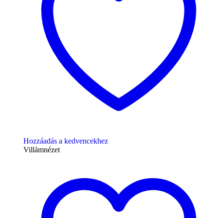
Hozzáadás a kedvencekhez
Villámnézet