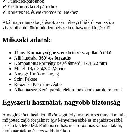
✔ Túrakerékpárokhoz
✔ Elektromos kerékpárokhoz
✔ Rollerekhez és elektromos rollerekhez
Akár napi munkába járásról, akár hétvégi túrákról van szó, a
visszapillantó tükör minden helyzetben hasznos kiegészítő.
Műszaki adatok
Típus: Kormányvégbe szerelhető visszapillantó tükör
Állíthatóság:
360°-os forgatás
Kompatibilis kormány belső átmérő:
17,4–22 mm
Méret:
13,7 × 4,3 × 2,5 cm
Anyag: Tartós műanyag
Szín: Fekete
Rögzítés: Kormányvégbe
Alkalmazás: Kerékpárok, elektromos kerékpárok, rollerek
Egyszerű használat, nagyobb biztonság
A megfelelően beállított tükör segít folyamatosan szemmel tartani a
mögötted zajló forgalmat, így kényelmesebbé és magabiztosabbá
teszi a közlekedést. Különösen hasznos forgalmas városi utakon,
kerékpárutakon és hosszabb túrákon.