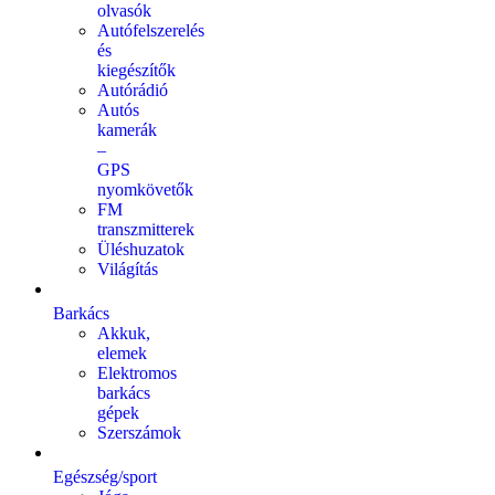
olvasók
Autófelszerelés
és
kiegészítők
Autórádió
Autós
kamerák
–
GPS
nyomkövetők
FM
transzmitterek
Üléshuzatok
Világítás
Barkács
Akkuk,
elemek
Elektromos
barkács
gépek
Szerszámok
Egészség/sport