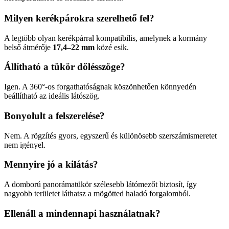
Milyen kerékpárokra szerelhető fel?
A legtöbb olyan kerékpárral kompatibilis, amelynek a kormány
belső átmérője
17,4–22 mm
közé esik.
Állítható a tükör dőlésszöge?
Igen. A 360°-os forgathatóságnak köszönhetően könnyedén
beállítható az ideális látószög.
Bonyolult a felszerelése?
Nem. A rögzítés gyors, egyszerű és különösebb szerszámismeretet
nem igényel.
Mennyire jó a kilátás?
A domború panorámatükör szélesebb látómezőt biztosít, így
nagyobb területet láthatsz a mögötted haladó forgalomból.
Ellenáll a mindennapi használatnak?