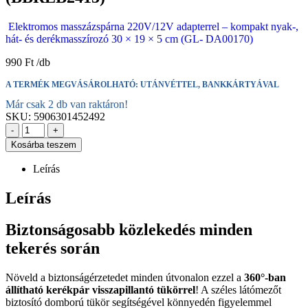
Elektromos masszázspárna 220V/12V adapterrel – kompakt nyak-,
hát- és derékmasszírozó 30 × 19 × 5 cm (GL- DA00170)
990
Ft
A TERMÉK MEGVÁSÁROLHATÓ: UTÁNVÉTTEL, BANKKÁRTYÁVAL
Már csak 2 db van raktáron!
SKU:
5906301452492
-
+
Kosárba teszem
Leírás
Leírás
Biztonságosabb közlekedés minden
tekerés során
Növeld a biztonságérzetedet minden útvonalon ezzel a
360°-ban
állítható kerékpár visszapillantó tükörrel
! A széles látómezőt
biztosító domború tükör segítségével könnyedén figyelemmel