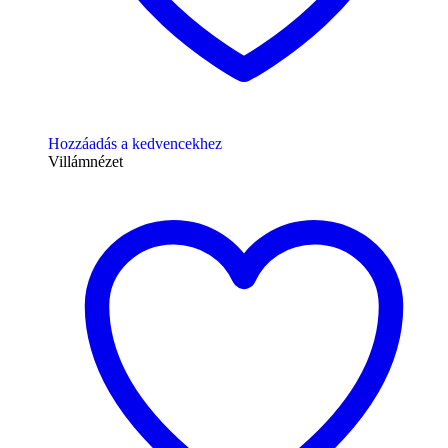
Hozzáadás a kedvencekhez
Villámnézet