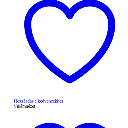
Hozzáadás a kedvencekhez
Villámnézet