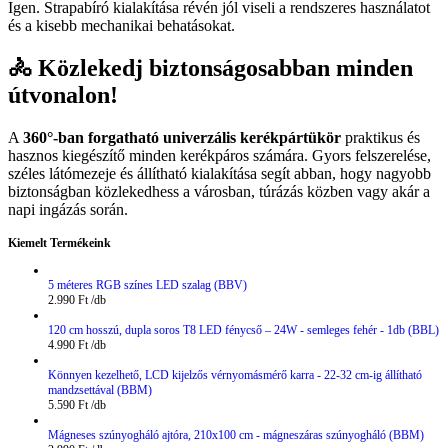
Igen. Strapabíró kialakítása révén jól viseli a rendszeres használatot
és a kisebb mechanikai behatásokat.
🚴 Közlekedj biztonságosabban minden
útvonalon!
A
360°-ban forgatható univerzális kerékpártükör
praktikus és
hasznos kiegészítő minden kerékpáros számára. Gyors felszerelése,
széles látómezeje és állítható kialakítása segít abban, hogy nagyobb
biztonságban közlekedhess a városban, túrázás közben vagy akár a
napi ingázás során.
Kiemelt Termékeink
5 méteres RGB színes LED szalag (BBV)
2.990
Ft
120 cm hosszú, dupla soros T8 LED fénycső – 24W - semleges fehér - 1db (BBL)
4.990
Ft
Könnyen kezelhető, LCD kijelzős vérnyomásmérő karra - 22-32 cm-ig állítható
mandzsettával (BBM)
5.590
Ft
Mágneses szúnyogháló ajtóra, 210x100 cm - mágneszáras szúnyogháló (BBM)