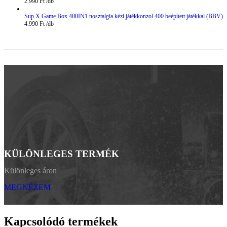
2.990
Ft
Sup X Game Box 400IN1 nosztalgia kézi játékkonzol 400 beépített játékkal (BBV)
4.990
Ft
KÜLÖNLEGES TERMÉK
Különleges áron
MEGNÉZEM
Kapcsolódó termékek