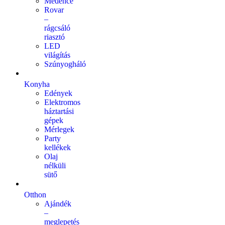
Medence
Rovar
–
rágcsáló
riasztó
LED
világítás
Szúnyogháló
Konyha
Edények
Elektromos
háztartási
gépek
Mérlegek
Party
kellékek
Olaj
nélküli
sütő
Otthon
Ajándék
–
meglepetés