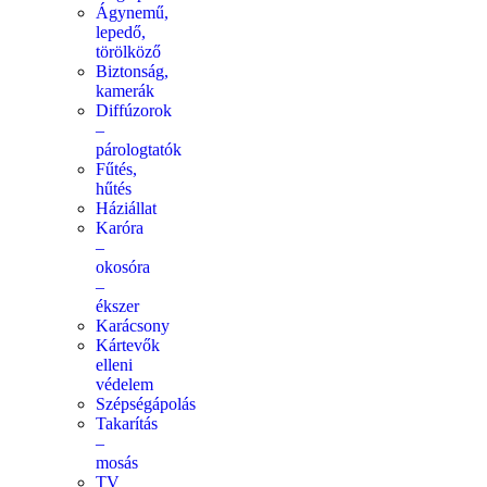
Ágynemű,
lepedő,
törölköző
Biztonság,
kamerák
Diffúzorok
–
párologtatók
Fűtés,
hűtés
Háziállat
Karóra
–
okosóra
–
ékszer
Karácsony
Kártevők
elleni
védelem
Szépségápolás
Takarítás
–
mosás
TV