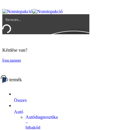
UGYFELSZOLGALAT@BIGBUY.HU
RÓLUNK
ÁSZF
Keresés
Kérdése van?
Írjon üzenetet
0
0 termék
Összes
Autó
Autódiagnosztika
–
hibakód