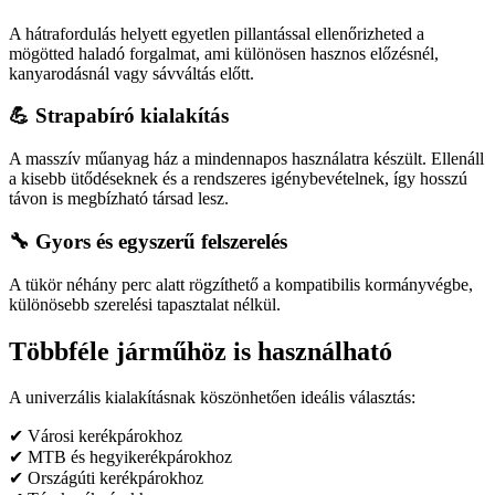
A hátrafordulás helyett egyetlen pillantással ellenőrizheted a
mögötted haladó forgalmat, ami különösen hasznos előzésnél,
kanyarodásnál vagy sávváltás előtt.
💪 Strapabíró kialakítás
A masszív műanyag ház a mindennapos használatra készült. Ellenáll
a kisebb ütődéseknek és a rendszeres igénybevételnek, így hosszú
távon is megbízható társad lesz.
🔧 Gyors és egyszerű felszerelés
A tükör néhány perc alatt rögzíthető a kompatibilis kormányvégbe,
különösebb szerelési tapasztalat nélkül.
Többféle járműhöz is használható
A univerzális kialakításnak köszönhetően ideális választás:
✔ Városi kerékpárokhoz
✔ MTB és hegyikerékpárokhoz
✔ Országúti kerékpárokhoz