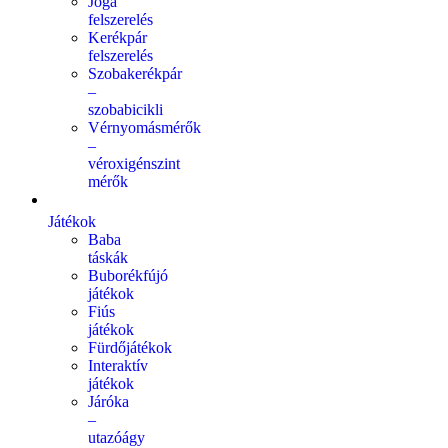
Jóga
felszerelés
Kerékpár
felszerelés
Szobakerékpár
–
szobabicikli
Vérnyomásmérők
–
véroxigénszint
mérők
Játékok
Baba
táskák
Buborékfújó
játékok
Fiús
játékok
Fürdőjátékok
Interaktív
játékok
Járóka
–
utazóágy