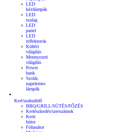
LED
kézilámpák
LED
szalag
LED
panel
LED
reflektorok
Kültéri
világítás
Mennyezeti
világítás
Power
bank
Szolár,
napelemes
lámpák
Kert/szabadidő
BBQ/GRILL/SÜTÉS/FŐZÉS
Kertészkedés/szerszámok
Kerti
bútor
Fóliasátor