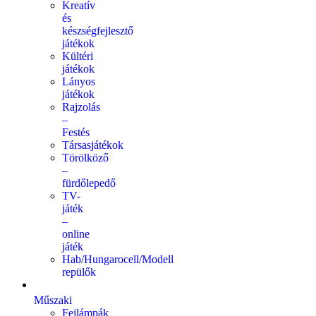
Kreatív
és
készségfejlesztő
játékok
Kültéri
játékok
Lányos
játékok
Rajzolás
–
Festés
Társasjátékok
Törölköző
–
fürdőlepedő
TV-
játék
–
online
játék
Hab/Hungarocell/Modell
repülők
Műszaki
Fejlámpák