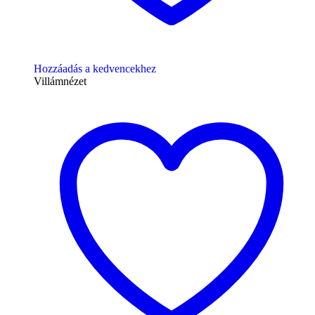
Hozzáadás a kedvencekhez
Villámnézet