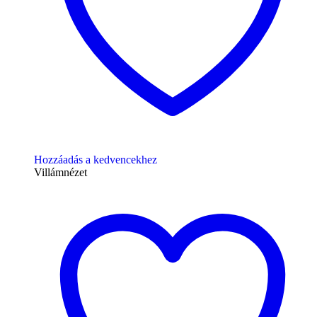
Hozzáadás a kedvencekhez
Villámnézet