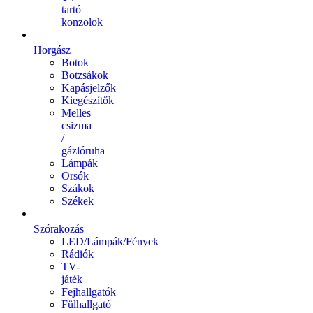
tartó
konzolok
Horgász
Botok
Botzsákok
Kapásjelzők
Kiegészítők
Melles
csizma
/
gázlóruha
Lámpák
Orsók
Szákok
Székek
Szórakozás
LED/Lámpák/Fények
Rádiók
TV-
játék
Fejhallgatók
Fülhallgató