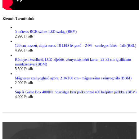
Kiemelt Termékeink
5 méteres RGB színes LED szalag (BBV)
2.990
Ft
120 cm hosszú, dupla soros T8 LED fénycső – 24W - semleges fehér - 1db (BBL)
4.990
Ft
Könnyen kezelhető, LCD kijelzős vérnyomásmérő karra - 22-32 cm-ig állítható
mandzsettával (BBM)
5.590
Ft
Mágneses szúnyogháló ajtóra, 210x100 cm - mágneszáras szúnyogháló (BBM)
2.990
Ft
Sup X Game Box 400IN1 nosztalgia kézi játékkonzol 400 beépített játékkal (BBV)
4.990
Ft