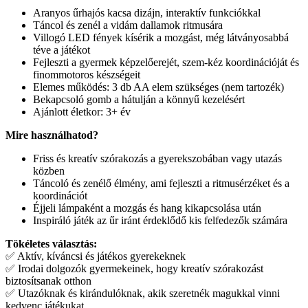
Aranyos űrhajós kacsa dizájn, interaktív funkciókkal
Táncol és zenél a vidám dallamok ritmusára
Villogó LED fények kísérik a mozgást, még látványosabbá
téve a játékot
Fejleszti a gyermek képzelőerejét, szem-kéz koordinációját és
finommotoros készségeit
Elemes működés: 3 db AA elem szükséges (nem tartozék)
Bekapcsoló gomb a hátulján a könnyű kezelésért
Ajánlott életkor: 3+ év
Mire használhatod?
Friss és kreatív szórakozás a gyerekszobában vagy utazás
közben
Táncoló és zenélő élmény, ami fejleszti a ritmusérzéket és a
koordinációt
Éjjeli lámpaként a mozgás és hang kikapcsolása után
Inspiráló játék az űr iránt érdeklődő kis felfedezők számára
Tökéletes választás:
✅ Aktív, kíváncsi és játékos gyerekeknek
✅ Irodai dolgozók gyermekeinek, hogy kreatív szórakozást
biztosítsanak otthon
✅ Utazóknak és kirándulóknak, akik szeretnék magukkal vinni
kedvenc játékukat