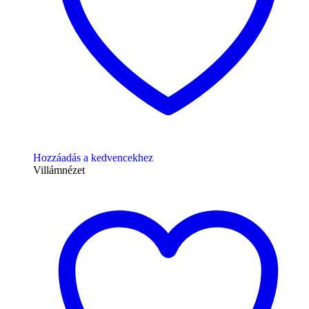
Hozzáadás a kedvencekhez
Villámnézet