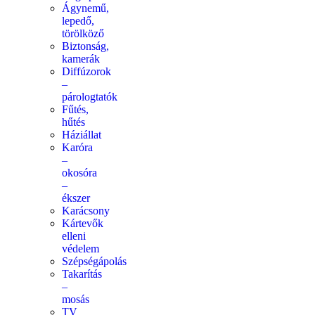
Ágynemű,
lepedő,
törölköző
Biztonság,
kamerák
Diffúzorok
–
párologtatók
Fűtés,
hűtés
Háziállat
Karóra
–
okosóra
–
ékszer
Karácsony
Kártevők
elleni
védelem
Szépségápolás
Takarítás
–
mosás
TV