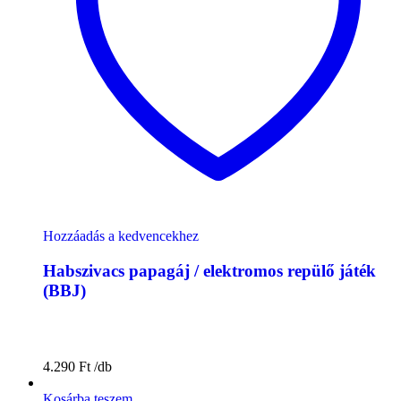
Hozzáadás a kedvencekhez
Habszivacs papagáj / elektromos repülő játék
(BBJ)
4.290
Ft
Kosárba teszem