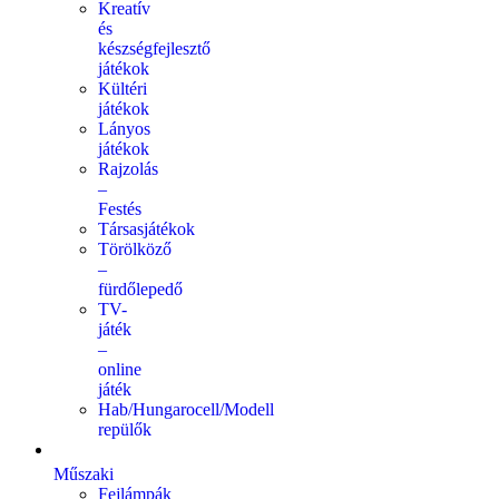
Kreatív
és
készségfejlesztő
játékok
Kültéri
játékok
Lányos
játékok
Rajzolás
–
Festés
Társasjátékok
Törölköző
–
fürdőlepedő
TV-
játék
–
online
játék
Hab/Hungarocell/Modell
repülők
Műszaki
Fejlámpák