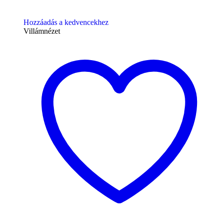
Hozzáadás a kedvencekhez
Villámnézet