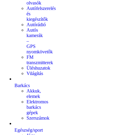
olvasók
Autófelszerelés
és
kiegészítők
Autórádió
Autós
kamerák
–
GPS
nyomkövetők
FM
transzmitterek
Üléshuzatok
Világítás
Barkács
Akkuk,
elemek
Elektromos
barkács
gépek
Szerszámok
Egészség/sport