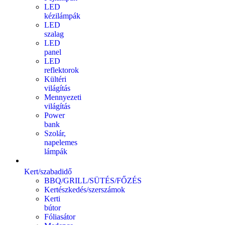
LED
kézilámpák
LED
szalag
LED
panel
LED
reflektorok
Kültéri
világítás
Mennyezeti
világítás
Power
bank
Szolár,
napelemes
lámpák
Kert/szabadidő
BBQ/GRILL/SÜTÉS/FŐZÉS
Kertészkedés/szerszámok
Kerti
bútor
Fóliasátor