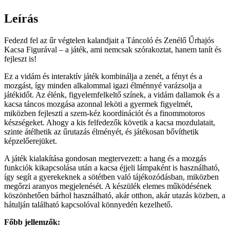
Leírás
Fedezd fel az űr végtelen kalandjait a Táncoló és Zenélő Űrhajós
Kacsa Figurával – a játék, ami nemcsak szórakoztat, hanem tanít és
fejleszt is!
Ez a vidám és interaktív játék kombinálja a zenét, a fényt és a
mozgást, így minden alkalommal igazi élménnyé varázsolja a
játékidőt. Az élénk, figyelemfelkeltő színek, a vidám dallamok és a
kacsa táncos mozgása azonnal leköti a gyermek figyelmét,
miközben fejleszti a szem-kéz koordinációt és a finommotoros
készségeket. Ahogy a kis felfedezők követik a kacsa mozdulatait,
szinte átélhetik az űrutazás élményét, és játékosan bővíthetik
képzelőerejüket.
A játék kialakítása gondosan megtervezett: a hang és a mozgás
funkciók kikapcsolása után a kacsa éjjeli lámpaként is használható,
így segít a gyerekeknek a sötétben való tájékozódásban, miközben
megőrzi aranyos megjelenését. A készülék elemes működésének
köszönhetően bárhol használható, akár otthon, akár utazás közben, a
hátulján található kapcsolóval könnyedén kezelhető.
Főbb jellemzők: