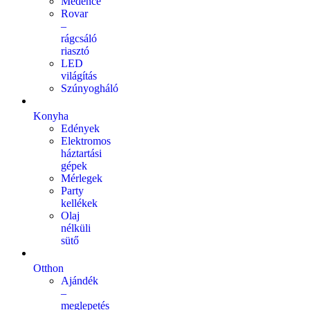
Medence
Rovar
–
rágcsáló
riasztó
LED
világítás
Szúnyogháló
Konyha
Edények
Elektromos
háztartási
gépek
Mérlegek
Party
kellékek
Olaj
nélküli
sütő
Otthon
Ajándék
–
meglepetés