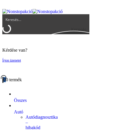
UGYFELSZOLGALAT@BIGBUY.HU
RÓLUNK
ÁSZF
Keresés
Kérdése van?
Írjon üzenetet
0
0 termék
Összes
Autó
Autódiagnosztika
–
hibakód