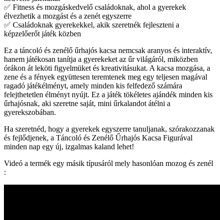
✅ Fitness és mozgáskedvelő családoknak, ahol a gyerekek
élvezhetik a mozgást és a zenét egyszerre
✅ Családoknak gyerekekkel, akik szeretnék fejleszteni a
képzelőerőt játék közben
Ez a táncoló és zenélő űrhajós kacsa nemcsak aranyos és interaktív,
hanem játékosan tanítja a gyerekeket az űr világáról, miközben
órákon át leköti figyelmüket és kreativitásukat. A kacsa mozgása, a
zene és a fények együttesen teremtenek meg egy teljesen magával
ragadó játékélményt, amely minden kis felfedező számára
felejthetetlen élményt nyújt. Ez a játék tökéletes ajándék minden kis
űrhajósnak, aki szeretne saját, mini űrkalandot átélni a
gyerekszobában.
Ha szeretnéd, hogy a gyerekek egyszerre tanuljanak, szórakozzanak
és fejlődjenek, a Táncoló és Zenélő Űrhajós Kacsa Figurával
minden nap egy új, izgalmas kaland lehet!
Videó a termék egy másik típusáról mely hasonlóan mozog és zenél
: