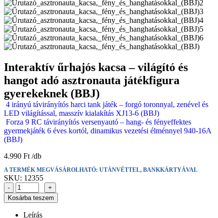
Interaktív űrhajós kacsa – világító és
hangot adó asztronauta játékfigura
gyerekeknek (BBJ)
4 irányú távirányítós harci tank játék – forgó toronnyal, zenével és
LED világítással, masszív kialakítás XJ13-6 (BBJ)
Forza 9 RC távirányítós versenyautó – hang- és fényeffektes
gyermekjáték 6 éves kortól, dinamikus vezetési élménnyel 940-16A
(BBJ)
4.990
Ft
A TERMÉK MEGVÁSÁROLHATÓ: UTÁNVÉTTEL, BANKKÁRTYÁVAL
SKU:
12355
-
+
Kosárba teszem
Leírás