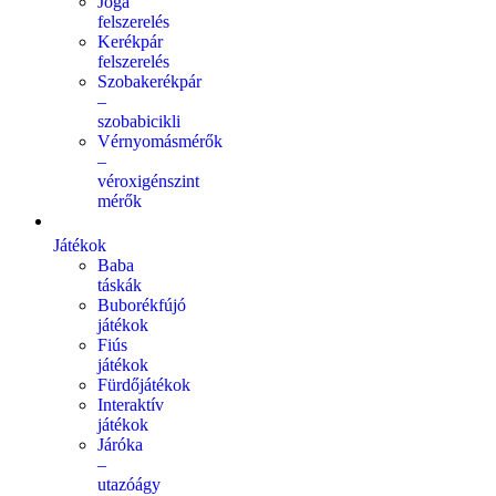
Jóga
felszerelés
Kerékpár
felszerelés
Szobakerékpár
–
szobabicikli
Vérnyomásmérők
–
véroxigénszint
mérők
Játékok
Baba
táskák
Buborékfújó
játékok
Fiús
játékok
Fürdőjátékok
Interaktív
játékok
Járóka
–
utazóágy