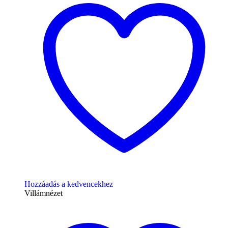
Hozzáadás a kedvencekhez
Villámnézet