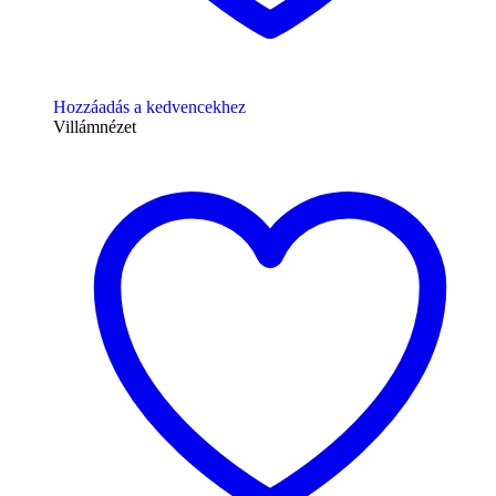
Hozzáadás a kedvencekhez
Villámnézet