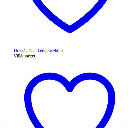
Hozzáadás a kedvencekhez
Villámnézet