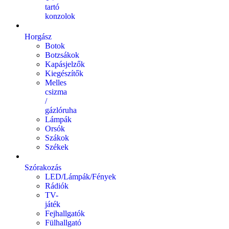
tartó
konzolok
Horgász
Botok
Botzsákok
Kapásjelzők
Kiegészítők
Melles
csizma
/
gázlóruha
Lámpák
Orsók
Szákok
Székek
Szórakozás
LED/Lámpák/Fények
Rádiók
TV-
játék
Fejhallgatók
Fülhallgató