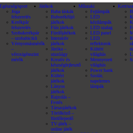
Egészség/sport
Játékok
Műszaki
Kert/sz
Jóga
Baba táskák
Fejlámpák
B
felszerelés
Buborékfújó
LED
K
Kerékpár
játékok
kézilámpák
K
felszerelés
Fiús játékok
LED szalag
F
Szobakerékpár
Fürdőjátékok
LED panel
M
– szobabicikli
Interaktív
LED
R
Vérnyomásmérők
játékok
reflektorok
r
–
Járóka –
Kültéri
r
véroxigénszint
utazóágy
világítás
L
mérők
Kreatív és
Mennyezeti
S
készségfejlesztő
világítás
játékok
Power bank
Kültéri
Szolár,
játékok
napelemes
Lányos
lámpák
játékok
Rajzolás –
Festés
Társasjátékok
Törölköző –
fürdőlepedő
TV-játék –
online játék