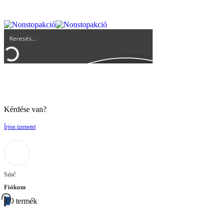
UGYFELSZOLGALAT@BIGBUY.HU
RÓLUNK
ÁSZF
Keresés
Kérdése van?
Írjon üzenetet
Szia!
Fiókom
0
0 termék