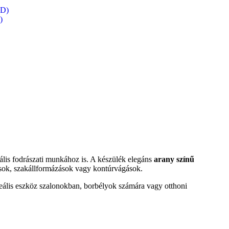
BD)
)
nális fodrászati munkához is. A készülék elegáns
arany színű
ások, szakállformázások vagy kontúrvágások.
eális eszköz szalonokban, borbélyok számára vagy otthoni