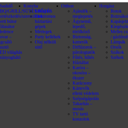
abadidő
Konyha
Otthon
Horgász
BQ/GRILL/SÜTÉS/FŐZÉS
Edények
Ajándék –
Botok
ertészkedés/szerszámok
Elektromos
meglepetés
Botzsáko
erti bútor
háztartási
Ágynemű,
Kapásjel
óliasátor
gépek
lepedő,
Kiegészí
edence
Mérlegek
törölköző
Melles c
ovar –
Party kellékek
Biztonság,
/ gázlóru
ágcsáló
Olaj nélküli
kamerák
Lámpák
iasztó
sütő
Diffúzorok –
Orsók
ED világítás
párologtatók
Szákok
zúnyogháló
Fűtés, hűtés
Székek
Háziállat
Karóra –
okosóra –
ékszer
Karácsony
Kártevők
elleni védelem
Szépségápolás
Takarítás –
mosás
TV tartó
konzolok