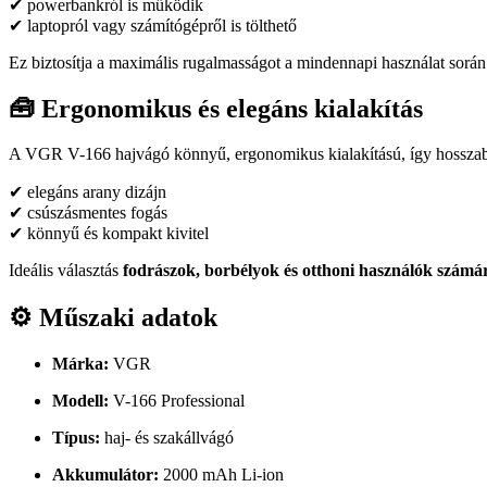
✔ powerbankról is működik
✔ laptopról vagy számítógépről is tölthető
Ez biztosítja a maximális rugalmasságot a mindennapi használat során
🧰 Ergonomikus és elegáns kialakítás
A VGR V-166 hajvágó könnyű, ergonomikus kialakítású, így hosszabb
✔ elegáns arany dizájn
✔ csúszásmentes fogás
✔ könnyű és kompakt kivitel
Ideális választás
fodrászok, borbélyok és otthoni használók számár
⚙️ Műszaki adatok
Márka:
VGR
Modell:
V-166 Professional
Típus:
haj- és szakállvágó
Akkumulátor:
2000 mAh Li-ion