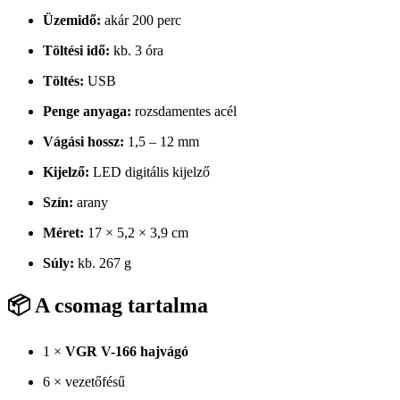
Üzemidő:
akár 200 perc
Töltési idő:
kb. 3 óra
Töltés:
USB
Penge anyaga:
rozsdamentes acél
Vágási hossz:
1,5 – 12 mm
Kijelző:
LED digitális kijelző
Szín:
arany
Méret:
17 × 5,2 × 3,9 cm
Súly:
kb. 267 g
📦 A csomag tartalma
1 ×
VGR V-166 hajvágó
6 × vezetőfésű