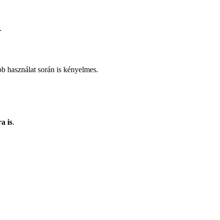
.
 használat során is kényelmes.
a is
.