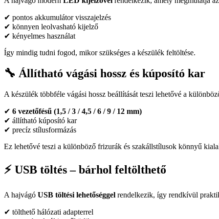
A hajvágó modern
LED kijelzővel
rendelkezik, amely megmutatja az a
✔ pontos akkumulátor visszajelzés
✔ könnyen leolvasható kijelző
✔ kényelmes használat
Így mindig tudni fogod, mikor szükséges a készülék feltöltése.
🔧 Állítható vágási hossz és kúposító kar
A készülék többféle vágási hossz beállítását teszi lehetővé a különböz
✔
6 vezetőfésű (1,5 / 3 / 4,5 / 6 / 9 / 12 mm)
✔ állítható kúposító kar
✔ precíz stílusformázás
Ez lehetővé teszi a különböző frizurák és szakállstílusok könnyű kialak
⚡ USB töltés – bárhol feltölthető
A hajvágó
USB töltési lehetőséggel
rendelkezik, így rendkívül prakti
✔ tölthető hálózati adapterrel