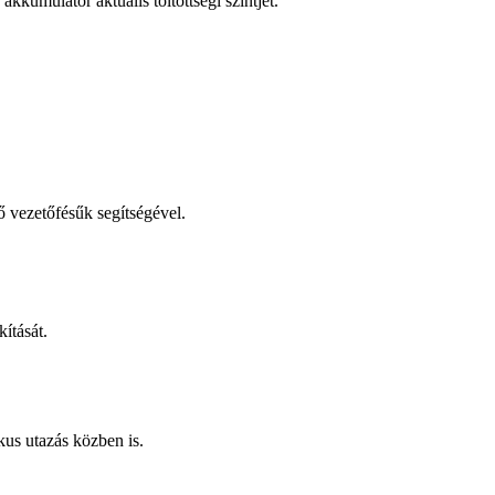
kkumulátor aktuális töltöttségi szintjét.
ő vezetőfésűk segítségével.
ítását.
kus utazás közben is.