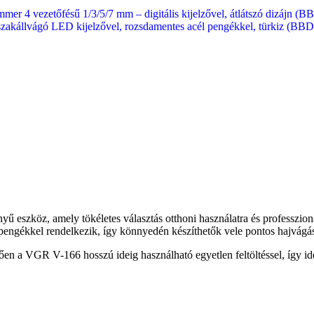
er 4 vezetőfésű 1/3/5/7 mm – digitális kijelzővel, átlátszó dizájn (B
szakállvágó LED kijelzővel, rozsdamentes acél pengékkel, türkiz (BBD
yű eszköz, amely tökéletes választás otthoni használatra és professzio
él pengékkel rendelkezik, így könnyedén készíthetők vele pontos hajvág
en a VGR V-166 hosszú ideig használható egyetlen feltöltéssel, így id