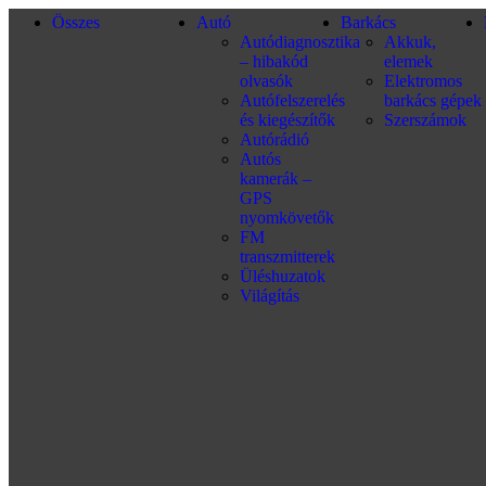
Összes
Autó
Barkács
Autódiagnosztika
Akkuk,
– hibakód
elemek
olvasók
Elektromos
Autófelszerelés
barkács gépek
és kiegészítők
Szerszámok
Autórádió
Autós
kamerák –
GPS
nyomkövetők
FM
transzmitterek
Üléshuzatok
Világítás