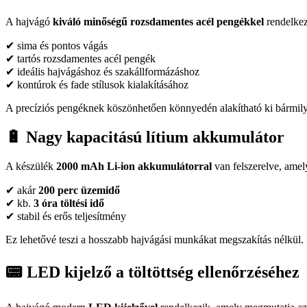
A hajvágó
kiváló minőségű rozsdamentes acél pengékkel
rendelkezi
✔ sima és pontos vágás
✔ tartós rozsdamentes acél pengék
✔ ideális hajvágáshoz és szakállformázáshoz
✔ kontúrok és fade stílusok kialakításához
A precíziós pengéknek köszönhetően könnyedén alakítható ki bármilyen
🔋 Nagy kapacitású lítium akkumulátor
A készülék
2000 mAh Li-ion akkumulátorral
van felszerelve, amel
✔ akár
200 perc üzemidő
✔ kb.
3 óra töltési idő
✔ stabil és erős teljesítmény
Ez lehetővé teszi a hosszabb hajvágási munkákat megszakítás nélkül.
📟 LED kijelző a töltöttség ellenőrzéséhez