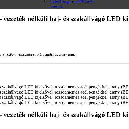
Hab/Hungarocell/Modell
repülők
 vezeték nélküli haj- és szakállvágó LED ki
D kijelzővel, rozsdamentes acél pengékkel, arany (BBD)
 vezeték nélküli haj- és szakállvágó LED ki