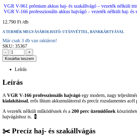
VGR V-961 prémium akkus haj- és szakállvágó – vezeték nélküli trimm
VGR V-166 professzionális akkus hajvágó – vezeték nélküli haj- és 
12.790
Ft
A TERMÉK MEGVÁSÁROLHATÓ: UTÁNVÉTTEL, BANKKÁRTYÁVAL
Már csak 3 db van raktáron!
SKU:
35367
-
+
Kosárba teszem
Leírás
Leírás
A
VGR V-166 professzionális hajvágó
egy modern, nagy teljesítmén
kialakítással
, erős lítium akkumulátorral és precíz rozsdamentes ac
A vezeték nélküli működésnek és a
200 perc üzemidőnek
köszönhető
hajvágáshoz is. 💈
✂️ Precíz haj- és szakállvágás