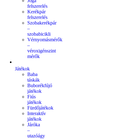
Jóga
felszerelés
Kerékpár
felszerelés
Szobakerékpár
–
szobabicikli
Vérnyomásmérők
–
véroxigénszint
mérők
Játékok
Baba
táskák
Buborékfújó
játékok
Fiús
játékok
Fürdőjátékok
Interaktív
játékok
Járóka
–
utazóágy