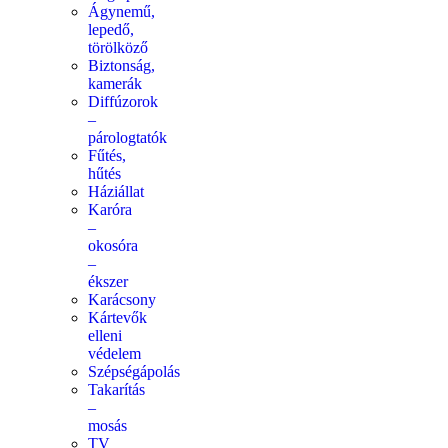
Ágynemű,
lepedő,
törölköző
Biztonság,
kamerák
Diffúzorok
–
párologtatók
Fűtés,
hűtés
Háziállat
Karóra
–
okosóra
–
ékszer
Karácsony
Kártevők
elleni
védelem
Szépségápolás
Takarítás
–
mosás
TV