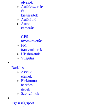
olvasók
Autófelszerelés
és
kiegészítők
Autórádió
Autós
kamerák
–
GPS
nyomkövetők
FM
transzmitterek
Üléshuzatok
Világítás
Barkács
Akkuk,
elemek
Elektromos
barkács
gépek
Szerszámok
Egészség/sport