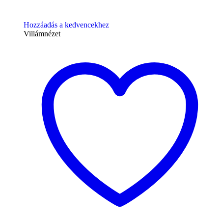
Hozzáadás a kedvencekhez
Villámnézet