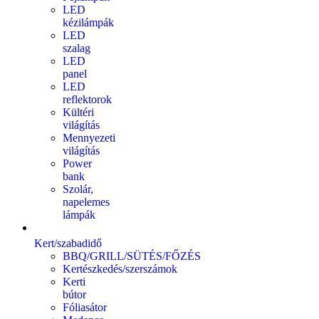
LED
kézilámpák
LED
szalag
LED
panel
LED
reflektorok
Kültéri
világítás
Mennyezeti
világítás
Power
bank
Szolár,
napelemes
lámpák
Kert/szabadidő
BBQ/GRILL/SÜTÉS/FŐZÉS
Kertészkedés/szerszámok
Kerti
bútor
Fóliasátor