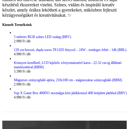
készítésű ékszereket viselni. Színes, vidám és inspiráló kreatív
készlet, amely órákra lekötheti a gyerekeket, miközben fejleszti
kézügyességüket és kreativitásukat. ✨
Kiemelt Termékeink
5 méteres RGB színes LED szalag (BBV)
2.990
Ft
120 cm hosszú, dupla soros T8 LED fénycső – 24W - semleges fehér - 1db (BBL)
4.990
Ft
Könnyen kezelhető, LCD kijelzős vérnyomásmérő karra - 22-32 cm-ig állítható
mandzsettával (BBM)
5.590
Ft
Mágneses szúnyogháló ajtóra, 210x100 cm - mágneszáras szúnyogháló (BBM)
2.990
Ft
Sup X Game Box 400IN1 nosztalgia kézi játékkonzol 400 beépített játékkal (BBV)
4.990
Ft