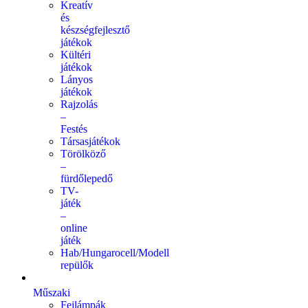
Kreatív
és
készségfejlesztő
játékok
Kültéri
játékok
Lányos
játékok
Rajzolás
–
Festés
Társasjátékok
Törölköző
–
fürdőlepedő
TV-
játék
–
online
játék
Hab/Hungarocell/Modell
repülők
Műszaki
Fejlámpák