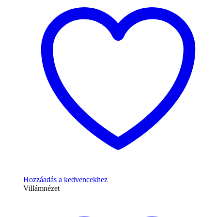
Hozzáadás a kedvencekhez
Villámnézet