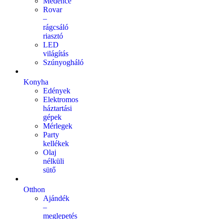
Medence
Rovar
–
rágcsáló
riasztó
LED
világítás
Szúnyogháló
Konyha
Edények
Elektromos
háztartási
gépek
Mérlegek
Party
kellékek
Olaj
nélküli
sütő
Otthon
Ajándék
–
meglepetés