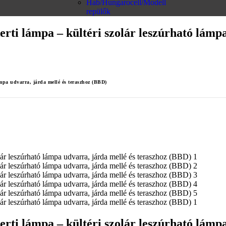
Hab/Hungarocell/Modell
repülők
ti lámpa – kültéri szolár leszúrható lámpa
mpa udvarra, járda mellé és teraszhoz (BBD)
ti lámpa – kültéri szolár leszúrható lámpa