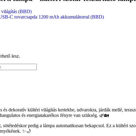
 világítás (BBD)
tő USB-C rovarcsapda 1200 mAh akkumulátorral (BBD)
érhető lesz.
s és dekoratív kültéri világítás kertekbe, udvarokra, járdák mellé, ter
 hangulatos és energiatakarékos fényre van szükség. 🌿🏡
 sötétedéskor pedig a lámpa automatikusan bekapcsol. Ez a kültéri szolár
környékének. ✨🌙