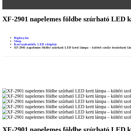
XF-2901 napelemes földbe szúrható LED ker
Bigbuy.hu
Shop
Kert/szabadidő
,
LED világítás
XF-2901 napelemes földbe szúrható LED kerti lámpa – kültéri szolár leszúrható lá
XF-2901 napelemes földbe szúrható LED ker