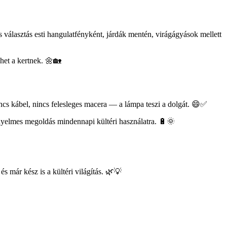
választás esti hangulatfényként, járdák mentén, virágágyások mellett
ehet a kertnek. 🌼🏡
ncs kábel, nincs felesleges macera — a lámpa teszi a dolgát. 😄✅
kényelmes megoldás mindennapi kültéri használatra. 🔋🌞
s már kész is a kültéri világítás. 🌿💡