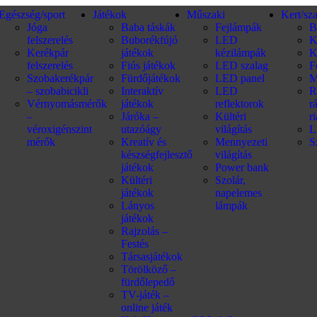
Egészség/sport
Játékok
Műszaki
Kert/sz
Jóga
Baba táskák
Fejlámpák
B
felszerelés
Buborékfújó
LED
K
Kerékpár
játékok
kézilámpák
K
felszerelés
Fiús játékok
LED szalag
F
Szobakerékpár
Fürdőjátékok
LED panel
M
– szobabicikli
Interaktív
LED
R
Vérnyomásmérők
játékok
reflektorok
r
–
Járóka –
Kültéri
r
véroxigénszint
utazóágy
világítás
L
mérők
Kreatív és
Mennyezeti
S
készségfejlesztő
világítás
játékok
Power bank
Kültéri
Szolár,
játékok
napelemes
Lányos
lámpák
játékok
Rajzolás –
Festés
Társasjátékok
Törölköző –
fürdőlepedő
TV-játék –
online játék