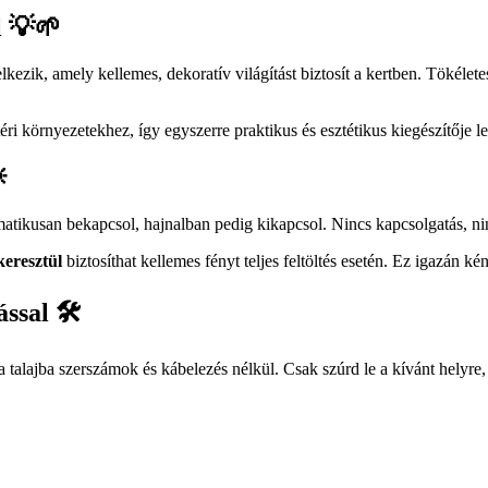
l 💡🌱
k, amely kellemes, dekoratív világítást biztosít a kertben. Tökéletes 
éri környezetekhez, így egyszerre praktikus és esztétikus kiegészítője l

atikusan bekapcsol, hajnalban pedig kikapcsol. Nincs kapcsolgatás, ni
keresztül
biztosíthat kellemes fényt teljes feltöltés esetén. Ez igazán 
ssal 🛠️
alajba szerszámok és kábelezés nélkül. Csak szúrd le a kívánt helyre, é