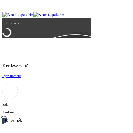
UGYFELSZOLGALAT@BIGBUY.HU
RÓLUNK
ÁSZF
Keresés
Kérdése van?
Írjon üzenetet
Szia!
Fiókom
0
0 termék