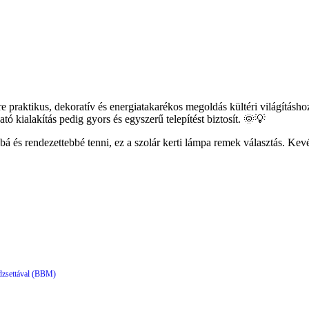
e praktikus, dekoratív és energiatakarékos megoldás kültéri világítá
tó kialakítás pedig gyors és egyszerű telepítést biztosít. 🌞💡
á és rendezettebbé tenni, ez a szolár kerti lámpa remek választás. Kevés
dzsettával (BBM)