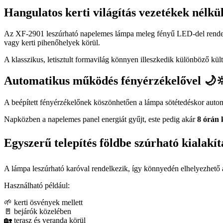
Hangulatos kerti világítás vezetékek nélkü
Az XF-2901 leszúrható napelemes lámpa meleg fényű LED-del rendelkezi
vagy kerti pihenőhelyek körül.
A klasszikus, letisztult formavilág könnyen illeszkedik különböző kült
Automatikus működés fényérzékelővel 🌙
A beépített fényérzékelőnek köszönhetően a lámpa sötétedéskor autom
Napközben a napelemes panel energiát gyűjt, este pedig akár
8 órán 
Egyszerű telepítés földbe szúrható kialakítá
A lámpa leszúrható karóval rendelkezik, így könnyedén elhelyezhető a t
Használható például:
🌱 kerti ösvények mellett
🚪 bejárók közelében
🏡 terasz és veranda körül