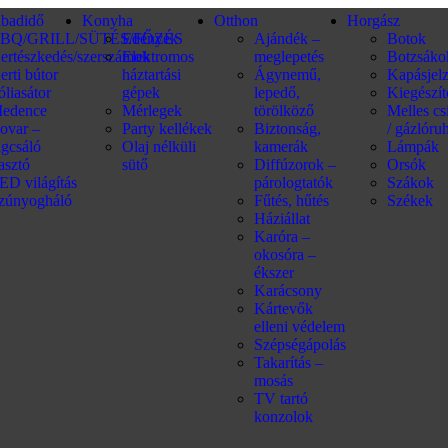
abadidő
Konyha
Otthon
Horgász
BQ/GRILL/SÜTÉS/FŐZÉS
Edények
Ajándék –
Botok
ertészkedés/szerszámok
Elektromos
meglepetés
Botzsáko
erti bútor
háztartási
Ágynemű,
Kapásjel
óliasátor
gépek
lepedő,
Kiegészí
edence
Mérlegek
törölköző
Melles c
ovar –
Party kellékek
Biztonság,
/ gázlóru
ágcsáló
Olaj nélküli
kamerák
Lámpák
iasztó
sütő
Diffúzorok –
Orsók
ED világítás
párologtatók
Szákok
zúnyogháló
Fűtés, hűtés
Székek
Háziállat
Karóra –
okosóra –
ékszer
Karácsony
Kártevők
elleni védelem
Szépségápolás
Takarítás –
mosás
TV tartó
konzolok