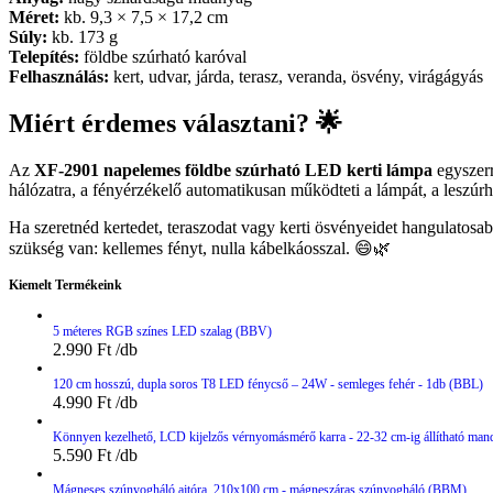
Méret:
kb. 9,3 × 7,5 × 17,2 cm
Súly:
kb. 173 g
Telepítés:
földbe szúrható karóval
Felhasználás:
kert, udvar, járda, terasz, veranda, ösvény, virágágyás
Miért érdemes választani? 🌟
Az
XF-2901 napelemes földbe szúrható LED kerti lámpa
egyszerr
hálózatra, a fényérzékelő automatikusan működteti a lámpát, a leszúrha
Ha szeretnéd kertedet, teraszodat vagy kerti ösvényeidet hangulatosabb
szükség van: kellemes fényt, nulla kábelkáosszal. 😄🌿
Kiemelt Termékeink
5 méteres RGB színes LED szalag (BBV)
2.990
Ft
120 cm hosszú, dupla soros T8 LED fénycső – 24W - semleges fehér - 1db (BBL)
4.990
Ft
Könnyen kezelhető, LCD kijelzős vérnyomásmérő karra - 22-32 cm-ig állítható man
5.590
Ft
Mágneses szúnyogháló ajtóra, 210x100 cm - mágneszáras szúnyogháló (BBM)