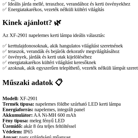
✅ Ideális járda mellé, teraszhoz, verandához és kerti ösvényekhez
✅ Energiatakarékos, vezeték nélküli kültéri világítás
Kinek ajánlott? 🌿
Az XF-2901 napelemes kerti lámpa ideális választás:
✅ kerttulajdonosoknak, akik hangulatos világítást szeretnének
✅ teraszok, verandák és bejárók dekoratív megvilágításához
✅ ösvények, járdák és kerti utak kijelöléséhez
✅ energiatakarékos kültéri világítást keresőknek
✅ azoknak, akik egyszerűen telepíthető, vezeték nélküli lámpát szere
Műszaki adatok 📋
Modell:
XF-2901
Termék típusa:
napelemes földbe szúrható LED kerti lámpa
Energiaforrás:
napelemes, integrált panel
Akkumulátor:
AA Ni-MH 600 mAh
Fény típusa:
meleg fényű LED
Üzemidő:
akár 8 óra teljes feltöltéssel
Védelem:
IP65
Anyag:
nagy szilárdságú műanyag