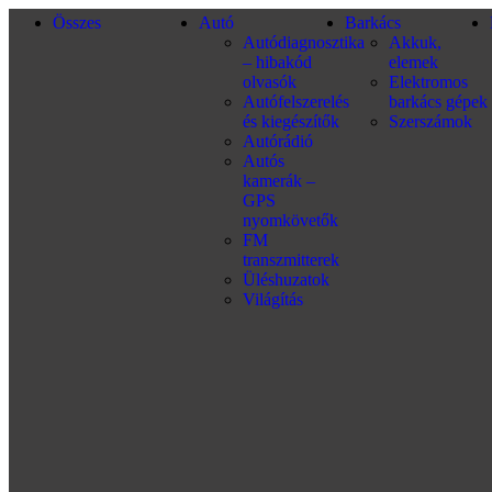
Összes
Autó
Barkács
Autódiagnosztika
Akkuk,
– hibakód
elemek
olvasók
Elektromos
Autófelszerelés
barkács gépek
és kiegészítők
Szerszámok
Autórádió
Autós
kamerák –
GPS
nyomkövetők
FM
transzmitterek
Üléshuzatok
Világítás