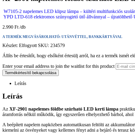
W7105-2 napelemes LED klipsz lámpa – kültéri multifunkciós szolár
YPD LTD-618 elektromos szúnyogirtó ütő állvánnyal – újratölthe
2.990
Ft
A TERMÉK MEGVÁSÁROLHATÓ: UTÁNVÉTTEL, BANKKÁRTYÁVAL
Készlet:
Elfogyott
SKU:
234579
Állíts be értesítőt, hogy elsőként értesülj arról, ha ez a termék ismét el
Enter your email address to join the waitlist for this product
Termékértesítő bekapcsolása
Leírás
Leírás
Az
XF-2901 napelemes földbe szúrható LED kerti lámpa
praktiku
áramforrás nélkül működik, így egyszerűen elhelyezhető bárhol, ahol
A beépített napelem napközben automatikusan feltölti az akkumulátort,
kiemelni az ösvényeket vagy kellemes fényt adni a bejáró és terasz 