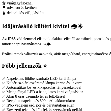
🌼 virágágyásoknál
🌳 udvaron és kertben
🪴 dekorációs világításként
Időjárásálló kültéri kivitel 🌧️☀️
Az
IP65 védelemmel
ellátott kialakítás ellenáll az esőnek, pornak 
mindennapi használathoz. ❄️🌦️
Ezáltal remek választás azoknak, akik megbízható, energiatakarékos és
Főbb jellemzők ⭐
✅ Napelemes földbe szúrható LED kerti lámpa
✅ Kültéri szolár leszúrható lámpa kertbe és udvarra
✅ Automatikus be- és kikapcsolás fényérzékelővel
✅ Meleg fényű LED a hangulatos kerti világításhoz
✅ Akár 8 órás üzemidő teljes feltöltéssel
✅ Beépített napelem és 600 mAh akkumulátor
✅ IP65 védelem eső, por és páratartalom ellen
✅ Egyszerű telepítés kábelek és szerszámok nélkül