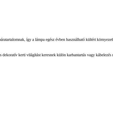
és páratartalomnak, így a lámpa egész évben használható kültéri környez
 dekoratív kerti világítást keresnek külön karbantartás vagy kábelezés 