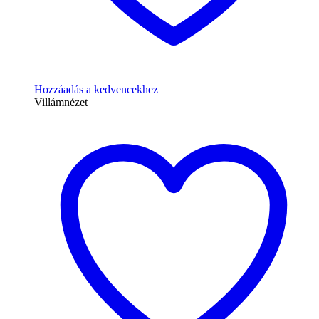
Hozzáadás a kedvencekhez
Villámnézet