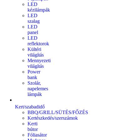
LED
kézilámpák
LED
szalag
LED
panel
LED
reflektorok
Kültéri
világítás
Mennyezeti
világítás
Power
bank
Szolár,
napelemes
lámpák
Kert/szabadidő
BBQ/GRILL/SÜTÉS/FŐZÉS
Kertészkedés/szerszámok
Kerti
bútor
Fóliasátor