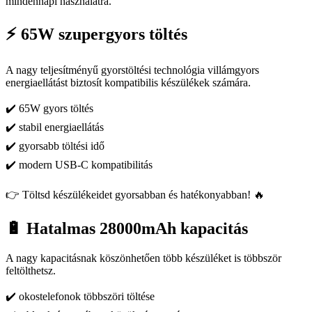
mindennapi használatra.
⚡ 65W szupergyors töltés
A nagy teljesítményű gyorstöltési technológia villámgyors
energiaellátást biztosít kompatibilis készülékek számára.
✔️ 65W gyors töltés
✔️ stabil energiaellátás
✔️ gyorsabb töltési idő
✔️ modern USB-C kompatibilitás
👉 Töltsd készülékeidet gyorsabban és hatékonyabban! 🔥
🔋 Hatalmas 28000mAh kapacitás
A nagy kapacitásnak köszönhetően több készüléket is többször
feltölthetsz.
✔️ okostelefonok többszöri töltése