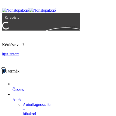
UGYFELSZOLGALAT@BIGBUY.HU
RÓLUNK
ÁSZF
Keresés
Kérdése van?
Írjon üzenetet
0
0 termék
Összes
Autó
Autódiagnosztika
–
hibakód