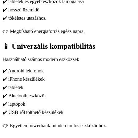
✔️ tabletek és egyéb eszközök támogatása
✔️ hosszú üzemidő
✔️ tökéletes utazáshoz
👉 Megbízható energiaforrás egész napra.
📱 Univerzális kompatibilitás
Használható számos modern eszközzel:
✔️ Android telefonok
✔️ iPhone készülékek
✔️ tabletek
✔️ Bluetooth eszközök
✔️ laptopok
✔️ USB-ről tölthető készülékek
👉 Egyetlen powerbank minden fontos eszközödhöz.