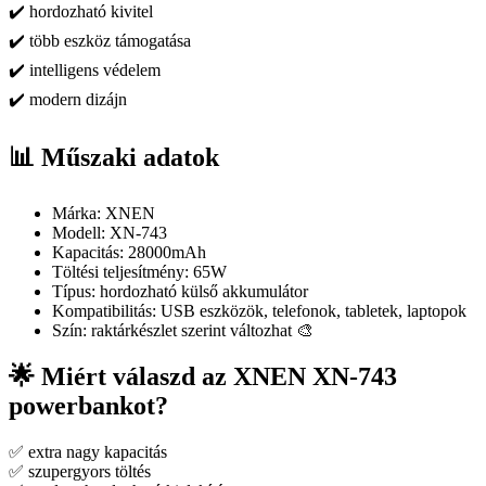
✔️ hordozható kivitel
✔️ több eszköz támogatása
✔️ intelligens védelem
✔️ modern dizájn
📊 Műszaki adatok
Márka: XNEN
Modell: XN-743
Kapacitás: 28000mAh
Töltési teljesítmény: 65W
Típus: hordozható külső akkumulátor
Kompatibilitás: USB eszközök, telefonok, tabletek, laptopok
Szín: raktárkészlet szerint változhat 🎨
🌟 Miért válaszd az XNEN XN-743
powerbankot?
✅ extra nagy kapacitás
✅ szupergyors töltés