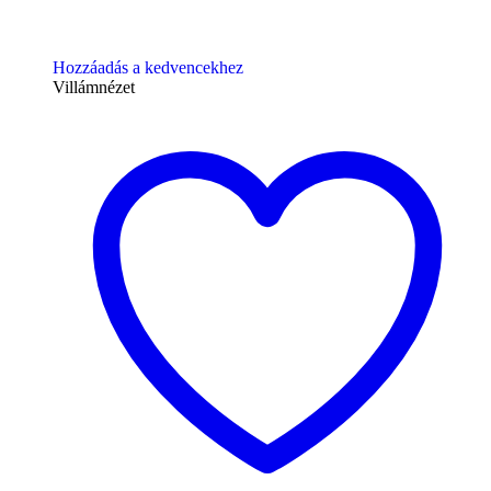
Hozzáadás a kedvencekhez
Villámnézet