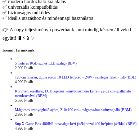
✅ modern hordozható kialakítás
✅ univerzális kompatibilitás
✅ biztonságos működés
✅ ideális utazáshoz és mindennapi használatra
👉 A nagy teljesítményű powerbank, ami mindig készen áll veled
együtt! 🔋⚡📱✨
Kiemelt Termékeink
5 méteres RGB színes LED szalag (BBV)
2.990
Ft
120 cm hosszú, dupla soros T8 LED fénycső – 24W - semleges fehér - 1db (BBL)
4.990
Ft
Könnyen kezelhető, LCD kijelzős vérnyomásmérő karra - 22-32 cm-ig állítható
mandzsettával (BBM)
5.590
Ft
Mágneses szúnyogháló ajtóra, 210x100 cm - mágneszáras szúnyogháló (BBM)
2.990
Ft
Sup X Game Box 400IN1 nosztalgia kézi játékkonzol 400 beépített játékkal (BBV)
4.990
Ft