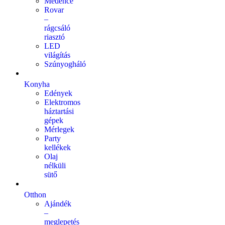
Medence
Rovar
–
rágcsáló
riasztó
LED
világítás
Szúnyogháló
Konyha
Edények
Elektromos
háztartási
gépek
Mérlegek
Party
kellékek
Olaj
nélküli
sütő
Otthon
Ajándék
–
meglepetés