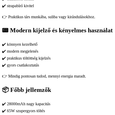
✔️ strapabíró kivitel
👉 Praktikus társ munkába, suliba vagy kirándulásokhoz.
📟 Modern kijelző és kényelmes használat
✔️ könnyen kezelhető
✔️ modern megjelenés
✔️ praktikus töltöttség kijelzés
✔️ gyors csatlakoztatás
👉 Mindig pontosan tudod, mennyi energia maradt.
📦 Főbb jellemzők
✔️ 28000mAh nagy kapacitás
✔️ 65W szupergyors töltés