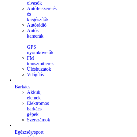
olvasók
Autófelszerelés
és
kiegészítők
Autórádió
Autós
kamerák
–
GPS
nyomkövetők
FM
transzmitterek
Üléshuzatok
Világítás
Barkács
Akkuk,
elemek
Elektromos
barkács
gépek
Szerszámok
Egészség/sport