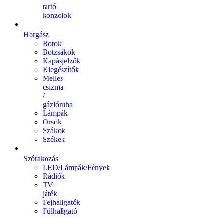
tartó
konzolok
Horgász
Botok
Botzsákok
Kapásjelzők
Kiegészítők
Melles
csizma
/
gázlóruha
Lámpák
Orsók
Szákok
Székek
Szórakozás
LED/Lámpák/Fények
Rádiók
TV-
játék
Fejhallgatók
Fülhallgató