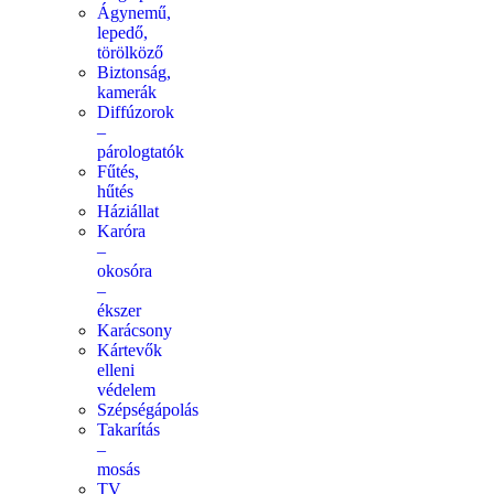
Ágynemű,
lepedő,
törölköző
Biztonság,
kamerák
Diffúzorok
–
párologtatók
Fűtés,
hűtés
Háziállat
Karóra
–
okosóra
–
ékszer
Karácsony
Kártevők
elleni
védelem
Szépségápolás
Takarítás
–
mosás
TV