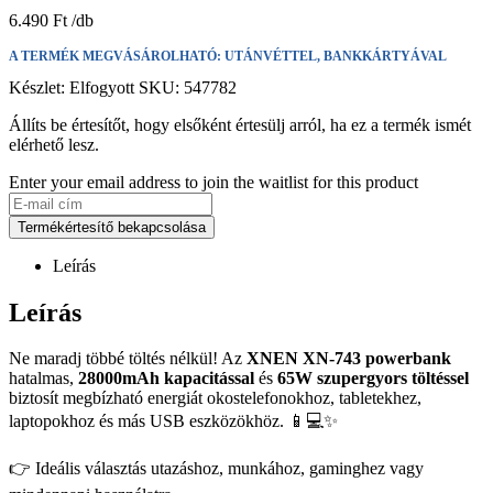
6.490
Ft
A TERMÉK MEGVÁSÁROLHATÓ: UTÁNVÉTTEL, BANKKÁRTYÁVAL
Készlet:
Elfogyott
SKU:
547782
Állíts be értesítőt, hogy elsőként értesülj arról, ha ez a termék ismét
elérhető lesz.
Enter your email address to join the waitlist for this product
Termékértesítő bekapcsolása
Leírás
Leírás
Ne maradj többé töltés nélkül! Az
XNEN XN-743 powerbank
hatalmas,
28000mAh kapacitással
és
65W szupergyors töltéssel
biztosít megbízható energiát okostelefonokhoz, tabletekhez,
laptopokhoz és más USB eszközökhöz. 📱💻✨
👉 Ideális választás utazáshoz, munkához, gaminghez vagy