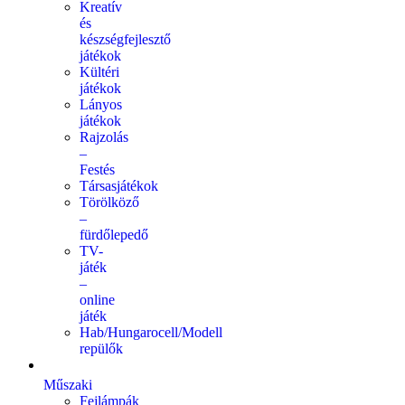
Kreatív
és
készségfejlesztő
játékok
Kültéri
játékok
Lányos
játékok
Rajzolás
–
Festés
Társasjátékok
Törölköző
–
fürdőlepedő
TV-
játék
–
online
játék
Hab/Hungarocell/Modell
repülők
Műszaki
Fejlámpák