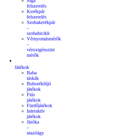
Jóga
felszerelés
Kerékpár
felszerelés
Szobakerékpár
–
szobabicikli
Vérnyomásmérők
–
véroxigénszint
mérők
Játékok
Baba
táskák
Buborékfújó
játékok
Fiús
játékok
Fürdőjátékok
Interaktív
játékok
Járóka
–
utazóágy