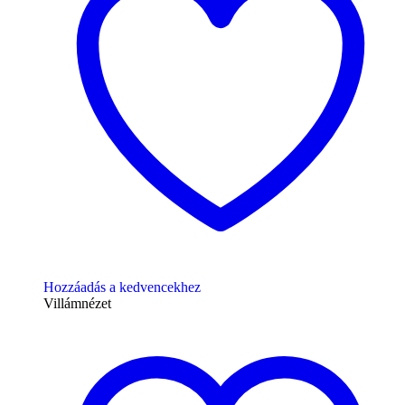
Hozzáadás a kedvencekhez
Villámnézet