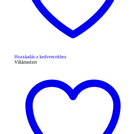
Hozzáadás a kedvencekhez
Villámnézet