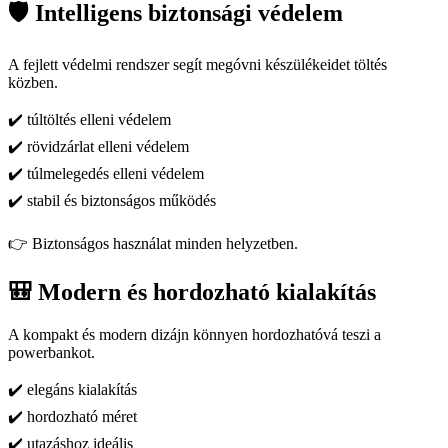
🛡️ Intelligens biztonsági védelem
A fejlett védelmi rendszer segít megóvni készülékeidet töltés
közben.
✔️ túltöltés elleni védelem
✔️ rövidzárlat elleni védelem
✔️ túlmelegedés elleni védelem
✔️ stabil és biztonságos működés
👉 Biztonságos használat minden helyzetben.
🎒 Modern és hordozható kialakítás
A kompakt és modern dizájn könnyen hordozhatóvá teszi a
powerbankot.
✔️ elegáns kialakítás
✔️ hordozható méret
✔️ utazáshoz ideális