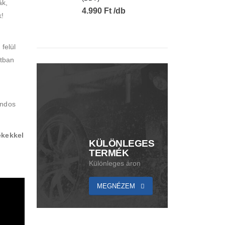
ák,
4.990
Ft
k!
felül
otban
andos
ékekkel
KÜLÖNLEGES
TERMÉK
Különleges áron
MEGNÉZEM