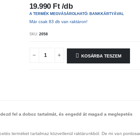
19.990
Ft
A TERMÉK MEGVÁSÁROLHATÓ: BANKKÁRTYÁVAL
Már csak 83 db van raktáron!
SKU:
2058
KOSÁRBA TESZEM
edezd fel a doboz tartalmát, és engedd át magad a meglepetés
etés terméket tartalmaz közvetlenül raktárunkból. De mi van pontosa