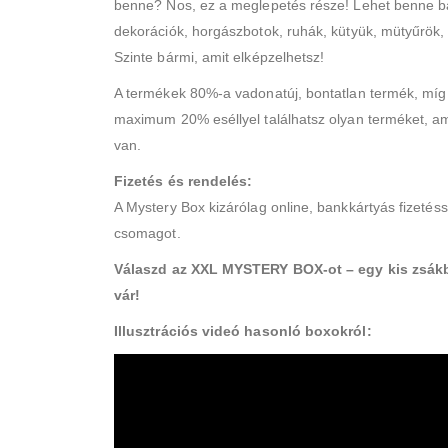
benne? Nos, ez a meglepetés része! Lehet benne bá
dekorációk, horgászbotok, ruhák, kütyük, mütyűrök,
Szinte bármi, amit elképzelhetsz!
A termékek 80%-a vadonatúj, bontatlan termék, mí
maximum 20% eséllyel találhatsz olyan terméket, a
van.
Fizetés és rendelés:
A Mystery Box kizárólag online, bankkártyás fizeté
csomagot.
Válaszd az XXL MYSTERY BOX-ot – egy kis zsákb
vár!
Illusztrációs videó hasonló boxokról: