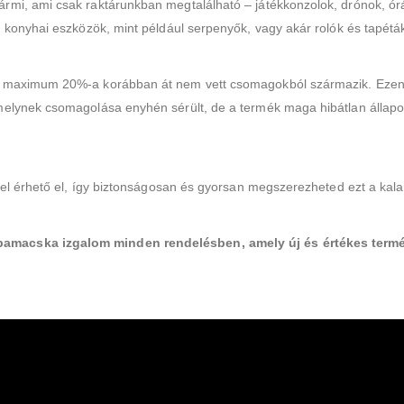
rmi, ami csak raktárunkban megtalálható – játékkonzolok, drónok, ór
 konyhai eszközök, mint például serpenyők, vagy akár rolók és tapétá
g maximum 20%-a korábban át nem vett csomagokból származik. Ezen 
melynek csomagolása enyhén sérült, de a termék maga hibátlan állap
ssel érhető el, így biztonságosan és gyorsan megszerezheted ezt a kal
amacska izgalom minden rendelésben, amely új és értékes term