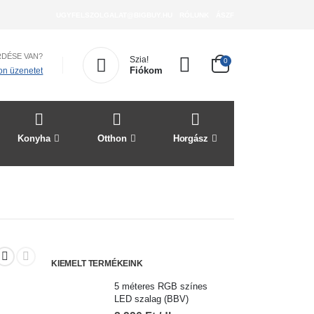
UGYFELSZOLGALAT@BIGBUY.HU
RÓLUNK
ÁSZF
RDÉSE VAN?
Szia!
0
Fiókom
jon üzenetet
Konyha
Otthon
Horgász
Szórakozás
KIEMELT TERMÉKEINK
5 méteres RGB színes
LED szalag (BBV)