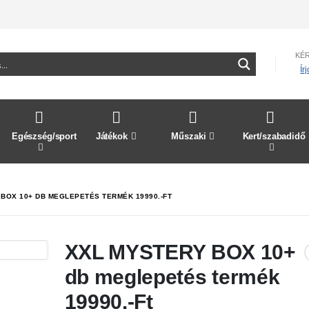
KÉ
Ír
Egészség/sport
Játékok
Műszaki
Kert/szabadidő
BOX 10+ DB MEGLEPETÉS TERMÉK 19990.-FT
XXL MYSTERY BOX 10+
db meglepetés termék
19990.-Ft