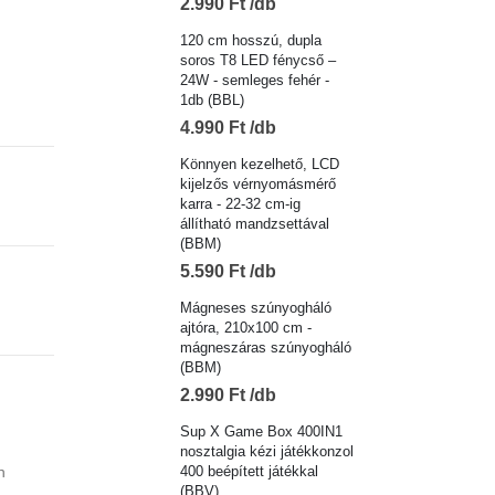
2.990
Ft
120 cm hosszú, dupla
soros T8 LED fénycső –
24W - semleges fehér -
1db (BBL)
4.990
Ft
Könnyen kezelhető, LCD
kijelzős vérnyomásmérő
karra - 22-32 cm-ig
állítható mandzsettával
(BBM)
5.590
Ft
Mágneses szúnyogháló
ajtóra, 210x100 cm -
mágneszáras szúnyogháló
(BBM)
2.990
Ft
Sup X Game Box 400IN1
nosztalgia kézi játékkonzol
n
400 beépített játékkal
(BBV)