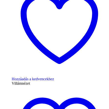
Hozzáadás a kedvencekhez
Villámnézet