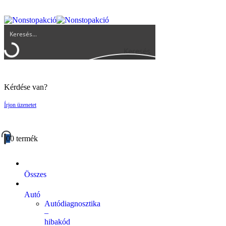
UGYFELSZOLGALAT@BIGBUY.HU
RÓLUNK
ÁSZF
Keresés
Kérdése van?
Írjon üzenetet
0
0 termék
Összes
Autó
Autódiagnosztika
–
hibakód