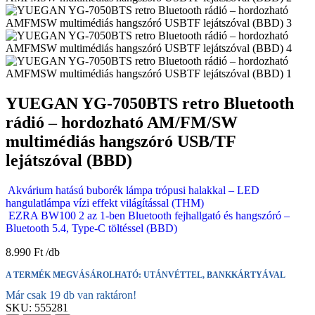
YUEGAN YG-7050BTS retro Bluetooth
rádió – hordozható AM/FM/SW
multimédiás hangszóró USB/TF
lejátszóval (BBD)
Akvárium hatású buborék lámpa trópusi halakkal – LED
hangulatlámpa vízi effekt világítással (THM)
EZRA BW100 2 az 1-ben Bluetooth fejhallgató és hangszóró –
Bluetooth 5.4, Type-C töltéssel (BBD)
8.990
Ft
A TERMÉK MEGVÁSÁROLHATÓ: UTÁNVÉTTEL, BANKKÁRTYÁVAL
Már csak 19 db van raktáron!
SKU:
555281