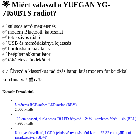
🌟 Miért válaszd a YUEGAN YG-
7050BTS rádiót?
✅ stílusos retró megjelenés
✅ modern Bluetooth kapcsolat
✅ több sávos rádió
✅ USB és memóriakártya lejátszás
✅ hordozható kialakítás
✅ beépített akkumulátor
✅ tökéletes ajándékötlet
👉 Élvezd a klasszikus rádiózás hangulatát modern funkciókkal
kombinálva! 📻🎶✨
Kiemelt Termékeink
5 méteres RGB színes LED szalag (BBV)
2.990
Ft
120 cm hosszú, dupla soros T8 LED fénycső – 24W - semleges fehér - 1db (BBL)
4.990
Ft
Könnyen kezelhető, LCD kijelzős vérnyomásmérő karra - 22-32 cm-ig állítható
mandzsettával (BBM)