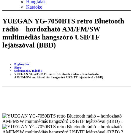
Hangfalak
Karaoke
YUEGAN YG-7050BTS retro Bluetooth
rádió – hordozható AM/FM/SW
multimédiás hangszóró USB/TF
lejátszóval (BBD)
Bigbuy.hu
Shop
Szórakozás
,
Rádiók
YUEGAN YG-7050BTS retro Bluetooth rádió – hordozható
AM/FM/SW multimédiás hangszóró USB/TF lejátszóval (BBD)