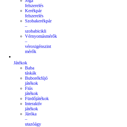
Jóga
felszerelés
Kerékpár
felszerelés
Szobakerékpár
–
szobabicikli
Vérnyomásmérők
–
véroxigénszint
mérők
Játékok
Baba
táskák
Buborékfújó
játékok
Fiús
játékok
Fürdőjátékok
Interaktív
játékok
Járóka
–
utazóágy