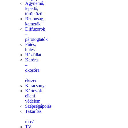
Ágynemű,
lepedő,
törölköző
Biztonság,
kamerák
Diffúzorok
–
párologtatók
Fűtés,
hűtés
Háziállat
Karóra
–
okosóra
–
ékszer
Karácsony
Kártevők
elleni
védelem
Szépségápolás
Takarítás
–
mosás
TV