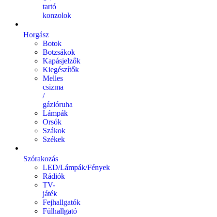
tartó
konzolok
Horgász
Botok
Botzsákok
Kapásjelzők
Kiegészítők
Melles
csizma
/
gázlóruha
Lámpák
Orsók
Szákok
Székek
Szórakozás
LED/Lámpák/Fények
Rádiók
TV-
játék
Fejhallgatók
Fülhallgató