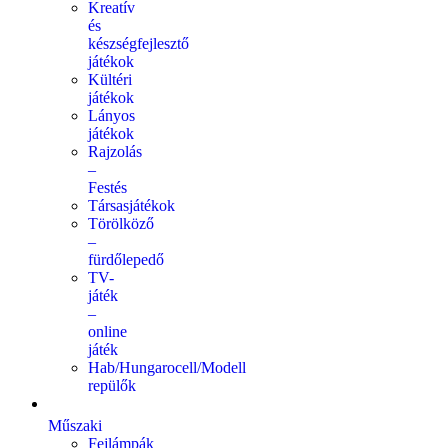
Kreatív
és
készségfejlesztő
játékok
Kültéri
játékok
Lányos
játékok
Rajzolás
–
Festés
Társasjátékok
Törölköző
–
fürdőlepedő
TV-
játék
–
online
játék
Hab/Hungarocell/Modell
repülők
Műszaki
Fejlámpák