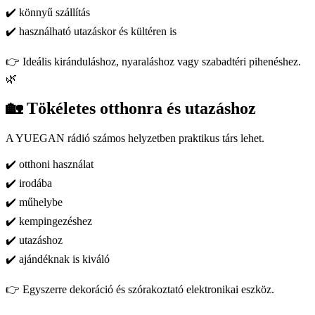
✔️ könnyű szállítás
✔️ használható utazáskor és kültéren is
👉 Ideális kiránduláshoz, nyaraláshoz vagy szabadtéri pihenéshez.
🌿
🏡 Tökéletes otthonra és utazáshoz
A YUEGAN rádió számos helyzetben praktikus társ lehet.
✔️ otthoni használat
✔️ irodába
✔️ műhelybe
✔️ kempingezéshez
✔️ utazáshoz
✔️ ajándéknak is kiváló
👉 Egyszerre dekoráció és szórakoztató elektronikai eszköz.