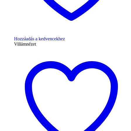
Hozzáadás a kedvencekhez
Villámnézet