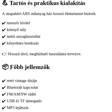
💪 Tartós és praktikus kialakítás
A strapabíró ABS műanyag ház hosszú élettartamot biztosít.
✔️ masszív kivitel
✔️ könnyű súly
✔️ tartós anyaghasználat
✔️ kényelmes hordozás
👉 Hosszú távú, megbízható használatra tervezve.
📦 Főbb jellemzők
✔️ retró vintage dizájn
✔️ Bluetooth kapcsolat
✔️ FM/AM/SW rádió
✔️ USB és TF támogatás
✔️ MP3 lejátszás