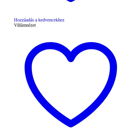
Hozzáadás a kedvencekhez
Villámnézet