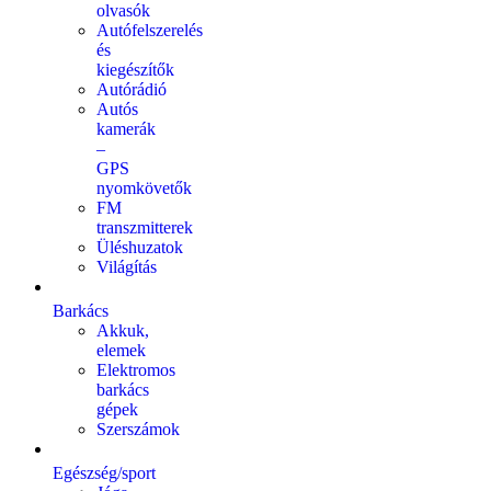
olvasók
Autófelszerelés
és
kiegészítők
Autórádió
Autós
kamerák
–
GPS
nyomkövetők
FM
transzmitterek
Üléshuzatok
Világítás
Barkács
Akkuk,
elemek
Elektromos
barkács
gépek
Szerszámok
Egészség/sport