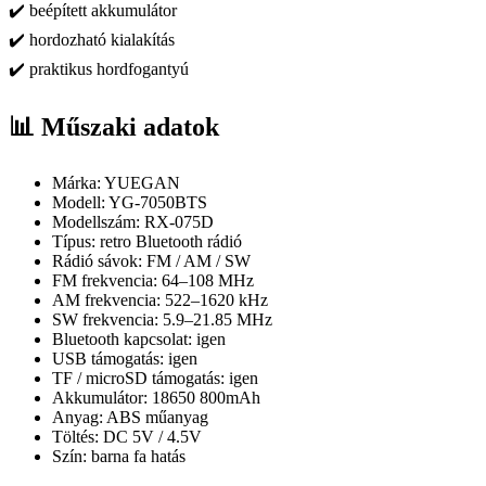
✔️ beépített akkumulátor
✔️ hordozható kialakítás
✔️ praktikus hordfogantyú
📊 Műszaki adatok
Márka: YUEGAN
Modell: YG-7050BTS
Modellszám: RX-075D
Típus: retro Bluetooth rádió
Rádió sávok: FM / AM / SW
FM frekvencia: 64–108 MHz
AM frekvencia: 522–1620 kHz
SW frekvencia: 5.9–21.85 MHz
Bluetooth kapcsolat: igen
USB támogatás: igen
TF / microSD támogatás: igen
Akkumulátor: 18650 800mAh
Anyag: ABS műanyag
Töltés: DC 5V / 4.5V
Szín: barna fa hatás