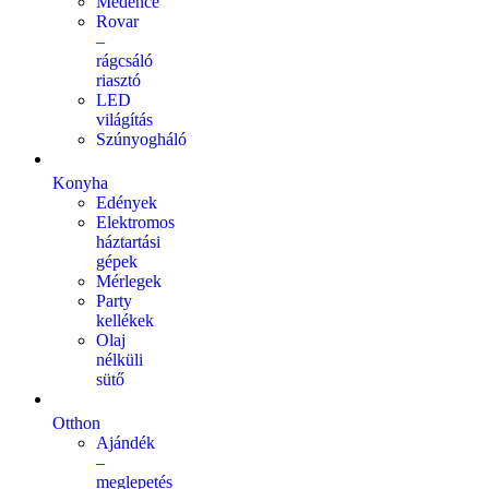
Medence
Rovar
–
rágcsáló
riasztó
LED
világítás
Szúnyogháló
Konyha
Edények
Elektromos
háztartási
gépek
Mérlegek
Party
kellékek
Olaj
nélküli
sütő
Otthon
Ajándék
–
meglepetés