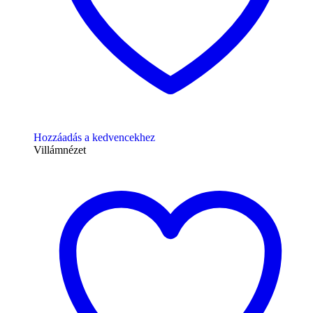
Hozzáadás a kedvencekhez
Villámnézet