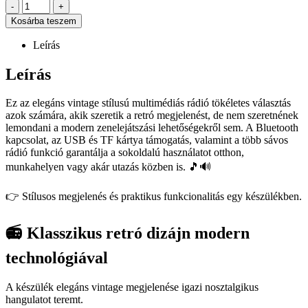
-
+
Kosárba teszem
Leírás
Leírás
Ez az elegáns vintage stílusú multimédiás rádió tökéletes választás
azok számára, akik szeretik a retró megjelenést, de nem szeretnének
lemondani a modern zenelejátszási lehetőségekről sem. A Bluetooth
kapcsolat, az USB és TF kártya támogatás, valamint a több sávos
rádió funkció garantálja a sokoldalú használatot otthon,
munkahelyen vagy akár utazás közben is. 🎵🔊
👉 Stílusos megjelenés és praktikus funkcionalitás egy készülékben.
📻 Klasszikus retró dizájn modern
technológiával
A készülék elegáns vintage megjelenése igazi nosztalgikus
hangulatot teremt.