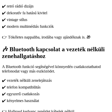
✔️ retró rádió dizájn
✔️ dekoratív fa hatású kivitel
✔️ vintage stílus
✔️ modern multimédiás funkciók
👉 Tökéletes nappaliba, irodába vagy ajándéknak is. 🎁
🎶 Bluetooth kapcsolat a vezeték nélküli
zenehallgatáshoz
A Bluetooth funkció segítségével könnyedén csatlakoztathatod
telefonodat vagy más eszközödet.
✔️ vezeték nélküli zenelejátszás
✔️ telefon kompatibilitás
✔️ egyszerű csatlakozás
✔️ kényelmes használat
👉 Hallgasd kedvenc zenéidet kábelek nélkül.