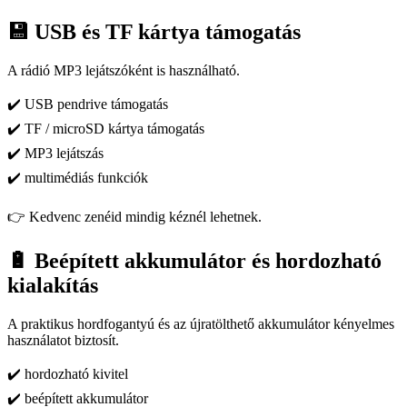
💾 USB és TF kártya támogatás
A rádió MP3 lejátszóként is használható.
✔️ USB pendrive támogatás
✔️ TF / microSD kártya támogatás
✔️ MP3 lejátszás
✔️ multimédiás funkciók
👉 Kedvenc zenéid mindig kéznél lehetnek.
🔋 Beépített akkumulátor és hordozható
kialakítás
A praktikus hordfogantyú és az újratölthető akkumulátor kényelmes
használatot biztosít.
✔️ hordozható kivitel
✔️ beépített akkumulátor