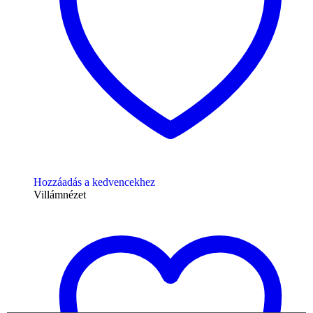
Hozzáadás a kedvencekhez
Villámnézet