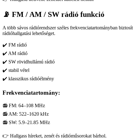
📡 FM / AM / SW rádió funkció
A több sávos rádiórendszer széles frekvenciatartományban biztosít
rádióhallgatási lehetőséget.
✔️ FM rádió
✔️ AM rádió
✔️ SW rövidhullámú rádió
✔️ stabil vétel
✔️ klasszikus rádióélmény
Frekvenciatartomány:
📻 FM: 64–108 MHz
📻 AM: 522–1620 kHz
📻 SW: 5.9–21.85 MHz
👉 Hallgass híreket, zenét és rádióműsorokat bárhol.