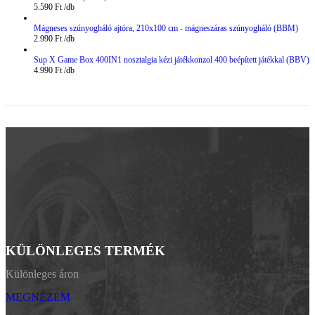
5.590
Ft
Mágneses szúnyogháló ajtóra, 210x100 cm - mágneszáras szúnyogháló (BBM)
2.990
Ft
Sup X Game Box 400IN1 nosztalgia kézi játékkonzol 400 beépített játékkal (BBV)
4.990
Ft
KÜLÖNLEGES TERMÉK
Különleges áron
MEGNÉZEM