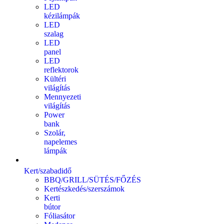
LED
kézilámpák
LED
szalag
LED
panel
LED
reflektorok
Kültéri
világítás
Mennyezeti
világítás
Power
bank
Szolár,
napelemes
lámpák
Kert/szabadidő
BBQ/GRILL/SÜTÉS/FŐZÉS
Kertészkedés/szerszámok
Kerti
bútor
Fóliasátor