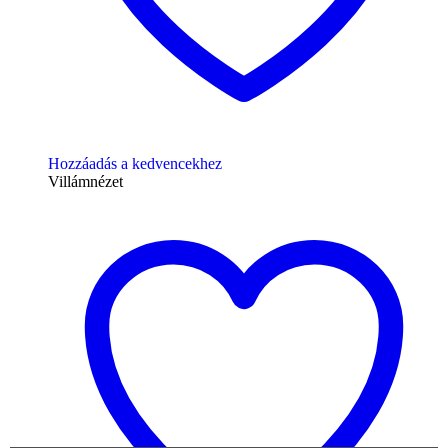
Hozzáadás a kedvencekhez
Villámnézet