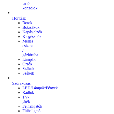
tartó
konzolok
Horgász
Botok
Botzsákok
Kapásjelzők
Kiegészítők
Melles
csizma
/
gázlóruha
Lámpák
Orsók
Szákok
Székek
Szórakozás
LED/Lámpák/Fények
Rádiók
TV-
játék
Fejhallgatók
Fülhallgató