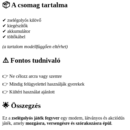
📦 A csomag tartalma
✔ zselégolyós kilövő
✔ kiegészítők
✔ akkumulátor
✔ töltőkábel
(a tartalom modellfüggően eltérhet)
⚠️ Fontos tudnivaló
👉 Ne célozz arcra vagy szemre
👉 Mindig felügyelettel használják gyerekek
👉 Kültéri használat ajánlott
🌟 Összegzés
Ez a
zselégolyós játék fegyver
egy modern, látványos és akciódús
játék, amely
mozgásra, versengésre és szórakozásra épül
.