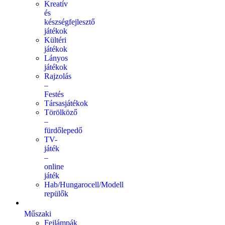
Kreatív
és
készségfejlesztő
játékok
Kültéri
játékok
Lányos
játékok
Rajzolás
–
Festés
Társasjátékok
Törölköző
–
fürdőlepedő
TV-
játék
–
online
játék
Hab/Hungarocell/Modell
repülők
Műszaki
Fejlámpák