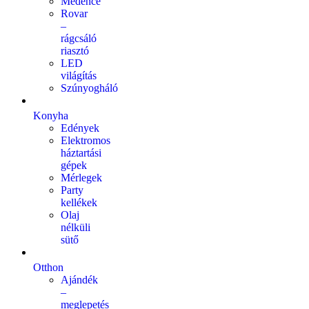
Medence
Rovar
–
rágcsáló
riasztó
LED
világítás
Szúnyogháló
Konyha
Edények
Elektromos
háztartási
gépek
Mérlegek
Party
kellékek
Olaj
nélküli
sütő
Otthon
Ajándék
–
meglepetés