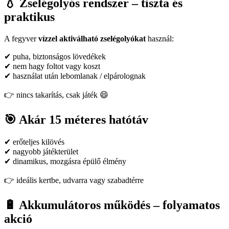
💧 Zselégolyós rendszer – tiszta és
praktikus
A fegyver
vízzel aktiválható zselégolyókat
használ:
✔ puha, biztonságos lövedékek
✔ nem hagy foltot vagy koszt
✔ használat után lebomlanak / elpárolognak
👉 nincs takarítás, csak játék 😄
🎯 Akár 15 méteres hatótáv
✔ erőteljes kilövés
✔ nagyobb játékterület
✔ dinamikus, mozgásra épülő élmény
👉 ideális kertbe, udvarra vagy szabadtérre
🔋 Akkumulátoros működés – folyamatos
akció