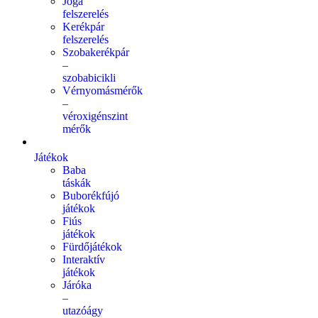
Jóga
felszerelés
Kerékpár
felszerelés
Szobakerékpár
–
szobabicikli
Vérnyomásmérők
–
véroxigénszint
mérők
Játékok
Baba
táskák
Buborékfújó
játékok
Fiús
játékok
Fürdőjátékok
Interaktív
játékok
Járóka
–
utazóágy