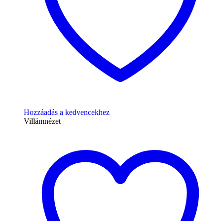
Hozzáadás a kedvencekhez
Villámnézet