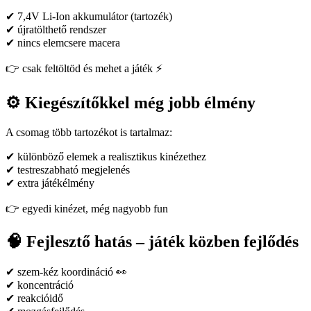
✔ 7,4V Li-Ion akkumulátor (tartozék)
✔ újratölthető rendszer
✔ nincs elemcsere macera
👉 csak feltöltöd és mehet a játék ⚡
⚙️ Kiegészítőkkel még jobb élmény
A csomag több tartozékot is tartalmaz:
✔ különböző elemek a realisztikus kinézethez
✔ testreszabható megjelenés
✔ extra játékélmény
👉 egyedi kinézet, még nagyobb fun
🧠 Fejlesztő hatás – játék közben fejlődés
✔ szem-kéz koordináció 👀
✔ koncentráció
✔ reakcióidő