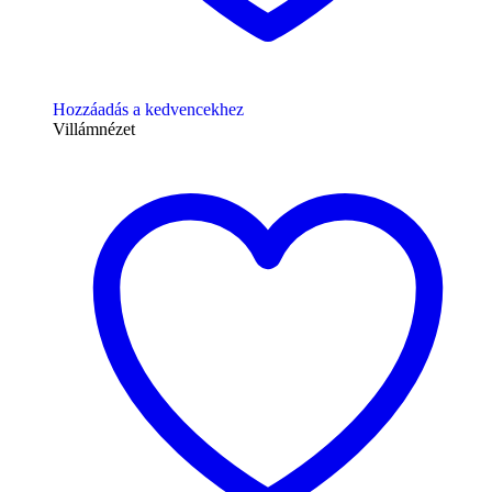
Hozzáadás a kedvencekhez
Villámnézet