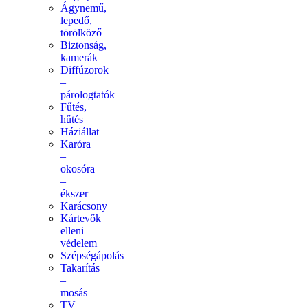
Ágynemű,
lepedő,
törölköző
Biztonság,
kamerák
Diffúzorok
–
párologtatók
Fűtés,
hűtés
Háziállat
Karóra
–
okosóra
–
ékszer
Karácsony
Kártevők
elleni
védelem
Szépségápolás
Takarítás
–
mosás
TV