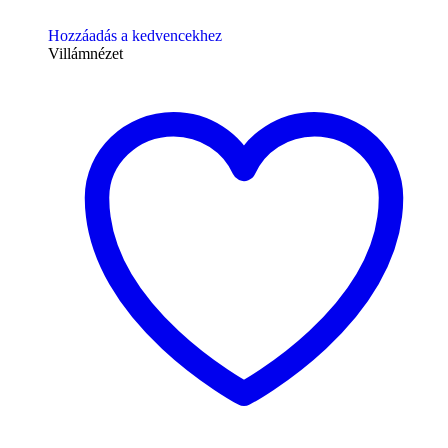
Hozzáadás a kedvencekhez
Villámnézet