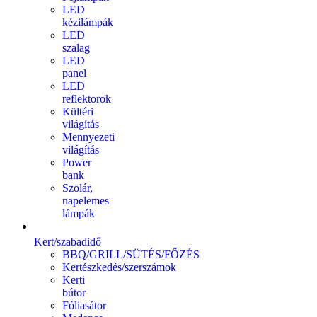
LED
kézilámpák
LED
szalag
LED
panel
LED
reflektorok
Kültéri
világítás
Mennyezeti
világítás
Power
bank
Szolár,
napelemes
lámpák
Kert/szabadidő
BBQ/GRILL/SÜTÉS/FŐZÉS
Kertészkedés/szerszámok
Kerti
bútor
Fóliasátor