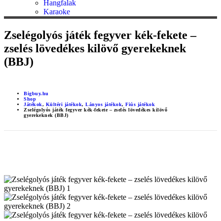
Hangfalak
Karaoke
Zselégolyós játék fegyver kék-fekete –
zselés lövedékes kilövő gyerekeknek
(BBJ)
Bigbuy.hu
Shop
Játékok
,
Kültéri játékok
,
Lányos játékok
,
Fiús játékok
Zselégolyós játék fegyver kék-fekete – zselés lövedékes kilövő
gyerekeknek (BBJ)