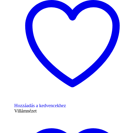
Hozzáadás a kedvencekhez
Villámnézet