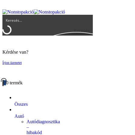
UGYFELSZOLGALAT@BIGBUY.HU
RÓLUNK
ÁSZF
Keresés
Kérdése van?
Írjon üzenetet
0
0 termék
Összes
Autó
Autódiagnosztika
–
hibakód