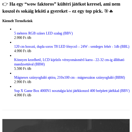
👉
Ha egy “wow faktoros” kültéri játékot keresel, ami nem
koszol és sokáig leköti a gyereket – ez egy top pick.
🎯🔥
Kiemelt Termékeink
5 méteres RGB színes LED szalag (BBV)
2.990
Ft
120 cm hosszú, dupla soros T8 LED fénycső – 24W - semleges fehér - 1db (BBL)
4.990
Ft
Könnyen kezelhető, LCD kijelzős vérnyomásmérő karra - 22-32 cm-ig állítható
mandzsettával (BBM)
5.590
Ft
Mágneses szúnyogháló ajtóra, 210x100 cm - mágneszáras szúnyogháló (BBM)
2.990
Ft
Sup X Game Box 400IN1 nosztalgia kézi játékkonzol 400 beépített játékkal (BBV)
4.990
Ft