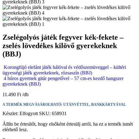
Zselégolyós játék fegyver kék-fekete –
zselés lövedékes kilövő gyerekeknek
(BBJ)
Korongfújó elefánt játék hálóval és védőszemüveggel – kültéri
ügyességi játék gyerekeknek, rózsaszín (BBJ)
4 húros gyermek gitár pengetővel – 57 cm-es kezdő hangszer
gyerekeknek (BBJ)
11.490
Ft
A TERMÉK MEGVÁSÁROLHATÓ: UTÁNVÉTTEL, BANKKÁRTYÁVAL
Készlet:
Elfogyott
SKU:
658931
Állíts be értesítőt, hogy elsőként értesülj arról, ha ez a termék ismét
elérhető lesz.