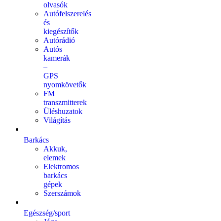
olvasók
Autófelszerelés
és
kiegészítők
Autórádió
Autós
kamerák
–
GPS
nyomkövetők
FM
transzmitterek
Üléshuzatok
Világítás
Barkács
Akkuk,
elemek
Elektromos
barkács
gépek
Szerszámok
Egészség/sport