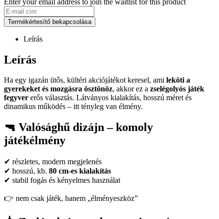
Enter your email address to join the waitlist for this product
Termékértesítő bekapcsolása
Leírás
Leírás
Ha egy igazán ütős, kültéri akciójátékot keresel, ami
leköti a
gyerekeket és mozgásra ösztönöz
, akkor ez a
zselégolyós játék
fegyver
erős választás. Látványos kialakítás, hosszú méret és
dinamikus működés – itt tényleg van élmény.
🔫 Valósághű dizájn – komoly
játékélmény
✔ részletes, modern megjelenés
✔ hosszú, kb.
80 cm-es kialakítás
✔ stabil fogás és kényelmes használat
👉 nem csak játék, hanem „élményeszköz”