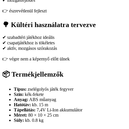
✔ mozgásfejlődés
👉 észrevétlenül fejleszt
🌳 Kültéri használatra tervezve
✔ szabadtéri játékhoz ideális
✔ csapatjátékhoz is tökéletes
✔ aktív, mozgásos szórakozás
👉 végre nem a képernyő előtt ülnek
📦 Termékjellemzők
Típus:
zselégolyós játék fegyver
Szín:
kék-fekete
Anyag:
ABS műanyag
Hatótáv:
kb. 15 m
Tápellátás:
7,4V Li-Ion akkumulátor
Méret:
80 × 10 × 25 cm
Súly:
kb. 0.8 kg