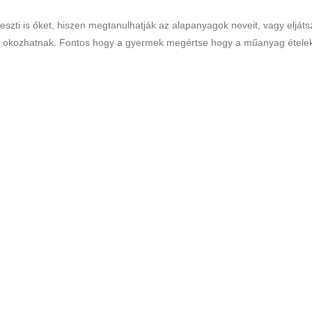
szti is őket, hiszen megtanulhatják az alapanyagok neveit, vagy elját
ást okozhatnak. Fontos hogy a gyermek megértse hogy a műanyag étel