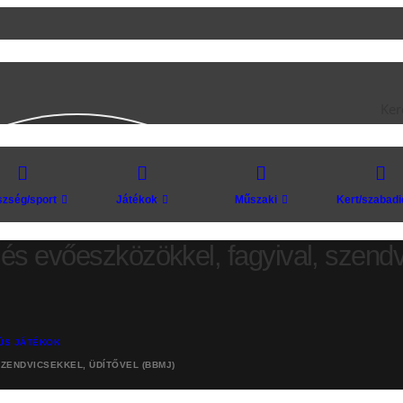
Ker
zség/sport
Játékok
Műszaki
Kert/szabadi
l és evőeszközökkel, fagyival, szend
IÚS JÁTÉKOK
ZENDVICSEKKEL, ÜDÍTŐVEL (BBMJ)