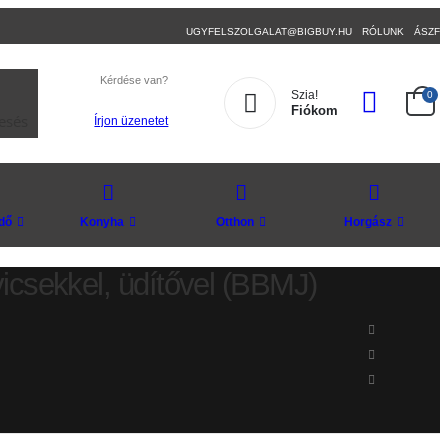
UGYFELSZOLGALAT@BIGBUY.HU
RÓLUNK
ÁSZF
Kérdése van?
Szia!
0
Fiókom
esés
Írjon üzenetet
dő
Konyha
Otthon
Horgász
vicsekkel, üdítővel (BBMJ)