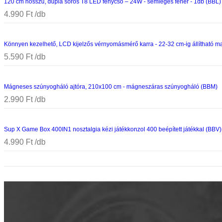
120 cm hosszú, dupla soros T8 LED fénycső – 24W - semleges fehér - 1db (BBL)
4.990
Ft
Könnyen kezelhető, LCD kijelzős vérnyomásmérő karra - 22-32 cm-ig állítható m
5.590
Ft
Mágneses szúnyogháló ajtóra, 210x100 cm - mágneszáras szúnyogháló (BBM)
2.990
Ft
Sup X Game Box 400IN1 nosztalgia kézi játékkonzol 400 beépített játékkal (BBV)
4.990
Ft