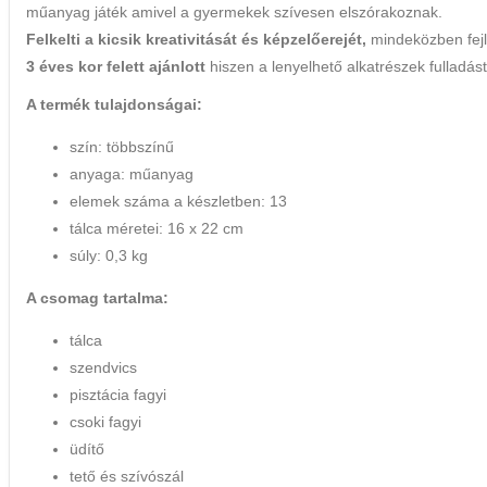
műanyag játék amivel a gyermekek szívesen elszórakoznak.
Felkelti a kicsik kreativitását és képzelőerejét,
mindeközben fejle
3 éves kor felett ajánlott
hiszen a lenyelhető alkatrészek fullad
A termék tulajdonságai:
szín: többszínű
anyaga: műanyag
elemek száma a készletben: 13
tálca méretei: 16 x 22 cm
súly: 0,3 kg
A csomag tartalma:
tálca
szendvics
pisztácia fagyi
csoki fagyi
üdítő
tető és szívószál