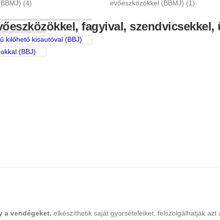
evőeszközökkel, fagyival, szendvicsekkel,
ű kilőhető kisautóval (BBJ)
mokkal (BBJ)
y a vendégeket,
elkészíthetik saját gyorsételeiket, felszolgálhatják az