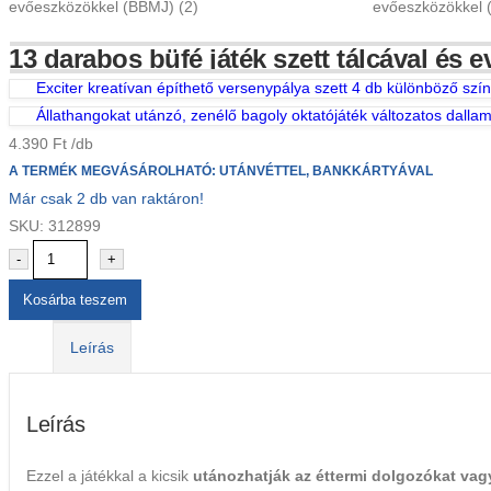
13 darabos büfé játék szett tálcával és 
Exciter kreatívan építhető versenypálya szett 4 db különböző szín
Állathangokat utánzó, zenélő bagoly oktatójáték változatos dalla
4.390
Ft
A TERMÉK MEGVÁSÁROLHATÓ: UTÁNVÉTTEL, BANKKÁRTYÁVAL
Már csak 2 db van raktáron!
SKU:
312899
-
+
Kosárba teszem
Leírás
Leírás
Ezzel a játékkal a kicsik
utánozhatják az éttermi dolgozókat vag