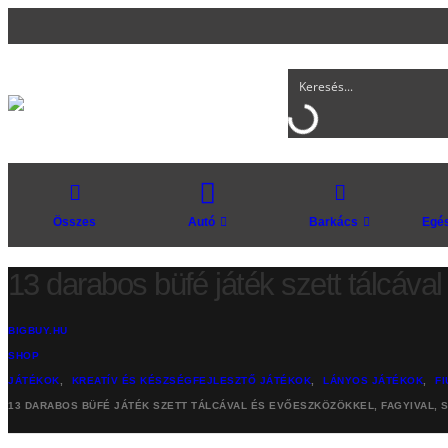
Összes
Autó
Barkács
Egés
13 darabos büfé játék szett tálcáva
BIGBUY.HU
SHOP
JÁTÉKOK
,
KREATÍV ÉS KÉSZSÉGFEJLESZTŐ JÁTÉKOK
,
LÁNYOS JÁTÉKOK
,
F
13 DARABOS BÜFÉ JÁTÉK SZETT TÁLCÁVAL ÉS EVŐESZKÖZÖKKEL, FAGYIVAL, S