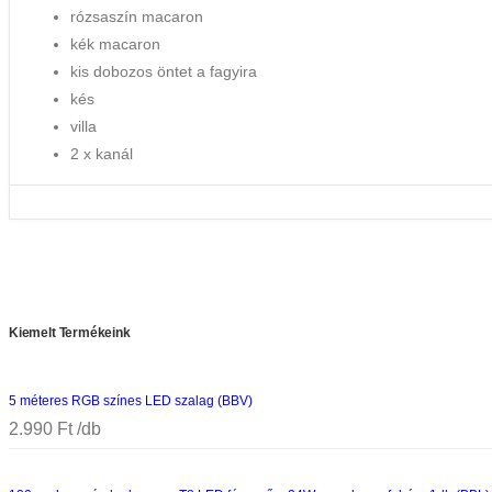
rózsaszín macaron
kék macaron
kis dobozos öntet a fagyira
kés
villa
2 x kanál
Kiemelt Termékeink
5 méteres RGB színes LED szalag (BBV)
2.990
Ft