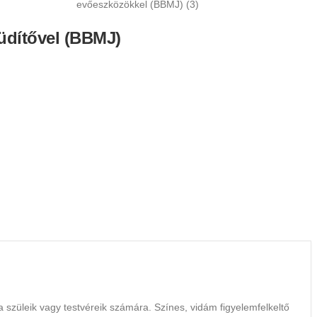
 üdítővel (BBMJ)
t a szüleik vagy testvéreik számára. Színes, vidám figyelemfelkeltő