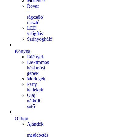
Medence
Rovar
–
rágcsáló
riasztó
LED
világítás
Szúnyogháló
Konyha
Edények
Elektromos
háztartási
gépek
Mérlegek
Party
kellékek
Olaj
nélküli
sütő
Otthon
Ajándék
–
meglepetés