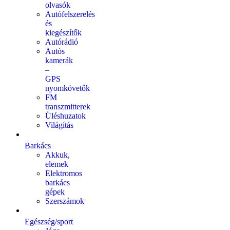
olvasók
Autófelszerelés
és
kiegészítők
Autórádió
Autós
kamerák
–
GPS
nyomkövetők
FM
transzmitterek
Üléshuzatok
Világítás
Barkács
Akkuk,
elemek
Elektromos
barkács
gépek
Szerszámok
Egészség/sport