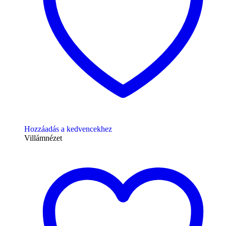
Hozzáadás a kedvencekhez
Villámnézet