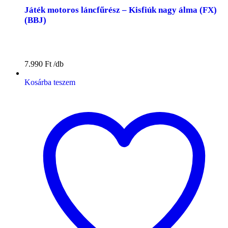
Játék motoros láncfűrész – Kisfiúk nagy álma (FX)
(BBJ)
7.990
Ft
Kosárba teszem