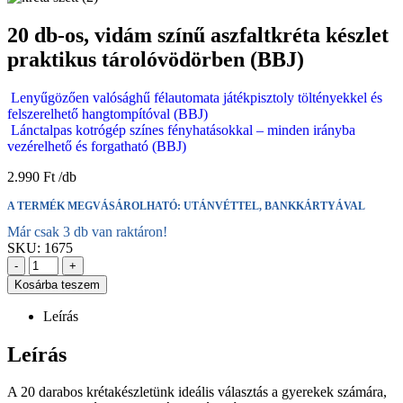
20 db-os, vidám színű aszfaltkréta készlet
praktikus tárolóvödörben (BBJ)
Lenyűgözően valósághű félautomata játékpisztoly töltényekkel és
felszerelhető hangtompítóval (BBJ)
Lánctalpas kotrógép színes fényhatásokkal – minden irányba
vezérelhető és forgatható (BBJ)
2.990
Ft
A TERMÉK MEGVÁSÁROLHATÓ: UTÁNVÉTTEL, BANKKÁRTYÁVAL
Már csak 3 db van raktáron!
SKU:
1675
-
+
Kosárba teszem
Leírás
Leírás
A 20 darabos krétakészletünk ideális választás a gyerekek számára,