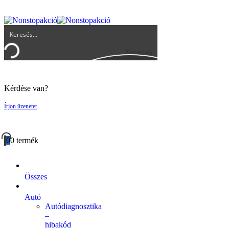
UGYFELSZOLGALAT@BIGBUY.HU
RÓLUNK
ÁSZF
Keresés
Kérdése van?
Írjon üzenetet
0
0 termék
Összes
Autó
Autódiagnosztika
–
hibakód