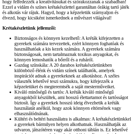
hogy felfedezzék a kreativitásukat és szórakozzanak a szabadban!
Ezzel a vidám és színes krétakészlettel garantáltan órákig tartó játék
és alkotás vár rájuk. Hagyd, hogy a képzeletük szárnyaljon és
élvezd, hogy kicsiként ismerkednek a művészet világával!
Krétakészletünk jellemzői:
Biztonságos és könnyen kezelhető: A kréták kifejezetten a
gyerekek számára tervezettek, ezért könnyen foghatóak és
használhatóak a kis kezek számára. A gyerekek számára
biztonságosak, nem tartalmaznak toxikus anyagokat, és
könnyen lemoshatók a bőrről és a ruháról.
Gazdag színskála: A 20 darabos krétakészletünkben
különböző élénk és vidám színek találhatók, amelyek
inspirációt adnak a gyerekeknek az alkotáshoz. A széles
választék lehetővé teszi számukra, hogy kifejezzék a
képzeletüket és megteremtsék a saját mesterműveiket.
Kiváló minőségű és tartós: A kréták kiváló minőségű
anyagokból készültek, ami hosszú élettartamot és tartósságot
biztosít. Így a gyerekek hosszú ideig élvezhetik a kréták
használatát anélkül, hogy azok könnyen eltörnének vagy
elhasználódnának.
Kültéri és beltéri használatra is alkalmas: A krétakészletünkkel
a gyerekek bármilyen helyen alkothatnak. Használhatják az
udvaron, játszótéren vagy akár otthoni táblán is. Ez lehetővé