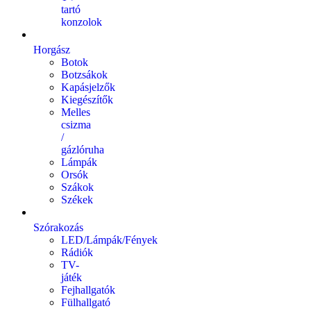
tartó
konzolok
Horgász
Botok
Botzsákok
Kapásjelzők
Kiegészítők
Melles
csizma
/
gázlóruha
Lámpák
Orsók
Szákok
Székek
Szórakozás
LED/Lámpák/Fények
Rádiók
TV-
játék
Fejhallgatók
Fülhallgató