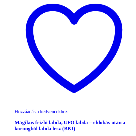
Hozzáadás a kedvencekhez
Mágikus frizbi labda, UFO labda – eldobás után a
korongból labda lesz (BBJ)