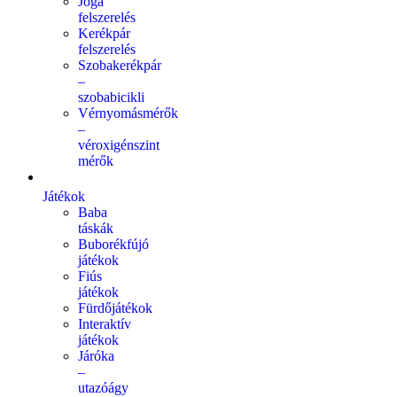
Jóga
felszerelés
Kerékpár
felszerelés
Szobakerékpár
–
szobabicikli
Vérnyomásmérők
–
véroxigénszint
mérők
Játékok
Baba
táskák
Buborékfújó
játékok
Fiús
játékok
Fürdőjátékok
Interaktív
játékok
Járóka
–
utazóágy