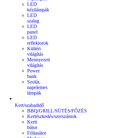
LED
kézilámpák
LED
szalag
LED
panel
LED
reflektorok
Kültéri
világítás
Mennyezeti
világítás
Power
bank
Szolár,
napelemes
lámpák
Kert/szabadidő
BBQ/GRILL/SÜTÉS/FŐZÉS
Kertészkedés/szerszámok
Kerti
bútor
Fóliasátor