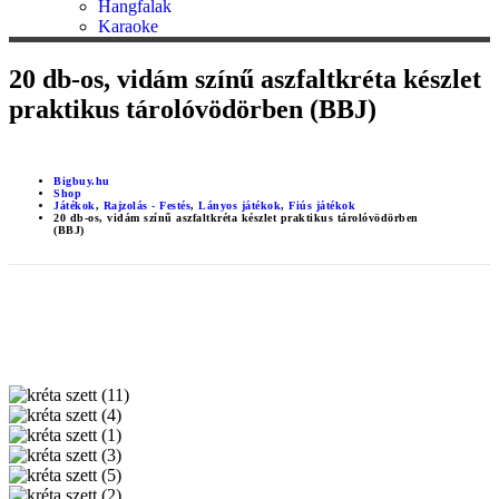
Hangfalak
Karaoke
20 db-os, vidám színű aszfaltkréta készlet
praktikus tárolóvödörben (BBJ)
Bigbuy.hu
Shop
Játékok
,
Rajzolás - Festés
,
Lányos játékok
,
Fiús játékok
20 db-os, vidám színű aszfaltkréta készlet praktikus tárolóvödörben
(BBJ)