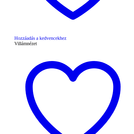
Hozzáadás a kedvencekhez
Villámnézet