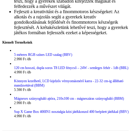
teszi, hogy a gyerekek szabadon kifejezzék magukat és
felfedezzék a művészet világát.
Fejleszti a kreativitást és a finommotoros készségeket: Az
alkotás és a rajzolás segíti a gyerekek kreatív
gondolkodásának fejlődését és finommotoros készségeik
fejlesztését. A krétakészletünk lehetővé teszi, hogy a gyerekek
játékos formában fejlesszék ezeket a képességeket.
Kiemelt Termékeink
5 méteres RGB színes LED szalag (BBV)
2.990
Ft
120 cm hosszú, dupla soros T8 LED fénycső – 24W - semleges fehér - 1db (BBL)
4.990
Ft
Könnyen kezelhető, LCD kijelzős vérnyomásmérő karra - 22-32 cm-ig állítható
mandzsettával (BBM)
5.590
Ft
Mágneses szúnyogháló ajtóra, 210x100 cm - mágneszáras szúnyogháló (BBM)
2.990
Ft
Sup X Game Box 400IN1 nosztalgia kézi játékkonzol 400 beépített játékkal (BBV)
4.990
Ft