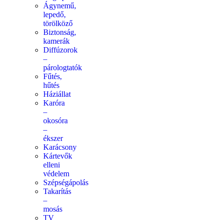
Ágynemű,
lepedő,
törölköző
Biztonság,
kamerák
Diffúzorok
–
párologtatók
Fűtés,
hűtés
Háziállat
Karóra
–
okosóra
–
ékszer
Karácsony
Kártevők
elleni
védelem
Szépségápolás
Takarítás
–
mosás
TV