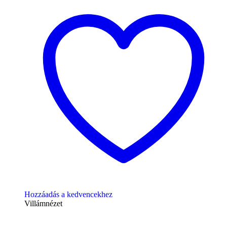
Hozzáadás a kedvencekhez
Villámnézet