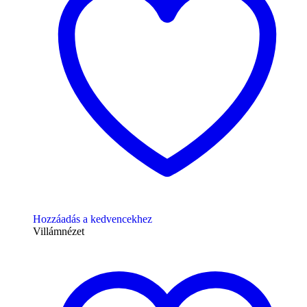
Hozzáadás a kedvencekhez
Villámnézet