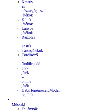
Kreatív
és
készségfejlesztő
játékok
Kültéri
játékok
Lányos
játékok
Rajzolás
–
Festés
Társasjátékok
Törölköző
–
fürdőlepedő
TV-
játék
–
online
játék
Hab/Hungarocell/Modell
repülők
Műszaki
Fejlámpák