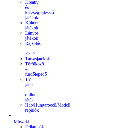
Kreatív
és
készségfejlesztő
játékok
Kültéri
játékok
Lányos
játékok
Rajzolás
–
Festés
Társasjátékok
Törölköző
–
fürdőlepedő
TV-
játék
–
online
játék
Hab/Hungarocell/Modell
repülők
Műszaki
Fejlámpák