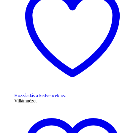
Hozzáadás a kedvencekhez
Villámnézet