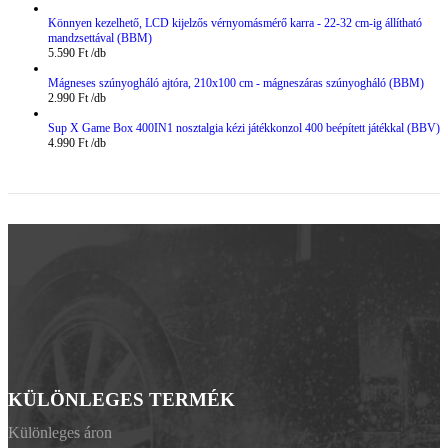
Könnyen kezelhető, LCD kijelzős vérnyomásmérő karra - 22-32 cm-ig állítható
mandzsettával (BBM)
5.590
Ft
Mágneses szúnyogháló ajtóra, 210x100 cm - mágneszáras szúnyogháló (BBM)
2.990
Ft
Sup X Game Box 400IN1 nosztalgia kézi játékkonzol 400 beépített játékkal (BBV)
4.990
Ft
KÜLÖNLEGES TERMÉK
Különleges áron