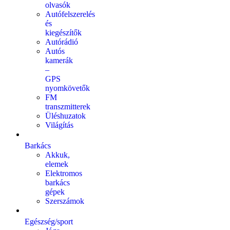
olvasók
Autófelszerelés
és
kiegészítők
Autórádió
Autós
kamerák
–
GPS
nyomkövetők
FM
transzmitterek
Üléshuzatok
Világítás
Barkács
Akkuk,
elemek
Elektromos
barkács
gépek
Szerszámok
Egészség/sport