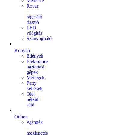
Medence
Rovar
–
rágcsáló
riasztó
LED
világítás
Szúnyogháló
Konyha
Edények
Elektromos
háztartási
gépek
Mérlegek
Party
kellékek
Olaj
nélküli
sütő
Otthon
Ajándék
–
meglepetés