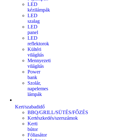
LED
kézilámpák
LED
szalag
LED
panel
LED
reflektorok
Kültéri
világítás
Mennyezeti
világítás
Power
bank
Szolár,
napelemes
lámpák
Kert/szabadidő
BBQ/GRILL/SÜTÉS/FŐZÉS
Kertészkedés/szerszámok
Kerti
bútor
Fóliasátor