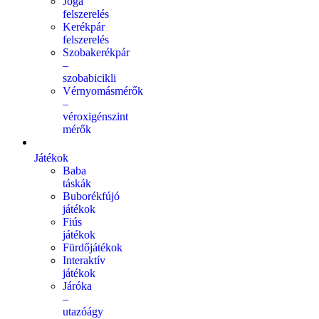
Jóga
felszerelés
Kerékpár
felszerelés
Szobakerékpár
–
szobabicikli
Vérnyomásmérők
–
véroxigénszint
mérők
Játékok
Baba
táskák
Buborékfújó
játékok
Fiús
játékok
Fürdőjátékok
Interaktív
játékok
Járóka
–
utazóágy