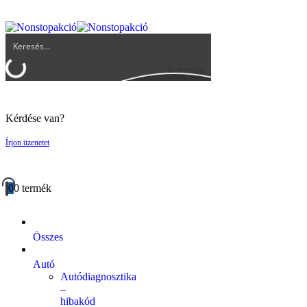
UGYFELSZOLGALAT@BIGBUY.HU
RÓLUNK
ÁSZF
Keresés
Kérdése van?
Írjon üzenetet
0
0 termék
Összes
Autó
Autódiagnosztika
–
hibakód