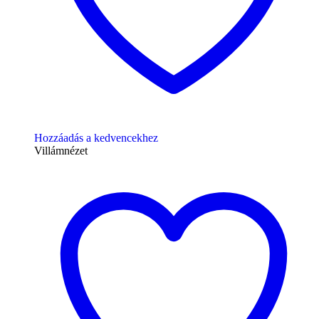
Hozzáadás a kedvencekhez
Villámnézet