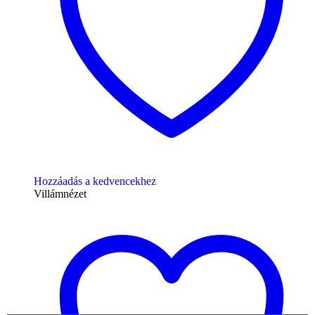
Hozzáadás a kedvencekhez
Villámnézet