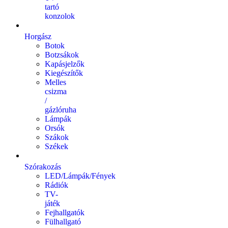
tartó
konzolok
Horgász
Botok
Botzsákok
Kapásjelzők
Kiegészítők
Melles
csizma
/
gázlóruha
Lámpák
Orsók
Szákok
Székek
Szórakozás
LED/Lámpák/Fények
Rádiók
TV-
játék
Fejhallgatók
Fülhallgató