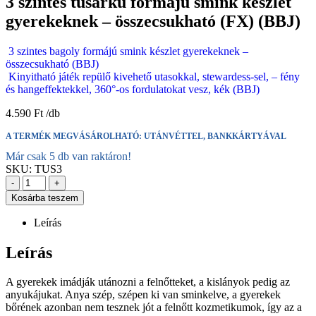
3 szintes tűsarkú formájú smink készlet
gyerekeknek – összecsukható (FX) (BBJ)
3 szintes bagoly formájú smink készlet gyerekeknek –
összecsukható (BBJ)
Kinyitható játék repülő kivehető utasokkal, stewardess-sel, – fény
és hangeffektekkel, 360°-os fordulatokat vesz, kék (BBJ)
4.590
Ft
A TERMÉK MEGVÁSÁROLHATÓ: UTÁNVÉTTEL, BANKKÁRTYÁVAL
Már csak 5 db van raktáron!
SKU:
TUS3
-
+
Kosárba teszem
Leírás
Leírás
A gyerekek imádják utánozni a felnőtteket, a kislányok pedig az
anyukájukat. Anya szép, szépen ki van sminkelve, a gyerekek
bőrének azonban nem tesznek jót a felnőtt kozmetikumok, így az a