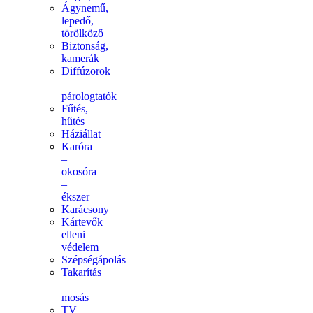
Ágynemű,
lepedő,
törölköző
Biztonság,
kamerák
Diffúzorok
–
párologtatók
Fűtés,
hűtés
Háziállat
Karóra
–
okosóra
–
ékszer
Karácsony
Kártevők
elleni
védelem
Szépségápolás
Takarítás
–
mosás
TV