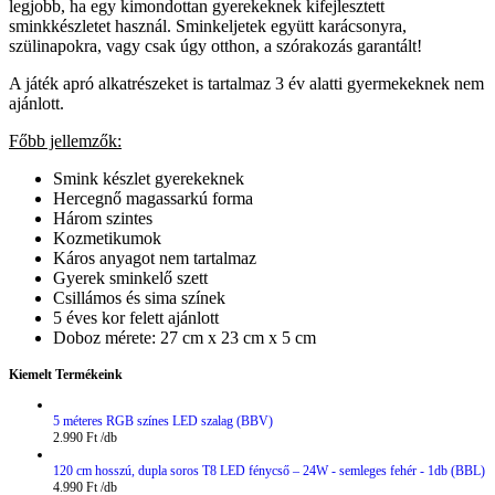
legjobb, ha egy kimondottan gyerekeknek kifejlesztett
sminkkészletet használ. Sminkeljetek együtt karácsonyra,
szülinapokra, vagy csak úgy otthon, a szórakozás garantált!
A játék apró alkatrészeket is tartalmaz 3 év alatti gyermekeknek nem
ajánlott.
Főbb jellemzők:
Smink készlet gyerekeknek
Hercegnő magassarkú forma
Három szintes
Kozmetikumok
Káros anyagot nem tartalmaz
Gyerek sminkelő szett
Csillámos és sima színek
5 éves kor felett ajánlott
Doboz mérete: 27 cm x 23 cm x 5 cm
Kiemelt Termékeink
5 méteres RGB színes LED szalag (BBV)
2.990
Ft
120 cm hosszú, dupla soros T8 LED fénycső – 24W - semleges fehér - 1db (BBL)
4.990
Ft