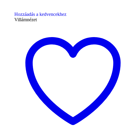
Hozzáadás a kedvencekhez
Villámnézet