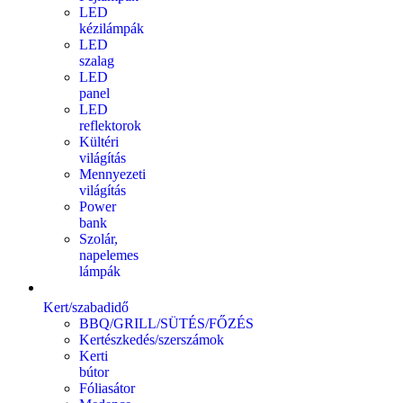
LED
kézilámpák
LED
szalag
LED
panel
LED
reflektorok
Kültéri
világítás
Mennyezeti
világítás
Power
bank
Szolár,
napelemes
lámpák
Kert/szabadidő
BBQ/GRILL/SÜTÉS/FŐZÉS
Kertészkedés/szerszámok
Kerti
bútor
Fóliasátor