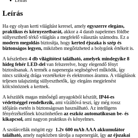
Leírás
Leírás
Ha egy olyan kerti világítást keresel, amely
egyszerre elegáns,
praktikus és környezetbarát,
akkor a 4 darab napelemes földbe
süllyeszthető térkő világítás a megfelelő választás számodra. Ez a
modern megoldás
biztosítja, hogy
kerted éjszaka is szép és
biztonságos legyen,
miközben megőrizheted a bolygónk értékeit is.
A készletben
4 db világítótest található, amelyek mindegyike 8
hideg fehér LED-del
van felszerelve, hogy elegendő fényt
biztosítsanak. A termék a napenergia segítségével működik, így
nincs szükség drága vezetékekre és elektromos áramra. A világítások
teljesen talajszintig süllyeszthetők, így elegáns megjelenést
kölcsönöznek a kertnek.
A készülék magas minőségű anyagokból készült,
IP44-es
védettséggel rendelkezik,
ami vízállóvá teszi, így még rossz
időjárás esetén is biztonságosan használható. Az intelligens
fényérzékelőnek köszönhetően
az eszköz automatikusan be- és
kikapcsol,
ami nagyon praktikus és kényelmes.
A szolárcellák mögött egy
1.2v 600 mAh AAA akkumulátor
található,
amely napközben tárolja a napenergiát, így
az éjszakai