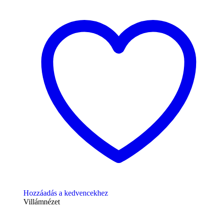
Hozzáadás a kedvencekhez
Villámnézet