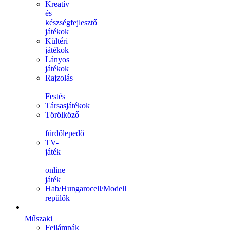
Kreatív
és
készségfejlesztő
játékok
Kültéri
játékok
Lányos
játékok
Rajzolás
–
Festés
Társasjátékok
Törölköző
–
fürdőlepedő
TV-
játék
–
online
játék
Hab/Hungarocell/Modell
repülők
Műszaki
Fejlámpák