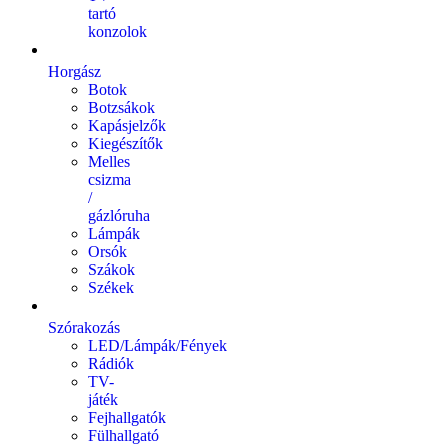
tartó
konzolok
Horgász
Botok
Botzsákok
Kapásjelzők
Kiegészítők
Melles
csizma
/
gázlóruha
Lámpák
Orsók
Szákok
Székek
Szórakozás
LED/Lámpák/Fények
Rádiók
TV-
játék
Fejhallgatók
Fülhallgató