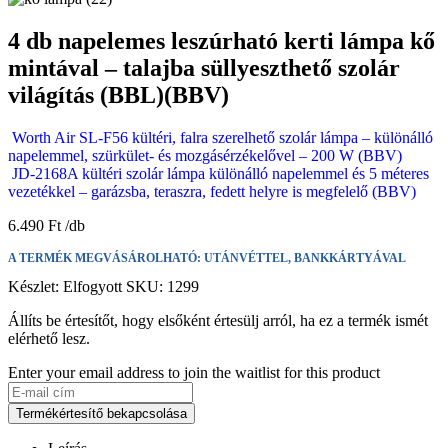
4 db napelemes leszúrható kerti lámpa kő
mintával – talajba süllyeszthető szolár
világítás (BBL)(BBV)
Worth Air SL-F56 kültéri, falra szerelhető szolár lámpa – különálló
napelemmel, szürkület- és mozgásérzékelővel – 200 W (BBV)
JD-2168A kültéri szolár lámpa különálló napelemmel és 5 méteres
vezetékkel – garázsba, teraszra, fedett helyre is megfelelő (BBV)
6.490
Ft
A TERMÉK MEGVÁSÁROLHATÓ: UTÁNVÉTTEL, BANKKÁRTYÁVAL
Készlet:
Elfogyott
SKU:
1299
Állíts be értesítőt, hogy elsőként értesülj arról, ha ez a termék ismét
elérhető lesz.
Enter your email address to join the waitlist for this product
Termékértesítő bekapcsolása