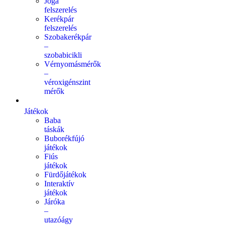
Jóga
felszerelés
Kerékpár
felszerelés
Szobakerékpár
–
szobabicikli
Vérnyomásmérők
–
véroxigénszint
mérők
Játékok
Baba
táskák
Buborékfújó
játékok
Fiús
játékok
Fürdőjátékok
Interaktív
játékok
Járóka
–
utazóágy