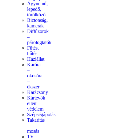
Ágynemű,
lepedő,
törölköző
Biztonság,
kamerák
Diffúzorok
–
párologtatók
Fűtés,
hűtés
Háziállat
Karóra
–
okosóra
–
ékszer
Karácsony
Kártevők
elleni
védelem
Szépségápolás
Takarítás
–
mosás
TV