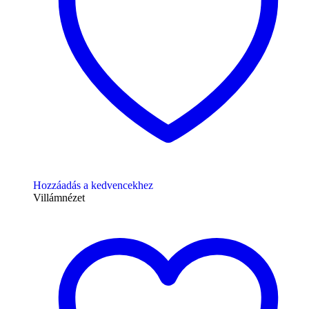
Hozzáadás a kedvencekhez
Villámnézet