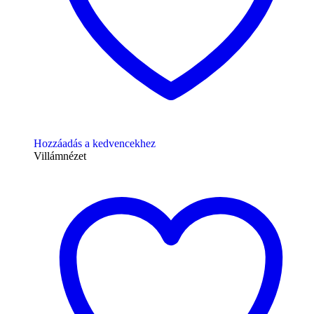
Hozzáadás a kedvencekhez
Villámnézet