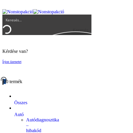
UGYFELSZOLGALAT@BIGBUY.HU
RÓLUNK
ÁSZF
Keresés
Kérdése van?
Írjon üzenetet
0
0 termék
Összes
Autó
Autódiagnosztika
–
hibakód