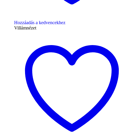
Hozzáadás a kedvencekhez
Villámnézet