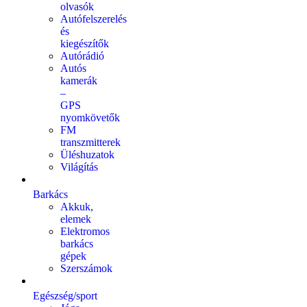
olvasók
Autófelszerelés
és
kiegészítők
Autórádió
Autós
kamerák
–
GPS
nyomkövetők
FM
transzmitterek
Üléshuzatok
Világítás
Barkács
Akkuk,
elemek
Elektromos
barkács
gépek
Szerszámok
Egészség/sport