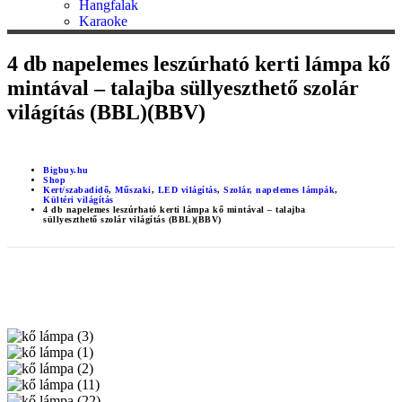
Hangfalak
Karaoke
4 db napelemes leszúrható kerti lámpa kő
mintával – talajba süllyeszthető szolár
világítás (BBL)(BBV)
Bigbuy.hu
Shop
Kert/szabadidő
,
Műszaki
,
LED világítás
,
Szolár, napelemes lámpák
,
Kültéri világítás
4 db napelemes leszúrható kerti lámpa kő mintával – talajba
süllyeszthető szolár világítás (BBL)(BBV)