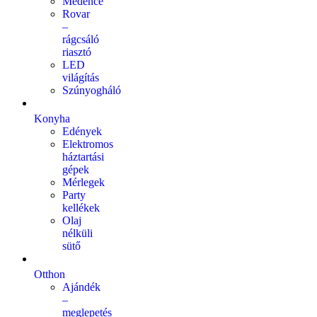
Medence
Rovar
–
rágcsáló
riasztó
LED
világítás
Szúnyogháló
Konyha
Edények
Elektromos
háztartási
gépek
Mérlegek
Party
kellékek
Olaj
nélküli
sütő
Otthon
Ajándék
–
meglepetés