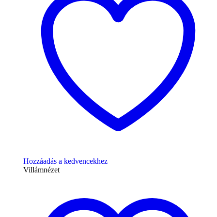
Hozzáadás a kedvencekhez
Villámnézet