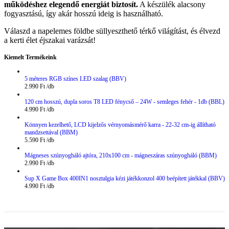
működéshez elegendő energiát biztosít.
A készülék alacsony
fogyasztású, így akár hosszú ideig is használható.
Válaszd a napelemes földbe süllyeszthető térkő világítást, és élvezd
a kerti élet éjszakai varázsát!
Kiemelt Termékeink
5 méteres RGB színes LED szalag (BBV)
2.990
Ft
120 cm hosszú, dupla soros T8 LED fénycső – 24W - semleges fehér - 1db (BBL)
4.990
Ft
Könnyen kezelhető, LCD kijelzős vérnyomásmérő karra - 22-32 cm-ig állítható
mandzsettával (BBM)
5.590
Ft
Mágneses szúnyogháló ajtóra, 210x100 cm - mágneszáras szúnyogháló (BBM)
2.990
Ft
Sup X Game Box 400IN1 nosztalgia kézi játékkonzol 400 beépített játékkal (BBV)
4.990
Ft