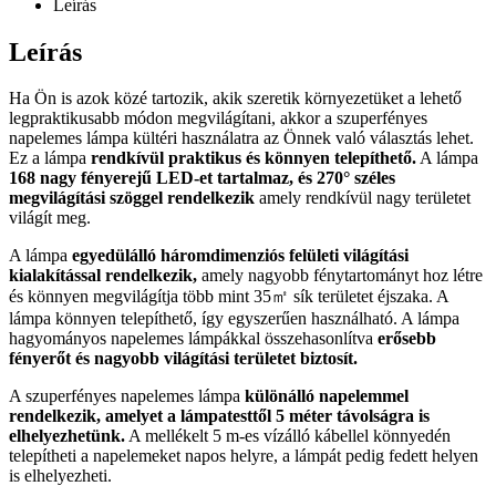
Leírás
Leírás
Ha Ön is azok közé tartozik, akik szeretik környezetüket a lehető
legpraktikusabb módon megvilágítani, akkor a szuperfényes
napelemes lámpa kültéri használatra az Önnek való választás lehet.
Ez a lámpa
rendkívül praktikus és könnyen telepíthető.
A lámpa
168 nagy fényerejű LED-et tartalmaz, és 270° széles
megvilágítási szöggel rendelkezik
amely rendkívül nagy területet
világít meg.
A lámpa
egyedülálló háromdimenziós felületi világítási
kialakítással rendelkezik,
amely nagyobb fénytartományt hoz létre
és könnyen megvilágítja több mint 35㎡ sík területet éjszaka. A
lámpa könnyen telepíthető, így egyszerűen használható. A lámpa
hagyományos napelemes lámpákkal összehasonlítva
erősebb
fényerőt és nagyobb világítási területet biztosít.
A szuperfényes napelemes lámpa
különálló napelemmel
rendelkezik, amelyet a lámpatesttől 5 méter távolságra is
elhelyezhetünk.
A mellékelt 5 m-es vízálló kábellel könnyedén
telepítheti a napelemeket napos helyre, a lámpát pedig fedett helyen
is elhelyezheti.