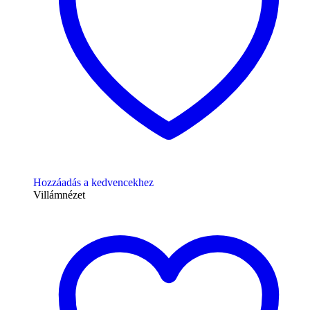
Hozzáadás a kedvencekhez
Villámnézet