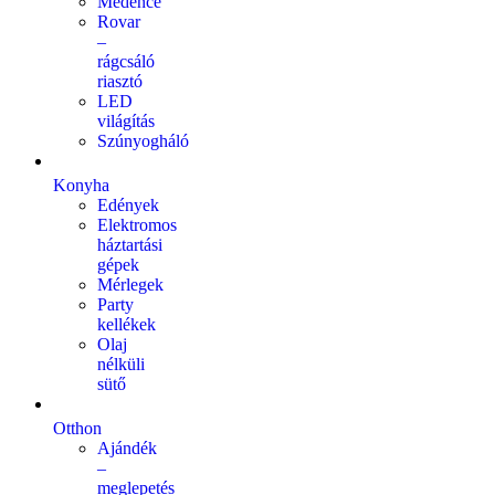
Medence
Rovar
–
rágcsáló
riasztó
LED
világítás
Szúnyogháló
Konyha
Edények
Elektromos
háztartási
gépek
Mérlegek
Party
kellékek
Olaj
nélküli
sütő
Otthon
Ajándék
–
meglepetés