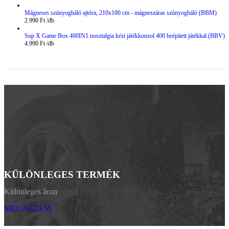
Mágneses szúnyogháló ajtóra, 210x100 cm - mágneszáras szúnyogháló (BBM)
2.990
Ft
Sup X Game Box 400IN1 nosztalgia kézi játékkonzol 400 beépített játékkal (BBV)
4.990
Ft
KÜLÖNLEGES TERMÉK
Különleges áron
MEGNÉZEM