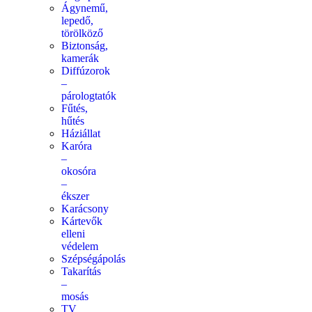
Ágynemű,
lepedő,
törölköző
Biztonság,
kamerák
Diffúzorok
–
párologtatók
Fűtés,
hűtés
Háziállat
Karóra
–
okosóra
–
ékszer
Karácsony
Kártevők
elleni
védelem
Szépségápolás
Takarítás
–
mosás
TV