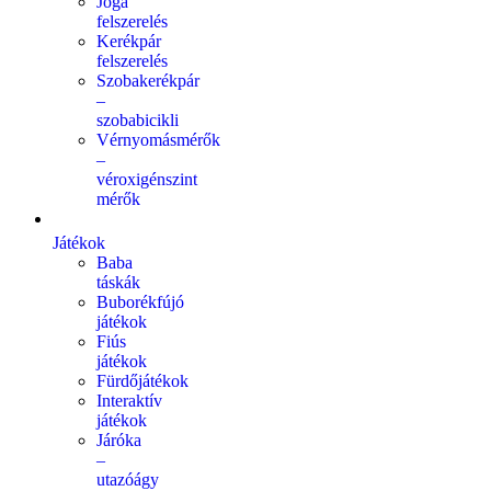
Jóga
felszerelés
Kerékpár
felszerelés
Szobakerékpár
–
szobabicikli
Vérnyomásmérők
–
véroxigénszint
mérők
Játékok
Baba
táskák
Buborékfújó
játékok
Fiús
játékok
Fürdőjátékok
Interaktív
játékok
Járóka
–
utazóágy