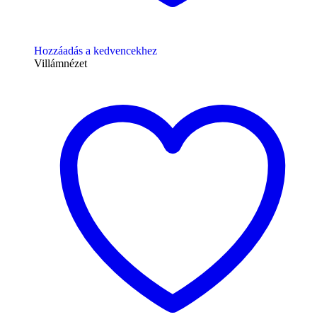
Hozzáadás a kedvencekhez
Villámnézet