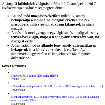
A lámpa
3 különböző világítási módot kínál,
amelyek közül Ön
kiválaszthatja a számára legmegfelelőbbet:
Az első mód
mozgásérzékelővel
működik, amely
bekapcsolja a lámpát, ha mozgást érzékel, majd 20
másodperc múlva automatikusan kikapcsol,
ha nincs
mozgás.
A második mód gyenge megvilágítású, és mindig
alacsony
fényerővel világít, majd a legnagyobb fényerőre vált, ha
mozgást észlel.
A harmadik mód az
állandó fény, amely automatikusan
bekapcsol,
ha a környezetet sötétnek érzékeli. Az
üzemmódok egyszerűen és kényelmesen távirányítóval
állíthatók be.
Kiemelt Termékeink
5 méteres RGB színes LED szalag (BBV)
2.990
Ft
120 cm hosszú, dupla soros T8 LED fénycső – 24W - semleges fehér - 1db (BBL)
4.990
Ft
Könnyen kezelhető, LCD kijelzős vérnyomásmérő karra - 22-32 cm-ig állítható
mandzsettával (BBM)
5.590
Ft