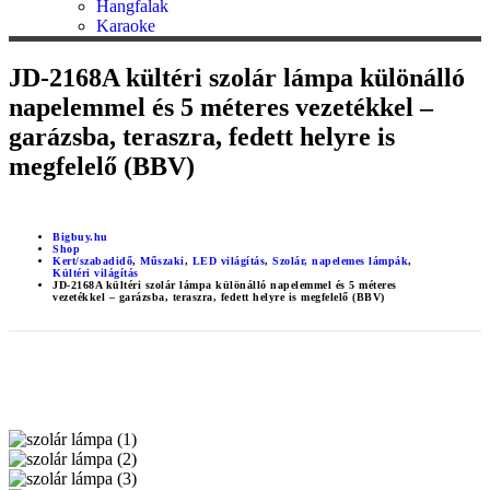
Hangfalak
Karaoke
JD-2168A kültéri szolár lámpa különálló
napelemmel és 5 méteres vezetékkel –
garázsba, teraszra, fedett helyre is
megfelelő (BBV)
Bigbuy.hu
Shop
Kert/szabadidő
,
Műszaki
,
LED világítás
,
Szolár, napelemes lámpák
,
Kültéri világítás
JD-2168A kültéri szolár lámpa különálló napelemmel és 5 méteres
vezetékkel – garázsba, teraszra, fedett helyre is megfelelő (BBV)