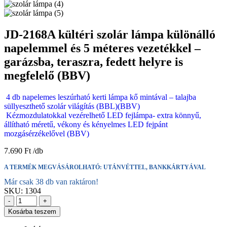
JD-2168A kültéri szolár lámpa különálló
napelemmel és 5 méteres vezetékkel –
garázsba, teraszra, fedett helyre is
megfelelő (BBV)
4 db napelemes leszúrható kerti lámpa kő mintával – talajba
süllyeszthető szolár világítás (BBL)(BBV)
Kézmozdulatokkal vezérelhető LED fejlámpa- extra könnyű,
állítható méretű, vékony és kényelmes LED fejpánt
mozgásérzékelővel (BBV)
7.690
Ft
A TERMÉK MEGVÁSÁROLHATÓ: UTÁNVÉTTEL, BANKKÁRTYÁVAL
Már csak 38 db van raktáron!
SKU:
1304
-
+
Kosárba teszem