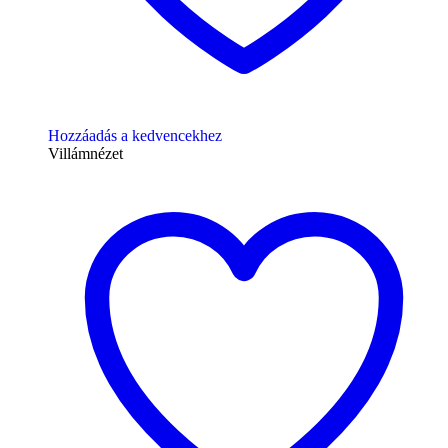
Hozzáadás a kedvencekhez
Villámnézet