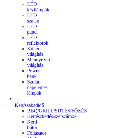
LED
kézilámpák
LED
szalag
LED
panel
LED
reflektorok
Kültéri
világítás
Mennyezeti
világítás
Power
bank
Szolár,
napelemes
lámpák
Kert/szabadidő
BBQ/GRILL/SÜTÉS/FŐZÉS
Kertészkedés/szerszámok
Kerti
bútor
Fóliasátor