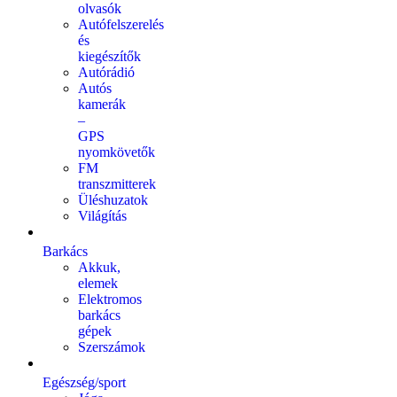
olvasók
Autófelszerelés
és
kiegészítők
Autórádió
Autós
kamerák
–
GPS
nyomkövetők
FM
transzmitterek
Üléshuzatok
Világítás
Barkács
Akkuk,
elemek
Elektromos
barkács
gépek
Szerszámok
Egészség/sport