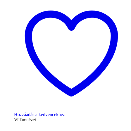
Hozzáadás a kedvencekhez
Villámnézet