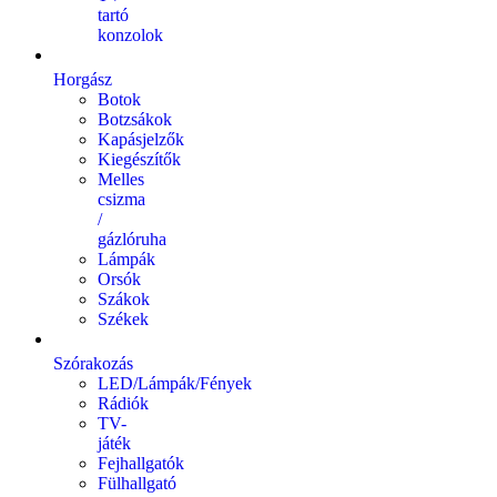
tartó
konzolok
Horgász
Botok
Botzsákok
Kapásjelzők
Kiegészítők
Melles
csizma
/
gázlóruha
Lámpák
Orsók
Szákok
Székek
Szórakozás
LED/Lámpák/Fények
Rádiók
TV-
játék
Fejhallgatók
Fülhallgató