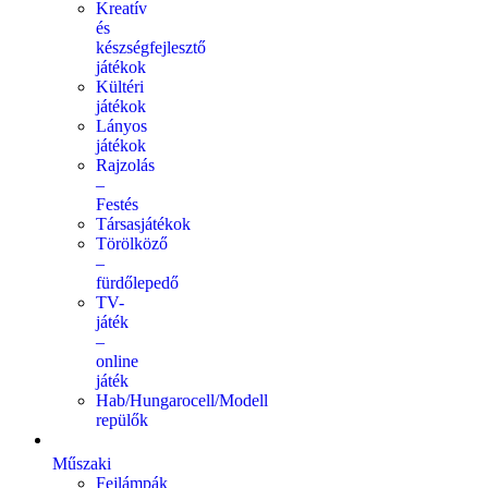
Kreatív
és
készségfejlesztő
játékok
Kültéri
játékok
Lányos
játékok
Rajzolás
–
Festés
Társasjátékok
Törölköző
–
fürdőlepedő
TV-
játék
–
online
játék
Hab/Hungarocell/Modell
repülők
Műszaki
Fejlámpák