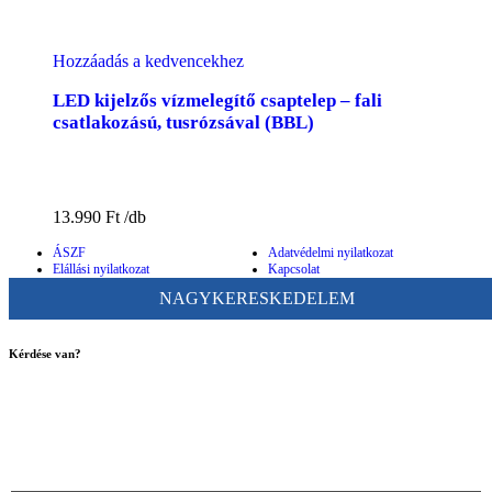
Hozzáadás a kedvencekhez
LED kijelzős vízmelegítő csaptelep – fali
csatlakozású, tusrózsával (BBL)
13.990
Ft
ÁSZF
Adatvédelmi nyilatkozat
Elállási nyilatkozat
Kapcsolat
NAGYKERESKEDELEM
Kérdése van?
ugyfelszolgalat@bigbuy.hu