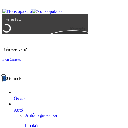
UGYFELSZOLGALAT@BIGBUY.HU
RÓLUNK
ÁSZF
Keresés
Kérdése van?
Írjon üzenetet
0
0 termék
Összes
Autó
Autódiagnosztika
–
hibakód