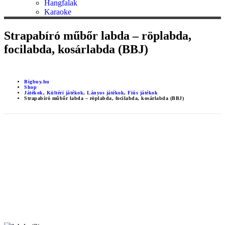
Hangfalak
Karaoke
Strapabíró műbőr labda – röplabda,
focilabda, kosárlabda (BBJ)
Bigbuy.hu
Shop
Játékok
,
Kültéri játékok
,
Lányos játékok
,
Fiús játékok
Strapabíró műbőr labda – röplabda, focilabda, kosárlabda (BBJ)