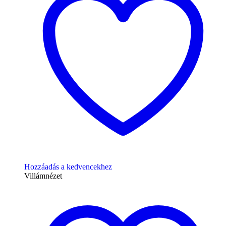
Hozzáadás a kedvencekhez
Villámnézet