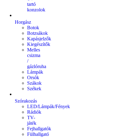
tartó
konzolok
Horgász
Botok
Botzsákok
Kapásjelzők
Kiegészítők
Melles
csizma
/
gázlóruha
Lámpák
Orsók
Szákok
Székek
Szórakozás
LED/Lámpák/Fények
Rádiók
TV-
játék
Fejhallgatók
Fülhallgató