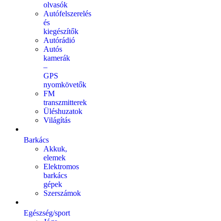
olvasók
Autófelszerelés
és
kiegészítők
Autórádió
Autós
kamerák
–
GPS
nyomkövetők
FM
transzmitterek
Üléshuzatok
Világítás
Barkács
Akkuk,
elemek
Elektromos
barkács
gépek
Szerszámok
Egészség/sport