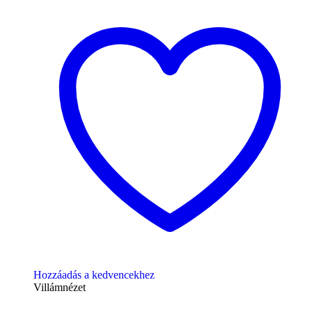
Hozzáadás a kedvencekhez
Villámnézet