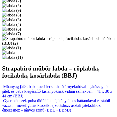
Strapabíró műbőr labda – röplabda,
focilabda, kosárlabda (BBJ)
Műanyag játék babakocsi lecsukható árnyékolóval – járássegítő
játék és baba kiegészítő kislányoknak vidám színekben – 41 x 30 x
44 cm (BBJ)
Gyermek szék puha ülőfelülettel, kényelmes háttámlával és stabil
vázzal – mesefigurás kisszék rajzoláshoz, asztali játékokhoz,
étkezéshez – lányos színű (BBL) (BBMJ)