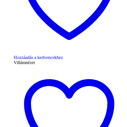
Hozzáadás a kedvencekhez
Villámnézet