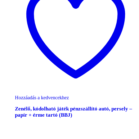
Hozzáadás a kedvencekhez
Zenélő, kódolható játék pénzszállító autó, persely –
papír + érme tartó (BBJ)