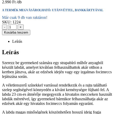
2.990
Ft
A TERMÉK MEGVÁSÁROLHATÓ: UTÁNVÉTTEL, BANKKÁRTYÁVAL
Már csak 9 db van raktáron!
SKU:
1224
-
+
Kosárba teszem
Leírás
Leírás
Szerezz be gyermeked számára egy strapabíró műbőr anyagból
készült labdát, amelyet kiválóan felhasználhattok akár otthon a
kertben játszva, akár az edzések idején vagy egy izgalmas focimeccs
lejátszása során.
A véletlenszerű színekkel varrással rendelkezik és a rajta található
szelep segítségével könnyedén a kívánt keménységre fújható fel. A
labda 23 cm-es átmérője megegyezik a hivatalos meccseken használt
labdák méretével, így gyermeked bármikor felhasználhatja akár az
edzések akár egy hivatalos focimeccs folyamán egyaránt.
A labda magas minőségének köszönhetően hosszú ideig fogja