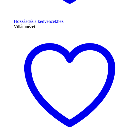
Hozzáadás a kedvencekhez
Villámnézet