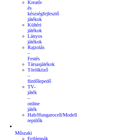
Kreatív
és
készségfejlesztő
játékok
Kültéri
játékok
Lányos
játékok
Rajzolás
–
Festés
Társasjátékok
Törölköző
–
fürdőlepedő
TV-
játék
–
online
játék
Hab/Hungarocell/Modell
repülők
Műszaki
Fejlámpák