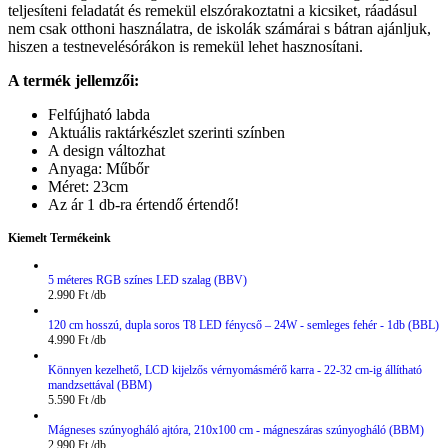
teljesíteni feladatát és remekül elszórakoztatni a kicsiket, ráadásul
nem csak otthoni használatra, de iskolák számárai s bátran ajánljuk,
hiszen a testnevelésórákon is remekül lehet hasznosítani.
A termék jellemzői:
Felfújható labda
Aktuális raktárkészlet szerinti színben
A design változhat
Anyaga: Műbőr
Méret: 23cm
Az ár 1 db-ra értendő értendő!
Kiemelt Termékeink
5 méteres RGB színes LED szalag (BBV)
2.990
Ft
120 cm hosszú, dupla soros T8 LED fénycső – 24W - semleges fehér - 1db (BBL)
4.990
Ft
Könnyen kezelhető, LCD kijelzős vérnyomásmérő karra - 22-32 cm-ig állítható
mandzsettával (BBM)
5.590
Ft
Mágneses szúnyogháló ajtóra, 210x100 cm - mágneszáras szúnyogháló (BBM)
2.990
Ft