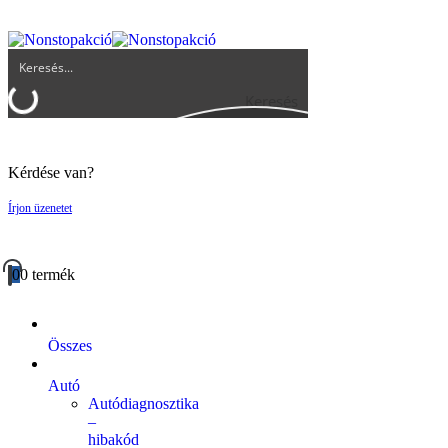
UGYFELSZOLGALAT@BIGBUY.HU
RÓLUNK
ÁSZF
Keresés
Kérdése van?
Írjon üzenetet
0
0 termék
Összes
Autó
Autódiagnosztika
–
hibakód