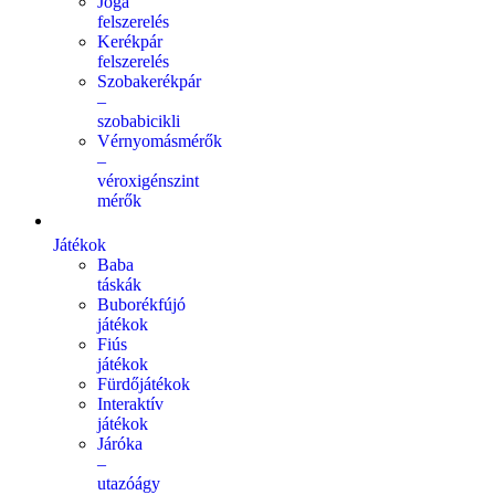
Jóga
felszerelés
Kerékpár
felszerelés
Szobakerékpár
–
szobabicikli
Vérnyomásmérők
–
véroxigénszint
mérők
Játékok
Baba
táskák
Buborékfújó
játékok
Fiús
játékok
Fürdőjátékok
Interaktív
játékok
Járóka
–
utazóágy