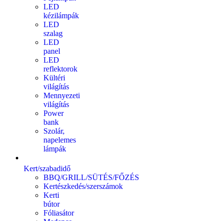
LED
kézilámpák
LED
szalag
LED
panel
LED
reflektorok
Kültéri
világítás
Mennyezeti
világítás
Power
bank
Szolár,
napelemes
lámpák
Kert/szabadidő
BBQ/GRILL/SÜTÉS/FŐZÉS
Kertészkedés/szerszámok
Kerti
bútor
Fóliasátor