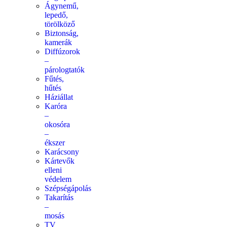
Ágynemű,
lepedő,
törölköző
Biztonság,
kamerák
Diffúzorok
–
párologtatók
Fűtés,
hűtés
Háziállat
Karóra
–
okosóra
–
ékszer
Karácsony
Kártevők
elleni
védelem
Szépségápolás
Takarítás
–
mosás
TV