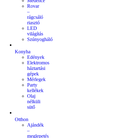
Medence
Rovar
–
rágcsáló
riasztó
LED
világítás
Szúnyogháló
Konyha
Edények
Elektromos
háztartási
gépek
Mérlegek
Party
kellékek
Olaj
nélküli
sütő
Otthon
Ajándék
–
meglepetés