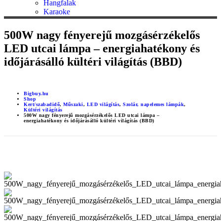
Hangfalak
Karaoke
500W nagy fényerejű mozgásérzékelős
LED utcai lámpa – energiahatékony és
időjárásálló kültéri világítás (BBD)
Bigbuy.hu
Shop
Kert/szabadidő
,
Műszaki
,
LED világítás
,
Szolár, napelemes lámpák
,
Kültéri világítás
500W nagy fényerejű mozgásérzékelős LED utcai lámpa –
energiahatékony és időjárásálló kültéri világítás (BBD)