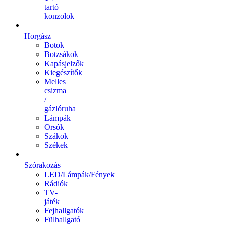
tartó
konzolok
Horgász
Botok
Botzsákok
Kapásjelzők
Kiegészítők
Melles
csizma
/
gázlóruha
Lámpák
Orsók
Szákok
Székek
Szórakozás
LED/Lámpák/Fények
Rádiók
TV-
játék
Fejhallgatók
Fülhallgató