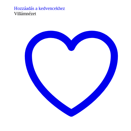
Hozzáadás a kedvencekhez
Villámnézet