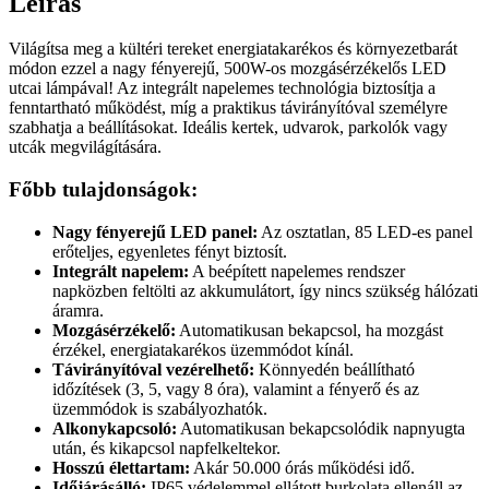
Leírás
Világítsa meg a kültéri tereket energiatakarékos és környezetbarát
módon ezzel a nagy fényerejű, 500W-os mozgásérzékelős LED
utcai lámpával! Az integrált napelemes technológia biztosítja a
fenntartható működést, míg a praktikus távirányítóval személyre
szabhatja a beállításokat. Ideális kertek, udvarok, parkolók vagy
utcák megvilágítására.
Főbb tulajdonságok:
Nagy fényerejű LED panel:
Az osztatlan, 85 LED-es panel
erőteljes, egyenletes fényt biztosít.
Integrált napelem:
A beépített napelemes rendszer
napközben feltölti az akkumulátort, így nincs szükség hálózati
áramra.
Mozgásérzékelő:
Automatikusan bekapcsol, ha mozgást
érzékel, energiatakarékos üzemmódot kínál.
Távirányítóval vezérelhető:
Könnyedén beállítható
időzítések (3, 5, vagy 8 óra), valamint a fényerő és az
üzemmódok is szabályozhatók.
Alkonykapcsoló:
Automatikusan bekapcsolódik napnyugta
után, és kikapcsol napfelkeltekor.
Hosszú élettartam:
Akár 50.000 órás működési idő.
Időjárásálló:
IP65 védelemmel ellátott burkolata ellenáll az