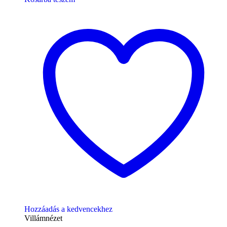
Hozzáadás a kedvencekhez
Villámnézet