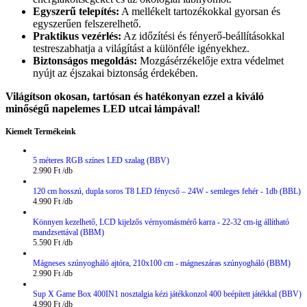
Egyszerű telepítés:
A mellékelt tartozékokkal gyorsan és
egyszerűen felszerelhető.
Praktikus vezérlés:
Az időzítési és fényerő-beállításokkal
testreszabhatja a világítást a különféle igényekhez.
Biztonságos megoldás:
Mozgásérzékelője extra védelmet
nyújt az éjszakai biztonság érdekében.
Világítson okosan, tartósan és hatékonyan ezzel a kiváló
minőségű napelemes LED utcai lámpával!
Kiemelt Termékeink
5 méteres RGB színes LED szalag (BBV)
2.990
Ft
120 cm hosszú, dupla soros T8 LED fénycső – 24W - semleges fehér - 1db (BBL)
4.990
Ft
Könnyen kezelhető, LCD kijelzős vérnyomásmérő karra - 22-32 cm-ig állítható
mandzsettával (BBM)
5.590
Ft
Mágneses szúnyogháló ajtóra, 210x100 cm - mágneszáras szúnyogháló (BBM)
2.990
Ft
Sup X Game Box 400IN1 nosztalgia kézi játékkonzol 400 beépített játékkal (BBV)
4.990
Ft