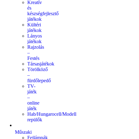
Kreatív
és
készségfejlesztő
játékok
Kültéri
játékok
Lányos
játékok
Rajzolás
–
Festés
Társasjátékok
Törölköző
–
fürdőlepedő
TV-
játék
–
online
játék
Hab/Hungarocell/Modell
repülők
Műszaki
Fejlámpák