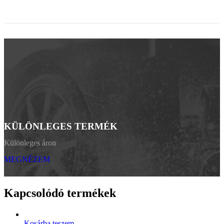
KÜLÖNLEGES TERMÉK
Különleges áron
MEGNÉZEM
Kapcsolódó termékek
Kosárba teszem