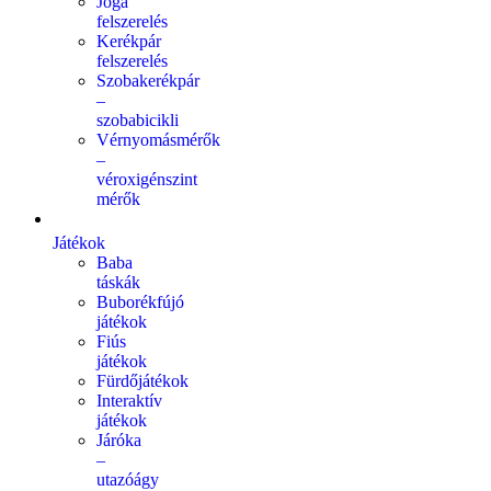
Jóga
felszerelés
Kerékpár
felszerelés
Szobakerékpár
–
szobabicikli
Vérnyomásmérők
–
véroxigénszint
mérők
Játékok
Baba
táskák
Buborékfújó
játékok
Fiús
játékok
Fürdőjátékok
Interaktív
játékok
Járóka
–
utazóágy