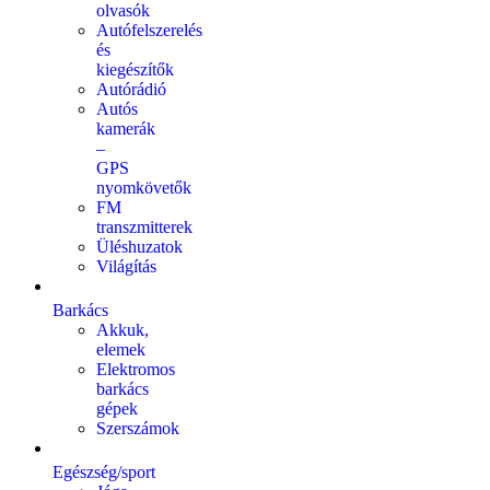
olvasók
Autófelszerelés
és
kiegészítők
Autórádió
Autós
kamerák
–
GPS
nyomkövetők
FM
transzmitterek
Üléshuzatok
Világítás
Barkács
Akkuk,
elemek
Elektromos
barkács
gépek
Szerszámok
Egészség/sport