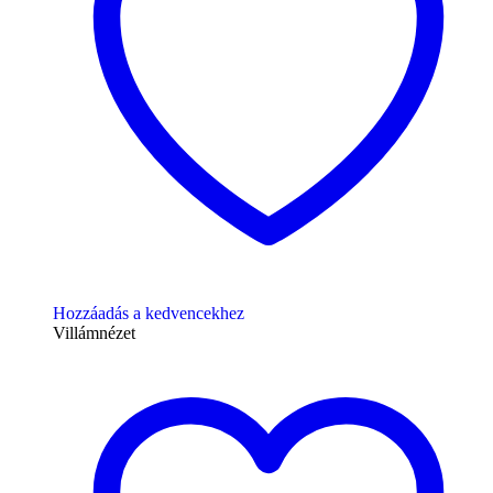
Hozzáadás a kedvencekhez
Villámnézet