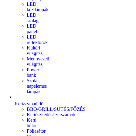
LED
kézilámpák
LED
szalag
LED
panel
LED
reflektorok
Kültéri
világítás
Mennyezeti
világítás
Power
bank
Szolár,
napelemes
lámpák
Kert/szabadidő
BBQ/GRILL/SÜTÉS/FŐZÉS
Kertészkedés/szerszámok
Kerti
bútor
Fóliasátor