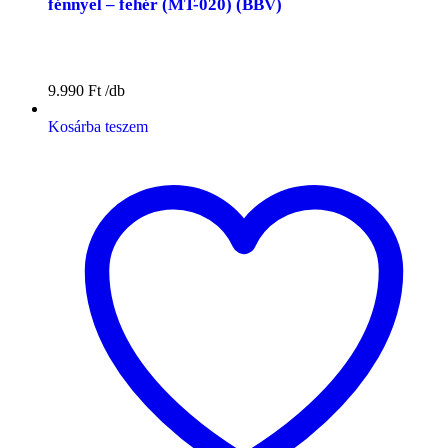
fénnyel – fehér (MT-020) (BBV)
9.990
Ft
Kosárba teszem