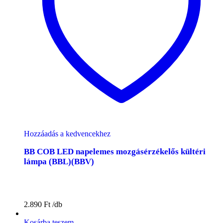
Hozzáadás a kedvencekhez
BB COB LED napelemes mozgásérzékelős kültéri
lámpa (BBL)(BBV)
2.890
Ft
Kosárba teszem