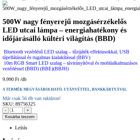
500W nagy fényerejű mozgásérzékelős
LED utcai lámpa – energiahatékony és
időjárásálló kültéri világítás (BBD)
Bluetooth vezérlésű LED szalag – tűzijáték effektusokkal, USB
tápellátással és rugalmas kialakítással (BBV)
10m RGB Smart LED szalag – távirányítóval és mobilalkalmazásos
vezérléssel (BBD) (BBE)(BBJH)
9.990
Ft
A TERMÉK MEGVÁSÁROLHATÓ: UTÁNVÉTTEL, BANKKÁRTYÁVAL
Már csak 56 db van raktáron!
SKU:
89756325
-
+
Kosárba teszem
Leírás