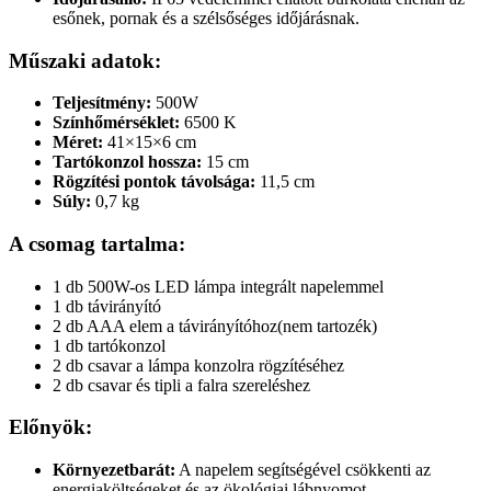
esőnek, pornak és a szélsőséges időjárásnak.
Műszaki adatok:
Teljesítmény:
500W
Színhőmérséklet:
6500 K
Méret:
41×15×6 cm
Tartókonzol hossza:
15 cm
Rögzítési pontok távolsága:
11,5 cm
Súly:
0,7 kg
A csomag tartalma:
1 db 500W-os LED lámpa integrált napelemmel
1 db távirányító
2 db AAA elem a távirányítóhoz(nem tartozék)
1 db tartókonzol
2 db csavar a lámpa konzolra rögzítéséhez
2 db csavar és tipli a falra szereléshez
Előnyök:
Környezetbarát:
A napelem segítségével csökkenti az
energiaköltségeket és az ökológiai lábnyomot.