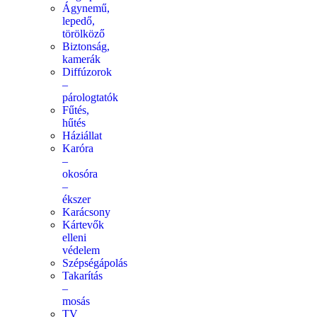
Ágynemű,
lepedő,
törölköző
Biztonság,
kamerák
Diffúzorok
–
párologtatók
Fűtés,
hűtés
Háziállat
Karóra
–
okosóra
–
ékszer
Karácsony
Kártevők
elleni
védelem
Szépségápolás
Takarítás
–
mosás
TV