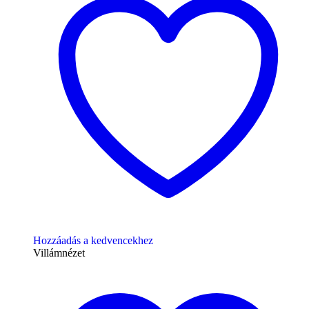
Hozzáadás a kedvencekhez
Villámnézet