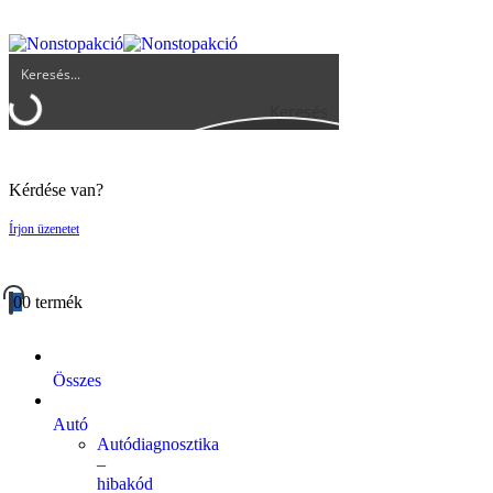
UGYFELSZOLGALAT@BIGBUY.HU
RÓLUNK
ÁSZF
Keresés
Kérdése van?
Írjon üzenetet
0
0 termék
Összes
Autó
Autódiagnosztika
–
hibakód