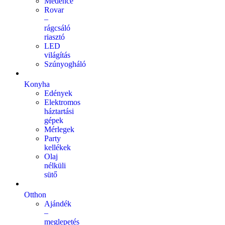
Medence
Rovar
–
rágcsáló
riasztó
LED
világítás
Szúnyogháló
Konyha
Edények
Elektromos
háztartási
gépek
Mérlegek
Party
kellékek
Olaj
nélküli
sütő
Otthon
Ajándék
–
meglepetés