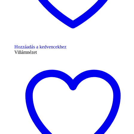
Hozzáadás a kedvencekhez
Villámnézet