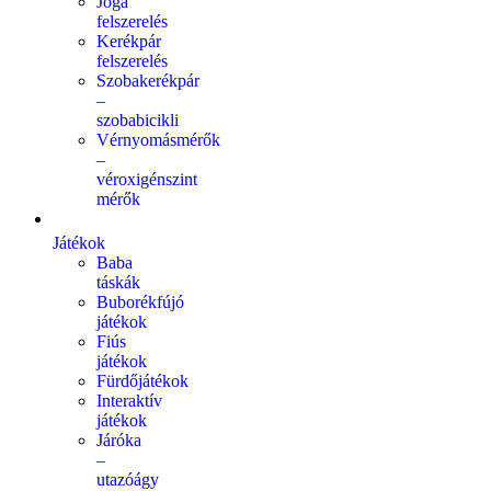
Jóga
felszerelés
Kerékpár
felszerelés
Szobakerékpár
–
szobabicikli
Vérnyomásmérők
–
véroxigénszint
mérők
Játékok
Baba
táskák
Buborékfújó
játékok
Fiús
játékok
Fürdőjátékok
Interaktív
játékok
Járóka
–
utazóágy