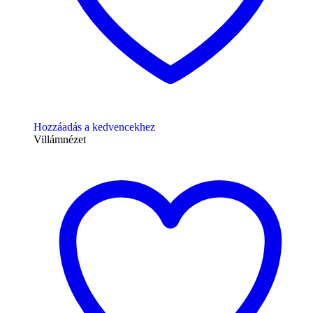
Hozzáadás a kedvencekhez
Villámnézet