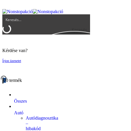
UGYFELSZOLGALAT@BIGBUY.HU
RÓLUNK
ÁSZF
Keresés
Kérdése van?
Írjon üzenetet
0
0 termék
Összes
Autó
Autódiagnosztika
–
hibakód