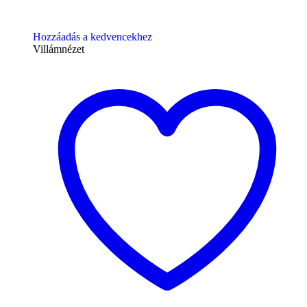
Hozzáadás a kedvencekhez
Villámnézet