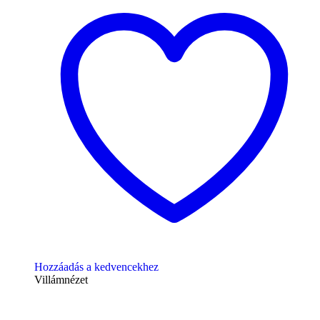
Hozzáadás a kedvencekhez
Villámnézet