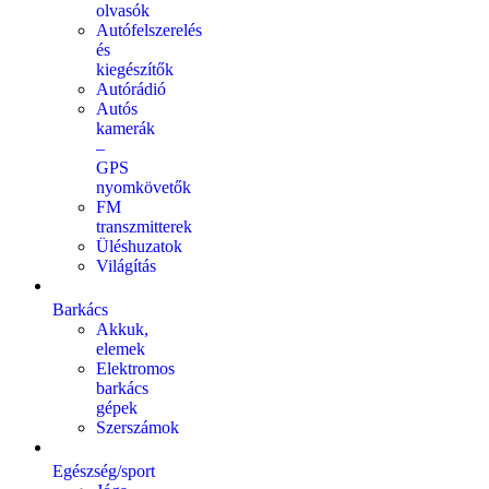
olvasók
Autófelszerelés
és
kiegészítők
Autórádió
Autós
kamerák
–
GPS
nyomkövetők
FM
transzmitterek
Üléshuzatok
Világítás
Barkács
Akkuk,
elemek
Elektromos
barkács
gépek
Szerszámok
Egészség/sport