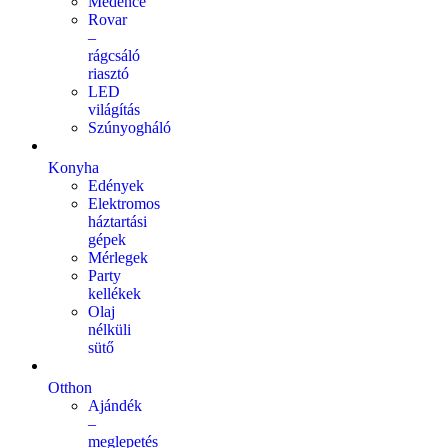
Medence
Rovar
–
rágcsáló
riasztó
LED
világítás
Szúnyogháló
Konyha
Edények
Elektromos
háztartási
gépek
Mérlegek
Party
kellékek
Olaj
nélküli
sütő
Otthon
Ajándék
–
meglepetés