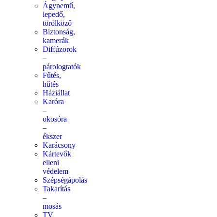
Ágynemű,
lepedő,
törölköző
Biztonság,
kamerák
Diffúzorok
–
párologtatók
Fűtés,
hűtés
Háziállat
Karóra
–
okosóra
–
ékszer
Karácsony
Kártevők
elleni
védelem
Szépségápolás
Takarítás
–
mosás
TV