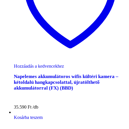
Hozzáadás a kedvencekhez
Napelemes akkumulátoros wifis kültéri kamera –
kétoldalú hangkapcsolattal, újratölthető
akkumulátorral (FX) (BBD)
35.590
Ft
Kosárba teszem