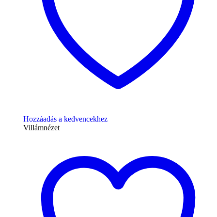
Hozzáadás a kedvencekhez
Villámnézet