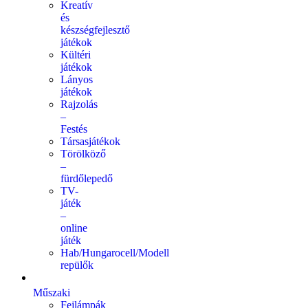
Kreatív
és
készségfejlesztő
játékok
Kültéri
játékok
Lányos
játékok
Rajzolás
–
Festés
Társasjátékok
Törölköző
–
fürdőlepedő
TV-
játék
–
online
játék
Hab/Hungarocell/Modell
repülők
Műszaki
Fejlámpák