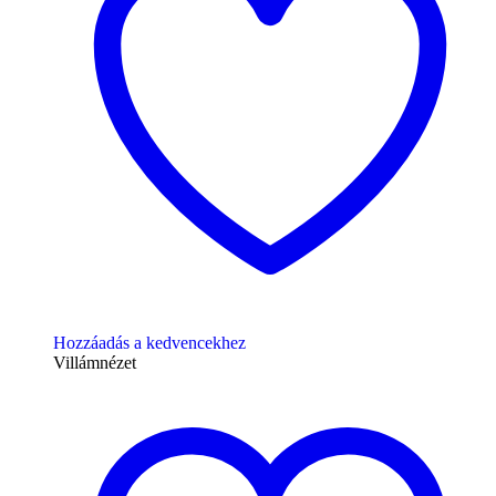
Hozzáadás a kedvencekhez
Villámnézet