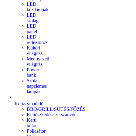
LED
kézilámpák
LED
szalag
LED
panel
LED
reflektorok
Kültéri
világítás
Mennyezeti
világítás
Power
bank
Szolár,
napelemes
lámpák
Kert/szabadidő
BBQ/GRILL/SÜTÉS/FŐZÉS
Kertészkedés/szerszámok
Kerti
bútor
Fóliasátor