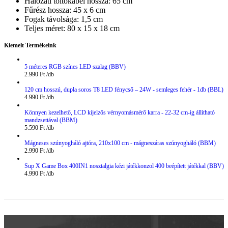
Hálózati töltőkábel hossza: 65 cm
Fűrész hossza: 45 x 6 cm
Fogak távolsága: 1,5 cm
Teljes méret: 80 x 15 x 18 cm
Kiemelt Termékeink
5 méteres RGB színes LED szalag (BBV)
2.990
Ft
120 cm hosszú, dupla soros T8 LED fénycső – 24W - semleges fehér - 1db (BBL)
4.990
Ft
Könnyen kezelhető, LCD kijelzős vérnyomásmérő karra - 22-32 cm-ig állítható
mandzsettával (BBM)
5.590
Ft
Mágneses szúnyogháló ajtóra, 210x100 cm - mágneszáras szúnyogháló (BBM)
2.990
Ft
Sup X Game Box 400IN1 nosztalgia kézi játékkonzol 400 beépített játékkal (BBV)
4.990
Ft