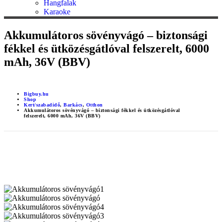
Hangfalak
Karaoke
Akkumulátoros sövényvágó – biztonsági
fékkel és ütközésgátlóval felszerelt, 6000
mAh, 36V (BBV)
Bigbuy.hu
Shop
Kert/szabadidő
,
Barkács
,
Otthon
Akkumulátoros sövényvágó – biztonsági fékkel és ütközésgátlóval
felszerelt, 6000 mAh, 36V (BBV)