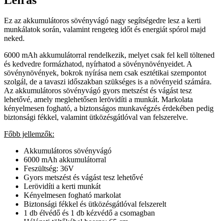
Ez az akkumulátoros sövényvágó nagy segítségedre lesz a kerti
munkálatok során, valamint rengeteg időt és energiát spórol majd
neked.
6000 mAh akkumulátorral rendelkezik, melyet csak fel kell töltened
és kedvedre formázhatod, nyírhatod a sövénynövényeidet. A
sövénynövények, bokrok nyírása nem csak esztétikai szempontot
szolgál, de a tavaszi időszakban szükséges is a növényeid számára.
Az akkumulátoros sövényvágó gyors metszést és vágást tesz
lehetővé, amely meglehetősen lerövidíti a munkát. Markolata
kényelmesen fogható, a biztonságos munkavégzés érdekében pedig
biztonsági fékkel, valamint ütközésgátlóval van felszerelve.
Főbb jellemzők:
Akkumulátoros sövényvágó
6000 mAh akkumulátorral
Feszültség: 36V
Gyors metszést és vágást tesz lehetővé
Lerövidíti a kerti munkát
Kényelmesen fogható markolat
Biztonsági fékkel és ütközésgátlóval felszerelt
1 db élvédő és 1 db kézvédő a csomagban