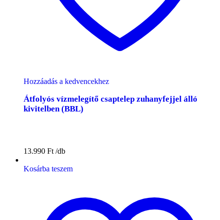
Hozzáadás a kedvencekhez
Átfolyós vízmelegítő csaptelep zuhanyfejjel álló
kivitelben (BBL)
13.990
Ft
Kosárba teszem