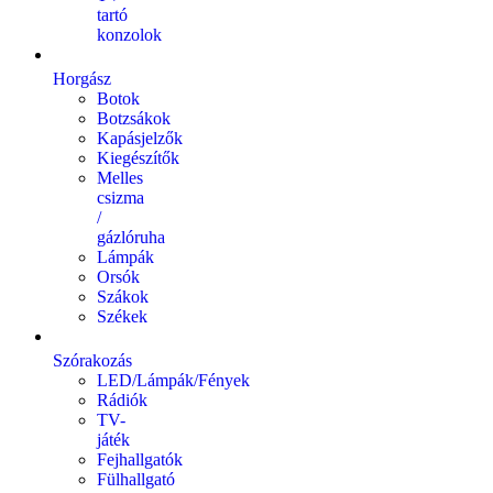
tartó
konzolok
Horgász
Botok
Botzsákok
Kapásjelzők
Kiegészítők
Melles
csizma
/
gázlóruha
Lámpák
Orsók
Szákok
Székek
Szórakozás
LED/Lámpák/Fények
Rádiók
TV-
játék
Fejhallgatók
Fülhallgató