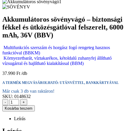
Akkumulátoros sövényvágó – biztonsági
fékkel és ütközésgátlóval felszerelt, 6000
mAh, 36V (BBV)
Multifunkciós szerszám és horgász fogó rengeteg hasznos
funkcióval (BBKM)
Környezetbarát, víztakarékos, kétoldalú zuhanyfej állítható
vízsugárral és hajlítható kialakítással (BBM)
37.990
Ft
A TERMÉK MEGVÁSÁROLHATÓ: UTÁNVÉTTEL, BANKKÁRTYÁVAL
Már csak 3 db van raktáron!
SKU:
0148632
-
+
Kosárba teszem
Leírás
Leírás