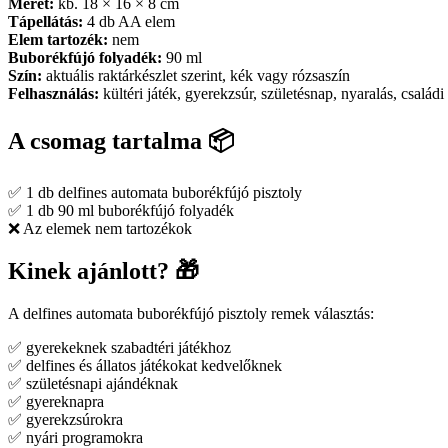
Méret:
kb. 18 × 16 × 8 cm
Tápellátás:
4 db AA elem
Elem tartozék:
nem
Buborékfújó folyadék:
90 ml
Szín:
aktuális raktárkészlet szerint, kék vagy rózsaszín
Felhasználás:
kültéri játék, gyerekzsúr, születésnap, nyaralás, család
A csomag tartalma 📦
✅ 1 db delfines automata buborékfújó pisztoly
✅ 1 db 90 ml buborékfújó folyadék
❌ Az elemek nem tartozékok
Kinek ajánlott? 🎁
A delfines automata buborékfújó pisztoly remek választás:
✅ gyerekeknek szabadtéri játékhoz
✅ delfines és állatos játékokat kedvelőknek
✅ születésnapi ajándéknak
✅ gyereknapra
✅ gyerekzsúrokra
✅ nyári programokra