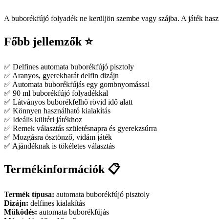
A buborékfújó folyadék ne kerüljön szembe vagy szájba. A játék haszná
Főbb jellemzők ⭐
✅ Delfines automata buborékfújó pisztoly
✅ Aranyos, gyerekbarát delfin dizájn
✅ Automata buborékfújás egy gombnyomással
✅ 90 ml buborékfújó folyadékkal
✅ Látványos buborékfelhő rövid idő alatt
✅ Könnyen használható kialakítás
✅ Ideális kültéri játékhoz
✅ Remek választás születésnapra és gyerekzsúrra
✅ Mozgásra ösztönző, vidám játék
✅ Ajándéknak is tökéletes választás
Termékinformációk 📋
Termék típusa:
automata buborékfújó pisztoly
Dizájn:
delfines kialakítás
Működés:
automata buborékfújás