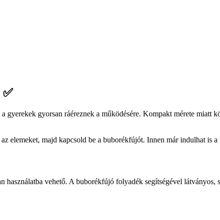
s ✅
y a gyerekek gyorsan ráéreznek a működésére. Kompakt mérete miatt kö
e az elemeket, majd kapcsold be a buborékfújót. Innen már indulhat is
san használatba vehető. A buborékfújó folyadék segítségével látványos,