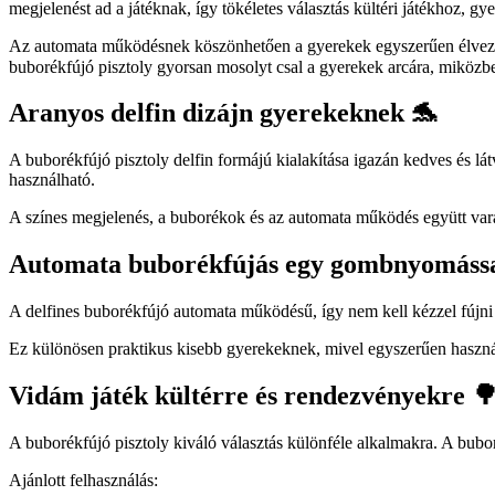
megjelenést ad a játéknak, így tökéletes választás kültéri játékhoz, 
Az automata működésnek köszönhetően a gyerekek egyszerűen élvezheti
buborékfújó pisztoly gyorsan mosolyt csal a gyerekek arcára, miközbe
Aranyos delfin dizájn gyerekeknek 🐬
A buborékfújó pisztoly delfin formájú kialakítása igazán kedves és l
használható.
A színes megjelenés, a buborékok és az automata működés együtt varáz
Automata buborékfújás egy gombnyomássa
A delfines buborékfújó automata működésű, így nem kell kézzel fújni
Ez különösen praktikus kisebb gyerekeknek, mivel egyszerűen használh
Vidám játék kültérre és rendezvényekre 
A buborékfújó pisztoly kiváló választás különféle alkalmakra. A bubor
Ajánlott felhasználás: