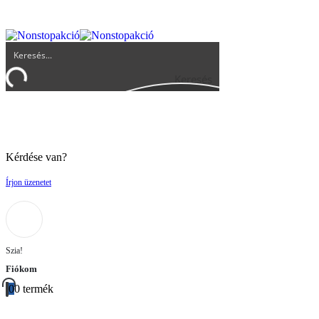
UGYFELSZOLGALAT@BIGBUY.HU
RÓLUNK
ÁSZF
Keresés
Kérdése van?
Írjon üzenetet
Szia!
Fiókom
0
0 termék