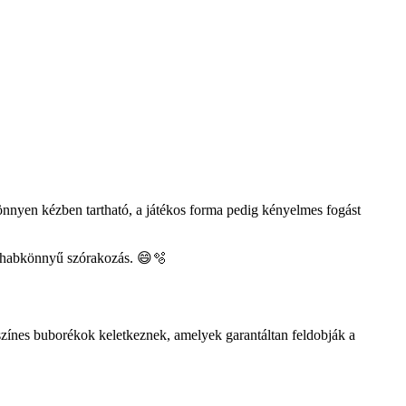
nnyen kézben tartható, a játékos forma pedig kényelmes fogást
 a habkönnyű szórakozás. 😄🫧
 színes buborékok keletkeznek, amelyek garantáltan feldobják a