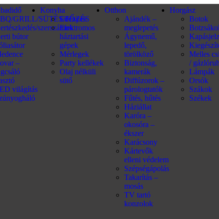
abadidő
Konyha
Otthon
Horgász
BQ/GRILL/SÜTÉS/FŐZÉS
Edények
Ajándék –
Botok
ertészkedés/szerszámok
Elektromos
meglepetés
Botzsáko
erti bútor
háztartási
Ágynemű,
Kapásjel
óliasátor
gépek
lepedő,
Kiegészí
edence
Mérlegek
törölköző
Melles c
ovar –
Party kellékek
Biztonság,
/ gázlóru
ágcsáló
Olaj nélküli
kamerák
Lámpák
iasztó
sütő
Diffúzorok –
Orsók
ED világítás
párologtatók
Szákok
zúnyogháló
Fűtés, hűtés
Székek
Háziállat
Karóra –
okosóra –
ékszer
Karácsony
Kártevők
elleni védelem
Szépségápolás
Takarítás –
mosás
TV tartó
konzolok