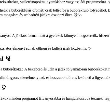
gyerekzsúrokra, születésnapokra, nyaraláshoz vagy családi programokra. 
k a buborékfújás örömét: csak töltsd be a buborékfújó folyadékot, kap
n mozgásra és szabadtéri játékra ösztönzi őket. 😄💦
átványos. A játékos forma miatt a gyerekek könnyen megszeretik, hisze
slatos élményt adnak otthoni és kültéri játék közben is. ✨
l 🫧
 a buborékokat. A bekapcsolás után a játék folyamatosan buborékokat f
ató, gyors sikerélményt ad, és hosszabb időre is lekötheti a figyelmü
🎈
ékok minden programot látványosabbá és hangulatosabbá tesznek, legyen 