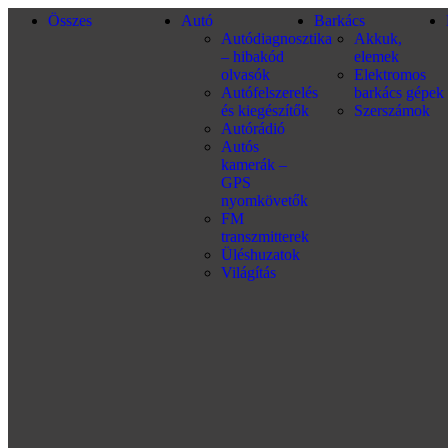
Összes
Autó
Barkács
Autódiagnosztika
Akkuk,
– hibakód
elemek
olvasók
Elektromos
Autófelszerelés
barkács gépek
és kiegészítők
Szerszámok
Autórádió
Autós
kamerák –
GPS
nyomkövetők
FM
transzmitterek
Üléshuzatok
Világítás