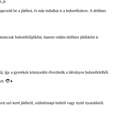
🌞🎉
csold be a játékot, és már indulhat is a buborékshow. A delfines
n nemcsak buborékfújóként, hanem vidám delfines játékként is
új, így a gyerekek könnyedén élvezhetik a látványos buborékfelhőt.
ket. 🧒👧
szó kerti játékról, születésnapi buliról vagy nyári nyaralásról.