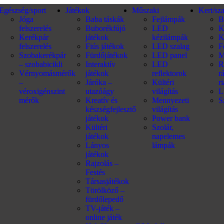
Egészség/sport
Játékok
Műszaki
Kert/sz
Jóga
Baba táskák
Fejlámpák
B
felszerelés
Buborékfújó
LED
K
Kerékpár
játékok
kézilámpák
K
felszerelés
Fiús játékok
LED szalag
F
Szobakerékpár
Fürdőjátékok
LED panel
M
– szobabicikli
Interaktív
LED
R
Vérnyomásmérők
játékok
reflektorok
r
–
Járóka –
Kültéri
r
véroxigénszint
utazóágy
világítás
L
mérők
Kreatív és
Mennyezeti
S
készségfejlesztő
világítás
játékok
Power bank
Kültéri
Szolár,
játékok
napelemes
Lányos
lámpák
játékok
Rajzolás –
Festés
Társasjátékok
Törölköző –
fürdőlepedő
TV-játék –
online játék