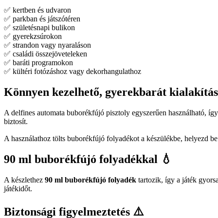
✅ kertben és udvaron
✅ parkban és játszótéren
✅ születésnapi bulikon
✅ gyerekzsúrokon
✅ strandon vagy nyaraláson
✅ családi összejöveteleken
✅ baráti programokon
✅ kültéri fotózáshoz vagy dekorhangulathoz
Könnyen kezelhető, gyerekbarát kialakítá
A delfines automata buborékfújó pisztoly egyszerűen használható, íg
biztosít.
A használathoz tölts buborékfújó folyadékot a készülékbe, helyezd b
90 ml buborékfújó folyadékkal 💧
A készlethez
90 ml buborékfújó folyadék
tartozik, így a játék gyor
játékidőt.
Biztonsági figyelmeztetés ⚠️