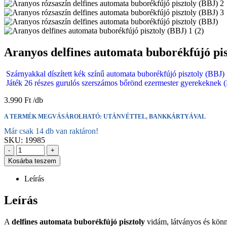
Aranyos delfines automata buborékfújó pis
Szárnyakkal díszített kék színű automata buborékfújó pisztoly (BBJ)
Játék 26 részes gurulós szerszámos bőrönd ezermester gyerekeknek 
3.990
Ft
A TERMÉK MEGVÁSÁROLHATÓ: UTÁNVÉTTEL, BANKKÁRTYÁVAL
Már csak 14 db van raktáron!
SKU:
19985
-
+
Kosárba teszem
Leírás
Leírás
A
delfines automata buborékfújó pisztoly
vidám, látványos és könny