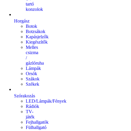
tartó
konzolok
Horgász
Botok
Botzsákok
Kapásjelzők
Kiegészítők
Melles
csizma
/
gázlóruha
Lámpák
Orsók
Szákok
Székek
Szórakozás
LED/Lámpák/Fények
Rádiók
TV-
játék
Fejhallgatók
Fülhallgató