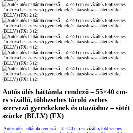
Autós ülés háttámla rendező – 55×40 cm-
es vízálló, többzsebes tároló zsebes
szervező gyerekeknek és utazáshoz – sötét
szürke (BLLV) (FX)
Autós ülés háttámla rendező – 55×40 cm-es vízálló, többzsebes