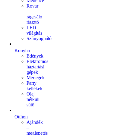
Medence
Rovar
–
rágcsáló
riasztó
LED
világítás
Szúnyogháló
Konyha
Edények
Elektromos
háztartási
gépek
Mérlegek
Party
kellékek
Olaj
nélküli
sütő
Otthon
Ajándék
–
meglepetés