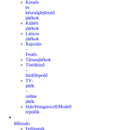
Kreatív
és
készségfejlesztő
játékok
Kültéri
játékok
Lányos
játékok
Rajzolás
–
Festés
Társasjátékok
Törölköző
–
fürdőlepedő
TV-
játék
–
online
játék
Hab/Hungarocell/Modell
repülők
Műszaki
Fejlámpák