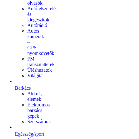
olvasók
Autófelszerelés
és
kiegészítők
Autórádió
Autós
kamerák
–
GPS
nyomkövetők
FM
transzmitterek
Üléshuzatok
Világítás
Barkács
Akkuk,
elemek
Elektromos
barkács
gépek
Szerszámok
Egészség/sport