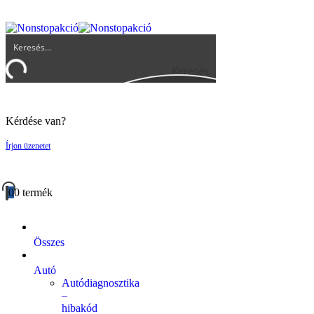
UGYFELSZOLGALAT@BIGBUY.HU
RÓLUNK
ÁSZF
Keresés
Kérdése van?
Írjon üzenetet
0
0 termék
Összes
Autó
Autódiagnosztika
–
hibakód