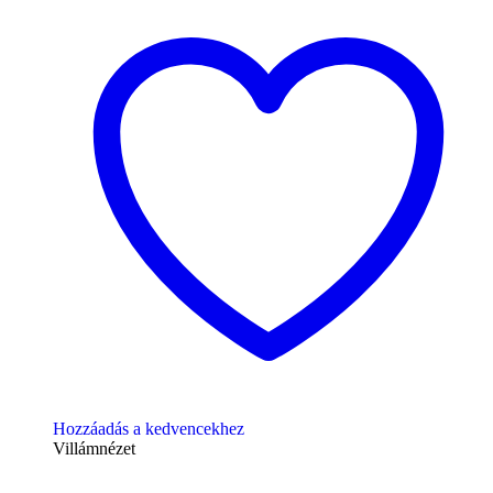
Hozzáadás a kedvencekhez
Villámnézet