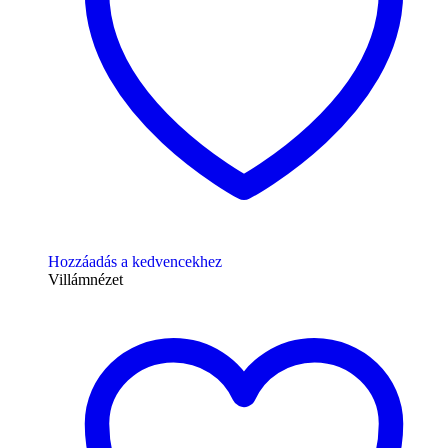
Hozzáadás a kedvencekhez
Villámnézet