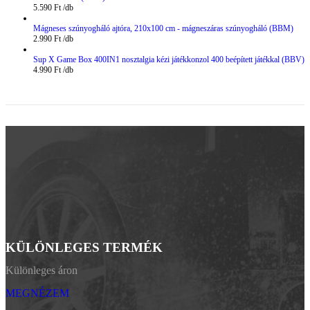
5.590
Ft
Mágneses szúnyogháló ajtóra, 210x100 cm - mágneszáras szúnyogháló (BBM)
2.990
Ft
Sup X Game Box 400IN1 nosztalgia kézi játékkonzol 400 beépített játékkal (BBV)
4.990
Ft
KÜLÖNLEGES TERMÉK
Különleges áron
MEGNÉZEM