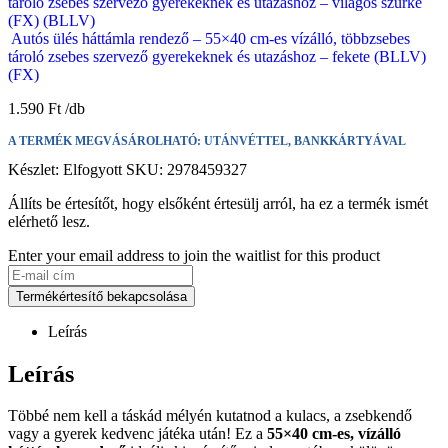
tároló zsebes szervező gyerekeknek és utazáshoz – világos szürke
(FX) (BLLV)
Autós ülés háttámla rendező – 55×40 cm-es vízálló, többzsebes
tároló zsebes szervező gyerekeknek és utazáshoz – fekete (BLLV)
(FX)
1.590
Ft
A TERMÉK MEGVÁSÁROLHATÓ: UTÁNVÉTTEL, BANKKÁRTYÁVAL
Készlet:
Elfogyott
SKU:
2978459327
Állíts be értesítőt, hogy elsőként értesülj arról, ha ez a termék ismét
elérhető lesz.
Enter your email address to join the waitlist for this product
Termékértesítő bekapcsolása
Leírás
Leírás
Többé nem kell a táskád mélyén kutatnod a kulacs, a zsebkendő
vagy a gyerek kedvenc játéka után! Ez a
55×40 cm-es, vízálló