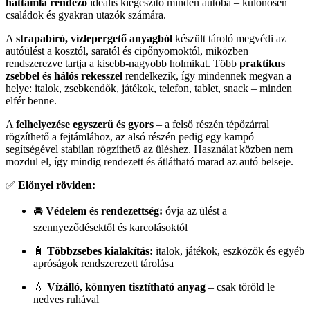
háttámla rendező
ideális kiegészítő minden autóba – különösen
családok és gyakran utazók számára.
A
strapabíró, vízlepergető anyagból
készült tároló megvédi az
autóülést a kosztól, saratól és cipőnyomoktól, miközben
rendszerezve tartja a kisebb-nagyobb holmikat. Több
praktikus
zsebbel és hálós rekesszel
rendelkezik, így mindennek megvan a
helye: italok, zsebkendők, játékok, telefon, tablet, snack – minden
elfér benne.
A
felhelyezése egyszerű és gyors
– a felső részén tépőzárral
rögzíthető a fejtámlához, az alsó részén pedig egy kampó
segítségével stabilan rögzíthető az üléshez. Használat közben nem
mozdul el, így mindig rendezett és átlátható marad az autó belseje.
✅
Előnyei röviden:
🚘
Védelem és rendezettség:
óvja az ülést a
szennyeződésektől és karcolásoktól
🧴
Többzsebes kialakítás:
italok, játékok, eszközök és egyéb
apróságok rendszerezett tárolása
💧
Vízálló, könnyen tisztítható anyag
– csak töröld le
nedves ruhával