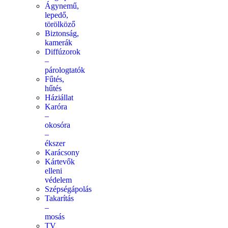
Ágynemű,
lepedő,
törölköző
Biztonság,
kamerák
Diffúzorok
–
párologtatók
Fűtés,
hűtés
Háziállat
Karóra
–
okosóra
–
ékszer
Karácsony
Kártevők
elleni
védelem
Szépségápolás
Takarítás
–
mosás
TV