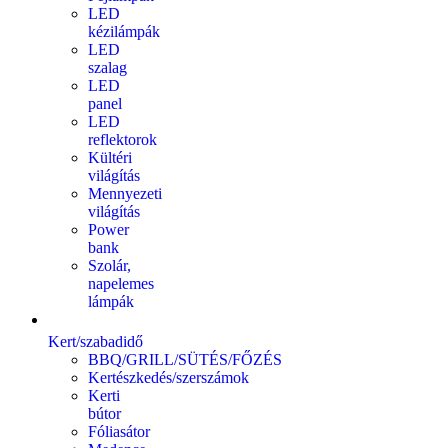
LED
kézilámpák
LED
szalag
LED
panel
LED
reflektorok
Kültéri
világítás
Mennyezeti
világítás
Power
bank
Szolár,
napelemes
lámpák
Kert/szabadidő
BBQ/GRILL/SÜTÉS/FŐZÉS
Kertészkedés/szerszámok
Kerti
bútor
Fóliasátor