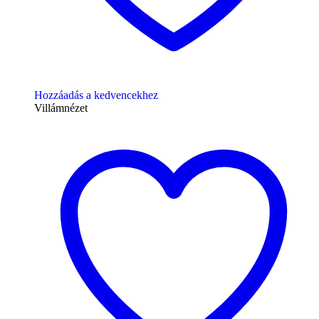
Hozzáadás a kedvencekhez
Villámnézet