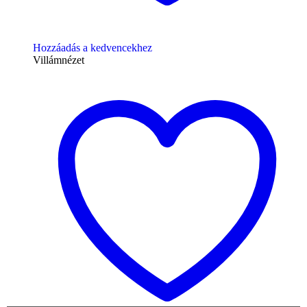
Hozzáadás a kedvencekhez
Villámnézet