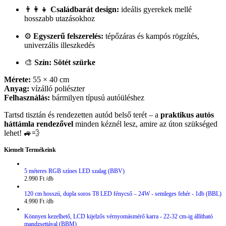
👨‍👩‍👧
Családbarát design:
ideális gyerekek mellé
hosszabb utazásokhoz
⚙️
Egyszerű felszerelés:
tépőzáras és kampós rögzítés,
univerzális illeszkedés
🎨
Szín: Sötét szürke
Mérete:
55 × 40 cm
Anyag:
vízálló poliészter
Felhasználás:
bármilyen típusú autóüléshez
Tartsd tisztán és rendezetten autód belső terét – a
praktikus autós
háttámla rendezővel
minden kéznél lesz, amire az úton szükséged
lehet! 🚙💨
Kiemelt Termékeink
5 méteres RGB színes LED szalag (BBV)
2.990
Ft
120 cm hosszú, dupla soros T8 LED fénycső – 24W - semleges fehér - 1db (BBL)
4.990
Ft
Könnyen kezelhető, LCD kijelzős vérnyomásmérő karra - 22-32 cm-ig állítható
mandzsettával (BBM)