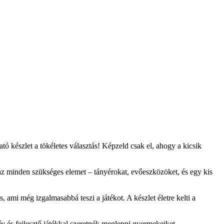
ó készlet a tökéletes választás! Képzeld csak el, ahogy a kicsik
maz minden szükséges elemet – tányérokat, evőeszközöket, és egy kis
 ami még izgalmasabbá teszi a játékot. A készlet életre kelti a
v és fejlesztő játékkal szeretnék meglepni gyermekeiket.