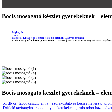
Bocis mosogató készlet gyerekeknek – elem
Bigbuy.hu
Shop
Játékok
,
Kreatív és készségfejlesztő játékok
,
Lányos játékok
Bocis mosogató készlet gyerekeknek – elemes játék konyhai mosogató szett tányéro
Bocis mosogató készlet gyerekeknek – elem
51 db-os, fából készült jenga – szórakoztató és készségfejlesztő toro
Driftelő távirányítós robot kutya – kerekeken guruló robot házikedv