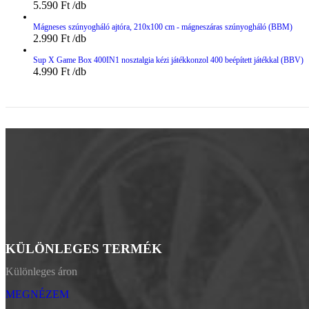
5.590
Ft
Mágneses szúnyogháló ajtóra, 210x100 cm - mágneszáras szúnyogháló (BBM)
2.990
Ft
Sup X Game Box 400IN1 nosztalgia kézi játékkonzol 400 beépített játékkal (BBV)
4.990
Ft
KÜLÖNLEGES TERMÉK
Különleges áron
MEGNÉZEM