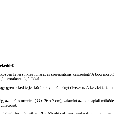
mekeddel!
ben fejleszti kreativitását és szerepjátszás készségeit? A boci mosogat
gű, szórakoztató játékkal.
 hogy gyermeked teljes körű konyhai élményt élvezzen. A készlet tartal
.
, az ideális méretek (33 x 26 x 7 cm), valamint az elemtáplált működés,
rdinációját.
römöt hoz a kicsik életébe. Kiváló választás azoknak, akik egy kreatí