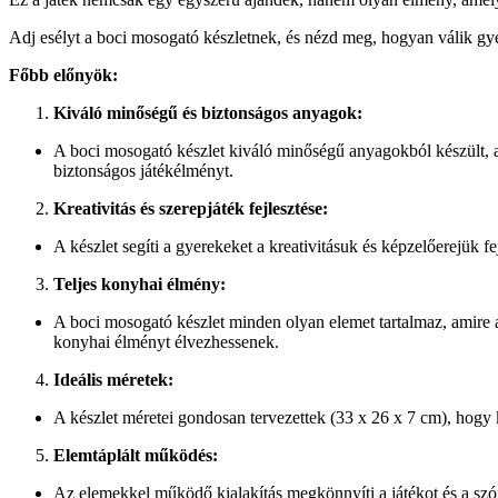
Adj esélyt a boci mosogató készletnek, és nézd meg, hogyan válik gye
Főbb előnyök:
Kiváló minőségű és biztonságos anyagok:
A boci mosogató készlet kiváló minőségű anyagokból készült, am
biztonságos játékélményt.
Kreativitás és szerepjáték fejlesztése:
A készlet segíti a gyerekeket a kreativitásuk és képzelőerejük 
Teljes konyhai élmény:
A boci mosogató készlet minden olyan elemet tartalmaz, amire
konyhai élményt élvezhessenek.
Ideális méretek:
A készlet méretei gondosan tervezettek (33 x 26 x 7 cm), hog
Elemtáplált működés:
Az elemekkel működő kialakítás megkönnyíti a játékot és a szó