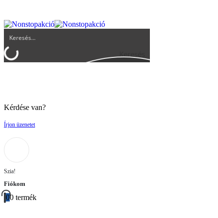
UGYFELSZOLGALAT@BIGBUY.HU
RÓLUNK
ÁSZF
Keresés
Kérdése van?
Írjon üzenetet
Szia!
Fiókom
0
0 termék