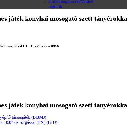
Hab/Hungarocell/Modell
repülők
es játék konyhai mosogató szett tányérokka
kkal, evőeszközökkel – 33 x 26 x 7 cm (BBJ)
es játék konyhai mosogató szett tányérokka
nyépítő társasjáték (BBMJ)
enc 360°-os forgással (FX) (BBJ)