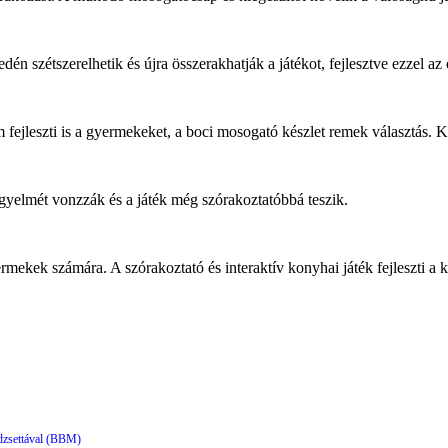
n szétszerelhetik és újra összerakhatják a játékot, fejlesztve ezzel az
ejleszti is a gyermekeket, a boci mosogató készlet remek választás. Kre
gyelmét vonzzák és a játék még szórakoztatóbbá teszik.
mekek számára. A szórakoztató és interaktív konyhai játék fejleszti a kic
dzsettával (BBM)