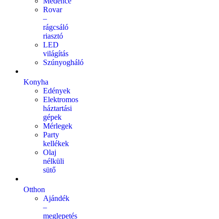
Medence
Rovar
–
rágcsáló
riasztó
LED
világítás
Szúnyogháló
Konyha
Edények
Elektromos
háztartási
gépek
Mérlegek
Party
kellékek
Olaj
nélküli
sütő
Otthon
Ajándék
–
meglepetés