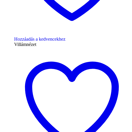
Hozzáadás a kedvencekhez
Villámnézet