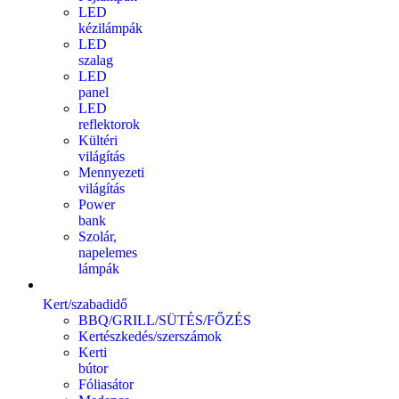
LED
kézilámpák
LED
szalag
LED
panel
LED
reflektorok
Kültéri
világítás
Mennyezeti
világítás
Power
bank
Szolár,
napelemes
lámpák
Kert/szabadidő
BBQ/GRILL/SÜTÉS/FŐZÉS
Kertészkedés/szerszámok
Kerti
bútor
Fóliasátor