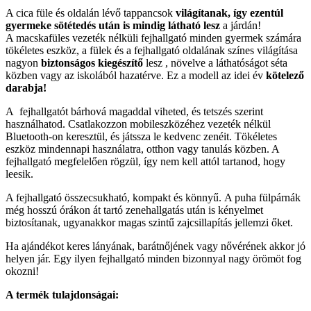
A cica füle és oldalán lévő tappancsok
világítanak, így ezentúl
gyermeke sötétedés után is mindig látható lesz
a járdán!
A macskafüles vezeték nélküli fejhallgató minden gyermek számára
tökéletes eszköz, a fülek és a fejhallgató oldalának színes világítása
nagyon
biztonságos kiegészítő
lesz , növelve a láthatóságot séta
közben vagy az iskolából hazatérve. Ez a modell az idei év
kötelező
darabja!
A fejhallgatót bárhová magaddal viheted, és tetszés szerint
használhatod. Csatlakozzon mobileszközéhez vezeték nélkül
Bluetooth-on keresztül, és játssza le kedvenc zenéit. Tökéletes
eszköz mindennapi használatra, otthon vagy tanulás közben. A
fejhallgató megfelelően rögzül, így nem kell attól tartanod, hogy
leesik.
A fejhallgató összecsukható, kompakt és könnyű. A puha fülpárnák
még hosszú órákon át tartó zenehallgatás után is kényelmet
biztosítanak, ugyanakkor magas szintű zajcsillapítás jellemzi őket.
Ha ajándékot keres lányának, barátnőjének vagy nővérének akkor jó
helyen jár. Egy ilyen fejhallgató minden bizonnyal nagy örömöt fog
okozni!
A termék tulajdonságai: