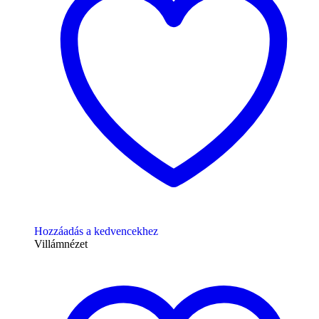
Hozzáadás a kedvencekhez
Villámnézet