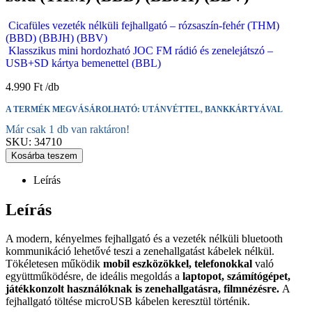
Cicafüles vezeték nélküli fejhallgató – rózsaszín-fehér (THM)
(BBD) (BBJH) (BBV)
Klasszikus mini hordozható JOC FM rádió és zenelejátszó –
USB+SD kártya bemenettel (BBL)
4.990
Ft
A TERMÉK MEGVÁSÁROLHATÓ: UTÁNVÉTTEL, BANKKÁRTYÁVAL
Már csak 1 db van raktáron!
SKU:
34710
Kosárba teszem
Leírás
Leírás
A modern, kényelmes fejhallgató és a vezeték nélküli bluetooth
kommunikáció lehetővé teszi a zenehallgatást kábelek nélkül.
Tökéletesen működik
mobil eszközökkel, telefonokkal
való
együttműködésre, de ideális megoldás a
laptopot, számítógépet,
játékkonzolt használóknak is zenehallgatásra, filmnézésre.
A
fejhallgató töltése microUSB kábelen keresztül történik.