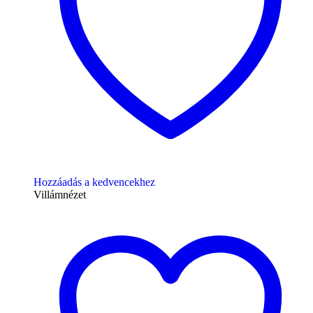
Hozzáadás a kedvencekhez
Villámnézet