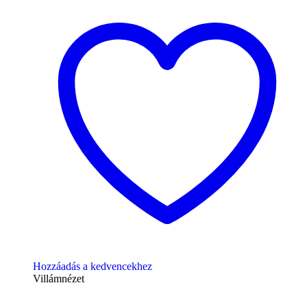
Hozzáadás a kedvencekhez
Villámnézet