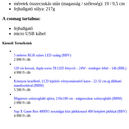
méretek összecsukás után (magasság / szélesség): 19 / 9,5 cm
fejhallgató súlya: 217g
A csomag tartalma:
fejhallgató
micro USB kábel
Kiemelt Termékeink
5 méteres RGB színes LED szalag (BBV)
2.990
Ft
120 cm hosszú, dupla soros T8 LED fénycső – 24W - semleges fehér - 1db (BBL)
4.990
Ft
Könnyen kezelhető, LCD kijelzős vérnyomásmérő karra - 22-32 cm-ig állítható
mandzsettával (BBM)
5.590
Ft
Mágneses szúnyogháló ajtóra, 210x100 cm - mágneszáras szúnyogháló (BBM)
2.990
Ft
Sup X Game Box 400IN1 nosztalgia kézi játékkonzol 400 beépített játékkal (BBV)
4.990
Ft