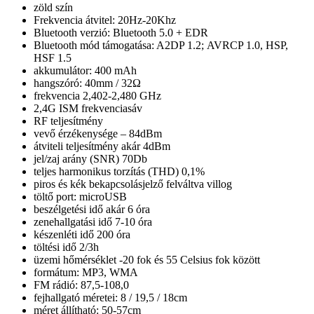
zöld szín
Frekvencia átvitel: 20Hz-20Khz
Bluetooth verzió: Bluetooth 5.0 + EDR
Bluetooth mód támogatása: A2DP 1.2; AVRCP 1.0, HSP,
HSF 1.5
akkumulátor: 400 mAh
hangszóró: 40mm / 32Ω
frekvencia 2,402-2,480 GHz
2,4G ISM frekvenciasáv
RF teljesítmény
vevő érzékenysége – 84dBm
átviteli teljesítmény akár 4dBm
jel/zaj arány (SNR) 70Db
teljes harmonikus torzítás (THD) 0,1%
piros és kék bekapcsolásjelző felváltva villog
töltő port: microUSB
beszélgetési idő akár 6 óra
zenehallgatási idő 7-10 óra
készenléti idő 200 óra
töltési idő 2/3h
üzemi hőmérséklet -20 fok és 55 Celsius fok között
formátum: MP3, WMA
FM rádió: 87,5-108,0
fejhallgató méretei: 8 / 19,5 / 18cm
méret állítható: 50-57cm