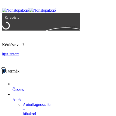
UGYFELSZOLGALAT@BIGBUY.HU
RÓLUNK
ÁSZF
Keresés
Kérdése van?
Írjon üzenetet
0
0 termék
Összes
Autó
Autódiagnosztika
–
hibakód