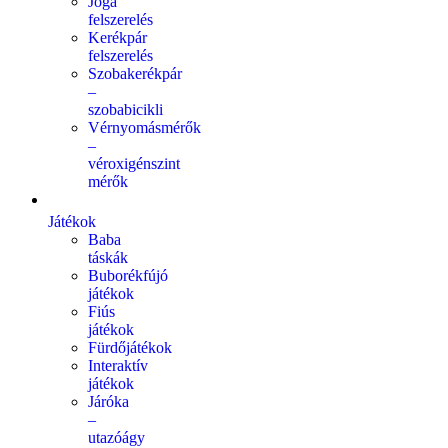
Jóga
felszerelés
Kerékpár
felszerelés
Szobakerékpár
–
szobabicikli
Vérnyomásmérők
–
véroxigénszint
mérők
Játékok
Baba
táskák
Buborékfújó
játékok
Fiús
játékok
Fürdőjátékok
Interaktív
játékok
Járóka
–
utazóágy