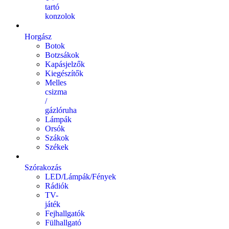
tartó
konzolok
Horgász
Botok
Botzsákok
Kapásjelzők
Kiegészítők
Melles
csizma
/
gázlóruha
Lámpák
Orsók
Szákok
Székek
Szórakozás
LED/Lámpák/Fények
Rádiók
TV-
játék
Fejhallgatók
Fülhallgató