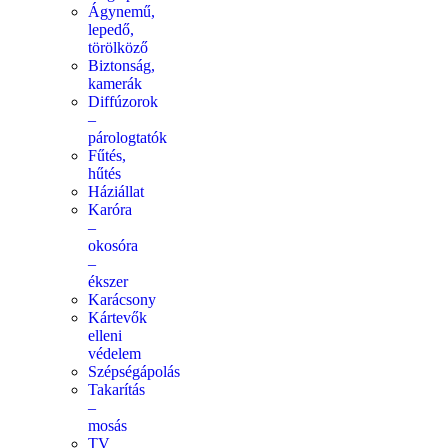
Ágynemű,
lepedő,
törölköző
Biztonság,
kamerák
Diffúzorok
–
párologtatók
Fűtés,
hűtés
Háziállat
Karóra
–
okosóra
–
ékszer
Karácsony
Kártevők
elleni
védelem
Szépségápolás
Takarítás
–
mosás
TV