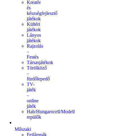
Kreatív
és
készségfejlesztő
játékok
Kültéri
játékok
Lányos
játékok
Rajzolás
–
Festés
Társasjátékok
Törölköző
–
fürdőlepedő
TV-
játék
–
online
játék
Hab/Hungarocell/Modell
repülők
Műszaki
Fejlámpák