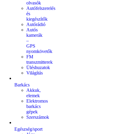
olvasók
Autófelszerelés
és
kiegészítők
Autórádió
Autós
kamerák
–
GPS
nyomkövetők
FM
transzmitterek
Üléshuzatok
Világítás
Barkács
Akkuk,
elemek
Elektromos
barkács
gépek
Szerszámok
Egészség/sport