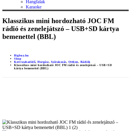
Hangfalak
Karaoke
Klasszikus mini hordozható JOC FM
rádió és zenelejátszó – USB+SD kártya
bemenettel (BBL)
Bigbuy.hu
Shop
Kert/szabadidő
,
Horgász
,
Szórakozás
,
Otthon
,
Rádiók
Klasszikus mini hordozható JOC FM rádió és zenelejátszó – USB+SD
kártya bemenettel (BBL)