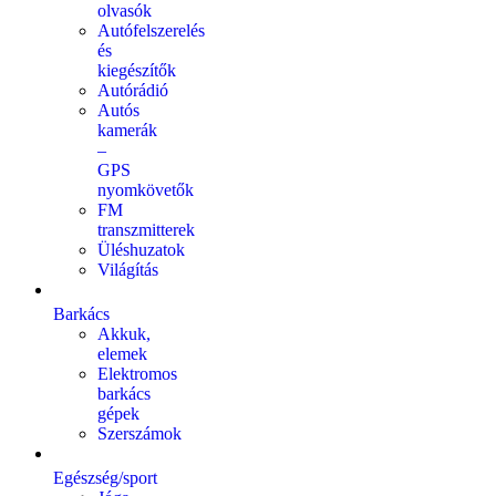
olvasók
Autófelszerelés
és
kiegészítők
Autórádió
Autós
kamerák
–
GPS
nyomkövetők
FM
transzmitterek
Üléshuzatok
Világítás
Barkács
Akkuk,
elemek
Elektromos
barkács
gépek
Szerszámok
Egészség/sport