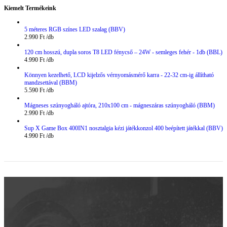
Kiemelt Termékeink
5 méteres RGB színes LED szalag (BBV)
2.990
Ft
120 cm hosszú, dupla soros T8 LED fénycső – 24W - semleges fehér - 1db (BBL)
4.990
Ft
Könnyen kezelhető, LCD kijelzős vérnyomásmérő karra - 22-32 cm-ig állítható
mandzsettával (BBM)
5.590
Ft
Mágneses szúnyogháló ajtóra, 210x100 cm - mágneszáras szúnyogháló (BBM)
2.990
Ft
Sup X Game Box 400IN1 nosztalgia kézi játékkonzol 400 beépített játékkal (BBV)
4.990
Ft