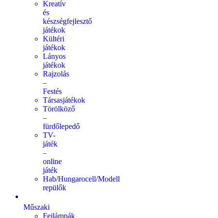
Kreatív
és
készségfejlesztő
játékok
Kültéri
játékok
Lányos
játékok
Rajzolás
–
Festés
Társasjátékok
Törölköző
–
fürdőlepedő
TV-
játék
–
online
játék
Hab/Hungarocell/Modell
repülők
Műszaki
Fejlámpák