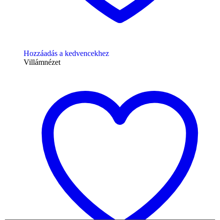
Hozzáadás a kedvencekhez
Villámnézet