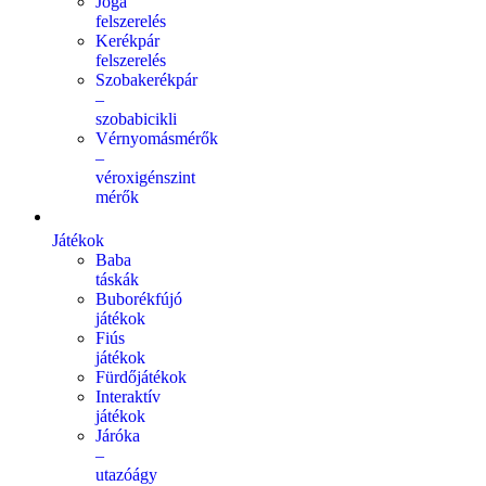
Jóga
felszerelés
Kerékpár
felszerelés
Szobakerékpár
–
szobabicikli
Vérnyomásmérők
–
véroxigénszint
mérők
Játékok
Baba
táskák
Buborékfújó
játékok
Fiús
játékok
Fürdőjátékok
Interaktív
játékok
Járóka
–
utazóágy