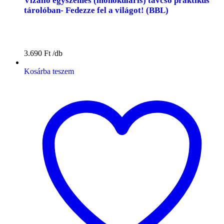
Vízálló egyszemes (monokuláris) távcső praktikus
tárolóban- Fedezze fel a világot! (BBL)
3.690
Ft
Kosárba teszem