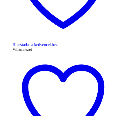
Hozzáadás a kedvencekhez
Villámnézet