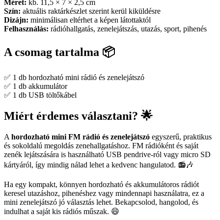
Méret:
kb. 11,5 × 7 × 2,5 cm
Szín:
aktuális raktárkészlet szerint kerül kiküldésre
Dizájn:
minimálisan eltérhet a képen látottaktól
Felhasználás:
rádióhallgatás, zenelejátszás, utazás, sport, pihenés
A csomag tartalma 📦
✅ 1 db hordozható mini rádió és zenelejátszó
✅ 1 db akkumulátor
✅ 1 db USB töltőkábel
Miért érdemes választani? 🌟
A
hordozható mini FM rádió és zenelejátszó
egyszerű, praktikus
és sokoldalú megoldás zenehallgatáshoz. FM rádióként és saját
zenék lejátszására is használható USB pendrive-ról vagy micro SD
kártyáról, így mindig nálad lehet a kedvenc hangulatod. 📻🎶
Ha egy kompakt, könnyen hordozható és akkumulátoros rádiót
keresel utazáshoz, pihenéshez vagy mindennapi használatra, ez a
mini zenelejátszó jó választás lehet. Bekapcsolod, hangolod, és
indulhat a saját kis rádiós műszak. 😄