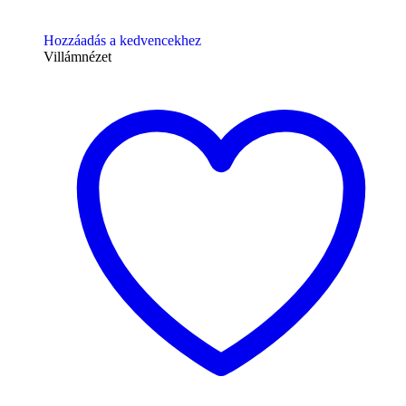
Hozzáadás a kedvencekhez
Villámnézet