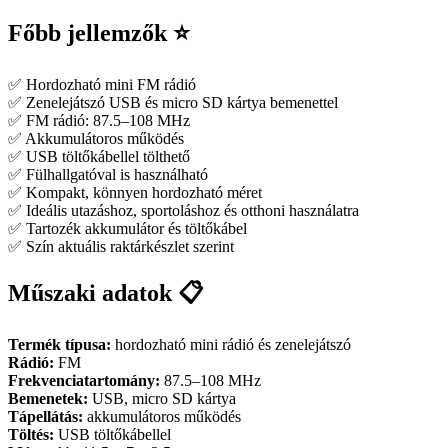
Főbb jellemzők ⭐
✅ Hordozható mini FM rádió
✅ Zenelejátszó USB és micro SD kártya bemenettel
✅ FM rádió: 87.5–108 MHz
✅ Akkumulátoros működés
✅ USB töltőkábellel tölthető
✅ Fülhallgatóval is használható
✅ Kompakt, könnyen hordozható méret
✅ Ideális utazáshoz, sportoláshoz és otthoni használatra
✅ Tartozék akkumulátor és töltőkábel
✅ Szín aktuális raktárkészlet szerint
Műszaki adatok 📋
Termék típusa:
hordozható mini rádió és zenelejátszó
Rádió:
FM
Frekvenciatartomány:
87.5–108 MHz
Bemenetek:
USB, micro SD kártya
Tápellátás:
akkumulátoros működés
Töltés:
USB töltőkábellel