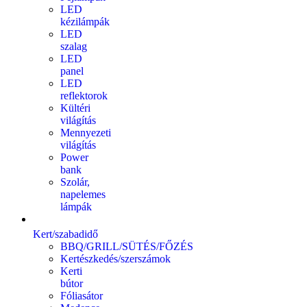
LED
kézilámpák
LED
szalag
LED
panel
LED
reflektorok
Kültéri
világítás
Mennyezeti
világítás
Power
bank
Szolár,
napelemes
lámpák
Kert/szabadidő
BBQ/GRILL/SÜTÉS/FŐZÉS
Kertészkedés/szerszámok
Kerti
bútor
Fóliasátor