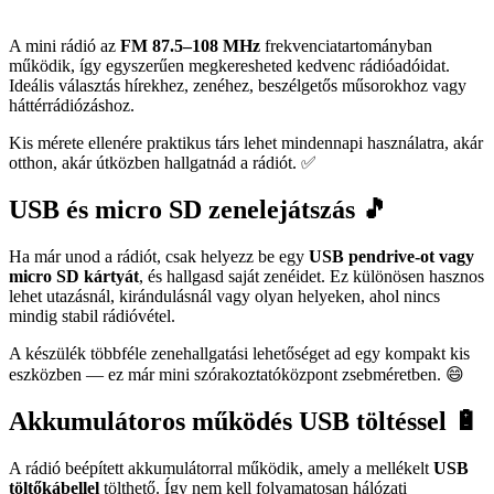
A mini rádió az
FM 87.5–108 MHz
frekvenciatartományban
működik, így egyszerűen megkeresheted kedvenc rádióadóidat.
Ideális választás hírekhez, zenéhez, beszélgetős műsorokhoz vagy
háttérrádiózáshoz.
Kis mérete ellenére praktikus társ lehet mindennapi használatra, akár
otthon, akár útközben hallgatnád a rádiót. ✅
USB és micro SD zenelejátszás 🎵
Ha már unod a rádiót, csak helyezz be egy
USB pendrive-ot vagy
micro SD kártyát
, és hallgasd saját zenéidet. Ez különösen hasznos
lehet utazásnál, kirándulásnál vagy olyan helyeken, ahol nincs
mindig stabil rádióvétel.
A készülék többféle zenehallgatási lehetőséget ad egy kompakt kis
eszközben — ez már mini szórakoztatóközpont zsebméretben. 😄
Akkumulátoros működés USB töltéssel 🔋
A rádió beépített akkumulátorral működik, amely a mellékelt
USB
töltőkábellel
tölthető. Így nem kell folyamatosan hálózati