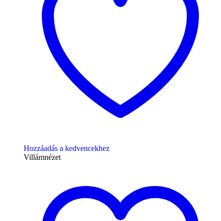
Hozzáadás a kedvencekhez
Villámnézet