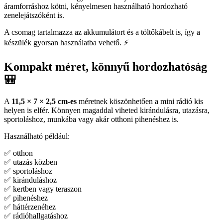
áramforráshoz kötni, kényelmesen használható hordozható
zenelejátszóként is.
A csomag tartalmazza az akkumulátort és a töltőkábelt is, így a
készülék gyorsan használatba vehető. ⚡
Kompakt méret, könnyű hordozhatóság
🎒
A
11,5 × 7 × 2,5 cm-es
méretnek köszönhetően a mini rádió kis
helyen is elfér. Könnyen magaddal viheted kirándulásra, utazásra,
sportoláshoz, munkába vagy akár otthoni pihenéshez is.
Használható például:
✅ otthon
✅ utazás közben
✅ sportoláshoz
✅ kiránduláshoz
✅ kertben vagy teraszon
✅ pihenéshez
✅ háttérzenéhez
✅ rádióhallgatáshoz