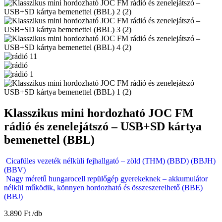
Klasszikus mini hordozható JOC FM
rádió és zenelejátszó – USB+SD kártya
bemenettel (BBL)
Cicafüles vezeték nélküli fejhallgató – zöld (THM) (BBD) (BBJH)
(BBV)
Nagy méretű hungarocell repülőgép gyerekeknek – akkumulátor
nélkül működik, könnyen hordozható és összeszerelhető (BBE)
(BBJ)
3.890
Ft