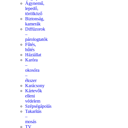
Ágynemű,
lepedő,
törölköző
Biztonság,
kamerák
Diffúzorok
–
párologtatók
Fűtés,
hűtés
Háziállat
Karóra
–
okosóra
–
ékszer
Karácsony
Kártevők
elleni
védelem
Szépségápolás
Takarítás
–
mosás
TV