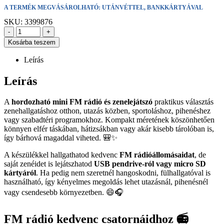
A TERMÉK MEGVÁSÁROLHATÓ: UTÁNVÉTTEL, BANKKÁRTYÁVAL
SKU:
3399876
-
+
Kosárba teszem
Leírás
Leírás
A
hordozható mini FM rádió és zenelejátszó
praktikus választás
zenehallgatáshoz otthon, utazás közben, sportoláshoz, pihenéshez
vagy szabadtéri programokhoz. Kompakt méretének köszönhetően
könnyen elfér táskában, hátizsákban vagy akár kisebb tárolóban is,
így bárhová magaddal viheted. 🎒✨
A készülékkel hallgathatod kedvenc
FM rádióállomásaidat
, de
saját zenéidet is lejátszhatod
USB pendrive-ról vagy micro SD
kártyáról
. Ha pedig nem szeretnél hangoskodni, fülhallgatóval is
használható, így kényelmes megoldás lehet utazásnál, pihenésnél
vagy csendesebb környezetben. 😄🎧
FM rádió kedvenc csatornáidhoz 📻