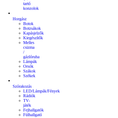
tartó
konzolok
Horgász
Botok
Botzsákok
Kapásjelzők
Kiegészítők
Melles
csizma
/
gázlóruha
Lámpák
Orsók
Szákok
Székek
Szórakozás
LED/Lámpák/Fények
Rádiók
TV-
játék
Fejhallgatók
Fülhallgató