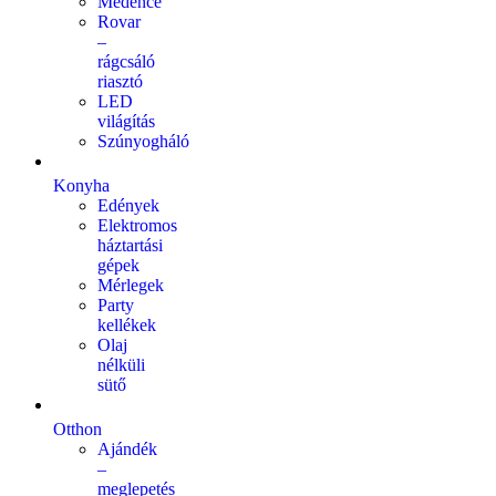
Medence
Rovar
–
rágcsáló
riasztó
LED
világítás
Szúnyogháló
Konyha
Edények
Elektromos
háztartási
gépek
Mérlegek
Party
kellékek
Olaj
nélküli
sütő
Otthon
Ajándék
–
meglepetés