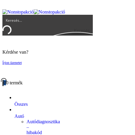
UGYFELSZOLGALAT@BIGBUY.HU
RÓLUNK
ÁSZF
Keresés
Kérdése van?
Írjon üzenetet
0
0 termék
Összes
Autó
Autódiagnosztika
–
hibakód