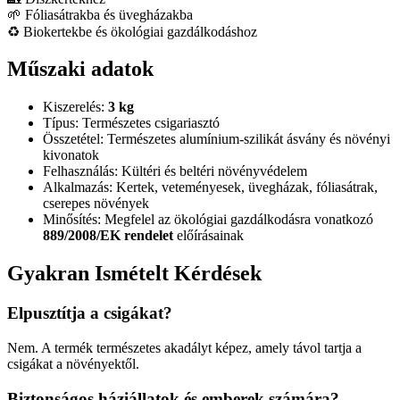
🌱 Fóliasátrakba és üvegházakba
♻️ Biokertekbe és ökológiai gazdálkodáshoz
Műszaki adatok
Kiszerelés:
3 kg
Típus: Természetes csigariasztó
Összetétel: Természetes alumínium-szilikát ásvány és növényi
kivonatok
Felhasználás: Kültéri és beltéri növényvédelem
Alkalmazás: Kertek, veteményesek, üvegházak, fóliasátrak,
cserepes növények
Minősítés: Megfelel az ökológiai gazdálkodásra vonatkozó
889/2008/EK rendelet
előírásainak
Gyakran Ismételt Kérdések
Elpusztítja a csigákat?
Nem. A termék természetes akadályt képez, amely távol tartja a
csigákat a növényektől.
Biztonságos háziállatok és emberek számára?