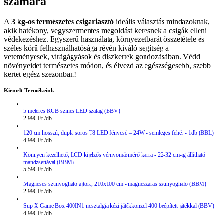
számára
A
3 kg-os természetes csigariasztó
ideális választás mindazoknak,
akik hatékony, vegyszermentes megoldást keresnek a csigák elleni
védekezéshez. Egyszerű használata, környezetbarát összetétele és
széles körű felhasználhatósága révén kiváló segítség a
veteményesek, virágágyások és díszkertek gondozásában. Védd
növényeidet természetes módon, és élvezd az egészségesebb, szebb
kertet egész szezonban!
Kiemelt Termékeink
5 méteres RGB színes LED szalag (BBV)
2.990
Ft
120 cm hosszú, dupla soros T8 LED fénycső – 24W - semleges fehér - 1db (BBL)
4.990
Ft
Könnyen kezelhető, LCD kijelzős vérnyomásmérő karra - 22-32 cm-ig állítható
mandzsettával (BBM)
5.590
Ft
Mágneses szúnyogháló ajtóra, 210x100 cm - mágneszáras szúnyogháló (BBM)
2.990
Ft
Sup X Game Box 400IN1 nosztalgia kézi játékkonzol 400 beépített játékkal (BBV)
4.990
Ft