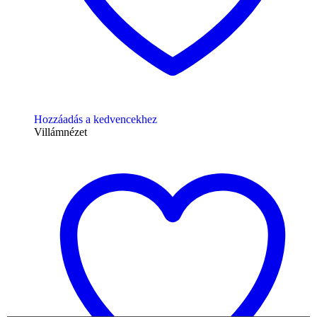
Hozzáadás a kedvencekhez
Villámnézet