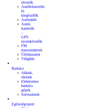
olvasók
Autófelszerelés
és
kiegészítők
Autórádió
Autós
kamerák
–
GPS
nyomkövetők
FM
transzmitterek
Üléshuzatok
Világítás
Barkács
Akkuk,
elemek
Elektromos
barkács
gépek
Szerszámok
Egészség/sport