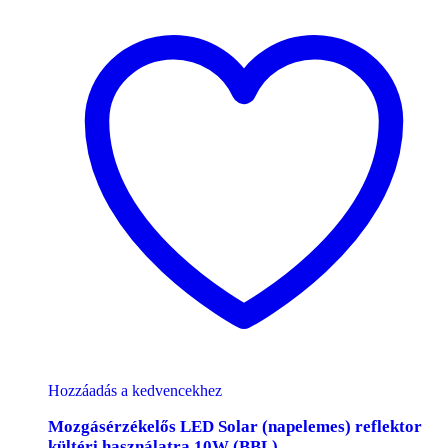
Hozzáadás a kedvencekhez
Mozgásérzékelős LED Solar (napelemes) reflektor
kültéri használatra 10W (BBL)