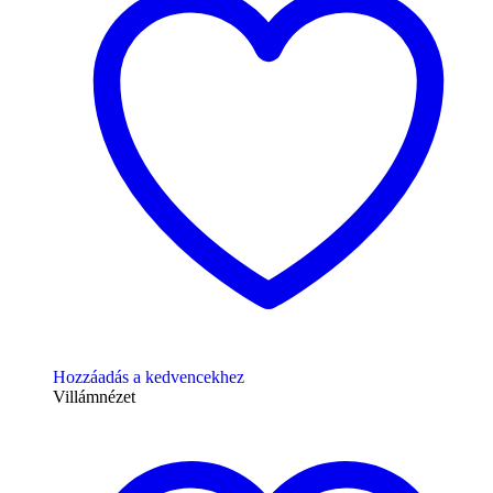
Hozzáadás a kedvencekhez
Villámnézet