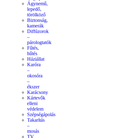
Ágynemű,
lepedő,
törölköző
Biztonság,
kamerák
Diffúzorok
–
párologtatók
Fűtés,
hűtés
Háziállat
Karóra
–
okosóra
–
ékszer
Karácsony
Kártevők
elleni
védelem
Szépségápolás
Takarítás
–
mosás
TV