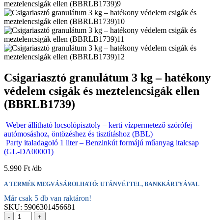
Csigariasztó granulátum 3 kg – hatékony
védelem csigák és meztelencsigák ellen
(BBRLB1739)
Weber állítható locsolópisztoly – kerti vízpermetező szórófej
autómosáshoz, öntözéshez és tisztításhoz (BBL)
Party italadagoló 1 liter – Benzinkút formájú műanyag italcsap
(GL-DA00001)
5.990
Ft
A TERMÉK MEGVÁSÁROLHATÓ: UTÁNVÉTTEL, BANKKÁRTYÁVAL
Már csak 5 db van raktáron!
SKU:
5906301456681
-
+