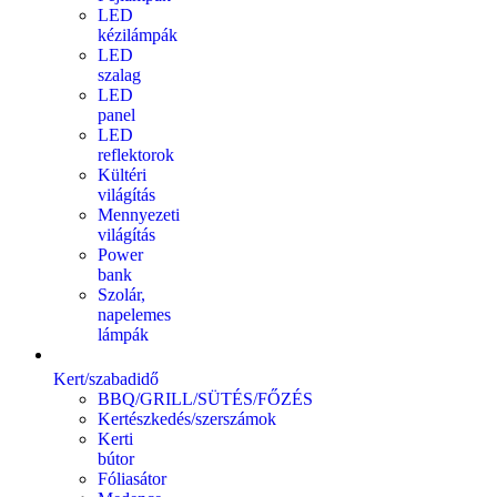
LED
kézilámpák
LED
szalag
LED
panel
LED
reflektorok
Kültéri
világítás
Mennyezeti
világítás
Power
bank
Szolár,
napelemes
lámpák
Kert/szabadidő
BBQ/GRILL/SÜTÉS/FŐZÉS
Kertészkedés/szerszámok
Kerti
bútor
Fóliasátor