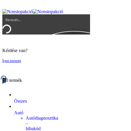
UGYFELSZOLGALAT@BIGBUY.HU
RÓLUNK
ÁSZF
Keresés
Kérdése van?
Írjon üzenetet
0
0 termék
Összes
Autó
Autódiagnosztika
–
hibakód