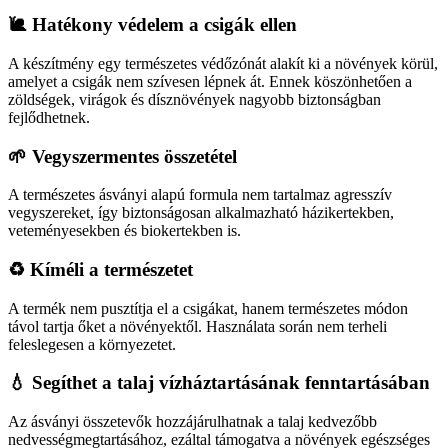
🐌 Hatékony védelem a csigák ellen
A készítmény egy természetes védőzónát alakít ki a növények körül,
amelyet a csigák nem szívesen lépnek át. Ennek köszönhetően a
zöldségek, virágok és dísznövények nagyobb biztonságban
fejlődhetnek.
🌱 Vegyszermentes összetétel
A természetes ásványi alapú formula nem tartalmaz agresszív
vegyszereket, így biztonságosan alkalmazható házikertekben,
veteményesekben és biokertekben is.
♻️ Kíméli a természetet
A termék nem pusztítja el a csigákat, hanem természetes módon
távol tartja őket a növényektől. Használata során nem terheli
feleslegesen a környezetet.
💧 Segíthet a talaj vízháztartásának fenntartásában
Az ásványi összetevők hozzájárulhatnak a talaj kedvezőbb
nedvességmegtartásához, ezáltal támogatva a növények egészséges