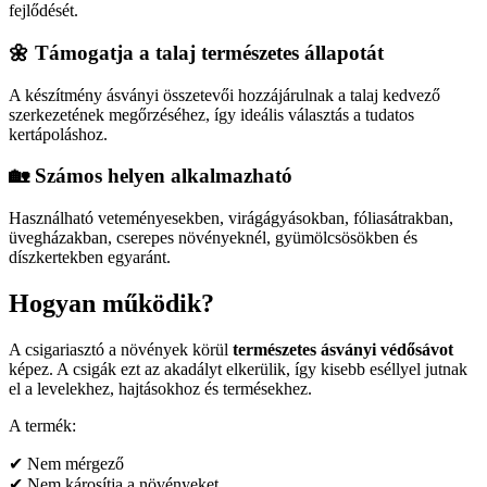
fejlődését.
🌼 Támogatja a talaj természetes állapotát
A készítmény ásványi összetevői hozzájárulnak a talaj kedvező
szerkezetének megőrzéséhez, így ideális választás a tudatos
kertápoláshoz.
🏡 Számos helyen alkalmazható
Használható veteményesekben, virágágyásokban, fóliasátrakban,
üvegházakban, cserepes növényeknél, gyümölcsösökben és
díszkertekben egyaránt.
Hogyan működik?
A csigariasztó a növények körül
természetes ásványi védősávot
képez. A csigák ezt az akadályt elkerülik, így kisebb eséllyel jutnak
el a levelekhez, hajtásokhoz és termésekhez.
A termék:
✔ Nem mérgező
✔ Nem károsítja a növényeket