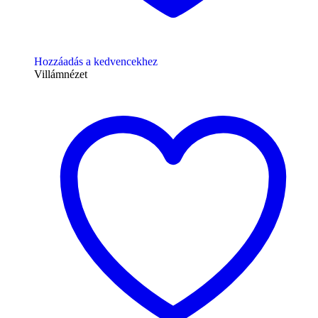
Hozzáadás a kedvencekhez
Villámnézet