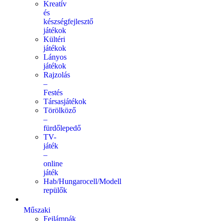
Kreatív
és
készségfejlesztő
játékok
Kültéri
játékok
Lányos
játékok
Rajzolás
–
Festés
Társasjátékok
Törölköző
–
fürdőlepedő
TV-
játék
–
online
játék
Hab/Hungarocell/Modell
repülők
Műszaki
Fejlámpák