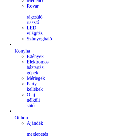
Medence
Rovar
–
rágcsáló
riasztó
LED
világítás
Szúnyogháló
Konyha
Edények
Elektromos
háztartási
gépek
Mérlegek
Party
kellékek
Olaj
nélküli
sütő
Otthon
Ajándék
–
meglepetés