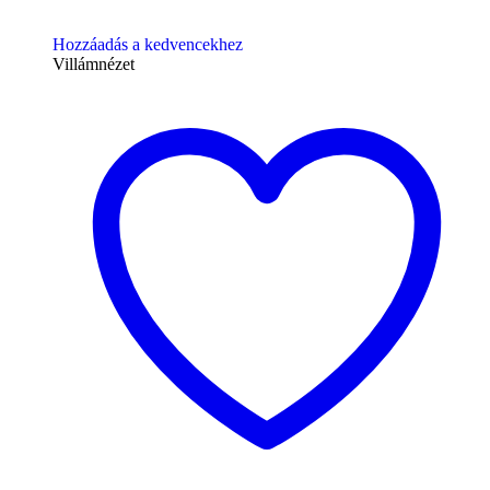
Hozzáadás a kedvencekhez
Villámnézet