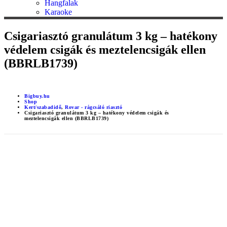
Hangfalak
Karaoke
Csigariasztó granulátum 3 kg – hatékony
védelem csigák és meztelencsigák ellen
(BBRLB1739)
Bigbuy.hu
Shop
Kert/szabadidő
,
Rovar - rágcsáló riasztó
Csigariasztó granulátum 3 kg – hatékony védelem csigák és
meztelencsigák ellen (BBRLB1739)