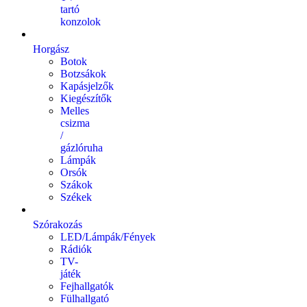
tartó
konzolok
Horgász
Botok
Botzsákok
Kapásjelzők
Kiegészítők
Melles
csizma
/
gázlóruha
Lámpák
Orsók
Szákok
Székek
Szórakozás
LED/Lámpák/Fények
Rádiók
TV-
játék
Fejhallgatók
Fülhallgató