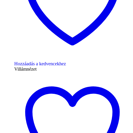
Hozzáadás a kedvencekhez
Villámnézet