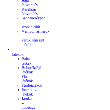
Jóga
felszerelés
Kerékpár
felszerelés
Szobakerékpár
–
szobabicikli
Vérnyomásmérők
–
véroxigénszint
mérők
Játékok
Baba
táskák
Buborékfújó
játékok
Fiús
játékok
Fürdőjátékok
Interaktív
játékok
Járóka
–
utazóágy