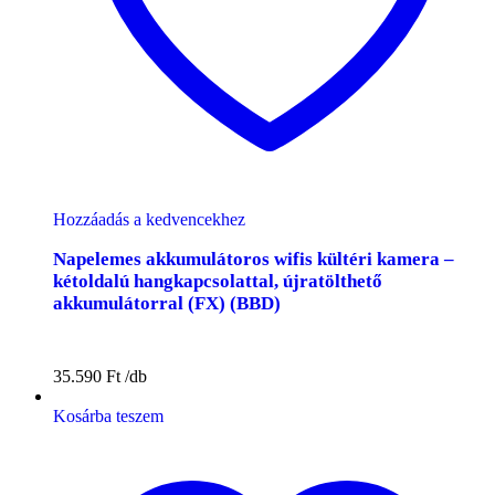
Hozzáadás a kedvencekhez
Napelemes akkumulátoros wifis kültéri kamera –
kétoldalú hangkapcsolattal, újratölthető
akkumulátorral (FX) (BBD)
35.590
Ft
Kosárba teszem