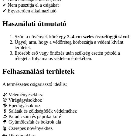
✔ Nem pusztítja el a csigákat
✔ Egyszerűen alkalmazható
Használati útmutató
Szórj a növények köré egy
2–4 cm széles összefüggő sávot
.
Ügyelj arra, hogy a védőréteg körbezárja a védeni kívánt
területet.
Erősebb eső vagy öntözés után szükség esetén pótold a
réteget a folyamatos védelem érdekében.
Felhasználási területek
A természetes csigariasztó ideális:
🌿 Veteményesekhez
🌸 Virágágyásokhoz
🍓 Eperágyásokhoz
🥬 Saláták és zöldségfélék védelméhez
🍅 Paradicsom és paprika köré
🌳 Gyümölcsfák és bokrok alá
🪴 Cserepes növényekhez
🏡 Díszkertekhez