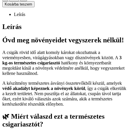
Kosárba teszem
Leírás
Leírás
Óvd meg növényeidet vegyszerek nélkül!
A csigák rövid idő alatt komoly károkat okozhatnak a
veteményesben, virágágyásokban vagy dísznövények között. A
3
kg-os természetes csigariasztó
hatékony és környezetbarát
megoldást kínál a növények védelmére anélkül, hogy vegyszereket
kellene használnod.
A készítmény természetes ásványi összetevőkből készül, amelyek
védő akadályt képeznek a növények körül
, így a csigák elkerülik
a kezelt területet. Nem pusztítja el az állatokat, csupán távol tartja
őket, ezért kiváló választás azok számára, akik a természetes
kertészkedést részesítik előnyben.
🌿 Miért válaszd ezt a természetes
csigariasztót?