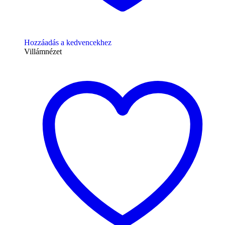
Hozzáadás a kedvencekhez
Villámnézet