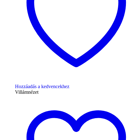
Hozzáadás a kedvencekhez
Villámnézet