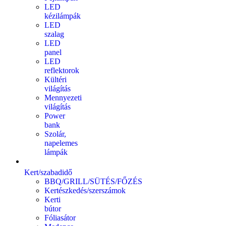
LED
kézilámpák
LED
szalag
LED
panel
LED
reflektorok
Kültéri
világítás
Mennyezeti
világítás
Power
bank
Szolár,
napelemes
lámpák
Kert/szabadidő
BBQ/GRILL/SÜTÉS/FŐZÉS
Kertészkedés/szerszámok
Kerti
bútor
Fóliasátor