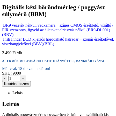
Digitális kézi bőröndmérleg / poggyász
súlymérő (BBM)
BR9 vezeték nélküli vadkamera – színes CMOS érzéklelő, vízálló /
PIR szenzoros, figyeld az állatokat elriasztás nélkül (BR9-DL001)
(BBV)
Fish Finder LCD kijelzős hordozható halradar – szonár érzékelővel,
visszhangjelzővel (BBV)(BBL)
2.490
Ft
A TERMÉK MEGVÁSÁROLHATÓ: UTÁNVÉTTEL, BANKKÁRTYÁVAL
Már csak 18 db van raktáron!
SKU:
9000
-
+
Kosárba teszem
Leírás
Leírás
A digitális poggyászmérleg egyszerűen és könnyen szállítható kis