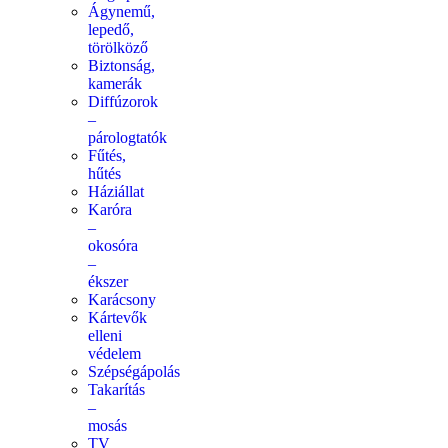
Ágynemű,
lepedő,
törölköző
Biztonság,
kamerák
Diffúzorok
–
párologtatók
Fűtés,
hűtés
Háziállat
Karóra
–
okosóra
–
ékszer
Karácsony
Kártevők
elleni
védelem
Szépségápolás
Takarítás
–
mosás
TV