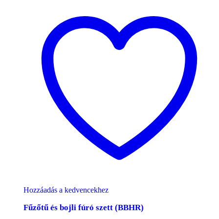
Hozzáadás a kedvencekhez
Fűzőtű és bojli fúró szett (BBHR)