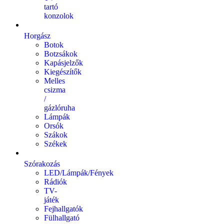
tartó
konzolok
Horgász
Botok
Botzsákok
Kapásjelzők
Kiegészítők
Melles
csizma
/
gázlóruha
Lámpák
Orsók
Szákok
Székek
Szórakozás
LED/Lámpák/Fények
Rádiók
TV-
játék
Fejhallgatók
Fülhallgató