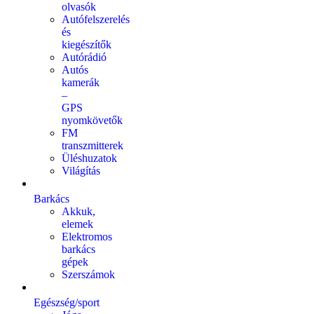
olvasók
Autófelszerelés
és
kiegészítők
Autórádió
Autós
kamerák
–
GPS
nyomkövetők
FM
transzmitterek
Üléshuzatok
Világítás
Barkács
Akkuk,
elemek
Elektromos
barkács
gépek
Szerszámok
Egészség/sport