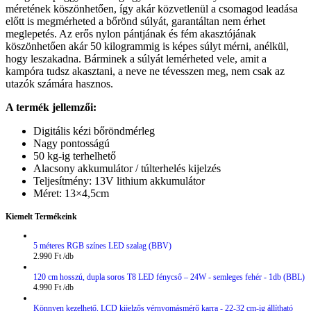
méretének köszönhetően, így akár közvetlenül a csomagod leadása
előtt is megmérheted a bőrönd súlyát, garantáltan nem érhet
meglepetés. Az erős nylon pántjának és fém akasztójának
köszönhetően akár 50 kilogrammig is képes súlyt mérni, anélkül,
hogy leszakadna. Bárminek a súlyát lemérheted vele, amit a
kampóra tudsz akasztani, a neve ne tévesszen meg, nem csak az
utazók számára hasznos.
A termék jellemzői:
Digitális kézi bőröndmérleg
Nagy pontosságú
50 kg-ig terhelhető
Alacsony akkumulátor / túlterhelés kijelzés
Teljesítmény: 13V lithium akkumulátor
Méret: 13×4,5cm
Kiemelt Termékeink
5 méteres RGB színes LED szalag (BBV)
2.990
Ft
120 cm hosszú, dupla soros T8 LED fénycső – 24W - semleges fehér - 1db (BBL)
4.990
Ft
Könnyen kezelhető, LCD kijelzős vérnyomásmérő karra - 22-32 cm-ig állítható