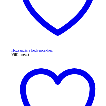
Hozzáadás a kedvencekhez
Villámnézet