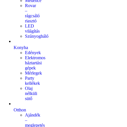
Medence
Rovar
–
rágcsáló
riasztó
LED
világítás
Szúnyogháló
Konyha
Edények
Elektromos
háztartási
gépek
Mérlegek
Party
kellékek
Olaj
nélküli
sütő
Otthon
Ajándék
–
meglepetés