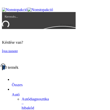
UGYFELSZOLGALAT@BIGBUY.HU
RÓLUNK
ÁSZF
Keresés
Kérdése van?
Írjon üzenetet
0
0 termék
Összes
Autó
Autódiagnosztika
–
hibakód