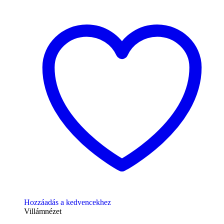
Hozzáadás a kedvencekhez
Villámnézet