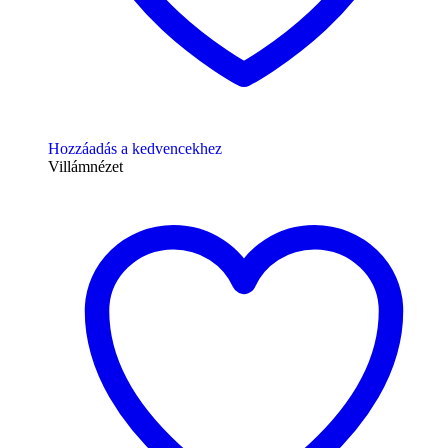
Hozzáadás a kedvencekhez
Villámnézet