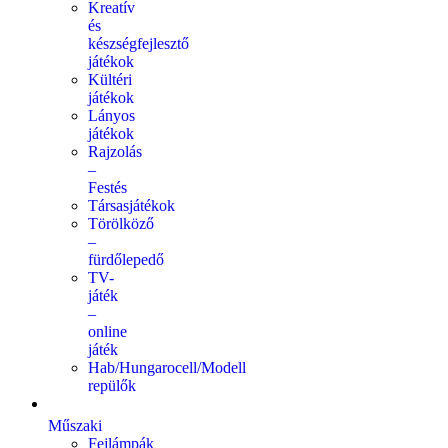
Kreatív
és
készségfejlesztő
játékok
Kültéri
játékok
Lányos
játékok
Rajzolás
–
Festés
Társasjátékok
Törölköző
–
fürdőlepedő
TV-
játék
–
online
játék
Hab/Hungarocell/Modell
repülők
Műszaki
Fejlámpák