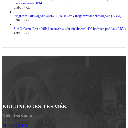
mandzsettával (BBM)
5.590
Ft
Mágneses szúnyogháló ajtóra, 210x100 cm - mágneszáras szúnyogháló (BBM)
2.990
Ft
Sup X Game Box 400IN1 nosztalgia kézi játékkonzol 400 beépített játékkal (BBV)
4.990
Ft
KÜLÖNLEGES TERMÉK
Különleges áron
MEGNÉZEM