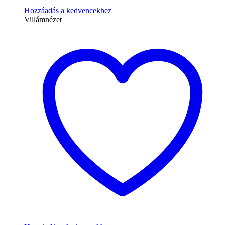
Hozzáadás a kedvencekhez
Villámnézet