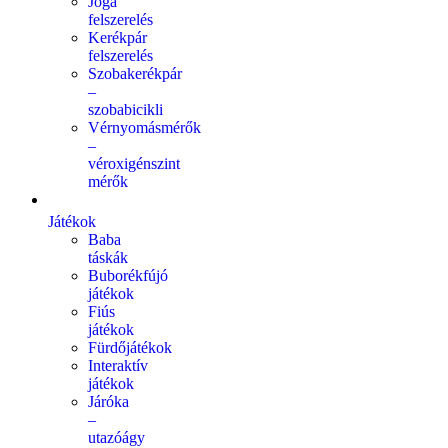
Jóga
felszerelés
Kerékpár
felszerelés
Szobakerékpár
–
szobabicikli
Vérnyomásmérők
–
véroxigénszint
mérők
Játékok
Baba
táskák
Buborékfújó
játékok
Fiús
játékok
Fürdőjátékok
Interaktív
játékok
Járóka
–
utazóágy