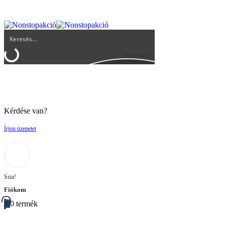
UGYFELSZOLGALAT@BIGBUY.HU
RÓLUNK
ÁSZF
Keresés
Kérdése van?
Írjon üzenetet
Szia!
Fiókom
0
0 termék