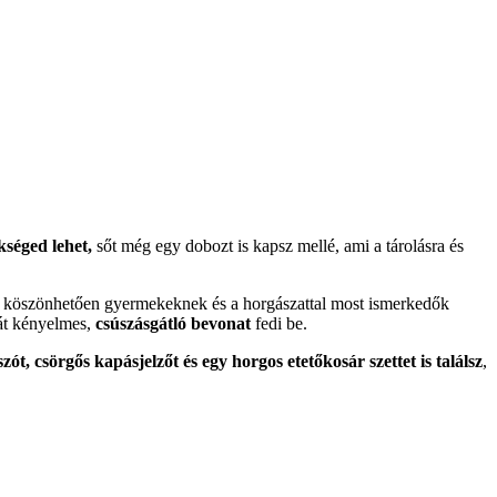
séged lehet,
sőt még egy dobozt is kapsz mellé, ami a tárolásra és
 köszönhetően gyermekeknek és a horgászattal most ismerkedők
át kényelmes,
csúszásgátló bevonat
fedi be.
ót, csörgős kapásjelzőt és egy horgos etetőkosár szettet is találsz
,