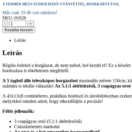
A TERMÉK MEGVÁSÁROLHATÓ: UTÁNVÉTTEL, BANKKÁRTYÁVAL
Már csak 19 db van raktáron!
SKU:
01626
-
+
Kosárba teszem
Leírás
Leírás
Régóta érdekel a horgászat, de nem tudod, hol kezdd el? Ez a készlet 
hordozásra is tökéletesen megfelelő.
A 5 tagból álló teleszkópos horgászbot
maximális mérete 150cm, kö
számára is ideális választás!
Az 5.1:1 áttételezésű, 3 csapágyas ors
A 43x13x8 centiméteres, praktikus hordozó és tárolódobozban ezeken
melyekkel minden adott, hogy elkezdődjön a pecázás!
Főbb jellemzők:
3 csapágyas orsó (5.1:1 áttételezésű)
Csúszásmentes markolat
Az orsó és a bot egyszerűen összeszerelhető