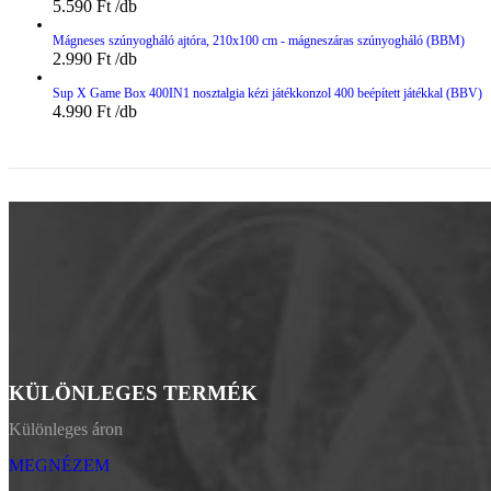
5.590
Ft
Mágneses szúnyogháló ajtóra, 210x100 cm - mágneszáras szúnyogháló (BBM)
2.990
Ft
Sup X Game Box 400IN1 nosztalgia kézi játékkonzol 400 beépített játékkal (BBV)
4.990
Ft
KÜLÖNLEGES TERMÉK
Különleges áron
MEGNÉZEM