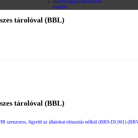
Hab/Hungarocell/Modell
repülők
eszes tárolóval (BBL)
eszes tárolóval (BBL)
IR szenzoros, figyeld az állatokat elriasztás nélkül (BR9-DL001) (BB