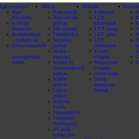
Egészség/sport
Játékok
Műszaki
Kert/sz
Jóga
Baba táskák
Fejlámpák
B
felszerelés
Buborékfújó
LED
K
Kerékpár
játékok
kézilámpák
K
felszerelés
Fiús játékok
LED szalag
F
Szobakerékpár
Fürdőjátékok
LED panel
M
– szobabicikli
Interaktív
LED
R
Vérnyomásmérők
játékok
reflektorok
r
–
Járóka –
Kültéri
r
véroxigénszint
utazóágy
világítás
L
mérők
Kreatív és
Mennyezeti
S
készségfejlesztő
világítás
játékok
Power bank
Kültéri
Szolár,
játékok
napelemes
Lányos
lámpák
játékok
Rajzolás –
Festés
Társasjátékok
Törölköző –
fürdőlepedő
TV-játék –
online játék