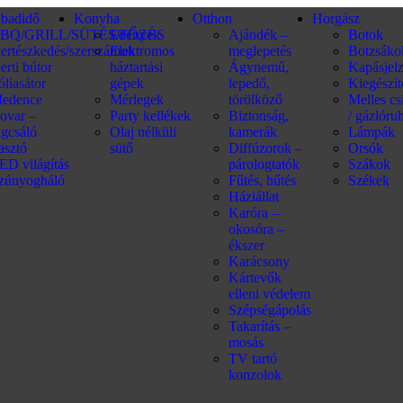
abadidő
Konyha
Otthon
Horgász
BQ/GRILL/SÜTÉS/FŐZÉS
Edények
Ajándék –
Botok
ertészkedés/szerszámok
Elektromos
meglepetés
Botzsáko
erti bútor
háztartási
Ágynemű,
Kapásjel
óliasátor
gépek
lepedő,
Kiegészí
edence
Mérlegek
törölköző
Melles c
ovar –
Party kellékek
Biztonság,
/ gázlóru
ágcsáló
Olaj nélküli
kamerák
Lámpák
iasztó
sütő
Diffúzorok –
Orsók
ED világítás
párologtatók
Szákok
zúnyogháló
Fűtés, hűtés
Székek
Háziállat
Karóra –
okosóra –
ékszer
Karácsony
Kártevők
elleni védelem
Szépségápolás
Takarítás –
mosás
TV tartó
konzolok