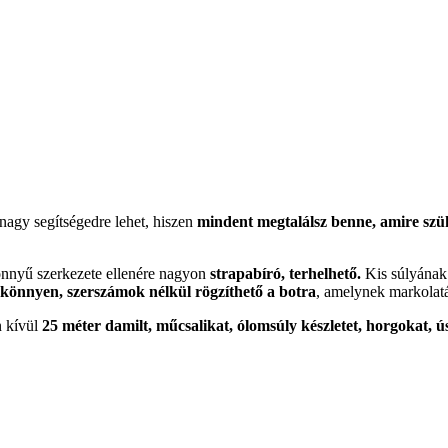
nagy segítségedre lehet, hiszen
mindent megtalálsz benne, amire szük
nnyű szerkezete ellenére nagyon
strapabíró, terhelhető.
Kis súlyának
ó könnyen, szerszámok nélkül rögzíthető a botra
, amelynek markolat
 kívül
25 méter damilt, műcsalikat, ólomsúly készletet, horgokat, úsz