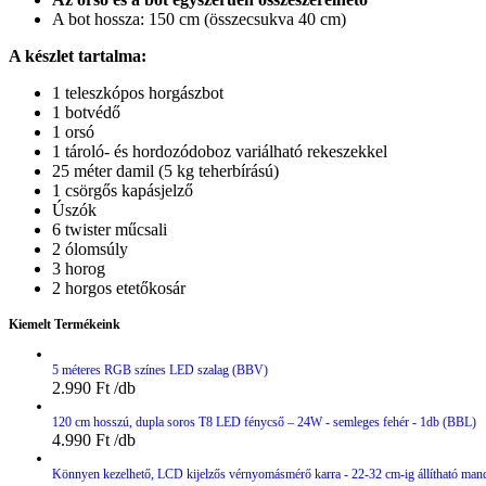
A bot hossza: 150 cm (összecsukva 40 cm)
A készlet tartalma:
1 teleszkópos horgászbot
1 botvédő
1 orsó
1 tároló- és hordozódoboz variálható rekeszekkel
25 méter damil (5 kg teherbírású)
1 csörgős kapásjelző
Úszók
6 twister műcsali
2 ólomsúly
3 horog
2 horgos etetőkosár
Kiemelt Termékeink
5 méteres RGB színes LED szalag (BBV)
2.990
Ft
120 cm hosszú, dupla soros T8 LED fénycső – 24W - semleges fehér - 1db (BBL)
4.990
Ft
Könnyen kezelhető, LCD kijelzős vérnyomásmérő karra - 22-32 cm-ig állítható man