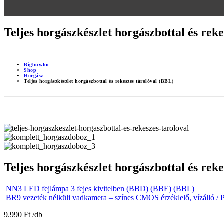
Teljes horgászkészlet horgászbottal és rek
Bigbuy.hu
Shop
Horgász
Teljes horgászkészlet horgászbottal és rekeszes tárolóval (BBL)
Teljes horgászkészlet horgászbottal és rek
NN3 LED fejlámpa 3 fejes kivitelben (BBD) (BBE) (BBL)
BR9 vezeték nélküli vadkamera – színes CMOS érzéklelő, vízálló / P
9.990
Ft