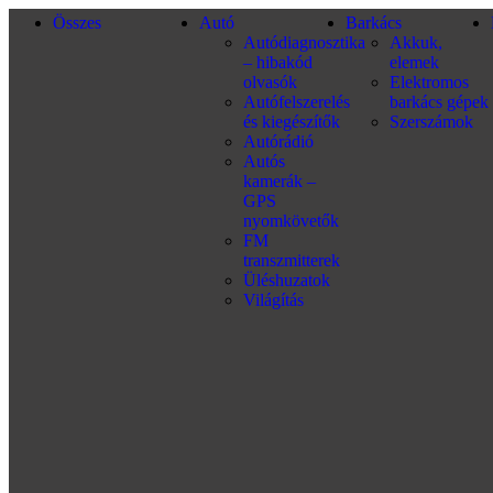
Összes
Autó
Barkács
Autódiagnosztika
Akkuk,
– hibakód
elemek
olvasók
Elektromos
Autófelszerelés
barkács gépek
és kiegészítők
Szerszámok
Autórádió
Autós
kamerák –
GPS
nyomkövetők
FM
transzmitterek
Üléshuzatok
Világítás