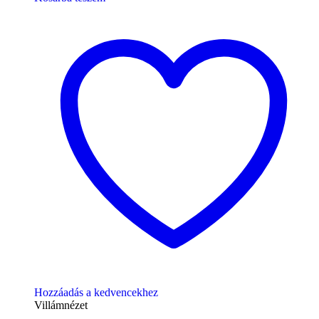
Hozzáadás a kedvencekhez
Villámnézet