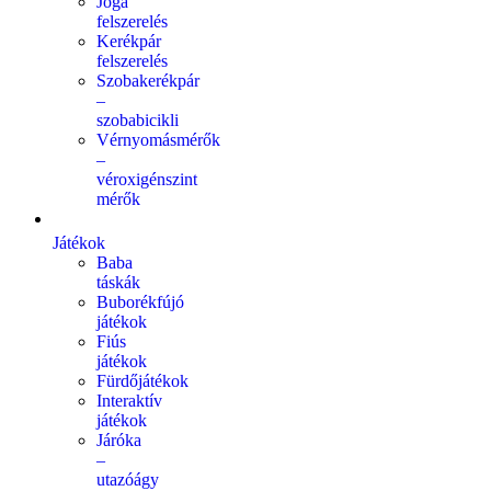
Jóga
felszerelés
Kerékpár
felszerelés
Szobakerékpár
–
szobabicikli
Vérnyomásmérők
–
véroxigénszint
mérők
Játékok
Baba
táskák
Buborékfújó
játékok
Fiús
játékok
Fürdőjátékok
Interaktív
játékok
Járóka
–
utazóágy