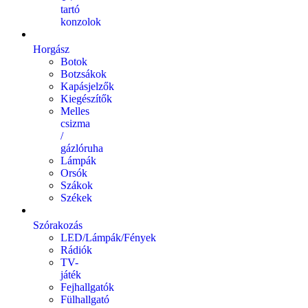
tartó
konzolok
Horgász
Botok
Botzsákok
Kapásjelzők
Kiegészítők
Melles
csizma
/
gázlóruha
Lámpák
Orsók
Szákok
Székek
Szórakozás
LED/Lámpák/Fények
Rádiók
TV-
játék
Fejhallgatók
Fülhallgató