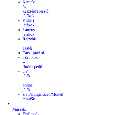
Kreatív
és
készségfejlesztő
játékok
Kültéri
játékok
Lányos
játékok
Rajzolás
–
Festés
Társasjátékok
Törölköző
–
fürdőlepedő
TV-
játék
–
online
játék
Hab/Hungarocell/Modell
repülők
Műszaki
Fejlámpák