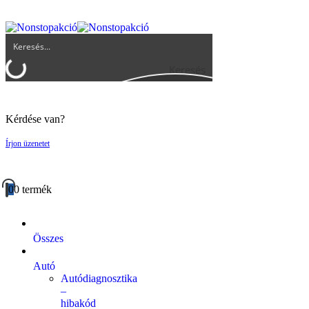
UGYFELSZOLGALAT@BIGBUY.HU
RÓLUNK
ÁSZF
Keresés
Kérdése van?
Írjon üzenetet
0
0 termék
Összes
Autó
Autódiagnosztika
–
hibakód