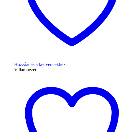
Hozzáadás a kedvencekhez
Villámnézet