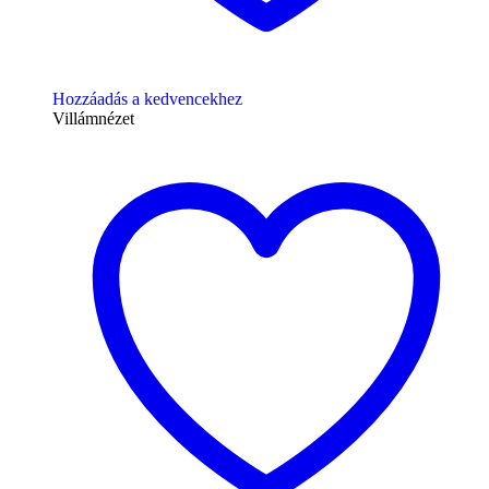
Hozzáadás a kedvencekhez
Villámnézet