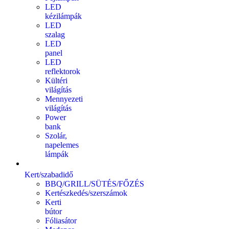
LED
kézilámpák
LED
szalag
LED
panel
LED
reflektorok
Kültéri
világítás
Mennyezeti
világítás
Power
bank
Szolár,
napelemes
lámpák
Kert/szabadidő
BBQ/GRILL/SÜTÉS/FŐZÉS
Kertészkedés/szerszámok
Kerti
bútor
Fóliasátor