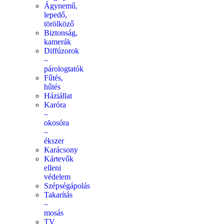
Ágynemű,
lepedő,
törölköző
Biztonság,
kamerák
Diffúzorok
–
párologtatók
Fűtés,
hűtés
Háziállat
Karóra
–
okosóra
–
ékszer
Karácsony
Kártevők
elleni
védelem
Szépségápolás
Takarítás
–
mosás
TV