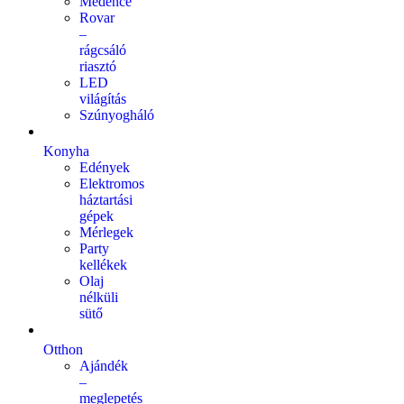
Medence
Rovar
–
rágcsáló
riasztó
LED
világítás
Szúnyogháló
Konyha
Edények
Elektromos
háztartási
gépek
Mérlegek
Party
kellékek
Olaj
nélküli
sütő
Otthon
Ajándék
–
meglepetés