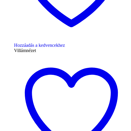
Hozzáadás a kedvencekhez
Villámnézet