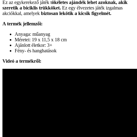
Ez az egykerekező játék t
ökéletes ajándék lehet azoknak, akik
szeretik a biciklis trükköket.
Ez egy élvezetes játék izgalmas
akciókkal, amelyek
biztosan lekötik a kicsik figyelmét.
A termék jellemzői:
Anyaga: műanyag
Méretei: 19 x 11,5 x 18 cm
Ajánlott életkor: 3+
Fény- és hanghatások
Videó a termékről: