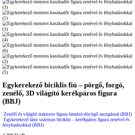
Egykerekező biciklis fiú – pörgő, forgó,
zenélő, 3D világító kerékpáros figura
(BBJ)
Zenélő és világító traktoros figura hintázó-döcögő mozgással (BBJ)
Egykerekező lány szárnyas biciklin – kerékpáros figura zenével és
fényhatásokkal (BBJ)