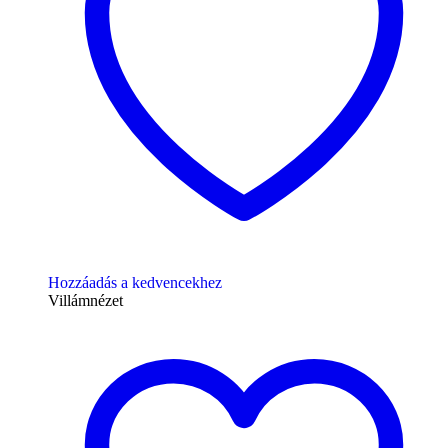
Hozzáadás a kedvencekhez
Villámnézet