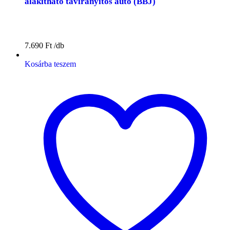
alakítható távirányítós autó (BBJ)
7.690
Ft
Kosárba teszem