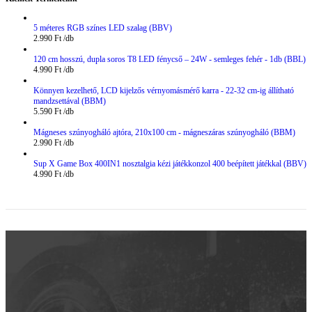
5 méteres RGB színes LED szalag (BBV)
2.990
Ft
120 cm hosszú, dupla soros T8 LED fénycső – 24W - semleges fehér - 1db (BBL)
4.990
Ft
Könnyen kezelhető, LCD kijelzős vérnyomásmérő karra - 22-32 cm-ig állítható
mandzsettával (BBM)
5.590
Ft
Mágneses szúnyogháló ajtóra, 210x100 cm - mágneszáras szúnyogháló (BBM)
2.990
Ft
Sup X Game Box 400IN1 nosztalgia kézi játékkonzol 400 beépített játékkal (BBV)
4.990
Ft