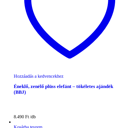
Hozzáadás a kedvencekhez
Éneklő, zenélő plüss elefánt – tökéletes ajándék
(BBJ)
8.490
Ft
Kosárba teszem