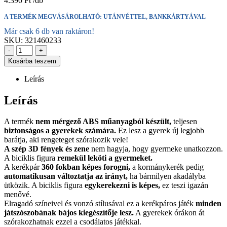
4.390
Ft
A TERMÉK MEGVÁSÁROLHATÓ: UTÁNVÉTTEL, BANKKÁRTYÁVAL
Már csak 6 db van raktáron!
SKU:
321460233
-
+
Kosárba teszem
Leírás
Leírás
A termék
nem mérgező ABS műanyagból készült,
teljesen
biztonságos a gyerekek számára.
Ez lesz a gyerek új legjobb
barátja, aki rengeteget szórakozik vele!
A szép 3D fények és zene
nem hagyja, hogy gyermeke unatkozzon.
A biciklis figura
remekül leköti a gyermeket.
A kerékpár
360 fokban képes forogni,
a kormánykerék pedig
automatikusan változtatja az irányt,
ha bármilyen akadályba
ütközik. A biciklis figura
egykerekezni is képes,
ez teszi igazán
menővé.
Elragadó színeivel és vonzó stílusával ez a kerékpáros játék
minden
játszószobának bájos kiegészítője lesz.
A gyerekek órákon át
szórakozhatnak ezzel a csodálatos játékkal.