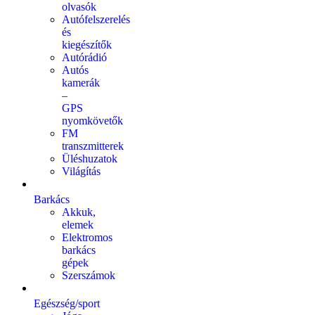
olvasók
Autófelszerelés
és
kiegészítők
Autórádió
Autós
kamerák
–
GPS
nyomkövetők
FM
transzmitterek
Üléshuzatok
Világítás
Barkács
Akkuk,
elemek
Elektromos
barkács
gépek
Szerszámok
Egészség/sport