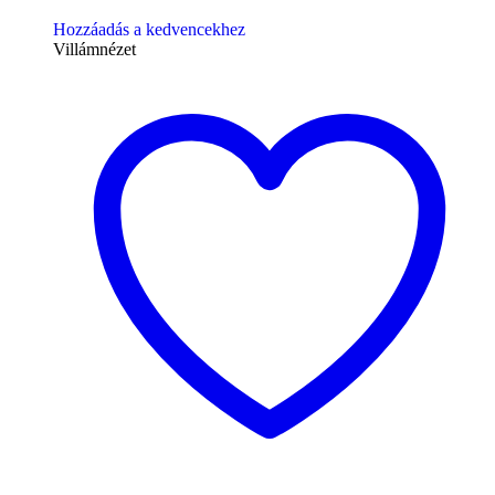
Hozzáadás a kedvencekhez
Villámnézet