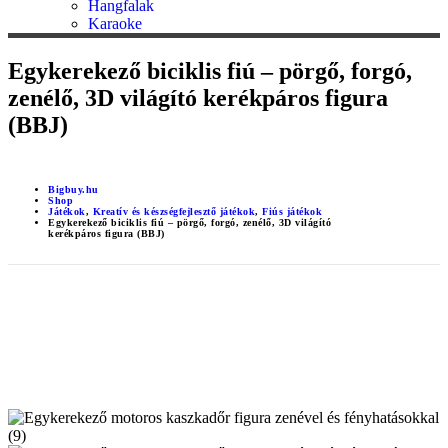
Hangfalak
Karaoke
Egykerekező biciklis fiú – pörgő, forgó,
zenélő, 3D világító kerékpáros figura
(BBJ)
Bigbuy.hu
Shop
Játékok
,
Kreatív és készségfejlesztő játékok
,
Fiús játékok
Egykerekező biciklis fiú – pörgő, forgó, zenélő, 3D világító
kerékpáros figura (BBJ)