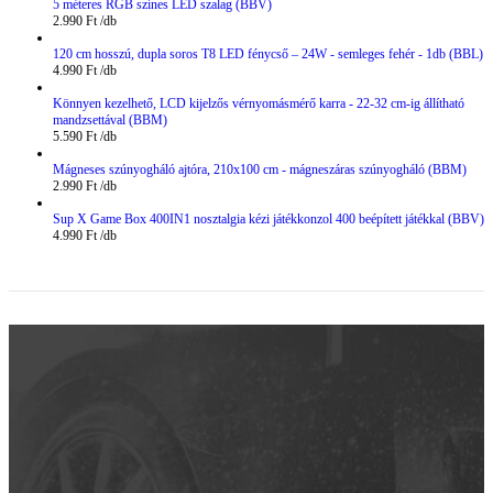
5 méteres RGB színes LED szalag (BBV)
2.990
Ft
120 cm hosszú, dupla soros T8 LED fénycső – 24W - semleges fehér - 1db (BBL)
4.990
Ft
Könnyen kezelhető, LCD kijelzős vérnyomásmérő karra - 22-32 cm-ig állítható
mandzsettával (BBM)
5.590
Ft
Mágneses szúnyogháló ajtóra, 210x100 cm - mágneszáras szúnyogháló (BBM)
2.990
Ft
Sup X Game Box 400IN1 nosztalgia kézi játékkonzol 400 beépített játékkal (BBV)
4.990
Ft