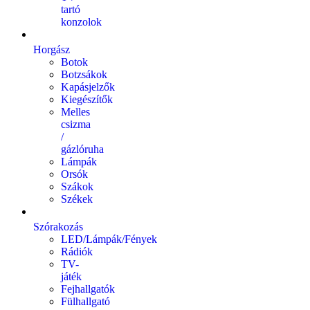
tartó
konzolok
Horgász
Botok
Botzsákok
Kapásjelzők
Kiegészítők
Melles
csizma
/
gázlóruha
Lámpák
Orsók
Szákok
Székek
Szórakozás
LED/Lámpák/Fények
Rádiók
TV-
játék
Fejhallgatók
Fülhallgató