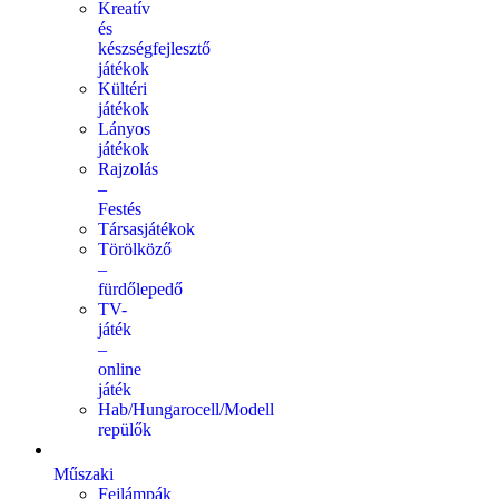
Kreatív
és
készségfejlesztő
játékok
Kültéri
játékok
Lányos
játékok
Rajzolás
–
Festés
Társasjátékok
Törölköző
–
fürdőlepedő
TV-
játék
–
online
játék
Hab/Hungarocell/Modell
repülők
Műszaki
Fejlámpák