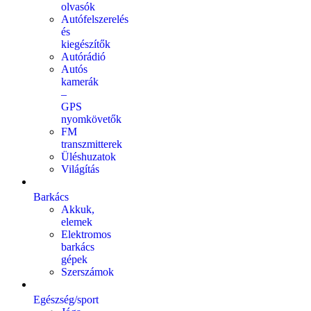
olvasók
Autófelszerelés
és
kiegészítők
Autórádió
Autós
kamerák
–
GPS
nyomkövetők
FM
transzmitterek
Üléshuzatok
Világítás
Barkács
Akkuk,
elemek
Elektromos
barkács
gépek
Szerszámok
Egészség/sport