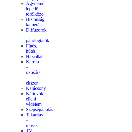
Ágynemű,
lepedő,
törölköző
Biztonság,
kamerák
Diffúzorok
–
párologtatók
Fűtés,
hűtés
Háziállat
Karóra
–
okosóra
–
ékszer
Karácsony
Kártevők
elleni
védelem
Szépségápolás
Takarítás
–
mosás
TV