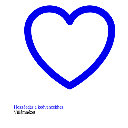
Hozzáadás a kedvencekhez
Villámnézet