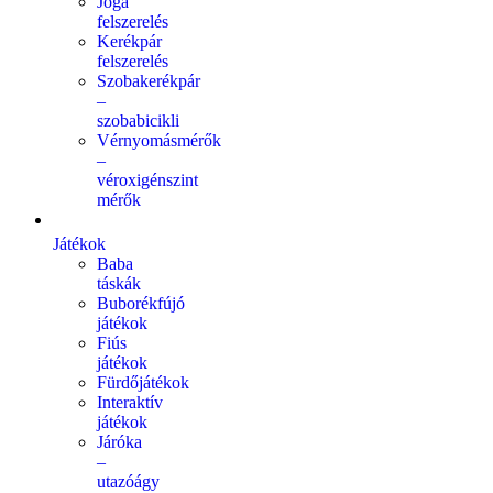
Jóga
felszerelés
Kerékpár
felszerelés
Szobakerékpár
–
szobabicikli
Vérnyomásmérők
–
véroxigénszint
mérők
Játékok
Baba
táskák
Buborékfújó
játékok
Fiús
játékok
Fürdőjátékok
Interaktív
játékok
Járóka
–
utazóágy