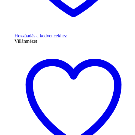
Hozzáadás a kedvencekhez
Villámnézet