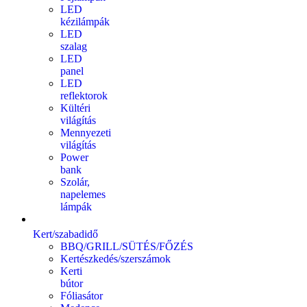
LED
kézilámpák
LED
szalag
LED
panel
LED
reflektorok
Kültéri
világítás
Mennyezeti
világítás
Power
bank
Szolár,
napelemes
lámpák
Kert/szabadidő
BBQ/GRILL/SÜTÉS/FŐZÉS
Kertészkedés/szerszámok
Kerti
bútor
Fóliasátor