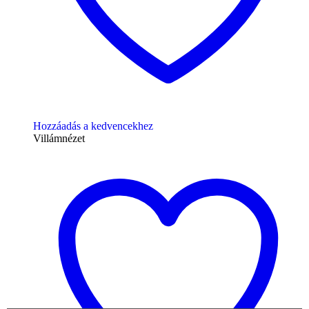
Hozzáadás a kedvencekhez
Villámnézet