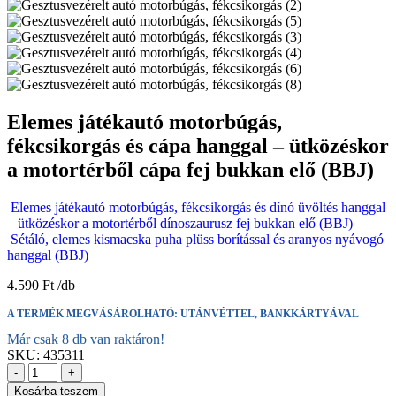
Elemes játékautó motorbúgás,
fékcsikorgás és cápa hanggal – ütközéskor
a motortérből cápa fej bukkan elő (BBJ)
Elemes játékautó motorbúgás, fékcsikorgás és dínó üvöltés hanggal
– ütközéskor a motortérből dínoszaurusz fej bukkan elő (BBJ)
Sétáló, elemes kismacska puha plüss borítással és aranyos nyávogó
hanggal (BBJ)
4.590
Ft
A TERMÉK MEGVÁSÁROLHATÓ: UTÁNVÉTTEL, BANKKÁRTYÁVAL
Már csak 8 db van raktáron!
SKU:
435311
-
+
Kosárba teszem