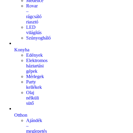
Medence
Rovar
–
rágcsáló
riasztó
LED
világítás
Szúnyogháló
Konyha
Edények
Elektromos
háztartási
gépek
Mérlegek
Party
kellékek
Olaj
nélküli
sütő
Otthon
Ajándék
–
meglepetés