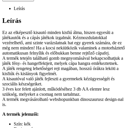
Leírás
Leírás
Ez az elképesztő kisautó minden kisfiú álma, hiszen egyesíti a
játékautók és a cápás játékok izgalmát. Kézmozdulatokkal
vezérelhető, ami szinte varázslatnak hat egy gyerek számára, de ez
még nem minden! Ha a kocsi nekiütközik valaminek a motorháztető
automatikusan felnyílik és előbukkan benne rejtőző cápafej.
A termék tetején található gomb megnyomásával bekapcsolhatjuk a
játék fény- és hangeffektjeit, melyek cápa hangra emlékeztetnek.
A játék rengeteg lehetőséget rejt magában, hosszú órákra leköti a
kisfiúk és kislányok figyelmét.
A kisautóval való játék fejleszti a gyermekek kézügyességét és
szociális készségeiket.
3 éves kor felett ajánlott, működéséhez 3 db AA elemre lesz
szükség, melyeket a csomag nem tartalmaz.
A termék megvásárolható webshopunkban dinoszaurusz design-nal
is.
A termék jelemzői:
Szín: kék