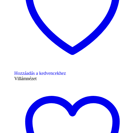
Hozzáadás a kedvencekhez
Villámnézet