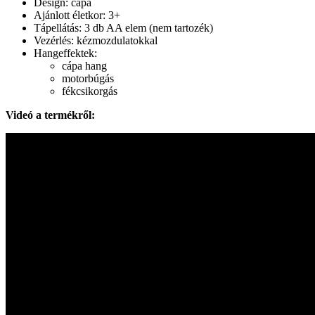
Design: cápa
Ajánlott életkor: 3+
Tápellátás: 3 db AA elem (nem tartozék)
Vezérlés: kézmozdulatokkal
Hangeffektek:
cápa hang
motorbúgás
fékcsikorgás
Videó a termékről: