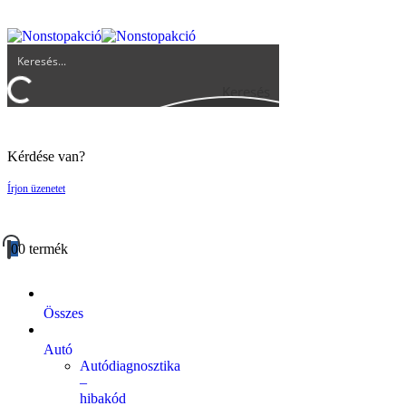
UGYFELSZOLGALAT@BIGBUY.HU
RÓLUNK
ÁSZF
Keresés
Kérdése van?
Írjon üzenetet
0
0 termék
Összes
Autó
Autódiagnosztika
–
hibakód