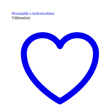
Hozzáadás a kedvencekhez
Villámnézet