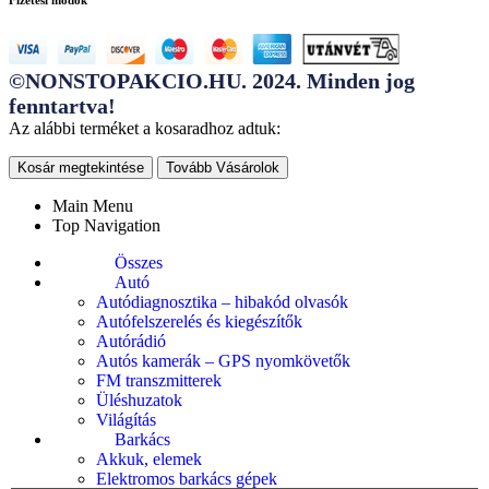
©NONSTOPAKCIO.HU. 2024. Minden jog
fenntartva!
Az alábbi terméket a kosaradhoz adtuk:
Kosár megtekintése
Tovább Vásárolok
Main Menu
Top Navigation
Összes
Autó
Autódiagnosztika – hibakód olvasók
Autófelszerelés és kiegészítők
Autórádió
Autós kamerák – GPS nyomkövetők
FM transzmitterek
Üléshuzatok
Világítás
Barkács
Akkuk, elemek
Elektromos barkács gépek