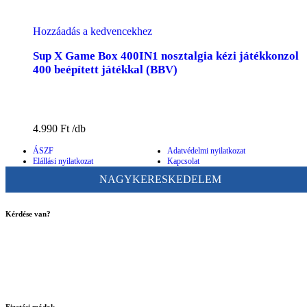
Hozzáadás a kedvencekhez
Sup X Game Box 400IN1 nosztalgia kézi játékkonzol
400 beépített játékkal (BBV)
4.990
Ft
ÁSZF
Adatvédelmi nyilatkozat
Elállási nyilatkozat
Kapcsolat
NAGYKERESKEDELEM
Kérdése van?
ugyfelszolgalat@bigbuy.hu
Fizetési módok