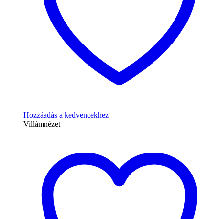
Hozzáadás a kedvencekhez
Villámnézet