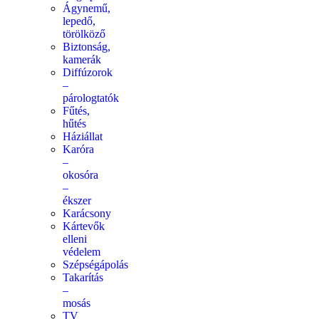
Ágynemű,
lepedő,
törölköző
Biztonság,
kamerák
Diffúzorok
–
párologtatók
Fűtés,
hűtés
Háziállat
Karóra
–
okosóra
–
ékszer
Karácsony
Kártevők
elleni
védelem
Szépségápolás
Takarítás
–
mosás
TV