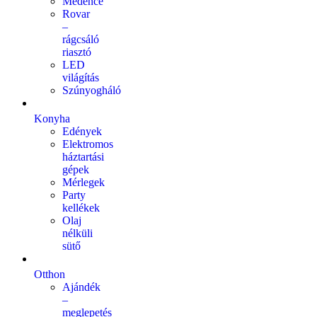
Medence
Rovar
–
rágcsáló
riasztó
LED
világítás
Szúnyogháló
Konyha
Edények
Elektromos
háztartási
gépek
Mérlegek
Party
kellékek
Olaj
nélküli
sütő
Otthon
Ajándék
–
meglepetés