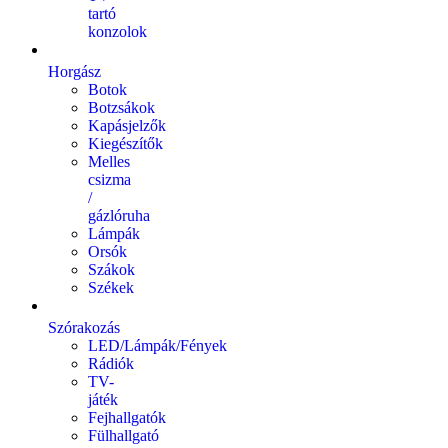
tartó
konzolok
Horgász
Botok
Botzsákok
Kapásjelzők
Kiegészítők
Melles
csizma
/
gázlóruha
Lámpák
Orsók
Szákok
Székek
Szórakozás
LED/Lámpák/Fények
Rádiók
TV-
játék
Fejhallgatók
Fülhallgató