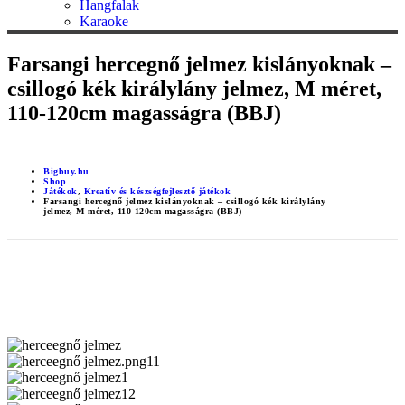
Hangfalak
Karaoke
Farsangi hercegnő jelmez kislányoknak –
csillogó kék királylány jelmez, M méret,
110-120cm magasságra (BBJ)
Bigbuy.hu
Shop
Játékok
,
Kreatív és készségfejlesztő játékok
Farsangi hercegnő jelmez kislányoknak – csillogó kék királylány
jelmez, M méret, 110-120cm magasságra (BBJ)