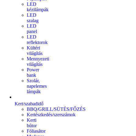
LED
kézilámpák
LED
szalag
LED
panel
LED
reflektorok
Kültéri
világítás
Mennyezeti
világítás
Power
bank
Szolár,
napelemes
lámpák
Kert/szabadidő
BBQ/GRILL/SÜTÉS/FŐZÉS
Kertészkedés/szerszámok
Kerti
bútor
Fóliasátor