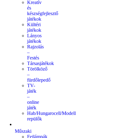
Kreatív
és
készségfejlesztő
játékok
Kültéri
játékok
Lányos
játékok
Rajzolás
–
Festés
Társasjátékok
Törölköző
–
fürdőlepedő
TV-
játék
–
online
játék
Hab/Hungarocell/Modell
repülők
Műszaki
Fejlámpák