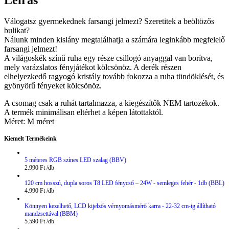
Válogatsz gyermekednek farsangi jelmezt? Szeretitek a beöltözős
bulikat?
Nálunk minden kislány megtalálhatja a számára leginkább megfelelő
farsangi jelmezt!
A világoskék színű ruha egy része csillogó anyaggal van borítva,
mely varázslatos fényjátékot kölcsönöz. A derék részen
elhelyezkedő ragyogó kristály tovább fokozza a ruha tündöklését, és
gyönyörű fényeket kölcsönöz.
A csomag csak a ruhát tartalmazza, a kiegészítők NEM tartozékok.
A termék minimálisan eltérhet a képen látottaktól.
Méret: M méret
Kiemelt Termékeink
5 méteres RGB színes LED szalag (BBV)
2.990
Ft
120 cm hosszú, dupla soros T8 LED fénycső – 24W - semleges fehér - 1db (BBL)
4.990
Ft
Könnyen kezelhető, LCD kijelzős vérnyomásmérő karra - 22-32 cm-ig állítható
mandzsettával (BBM)
5.590
Ft