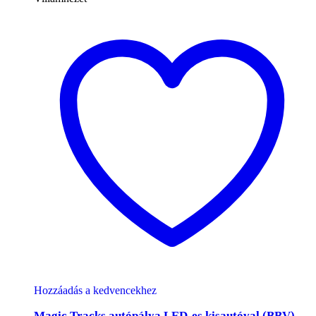
Hozzáadás a kedvencekhez
Magic Tracks autópálya LED-es kisautóval (BBV)