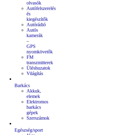
olvasók
Autófelszerelés
és
kiegészítők
Autórádió
Autós
kamerák
–
GPS
nyomkövetők
FM
transzmitterek
Üléshuzatok
Világítás
Barkács
Akkuk,
elemek
Elektromos
barkács
gépek
Szerszámok
Egészség/sport