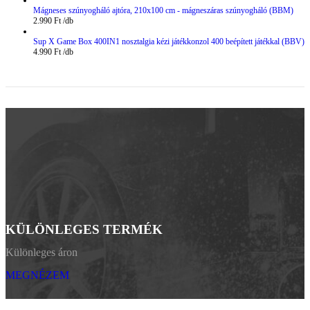
Mágneses szúnyogháló ajtóra, 210x100 cm - mágneszáras szúnyogháló (BBM)
2.990
Ft
Sup X Game Box 400IN1 nosztalgia kézi játékkonzol 400 beépített játékkal (BBV)
4.990
Ft
KÜLÖNLEGES TERMÉK
Különleges áron
MEGNÉZEM