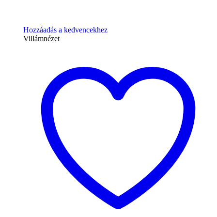
Hozzáadás a kedvencekhez
Villámnézet