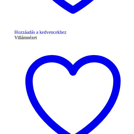
Hozzáadás a kedvencekhez
Villámnézet