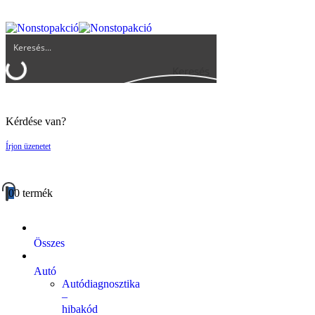
UGYFELSZOLGALAT@BIGBUY.HU
RÓLUNK
ÁSZF
Keresés
Kérdése van?
Írjon üzenetet
0
0 termék
Összes
Autó
Autódiagnosztika
–
hibakód