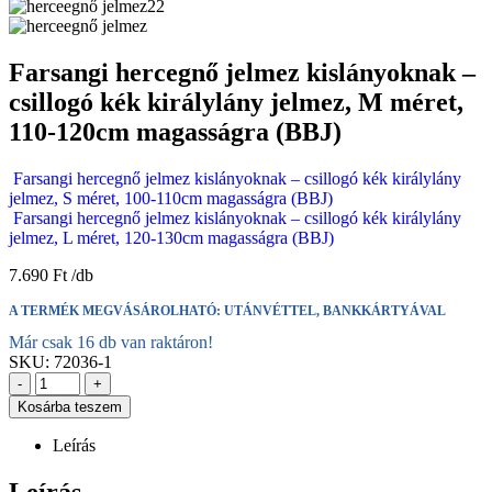
Farsangi hercegnő jelmez kislányoknak –
csillogó kék királylány jelmez, M méret,
110-120cm magasságra (BBJ)
Farsangi hercegnő jelmez kislányoknak – csillogó kék királylány
jelmez, S méret, 100-110cm magasságra (BBJ)
Farsangi hercegnő jelmez kislányoknak – csillogó kék királylány
jelmez, L méret, 120-130cm magasságra (BBJ)
7.690
Ft
A TERMÉK MEGVÁSÁROLHATÓ: UTÁNVÉTTEL, BANKKÁRTYÁVAL
Már csak 16 db van raktáron!
SKU:
72036-1
-
+
Kosárba teszem
Leírás
Leírás