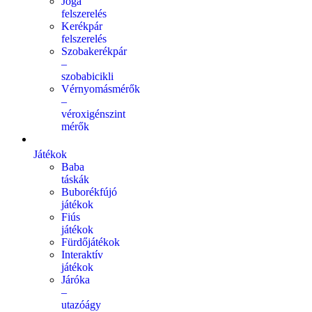
Jóga
felszerelés
Kerékpár
felszerelés
Szobakerékpár
–
szobabicikli
Vérnyomásmérők
–
véroxigénszint
mérők
Játékok
Baba
táskák
Buborékfújó
játékok
Fiús
játékok
Fürdőjátékok
Interaktív
játékok
Járóka
–
utazóágy