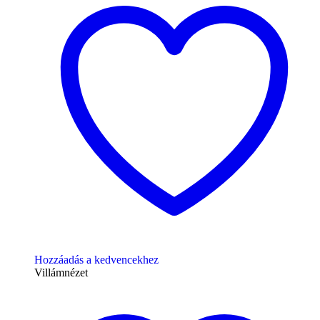
Hozzáadás a kedvencekhez
Villámnézet