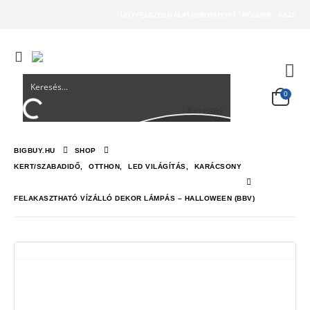
UGYFELSZOLGALAT@BIGBUY.HU
RÓLUNK
ÁSZF
0
Keresés
BIGBUY.HU
SHOP
KERT/SZABADIDŐ
,
OTTHON
,
LED VILÁGÍTÁS
,
KARÁCSONY
FELAKASZTHATÓ VÍZÁLLÓ DEKOR LÁMPÁS – HALLOWEEN (BBV)