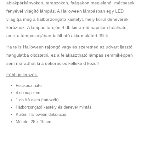
ablakpárkányokon, teraszokon, faágakon megjelenő, mécsesek
fényével világító lámpás. A Halloween lámpásban egy LED
világítja meg a hátborzongató kastélyt, mely körül denevérek
köröznek. A lámpás tetején 4 db kiméretű napelem található,
amik a lámpás aljában található akkumulátort töltik.
Ha te is Halloween rajongó vagy és szeretnéd az udvart ijesztő
hangulatba öltöztetni, ez a felakasztható lámpás semmiképpen
sem maradhat ki a dekorációs kellékeid közül!
Főbb jellemzők:
Felakasztható
4 db napelem
1 db AA elem (tartozék)
Hátborzongató kastély és denevér mintás
Kültéri Halloween dekoráció
Mérete: 28 x 10 cm