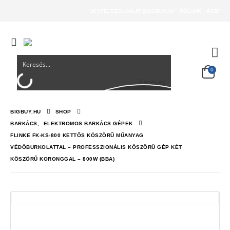
UGYFELSZOLGALAT@BIGBUY.HU
RÓLUNK
ÁSZF
0
Keresés
BIGBUY.HU
SHOP
BARKÁCS
,
ELEKTROMOS BARKÁCS GÉPEK
FLINKE FK-KS-800 KETTŐS KÖSZÖRŰ MŰANYAG
VÉDŐBURKOLATTAL – PROFESSZIONÁLIS KÖSZÖRŰ GÉP KÉT
KÖSZÖRŰ KORONGGAL – 800W (BBA)