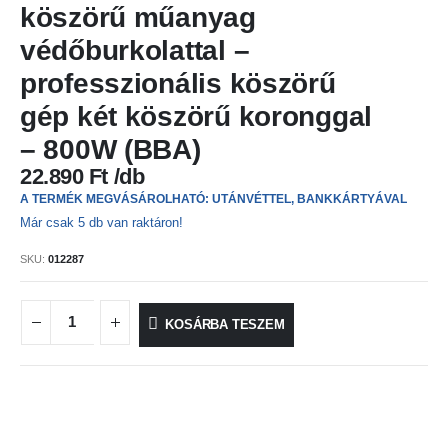
köszörű műanyag
védőburkolattal –
professzionális köszörű
gép két köszörű koronggal
– 800W (BBA)
22.890
Ft
A TERMÉK MEGVÁSÁROLHATÓ: UTÁNVÉTTEL, BANKKÁRTYÁVAL
Már csak 5 db van raktáron!
SKU:
012287
KOSÁRBA TESZEM