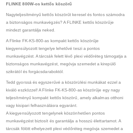
FLINKE 800W-os kettős köszörű
Nagyteljesítményű kettős köszörűt keresel és fontos számodra
a biztonságos munkavégzés? A FLINKE kettős köszörűje
mindezt garantálja neked.
A Flinke FK-KS-800-as kompakt kettős köszörűje
kiegyensúlyozott tengelye lehetővé teszi a pontos
munkavégzést. A tárcsák felett lévő plexi védőréteg támogatja a
biztonságos munkavégzést, megóvja szemedet a kirepülő
szikrától és forgácsdaraboktól.
Tedd gyorssá és egyszerűvé a köszörülési munkákat ezzel a
kiváló eszközzel! A Flinke FK-KS-800-as köszörűje egy nagy
teljesítményű kompakt kettős köszörű, amely alkalmas otthoni
vagy kisipari felhasználásra egyaránt.
A kiegyensúlyozott tengelynek köszönhetően pontos
munkavégzést biztosít és garantálja a hosszú élettartamot. A
tárcsák fölött elhelyezett plexi védőréteg megóvja szemedet a