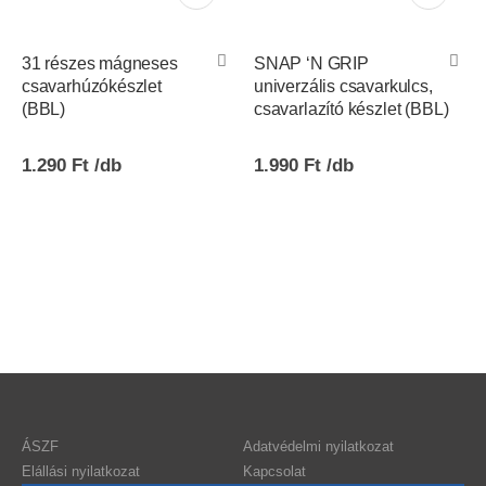
31 részes mágneses
SNAP ‘N GRIP
csavarhúzókészlet
univerzális csavarkulcs,
(BBL)
csavarlazító készlet (BBL)
1.290
Ft
1.990
Ft
ÁSZF
Adatvédelmi nyilatkozat
Elállási nyilatkozat
Kapcsolat