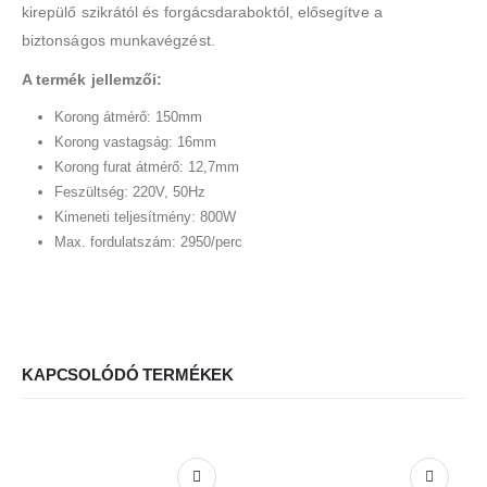
kirepülő szikrától és forgácsdaraboktól, elősegítve a
biztonságos munkavégzést.
A termék jellemzői:
Korong átmérő: 150mm
Korong vastagság: 16mm
Korong furat átmérő: 12,7mm
Feszültség: 220V, 50Hz
Kimeneti teljesítmény: 800W
Max. fordulatszám: 2950/perc
KAPCSOLÓDÓ TERMÉKEK