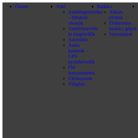
Összes
Autó
Barkács
Autódiagnosztika
Akkuk,
– hibakód
elemek
olvasók
Elektromos
Autófelszerelés
barkács gépek
és kiegészítők
Szerszámok
Autórádió
Autós
kamerák –
GPS
nyomkövetők
FM
transzmitterek
Üléshuzatok
Világítás