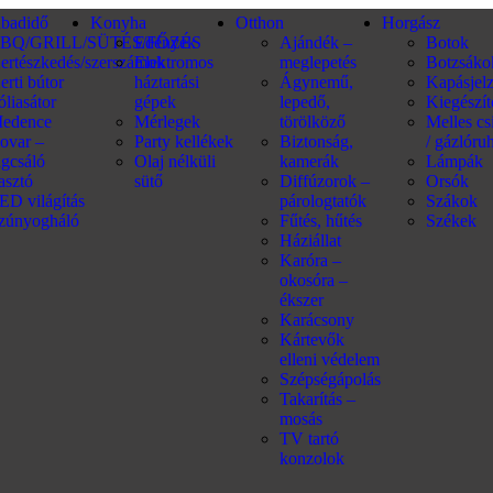
abadidő
Konyha
Otthon
Horgász
BQ/GRILL/SÜTÉS/FŐZÉS
Edények
Ajándék –
Botok
ertészkedés/szerszámok
Elektromos
meglepetés
Botzsáko
erti bútor
háztartási
Ágynemű,
Kapásjel
óliasátor
gépek
lepedő,
Kiegészí
edence
Mérlegek
törölköző
Melles c
ovar –
Party kellékek
Biztonság,
/ gázlóru
ágcsáló
Olaj nélküli
kamerák
Lámpák
iasztó
sütő
Diffúzorok –
Orsók
ED világítás
párologtatók
Szákok
zúnyogháló
Fűtés, hűtés
Székek
Háziállat
Karóra –
okosóra –
ékszer
Karácsony
Kártevők
elleni védelem
Szépségápolás
Takarítás –
mosás
TV tartó
konzolok