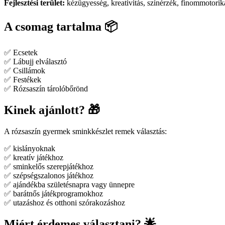
Fejlesztési terület:
kézügyesség, kreativitás, színérzék, finommotorik
A csomag tartalma 📦
✅ Ecsetek
✅ Lábujj elválasztó
✅ Csillámok
✅ Festékek
✅ Rózsaszín tárolóbőrönd
Kinek ajánlott? 🎁
A rózsaszín gyermek sminkkészlet remek választás:
✅ kislányoknak
✅ kreatív játékhoz
✅ sminkelős szerepjátékhoz
✅ szépségszalonos játékhoz
✅ ajándékba születésnapra vagy ünnepre
✅ barátnős játékprogramokhoz
✅ utazáshoz és otthoni szórakozáshoz
Miért érdemes választani? 🌟