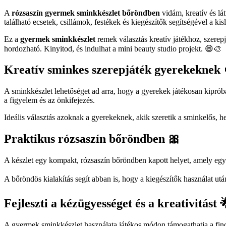
A
rózsaszín gyermek sminkkészlet bőröndben
vidám, kreatív és lá
található ecsetek, csillámok, festékek és kiegészítők segítségével a ki
Ez a
gyermek sminkkészlet
remek választás kreatív játékhoz, szerep
hordozható. Kinyitod, és indulhat a mini beauty studio projekt. 😄🎨
Kreatív sminkes szerepjáték gyerekeknek 
A sminkkészlet lehetőséget ad arra, hogy a gyerekek játékosan kipróbá
a figyelem és az önkifejezés.
Ideális választás azoknak a gyerekeknek, akik szeretik a sminkelős, h
Praktikus rózsaszín bőröndben 🎀
A készlet egy kompakt, rózsaszín bőröndben kapott helyet, amely egys
A bőröndös kialakítás segít abban is, hogy a kiegészítők használat ut
Fejleszti a kézügyességet és a kreativitást 
A gyermek sminkkészlet használata játékos módon támogathatja a fino