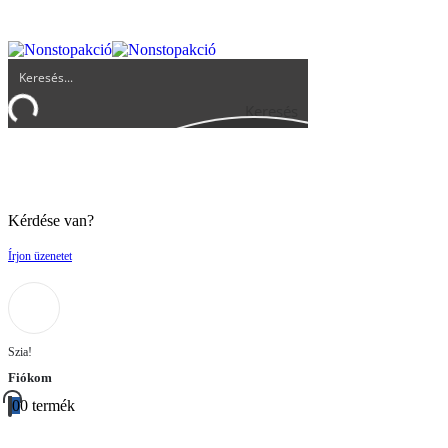
UGYFELSZOLGALAT@BIGBUY.HU
RÓLUNK
ÁSZF
Keresés
Kérdése van?
Írjon üzenetet
Szia!
Fiókom
0
0 termék