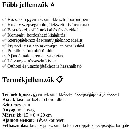
Főbb jellemzők ⭐
✅ Rózsaszín gyermek sminkkészlet bőröndben
✅ Kreatív szépségápoló játékszett kislányoknak
✅ Ecsetekkel, csillámokkal és festékekkel
✅ Kompakt, hordozható kialakítás
✅ Szerepjátékhoz és kreatív játékhoz ideális
✅ Fejlesztheti a kézügyességet és kreativitást
✅ Praktikus tárolóbőrönddel
✅ Ajándéknak is remek választás
✅ Látványos rózsaszín kivitel
✅ Otthoni és utazós játékhoz is használható
Termékjellemzők 📋
Termék típusa:
gyermek sminkkészlet / szépségápoló játékszett
Kialakítás:
hordozható bőröndben
Szín:
rózsaszín
Anyag:
műanyag
Méret:
kb. 15 × 8 × 20 cm
Ajánlott életkor:
3 éves kor felett
Felhasználás:
kreatív játék, sminkelős szerepjáték, szépségszalon ját