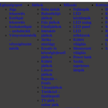
Egészség/sport
Játékok
Műszaki
Kert/sz
Jóga
Baba táskák
Fejlámpák
B
felszerelés
Buborékfújó
LED
K
Kerékpár
játékok
kézilámpák
K
felszerelés
Fiús játékok
LED szalag
F
Szobakerékpár
Fürdőjátékok
LED panel
M
– szobabicikli
Interaktív
LED
R
Vérnyomásmérők
játékok
reflektorok
r
–
Járóka –
Kültéri
r
véroxigénszint
utazóágy
világítás
L
mérők
Kreatív és
Mennyezeti
S
készségfejlesztő
világítás
játékok
Power bank
Kültéri
Szolár,
játékok
napelemes
Lányos
lámpák
játékok
Rajzolás –
Festés
Társasjátékok
Törölköző –
fürdőlepedő
TV-játék –
online játék