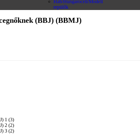
Hab/Hungarocell/Modell
repülők
ercegnőknek (BBJ) (BBMJ)