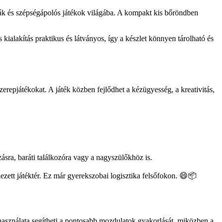
rmák és szépségápolós játékok világába. A kompakt kis bőröndben
ialakítás praktikus és látványos, így a készlet könnyen tárolható és
erepjátékokat. A játék közben fejlődhet a kézügyesség, a kreativitás,
sra, baráti találkozóra vagy a nagyszülőkhöz is.
dezett játéktér. Ez már gyerekszobai logisztika felsőfokon. 😄📦
használata segítheti a pontosabb mozdulatok gyakorlását, miközben a