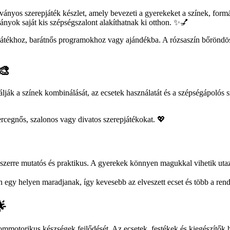
tványos szerepjáték készlet, amely bevezeti a gyerekeket a színek, fo
slányok saját kis szépségszalont alakíthatnak ki otthon. ✨💅
játékhoz, barátnős programokhoz vagy ajándékba. A rózsaszín bőröndös k
🎨
lják a színek kombinálását, az ecsetek használatát és a szépségápolós sz
ercegnős, szalonos vagy divatos szerepjátékokat. 💖
zerre mutatós és praktikus. A gyerekek könnyen magukkal vihetik utazá
án egy helyen maradjanak, így kevesebb az elveszett ecset és több a ren
🌟
mmotorikus készségek fejlődését. Az ecsetek, festékek és kiegészítők 