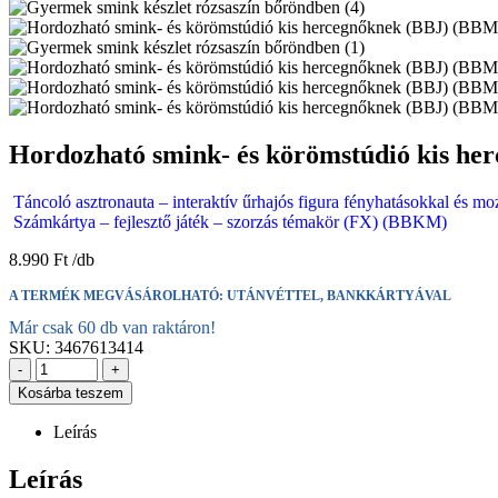
Hordozható smink- és körömstúdió kis h
Táncoló asztronauta – interaktív űrhajós figura fényhatásokkal és mo
Számkártya – fejlesztő játék – szorzás témakör (FX) (BBKM)
8.990
Ft
A TERMÉK MEGVÁSÁROLHATÓ: UTÁNVÉTTEL, BANKKÁRTYÁVAL
Már csak 60 db van raktáron!
SKU:
3467613414
-
+
Kosárba teszem
Leírás
Leírás