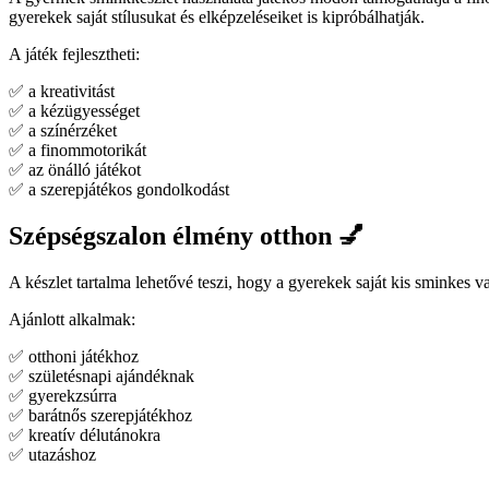
gyerekek saját stílusukat és elképzeléseiket is kipróbálhatják.
A játék fejlesztheti:
✅ a kreativitást
✅ a kézügyességet
✅ a színérzéket
✅ a finommotorikát
✅ az önálló játékot
✅ a szerepjátékos gondolkodást
Szépségszalon élmény otthon 💅
A készlet tartalma lehetővé teszi, hogy a gyerekek saját kis sminkes 
Ajánlott alkalmak:
✅ otthoni játékhoz
✅ születésnapi ajándéknak
✅ gyerekzsúrra
✅ barátnős szerepjátékhoz
✅ kreatív délutánokra
✅ utazáshoz