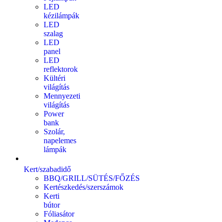
LED
kézilámpák
LED
szalag
LED
panel
LED
reflektorok
Kültéri
világítás
Mennyezeti
világítás
Power
bank
Szolár,
napelemes
lámpák
Kert/szabadidő
BBQ/GRILL/SÜTÉS/FŐZÉS
Kertészkedés/szerszámok
Kerti
bútor
Fóliasátor