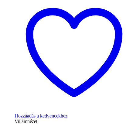
Hozzáadás a kedvencekhez
Villámnézet