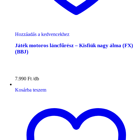
Hozzáadás a kedvencekhez
Játék motoros láncfűrész – Kisfiúk nagy álma (FX)
(BBJ)
7.990
Ft
Kosárba teszem