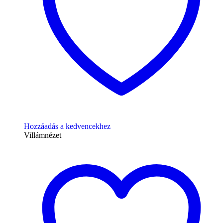
Hozzáadás a kedvencekhez
Villámnézet