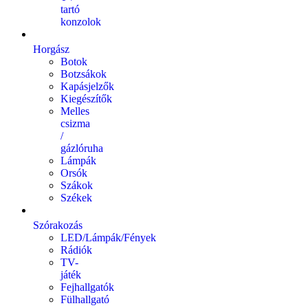
tartó
konzolok
Horgász
Botok
Botzsákok
Kapásjelzők
Kiegészítők
Melles
csizma
/
gázlóruha
Lámpák
Orsók
Szákok
Székek
Szórakozás
LED/Lámpák/Fények
Rádiók
TV-
játék
Fejhallgatók
Fülhallgató