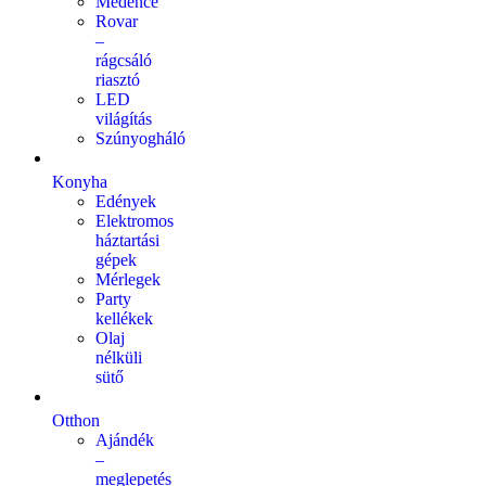
Medence
Rovar
–
rágcsáló
riasztó
LED
világítás
Szúnyogháló
Konyha
Edények
Elektromos
háztartási
gépek
Mérlegek
Party
kellékek
Olaj
nélküli
sütő
Otthon
Ajándék
–
meglepetés