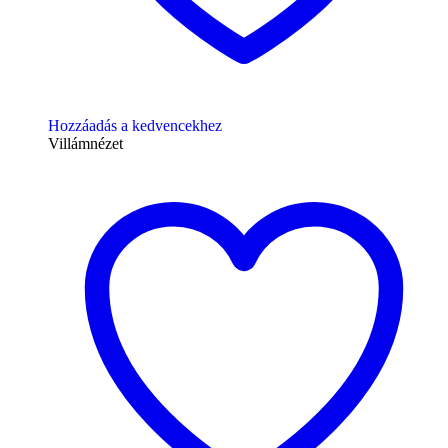
Hozzáadás a kedvencekhez
Villámnézet