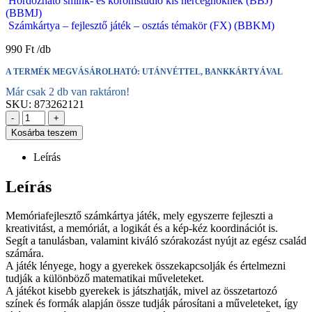
Hordozható smink- és körömstúdió kis hercegnőknek (BBJ)
(BBMJ)
Számkártya – fejlesztő játék – osztás témakör (FX) (BBKM)
990
Ft
A TERMÉK MEGVÁSÁROLHATÓ: UTÁNVÉTTEL, BANKKÁRTYÁVAL
Már csak 2 db van raktáron!
SKU:
873262121
-
+
Kosárba teszem
Leírás
Leírás
Memóriafejlesztő számkártya játék, mely egyszerre fejleszti a
kreativitást, a memóriát, a logikát és a kép-kéz koordinációt is.
Segít a tanulásban, valamint kiváló szórakozást nyújt az egész család
számára.
A játék lényege, hogy a gyerekek összekapcsolják és értelmezni
tudják a különböző matematikai műveleteket.
A játékot kisebb gyerekek is játszhatják, mivel az összetartozó
színek és formák alapján össze tudják párosítani a műveleteket, így