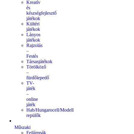
Kreatív
és
készségfejlesztő
játékok
Kültéri
játékok
Lányos
játékok
Rajzolás
–
Festés
Társasjátékok
Törölköző
–
fürdőlepedő
TV-
játék
–
online
játék
Hab/Hungarocell/Modell
repülők
Műszaki
Fejlámpák