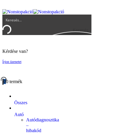
UGYFELSZOLGALAT@BIGBUY.HU
RÓLUNK
ÁSZF
Keresés
Kérdése van?
Írjon üzenetet
0
0 termék
Összes
Autó
Autódiagnosztika
–
hibakód