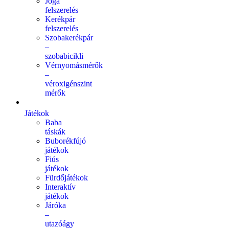
Jóga
felszerelés
Kerékpár
felszerelés
Szobakerékpár
–
szobabicikli
Vérnyomásmérők
–
véroxigénszint
mérők
Játékok
Baba
táskák
Buborékfújó
játékok
Fiús
játékok
Fürdőjátékok
Interaktív
játékok
Járóka
–
utazóágy