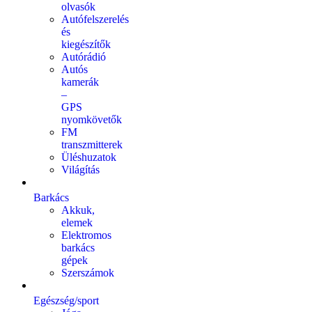
olvasók
Autófelszerelés
és
kiegészítők
Autórádió
Autós
kamerák
–
GPS
nyomkövetők
FM
transzmitterek
Üléshuzatok
Világítás
Barkács
Akkuk,
elemek
Elektromos
barkács
gépek
Szerszámok
Egészség/sport