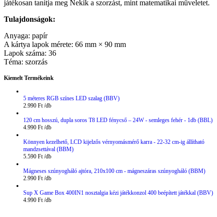
játékosan tanítja meg Nekik a szorzást, mint matematikai műveletet.
Tulajdonságok:
Anyaga: papír
A kártya lapok mérete: 66 mm × 90 mm
Lapok száma: 36
Téma: szorzás
Kiemelt Termékeink
5 méteres RGB színes LED szalag (BBV)
2.990
Ft
120 cm hosszú, dupla soros T8 LED fénycső – 24W - semleges fehér - 1db (BBL)
4.990
Ft
Könnyen kezelhető, LCD kijelzős vérnyomásmérő karra - 22-32 cm-ig állítható
mandzsettával (BBM)
5.590
Ft
Mágneses szúnyogháló ajtóra, 210x100 cm - mágneszáras szúnyogháló (BBM)
2.990
Ft
Sup X Game Box 400IN1 nosztalgia kézi játékkonzol 400 beépített játékkal (BBV)
4.990
Ft