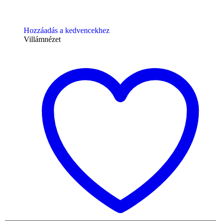
Hozzáadás a kedvencekhez
Villámnézet