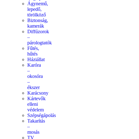
Ágynemű,
lepedő,
törölköző
Biztonság,
kamerák
Diffúzorok
–
párologtatók
Fűtés,
hűtés
Háziállat
Karóra
–
okosóra
–
ékszer
Karácsony
Kártevők
elleni
védelem
Szépségápolás
Takarítás
–
mosás
TV