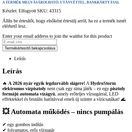
A TERMÉK MEGVÁSÁROLHATÓ: UTÁNVÉTTEL, BANKKÁRTYÁVAL
Készlet:
Elfogyott
SKU:
43315
Állíts be értesítőt, hogy elsőként értesülj arról, ha ez a termék ismét
elérhető lesz.
Enter your email address to join the waitlist for this product
Termékértesítő bekapcsolása
Leírás
Leírás
🔥
A 2026 nyár egyik legdurvább slágere!
A
HydroStorm
elektromos vízpisztoly
nem csak egy sima játék – ez egy
pisztoly
formájú automata vízágyú
, amely erőteljes vízsugárral, LED
effektekkel és brutális hatótávval emeli új szintre a vízicsatákat! 🌊
💥 Automata működés – nincs pumpálás
✔ egy gombos indítás
✔ folyamatos, erős vízsugár