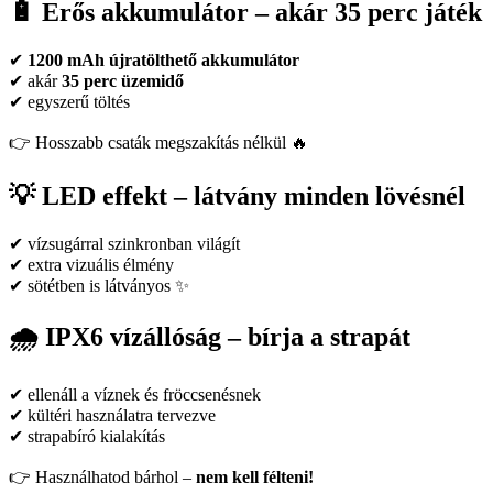
🔋 Erős akkumulátor – akár 35 perc játék
✔
1200 mAh újratölthető akkumulátor
✔ akár
35 perc üzemidő
✔ egyszerű töltés
👉 Hosszabb csaták megszakítás nélkül 🔥
💡 LED effekt – látvány minden lövésnél
✔ vízsugárral szinkronban világít
✔ extra vizuális élmény
✔ sötétben is látványos ✨
🌧️ IPX6 vízállóság – bírja a strapát
✔ ellenáll a víznek és fröccsenésnek
✔ kültéri használatra tervezve
✔ strapabíró kialakítás
👉 Használhatod bárhol –
nem kell félteni!