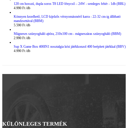
120 cm hosszú, dupla soros T8 LED fénycső – 24W - semleges fehér - 1db (BBL)
4.990
Ft
Könnyen kezelhető, LCD kijelzős vérnyomásmérő karra - 22-32 cm-ig állítható
mandzsettával (BBM)
5.590
Ft
Mágneses szúnyogháló ajtóra, 210x100 cm - mágneszáras szúnyogháló (BBM)
2.990
Ft
Sup X Game Box 400IN1 nosztalgia kézi játékkonzol 400 beépített játékkal (BBV)
4.990
Ft
KÜLÖNLEGES TERMÉK