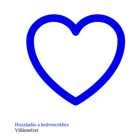
Hozzáadás a kedvencekhez
Villámnézet