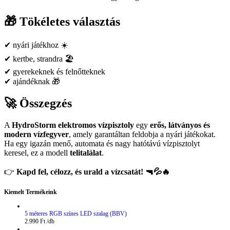
🎁 Tökéletes választás
✔ nyári játékhoz ☀️
✔ kertbe, strandra 🏖️
✔ gyerekeknek és felnőtteknek
✔ ajándéknak 🎁
🚀 Összegzés
A
HydroStorm elektromos vízpisztoly
egy
erős, látványos és
modern vízfegyver
, amely garantáltan feldobja a nyári játékokat.
Ha egy igazán menő, automata és nagy hatótávú vízpisztolyt
keresel, ez a modell
telitalálat
.
👉
Kapd fel, célozz, és urald a vízcsatát! 🔫💦🔥
Kiemelt Termékeink
5 méteres RGB színes LED szalag (BBV)
2.990
Ft