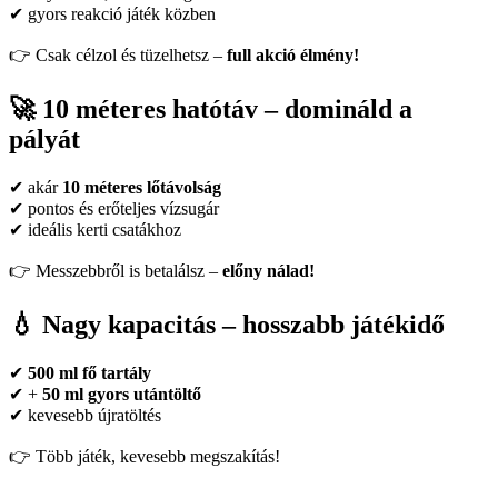
✔ gyors reakció játék közben
👉 Csak célzol és tüzelhetsz –
full akció élmény!
🚀 10 méteres hatótáv – domináld a
pályát
✔ akár
10 méteres lőtávolság
✔ pontos és erőteljes vízsugár
✔ ideális kerti csatákhoz
👉 Messzebbről is betalálsz –
előny nálad!
💧 Nagy kapacitás – hosszabb játékidő
✔
500 ml fő tartály
✔ +
50 ml gyors utántöltő
✔ kevesebb újratöltés
👉 Több játék, kevesebb megszakítás!