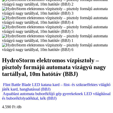
HydroStorm elektromos vízpisztoly –
pisztoly formájú automata vízágyú nagy
tartállyal, 10m hatótáv (BBJ)
Flint Battle Blade LED katana kard – füst- és szikraeffektes világító
játék kard, hanghatással (BBJ)
Aquablast automata buborékfújó gép gyerekeknek LED világítással
és buborékfolyadékkal, kék (BBJ)
4.590
Ft