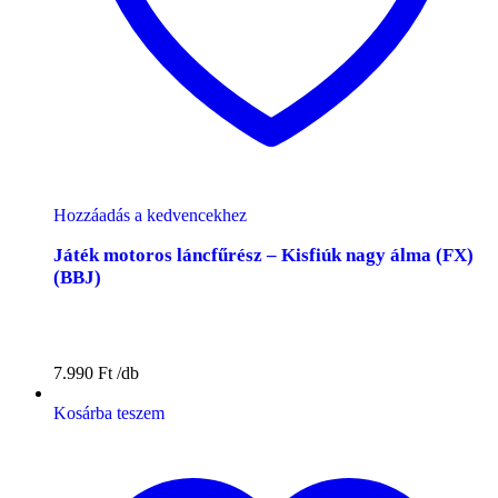
Hozzáadás a kedvencekhez
Játék motoros láncfűrész – Kisfiúk nagy álma (FX)
(BBJ)
7.990
Ft
Kosárba teszem