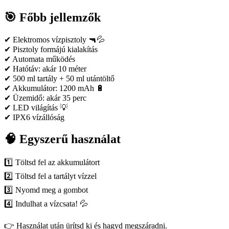
🎯 Főbb jellemzők
✔ Elektromos vízpisztoly 🔫💦
✔ Pisztoly formájú kialakítás
✔ Automata működés
✔ Hatótáv: akár 10 méter
✔ 500 ml tartály + 50 ml utántöltő
✔ Akkumulátor: 1200 mAh 🔋
✔ Üzemidő: akár 35 perc
✔ LED világítás 💡
✔ IPX6 vízállóság
🧠 Egyszerű használat
1️⃣ Töltsd fel az akkumulátort
2️⃣ Töltsd fel a tartályt vízzel
3️⃣ Nyomd meg a gombot
4️⃣ Indulhat a vízcsata! 💦
👉 Használat után ürítsd ki és hagyd megszáradni.