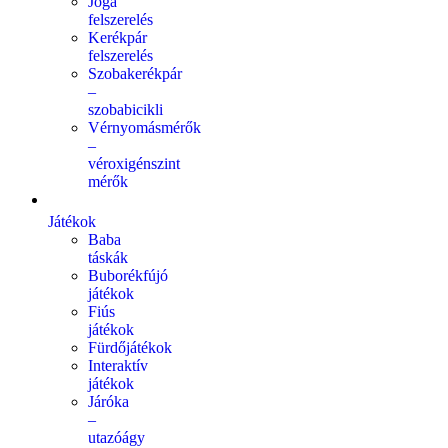
Jóga
felszerelés
Kerékpár
felszerelés
Szobakerékpár
–
szobabicikli
Vérnyomásmérők
–
véroxigénszint
mérők
Játékok
Baba
táskák
Buborékfújó
játékok
Fiús
játékok
Fürdőjátékok
Interaktív
játékok
Járóka
–
utazóágy