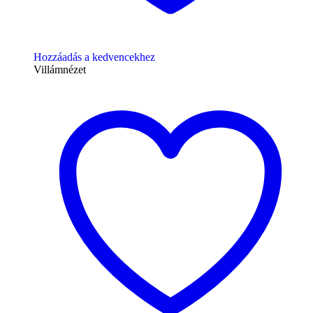
Hozzáadás a kedvencekhez
Villámnézet