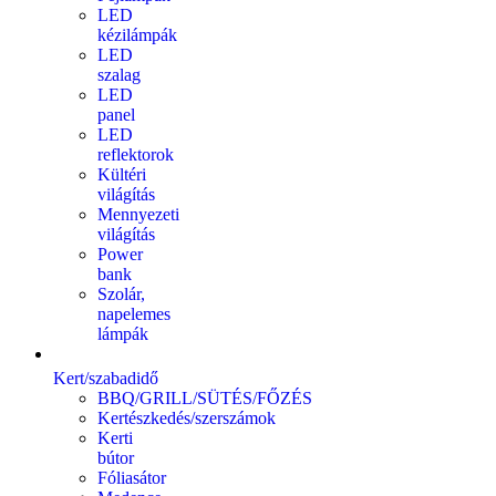
LED
kézilámpák
LED
szalag
LED
panel
LED
reflektorok
Kültéri
világítás
Mennyezeti
világítás
Power
bank
Szolár,
napelemes
lámpák
Kert/szabadidő
BBQ/GRILL/SÜTÉS/FŐZÉS
Kertészkedés/szerszámok
Kerti
bútor
Fóliasátor