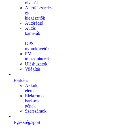
olvasók
Autófelszerelés
és
kiegészítők
Autórádió
Autós
kamerák
–
GPS
nyomkövetők
FM
transzmitterek
Üléshuzatok
Világítás
Barkács
Akkuk,
elemek
Elektromos
barkács
gépek
Szerszámok
Egészség/sport