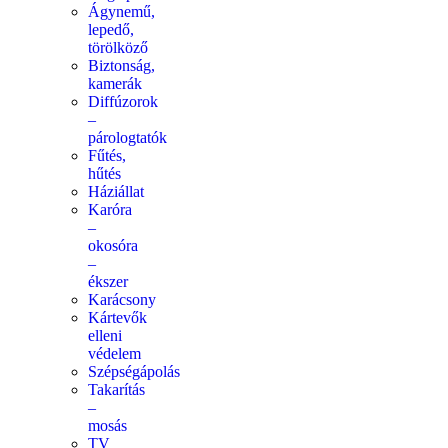
Ágynemű,
lepedő,
törölköző
Biztonság,
kamerák
Diffúzorok
–
párologtatók
Fűtés,
hűtés
Háziállat
Karóra
–
okosóra
–
ékszer
Karácsony
Kártevők
elleni
védelem
Szépségápolás
Takarítás
–
mosás
TV