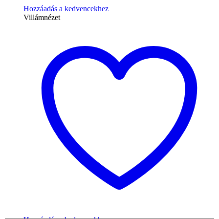
Hozzáadás a kedvencekhez
Villámnézet