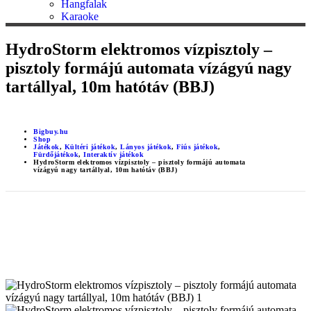
Hangfalak
Karaoke
HydroStorm elektromos vízpisztoly –
pisztoly formájú automata vízágyú nagy
tartállyal, 10m hatótáv (BBJ)
Bigbuy.hu
Shop
Játékok
,
Kültéri játékok
,
Lányos játékok
,
Fiús játékok
,
Fürdőjátékok
,
Interaktív játékok
HydroStorm elektromos vízpisztoly – pisztoly formájú automata
vízágyú nagy tartállyal, 10m hatótáv (BBJ)