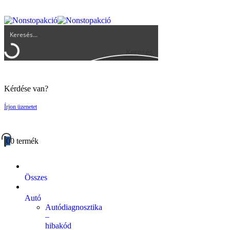
UGYFELSZOLGALAT@BIGBUY.HU
RÓLUNK
ÁSZF
Keresés
Kérdése van?
Írjon üzenetet
0
0 termék
Összes
Autó
Autódiagnosztika
–
hibakód