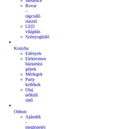
Medence
Rovar
–
rágcsáló
riasztó
LED
világítás
Szúnyogháló
Konyha
Edények
Elektromos
háztartási
gépek
Mérlegek
Party
kellékek
Olaj
nélküli
sütő
Otthon
Ajándék
–
meglepetés