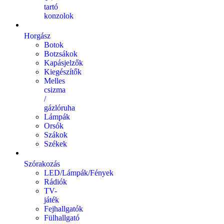
tartó
konzolok
Horgász
Botok
Botzsákok
Kapásjelzők
Kiegészítők
Melles
csizma
/
gázlóruha
Lámpák
Orsók
Szákok
Székek
Szórakozás
LED/Lámpák/Fények
Rádiók
TV-
játék
Fejhallgatók
Fülhallgató