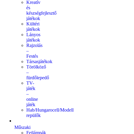
Kreatív
és
készségfejlesztő
játékok
Kültéri
játékok
Lányos
játékok
Rajzolás
–
Festés
Társasjátékok
Törölköző
–
fürdőlepedő
TV-
játék
–
online
játék
Hab/Hungarocell/Modell
repülők
Műszaki
Fejlámpák