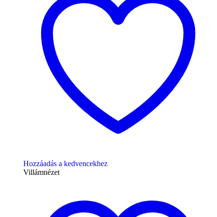
Hozzáadás a kedvencekhez
Villámnézet