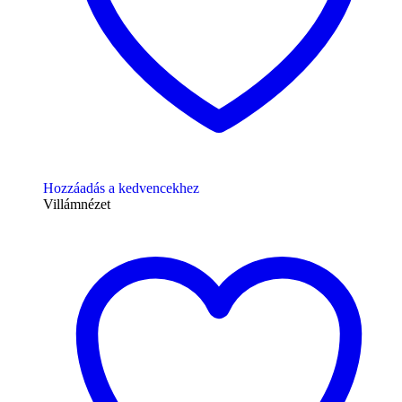
Hozzáadás a kedvencekhez
Villámnézet