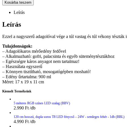
Kosárba teszem
Leírás
Leírás
Ezzel a nagyszerű adagolóval vége a túl vastag és túl vékony tészták 
Tulajdonságok:
– Adagolókaros mérőedény fedővel
– Alkalmazható: gofri, palacsinta és egyéb süteménytésztákhoz
– Egészségre káros anyagot nem tartalmaz!
– Használata egyszerű
– Könnyen tisztítható, mosogatógépben mosható!
– Edény űrtartalma: 900 ml
Méret: 17 x 19 x 11 cm
Kiemelt Termékeink
5 méteres RGB színes LED szalag (BBV)
2.990
Ft
120 cm hosszú, dupla soros T8 LED fénycső – 24W - semleges fehér - 1db (BBL)
4.990
Ft