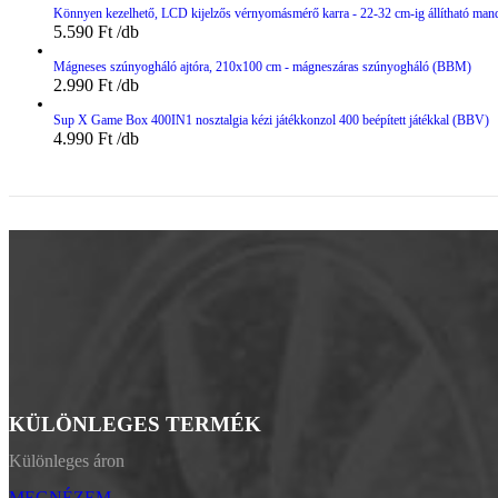
Könnyen kezelhető, LCD kijelzős vérnyomásmérő karra - 22-32 cm-ig állítható man
5.590
Ft
Mágneses szúnyogháló ajtóra, 210x100 cm - mágneszáras szúnyogháló (BBM)
2.990
Ft
Sup X Game Box 400IN1 nosztalgia kézi játékkonzol 400 beépített játékkal (BBV)
4.990
Ft
KÜLÖNLEGES TERMÉK
Különleges áron
MEGNÉZEM