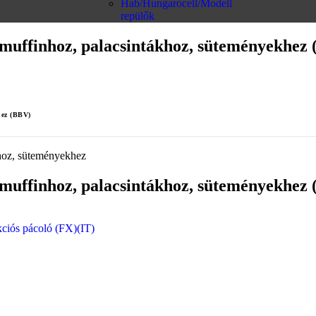
Hab/Hungarocell/Modell
repülők
, muffinhoz, palacsintákhoz, süteményekhez
hez (BBV)
, muffinhoz, palacsintákhoz, süteményekhez
kciós pácoló (FX)(IT)