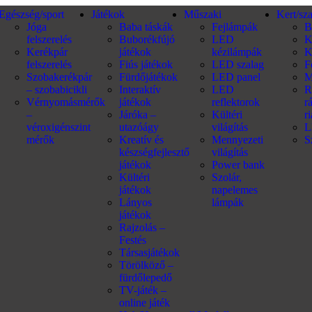
Egészség/sport
Játékok
Műszaki
Kert/sz
Jóga
Baba táskák
Fejlámpák
B
felszerelés
Buborékfújó
LED
K
Kerékpár
játékok
kézilámpák
K
felszerelés
Fiús játékok
LED szalag
F
Szobakerékpár
Fürdőjátékok
LED panel
M
– szobabicikli
Interaktív
LED
R
Vérnyomásmérők
játékok
reflektorok
r
–
Járóka –
Kültéri
r
véroxigénszint
utazóágy
világítás
L
mérők
Kreatív és
Mennyezeti
S
készségfejlesztő
világítás
játékok
Power bank
Kültéri
Szolár,
játékok
napelemes
Lányos
lámpák
játékok
Rajzolás –
Festés
Társasjátékok
Törölköző –
fürdőlepedő
TV-játék –
online játék