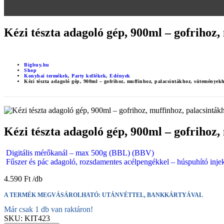
Kézi tészta adagoló gép, 900ml – gofrihoz
Bigbuy.hu
Shop
Konyhai termékek
,
Party kellékek
,
Edények
Kézi tészta adagoló gép, 900ml – gofrihoz, muffinhoz, palacsintákhoz, sütemények
Kézi tészta adagoló gép, 900ml – gofrihoz
Digitális mérőkanál – max 500g (BBL) (BBV)
Fűszer és pác adagoló, rozsdamentes acélpengékkel – húspuhító inje
4.590
Ft
A TERMÉK MEGVÁSÁROLHATÓ: UTÁNVÉTTEL, BANKKÁRTYÁVAL
Már csak 1 db van raktáron!
SKU:
KIT423