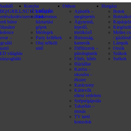
abadidő
Konyha
Otthon
Horgász
BQ/GRILL/SÜTÉS/FŐZÉS
Edények
Ajándék –
Botok
ertészkedés/szerszámok
Elektromos
meglepetés
Botzsáko
erti bútor
háztartási
Ágynemű,
Kapásjel
óliasátor
gépek
lepedő,
Kiegészí
edence
Mérlegek
törölköző
Melles c
ovar –
Party kellékek
Biztonság,
/ gázlóru
ágcsáló
Olaj nélküli
kamerák
Lámpák
iasztó
sütő
Diffúzorok –
Orsók
ED világítás
párologtatók
Szákok
zúnyogháló
Fűtés, hűtés
Székek
Háziállat
Karóra –
okosóra –
ékszer
Karácsony
Kártevők
elleni védelem
Szépségápolás
Takarítás –
mosás
TV tartó
konzolok