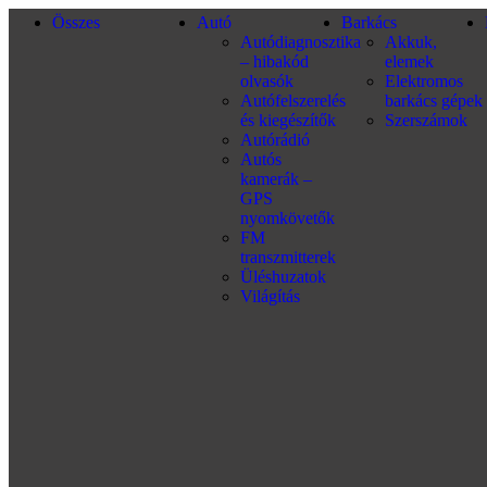
Összes
Autó
Barkács
Autódiagnosztika
Akkuk,
– hibakód
elemek
olvasók
Elektromos
Autófelszerelés
barkács gépek
és kiegészítők
Szerszámok
Autórádió
Autós
kamerák –
GPS
nyomkövetők
FM
transzmitterek
Üléshuzatok
Világítás