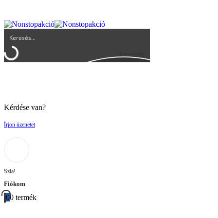
UGYFELSZOLGALAT@BIGBUY.HU
RÓLUNK
ÁSZF
Keresés
Kérdése van?
Írjon üzenetet
Szia!
Fiókom
0
0 termék